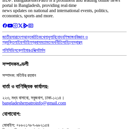
BDP: BangladesherPatro is a prominent and leading online news
portal in Bangladesh, providing real-time
news updates on national and international events, politics,
economics, sports and more.
জাতীয়
সারাদেশ
আন্তর্জাতিক
খেলাধুলা
বিনোদন
শিক্ষাঙ্গন
বিজ্ঞান ও
প্রযুক্তি
লাইফস্টাইল
প্রবাস
মতামত
অর্থনীতি
সাহিত্য
স্বাস্থ্য
পলিসি
ডিসক্লেইমার
এথিক্স
টার্মস
সম্পাদকমণ্ডলী
সম্পাদক: মতিউর রহমান
বার্তা ও বাণিজ্যিক কার্যালয়:
২২৩, মধ্য বাসাবো, সবুজবাগ, ঢাকা-১২১৪।
bangladesherpatroinfo@gmail.com
যোগাযোগ:
মোবাইল: +৮৮০১৭৮৭-৬৮২১৫৪