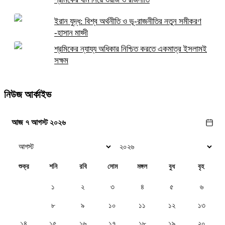
ইরান যুদ্ধ: বিশ্ব অর্থনীতি ও ভূ-রাজনীতির নতুন সমীকরণ
-হাসান মাহ্দী
শ্রমিকের ন্যায্য অধিকার নিশ্চিত করতে একমাত্র ইসলামই
সক্ষম
নিউজ আর্কাইভ
আজ ৭ আগস্ট ২০২৬
শুক্র
শনি
রবি
সোম
মঙ্গল
বুধ
বৃহ
১
২
৩
৪
৫
৬
৭
৮
৯
১০
১১
১২
১৩
১৪
১৫
১৬
১৭
১৮
১৯
২০