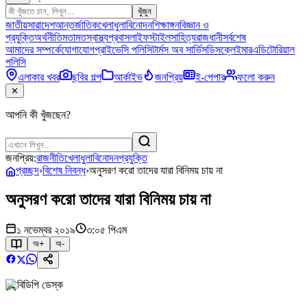
খুঁজুন
জাতীয়
সারাদেশ
আন্তর্জাতিক
খেলাধুলা
বিনোদন
শিক্ষাঙ্গন
বিজ্ঞান ও
প্রযুক্তি
অর্থনীতি
মতামত
স্বাস্থ্য
প্রবাস
লাইফস্টাইল
সাহিত্য
রাজধানী
সর্বশেষ
আমাদের সম্পর্কে
যোগাযোগ
প্রাইভেসি পলিসি
টার্মস অব সার্ভিস
ডিসক্লেইমার
এডিটোরিয়াল
পলিসি
এলাকার খবর
ছবির গল্প
আর্কাইভ
জনপ্রিয়
ই-পেপার
ফলো করুন
✕
আপনি কী খুঁজছেন?
জনপ্রিয়:
রাজনীতি
খেলাধুলা
বিনোদন
প্রযুক্তি
প্রচ্ছদ
›
বিশেষ নিবন্ধ
›
অনুসরণ করো তাদের যারা বিনিময় চায় না
অনুসরণ করো তাদের যারা বিনিময় চায় না
১ নভেম্বর ২০১৯
৩:০৫ পিএম
অ+
অ-
বিডিপি ডেস্ক