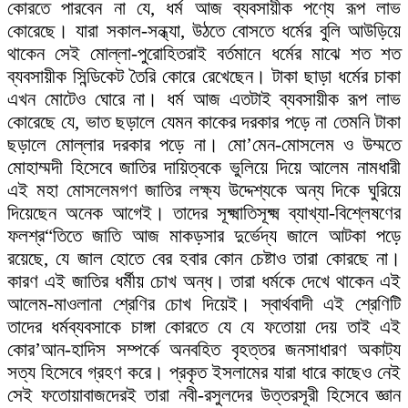
কোরতে পারবেন না যে, ধর্ম আজ ব্যবসায়ীক পণ্যে রূপ লাভ
কোরেছে। যারা সকাল-সন্ধ্যা, উঠতে বোসতে ধর্মের বুলি আউড়িয়ে
থাকেন সেই মোল্লা-পুরোহিতরাই বর্তমানে ধর্মের মাঝে শত শত
ব্যবসায়ীক সিন্ডিকেট তৈরি কোরে রেখেছেন। টাকা ছাড়া ধর্মের চাকা
এখন মোটেও ঘোরে না। ধর্ম আজ এতটাই ব্যবসায়ীক রূপ লাভ
কোরেছে যে, ভাত ছড়ালে যেমন কাকের দরকার পড়ে না তেমনি টাকা
ছড়ালে মোল্লার দরকার পড়ে না। মো’মেন-মোসলেম ও উম্মতে
মোহাম্মদী হিসেবে জাতির দায়িত্বকে ভুলিয়ে দিয়ে আলেম নামধারী
এই মহা মোসলেমগণ জাতির লক্ষ্য উদ্দেশ্যকে অন্য দিকে ঘুরিয়ে
দিয়েছেন অনেক আগেই। তাদের সূক্ষ্মাতিসূক্ষ্ম ব্যাখ্যা-বিশ্লেষণের
ফলশ্র“তিতে জাতি আজ মাকড়সার দুর্ভেদ্য জালে আটকা পড়ে
রয়েছে, যে জাল হোতে বের হবার কোন চেষ্টাও তারা কোরছে না।
কারণ এই জাতির ধর্মীয় চোখ অন্ধ। তারা ধর্মকে দেখে থাকেন এই
আলেম-মাওলানা শ্রেণির চোখ দিয়েই। স্বার্থবাদী এই শ্রেণিটি
তাদের ধর্মব্যবসাকে চাঙ্গা কোরতে যে যে ফতোয়া দেয় তাই এই
কোর’আন-হাদিস সম্পর্কে অনবহিত বৃহত্তর জনসাধারণ অকাট্য
সত্য হিসেবে গ্রহণ করে। প্রকৃত ইসলামের যারা ধারে কাছেও নেই
সেই ফতোয়াবাজদেরই তারা নবী-রসুলদের উত্তরসূরী হিসেবে জ্ঞান