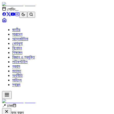
লোডিং...
জাতীয়
সারাদেশ
আন্তর্জাতিক
খেলাধুলা
বিনোদন
শিক্ষাঙ্গন
বিজ্ঞান ও প্রযুক্তি
লাইফস্টাইল
প্রবাস
মতামত
অর্থনীতি
সাহিত্য
স্বাস্থ্য
📍 ঢাকা
বন্ধ করুন