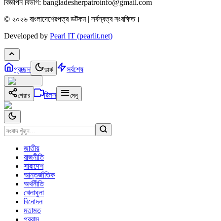
বিজ্ঞাপন বিভাগ: bangladesherpatroinfo@gmail.com
© ২০২৬ বাংলাদেশেরপত্র ডটকম | সর্বস্বত্ব সংরক্ষিত।
Developed by
Pearl IT (pearlit.net)
প্রচ্ছদ
সর্বশেষ
ডার্ক
রিলস
শেয়ার
মেনু
জাতীয়
রাজনীতি
সারাদেশ
আন্তর্জাতিক
অর্থনীতি
খেলাধুলা
বিনোদন
মতামত
প্রবাস