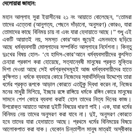
দেলোয়ারা জাহান:
মহান আল্লাহ সুরা ইয়াসীনের ২১ নং আয়াতে বোলেছেন, “তোমরা
তাদের এত্তেবা (আনুগত্য, পেছনে দাঁড়ানো, অনুসরণ) কোরও, যারা
তোমাদের কাছে বিনিময় চায় না এবং যারা হেদায়াতে আছে।” শুধু এই
একটি আয়াতই নয়, সমস্ত কোর’আন জুড়েই এমনভাবে ছড়িয়ে
আছে ধর্মব্যবসায়ী মোল্লাদের সম্পর্কিত আল্লাহর নির্দেশনা। কিন্তু
দুঃখের বিষয় হোল- ‘যে হাদিস-কোর’আনে ধর্মব্যবসায়ীদের কুৎসিত
চেহারা প্রকাশ করা হোয়েছে, সত্যান্বেষী মানুষের প্রকৃত মুক্তির
দিশা দেওয়া আছে সেই ধর্মগ্রন্থসমূহই আজ ধর্মব্যবসায়ীদের হাতে
কুক্ষিগত। ধর্মকে ব্যবহার কোরে নিজেদের স্বার্থসিদ্ধির উদ্দেশ্যে তারা
ধর্মের প্রকৃত রূপকে আড়াল কোরতে এতটুকু দ্বিধা করেন না, নিজের
মনের মাধুরী মিশিয়ে, ইচ্ছার রঙ্গে রাঙ্গিয়ে ধর্মকে রঙ্গিন কোরে মানুষের
সামনে পেশ কোরে ব্যবসা করাই হোল তাদের নিত্য দিনের কাজ।
উপরোক্ত আয়াতে আমরা দুইটি বিষয়ের ধারণা পাই। এক, যারা ধর্মের
বিনিময় নেয় তাদের অনুসরণ করা যাবে না। দুই, অনুসরণ কোরতে
হবে তাদের যারা হেদায়াতে আছে। প্রথমে ধর্মের বিনিময়ের বিষয়ে
আলোকপাত করা যাক। যেকোন চিন্তাশীল মানুষ মাত্রই অস্বীকার