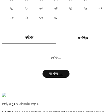
২১
২২
২৩
২৪
২৫
২৬
২৭
২৮
২৯
৩০
৩১
সর্বশেষ
জনপ্রিয়
লোডিং...
সব খবর →
দেশ, মানুষ ও মানবতার কল্যাণে