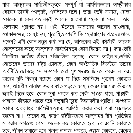
যারা আল্লাহর সার্বভৌমত্বকে সম্পূর্ণ বা আংশিকভাবে অস্বীকার
কোরবে তারাই পথভ্রষ্ট, এবলিসের দলে। তারা যতই নামাজ, রোজা
কোরুক না কেন যত বড়ই আলেম মাওলানা হোক না কেন – তারা
হেদায়াহ প্রাপ্ত নয়। এই হিসেবে আমাদের আলেম মাওলানা,
মোফাসসের, মোহাদ্দেস, পুরোহিত শ্রেণি কি হেদায়াহপ্রাপ্তদের মাঝে
পড়েন? এটা কোন নতুন কথা নয় যে, আজকের এই ধর্মজীবী আলেম
মোল্লাদের কাছে আল্লাহর সার্বভৌমত্ব কোন বিষয়ই নয়। কার তৈরি
সিস্টেমে জাতীয় জীবন পরিচালিত হোচ্ছে, কোন আইন-দণ্ডবিধি
মোতাবেক তাদের রাষ্ট্র চোলছে, কোন অর্থনৈতিক সিস্টেমে তাদের
অর্থনীতি চোলছে সে সম্পর্কে তারা ঘুণাক্ষরেও চিন্তা করেন না বরং
তাদের দৃষ্টি নিবদ্ধ রয়েছে কোন পা দিয়ে মসজিদে প্রবেশ কোরতে
হবে, তারাবীহ নামাজ কয় রাকাত পড়তে হবে, কোরবানির গরু কীভাবে
জবাই দিতে হবে, কোন সুরা পড়লে কত নেকী পাওয়া যাবে, পাঞ্জাবী-
পাজামা কীভাবে পরতে হবে ইত্যাদি তুচ্ছ বিষয়াবলীর প্রতি। সংগ্রাম
কোরে আল্লাহর সার্বভৌমত্বকে প্রতিষ্ঠা করার কথা তারা স্বপ্নেও
ভাবেন না। ভাবেন না, কারণ রাষ্ট্রীয়ভাবে আল্লাহর দীন প্রতিষ্ঠার
সংগ্রাম কোরতে গেলে অনেক কষ্ট কোরতে হবে, কোরবানি কোরতে
হবে, জীবন হারাতে হবে কিন্তু নামাজ পড়াতে, ওয়াজ কোরতে, যেকের