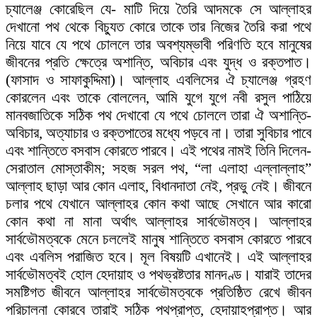
চ্যালেঞ্জ কোরেছিল যে- মাটি দিয়ে তৈরি আদমকে সে আল্লাহর
দেখানো পথ থেকে বিচ্যুত কোরে তাকে তার নিজের তৈরি করা পথে
নিয়ে যাবে যে পথে চোললে তার অবশ্যম্ভাবী পরিণতি হবে মানুষের
জীবনের প্রতি ক্ষেত্রে অশান্তি, অবিচার এবং যুদ্ধ ও রক্তপাত।
(ফাসাদ ও সাফাকুদ্দিমা)। আল্লাহ এবলিসের ঐ চ্যালেঞ্জ গ্রহণ
কোরলেন এবং তাকে বোললেন, আমি যুগে যুগে নবী রসুল পাঠিয়ে
মানবজাতিকে সঠিক পথ দেখাবো যে পথে চোললে তারা ঐ অশান্তি-
অবিচার, অত্যাচার ও রক্তপাতের মধ্যে পড়বে না। তারা সুবিচার পাবে
এবং শান্তিতে বসবাস কোরতে পারবে। এই পথের নামই তিনি দিলেন-
সেরাতাল মোস্তাকীম; সহজ সরল পথ, “লা এলাহা এল্লাল্লাহ”
আল্লাহ ছাড়া আর কোন এলাহ, বিধানদাতা নেই, প্রভু নেই। জীবনে
চলার পথে যেখানে আল্লাহর কোন কথা আছে সেখানে আর কারো
কোন কথা না মানা অর্থাৎ আল্লাহর সার্বভৌমত্ব। আল্লাহর
সার্বভৌমত্বকে মেনে চললেই মানুষ শান্তিতে বসবাস কোরতে পারবে
এবং এবলিস পরাজিত হবে। মূল বিষয়টি এখানেই। এই আল্লাহর
সার্বভৌমত্বই হোল হেদায়াহ ও পথভ্রষ্টতার মানদণ্ড। যারাই তাদের
সমষ্টিগত জীবনে আল্লাহর সার্বভৌমত্বকে প্রতিষ্ঠিত রেখে জীবন
পরিচালনা কোরবে তারাই সঠিক পথপ্রাপ্ত, হেদায়াহপ্রাপ্ত। আর