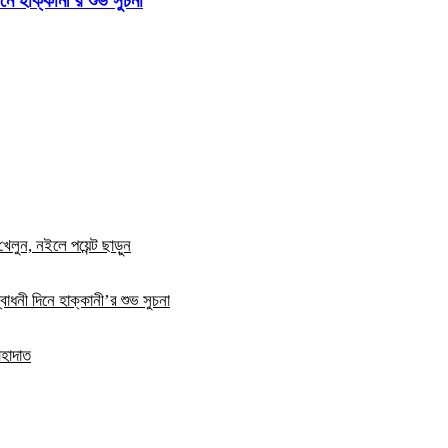
নে হাক্কানী’র শুভ সুচনা
খেলুন, নইলে পয়েন্ট ছাড়ুন
বোধনী দিনে হাক্কানী’র শুভ সুচনা
াহাদাত