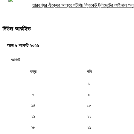
তারুণ্যের ঐক্যের আন্তঃ শর্টপিচ ক্রিকেট টুর্নামেন্টের ফাইনাল অনুষ
নিউজ আর্কাইভ
আজ ৬ আগস্ট ২০২৬
শুক্র
শনি
১
৭
৮
১৪
১৫
২১
২২
২৮
২৯