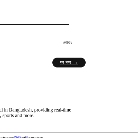
লোডিং...
সব খবর →
l in Bangladesh, providing real-time
, sports and more.