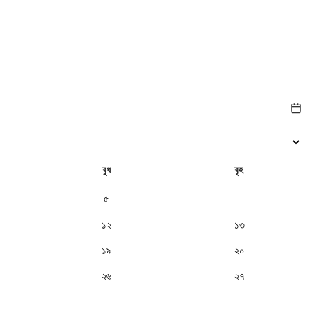
বুধ
বৃহ
৫
৬
১২
১৩
১৯
২০
২৬
২৭