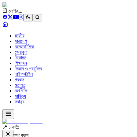
লোডিং...
জাতীয়
সারাদেশ
আন্তর্জাতিক
খেলাধুলা
বিনোদন
শিক্ষাঙ্গন
বিজ্ঞান ও প্রযুক্তি
লাইফস্টাইল
প্রবাস
মতামত
অর্থনীতি
সাহিত্য
স্বাস্থ্য
📍 ঢাকা
বন্ধ করুন