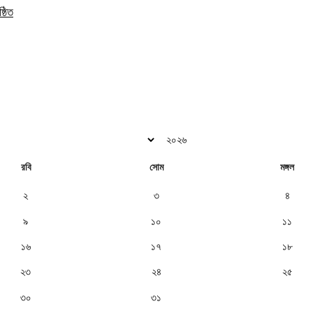
্ঠিত
রবি
সোম
মঙ্গল
২
৩
৪
৯
১০
১১
১৬
১৭
১৮
২৩
২৪
২৫
৩০
৩১