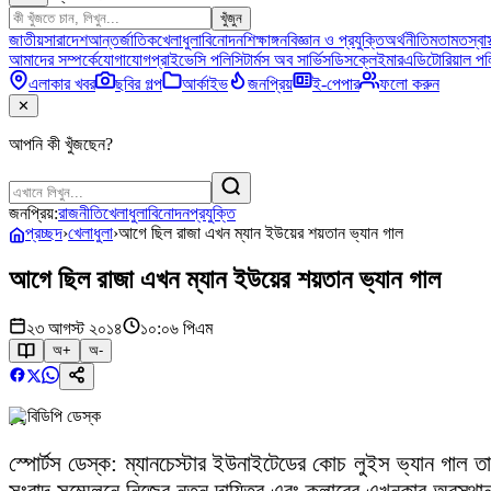
খুঁজুন
জাতীয়
সারাদেশ
আন্তর্জাতিক
খেলাধুলা
বিনোদন
শিক্ষাঙ্গন
বিজ্ঞান ও প্রযুক্তি
অর্থনীতি
মতামত
স্বাস
আমাদের সম্পর্কে
যোগাযোগ
প্রাইভেসি পলিসি
টার্মস অব সার্ভিস
ডিসক্লেইমার
এডিটোরিয়াল পল
এলাকার খবর
ছবির গল্প
আর্কাইভ
জনপ্রিয়
ই-পেপার
ফলো করুন
✕
আপনি কী খুঁজছেন?
জনপ্রিয়:
রাজনীতি
খেলাধুলা
বিনোদন
প্রযুক্তি
প্রচ্ছদ
›
খেলাধুলা
›
আগে ছিল রাজা এখন ম্যান ইউয়ের শয়তান ভ্যান গাল
আগে ছিল রাজা এখন ম্যান ইউয়ের শয়তান ভ্যান গাল
২৩ আগস্ট ২০১৪
১০:০৬ পিএম
অ+
অ-
বিডিপি ডেস্ক
স্পোর্টস ডেস্ক: ম্যানচেস্টার ইউনাইটেডের কোচ লুইস ভ্যান গাল