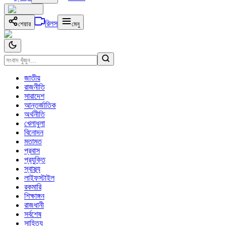
রিলস
শেয়ার
মেনু
জাতীয়
রাজনীতি
সারাদেশ
আন্তর্জাতিক
অর্থনীতি
খেলাধুলা
বিনোদন
মতামত
প্রবাস
প্রযুক্তি
স্বাস্থ্য
লাইফস্টাইল
রকমারি
শিক্ষাঙ্গন
রাজধানী
সর্বশেষ
সাহিত্য