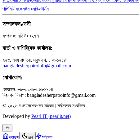
জাতীয়
সারাদেশ
আন্তর্জাতিক
খেলাধুলা
বিনোদন
শিক্ষাঙ্গন
বিজ্ঞান ও প্রযুক্তি
লাইফস্টাইল
প্রবাস
পলিসি
ডিসক্লেইমার
এথিক্স
টার্মস
সম্পাদকমণ্ডলী
সম্পাদক: মতিউর রহমান
বার্তা ও বাণিজ্যিক কার্যালয়:
২২৩, মধ্য বাসাবো, সবুজবাগ, ঢাকা-১২১৪।
bangladesherpatroinfo@gmail.com
যোগাযোগ:
মোবাইল: +৮৮০১৭৮৭-৬৮২১৫৪
বিজ্ঞাপন বিভাগ: bangladesherpatroinfo@gmail.com
© ২০২৬ বাংলাদেশেরপত্র ডটকম | সর্বস্বত্ব সংরক্ষিত।
Developed by
Pearl IT (pearlit.net)
প্রচ্ছদ
সর্বশেষ
ডার্ক