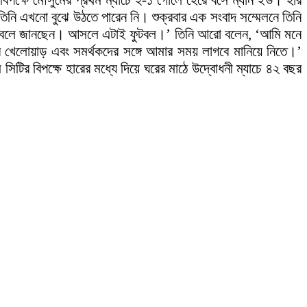
 বিপক্ষে মৌসুমের প্রথম ম্যাচে ২-১ গোলে হেরে বসে ম্যান ইউ। হার
ঁচ তিনি এখনো বুঝে উঠতে পারেন নি। শুক্রবার এক সংবাদ সম্মেলনে তিনি
ান বলে জানছেন। আসলে এটাই ফুটবল।’ তিনি আরো বলেন, ‘আমি মনে
র খেলোয়াড় এবং সমর্থকদের সঙ্গে আমার সময় লাগবে মানিয়ে নিতে।’
ির বিপক্ষে হারের মধ্যে দিয়ে ঘরের মাঠে উদ্বোধনী ম্যাচে ৪২ বছর