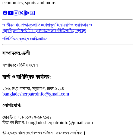
economics, sports and more.
জাতীয়
সারাদেশ
আন্তর্জাতিক
খেলাধুলা
বিনোদন
শিক্ষাঙ্গন
বিজ্ঞান ও
প্রযুক্তি
লাইফস্টাইল
প্রবাস
মতামত
অর্থনীতি
সাহিত্য
স্বাস্থ্য
পলিসি
ডিসক্লেইমার
এথিক্স
টার্মস
সম্পাদকমণ্ডলী
সম্পাদক: মতিউর রহমান
বার্তা ও বাণিজ্যিক কার্যালয়:
২২৩, মধ্য বাসাবো, সবুজবাগ, ঢাকা-১২১৪।
bangladesherpatroinfo@gmail.com
যোগাযোগ:
মোবাইল: +৮৮০১৭৮৭-৬৮২১৫৪
বিজ্ঞাপন বিভাগ: bangladesherpatroinfo@gmail.com
© ২০২৬ বাংলাদেশেরপত্র ডটকম | সর্বস্বত্ব সংরক্ষিত।