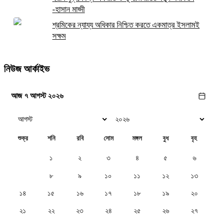
-হাসান মাহ্দী
শ্রমিকের ন্যায্য অধিকার নিশ্চিত করতে একমাত্র ইসলামই
সক্ষম
নিউজ আর্কাইভ
আজ ৭ আগস্ট ২০২৬
শুক্র
শনি
রবি
সোম
মঙ্গল
বুধ
বৃহ
১
২
৩
৪
৫
৬
৭
৮
৯
১০
১১
১২
১৩
১৪
১৫
১৬
১৭
১৮
১৯
২০
২১
২২
২৩
২৪
২৫
২৬
২৭