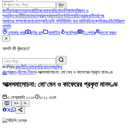
খুঁজুন
জাতীয়
সারাদেশ
আন্তর্জাতিক
খেলাধুলা
বিনোদন
শিক্ষাঙ্গন
বিজ্ঞান ও
প্রযুক্তি
অর্থনীতি
মতামত
স্বাস্থ্য
প্রবাস
লাইফস্টাইল
সাহিত্য
রাজধানী
সর্বশেষ
আমাদের সম্পর্কে
যোগাযোগ
প্রাইভেসি পলিসি
টার্মস অব সার্ভিস
ডিসক্লেইমার
এডিটোরিয়াল
পলিসি
এলাকার খবর
ছবির গল্প
আর্কাইভ
জনপ্রিয়
ই-পেপার
ফলো করুন
✕
আপনি কী খুঁজছেন?
জনপ্রিয়:
রাজনীতি
খেলাধুলা
বিনোদন
প্রযুক্তি
প্রচ্ছদ
›
বিশেষ নিবন্ধ
›
আত্মসমালোচনা: মো’মেন ও কাফেরের প্রকৃত মানদণ্ড
আত্মসমালোচনা: মো’মেন ও কাফেরের প্রকৃত মানদণ্ড
৩ ফেব্রুয়ারি ২০১৮
৯:২২ এএম
অ+
অ-
বিডিপি ডেস্ক