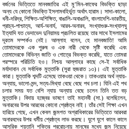
বর্জনের ভিত্তিতে মানবজাতির এই মু’মিন-কাফের বিভক্তি ছাড়া
অন্য যে কোনো বিভক্তি ইসলামবহির্ভুত অর্থাৎ হারাম। সাদা-কালো,
ধনী-দরিদ্র, শিক্ষিত-অশিক্ষিত, বাঙালি-অবাঙালি, বাংলাদেশি-ভারতীয়,
প্রাচ্য-পাশ্চাত্য, আর্য-অনার্য, আরব-অনারব, সংখ্যাগুরু-সংখ্যালঘু
ইত্যাদি যত ভেদাভেদ দুনিয়াময় প্রচলিত রয়েছে তার সাথে ইসলামের
দূরতম সম্পর্কও নেই। আল্লাহ বলেন, হে মানবজাতি! আমি
তোমাদেরকে এক পুরুষ ও এক নারী থেকে সৃষ্টি করেছি এবং
তোমাদেরকে বিভিন্ন জাতি ও গোত্রে বিভক্ত করেছি, যাতে তোমরা
পরস্পরে পরিচিতি হও। নিশ্চয় আল্লাহর কাছে সে-ই সর্বাধিক
মর্যাদাবান যে সর্বাধিক মুত্তাকি (সুরা হুজরাত ১৩)। এই মুত্তাকি
কারা। মুত্তাকি শব্দটি এসেছে তাকওয়া থেকে। তাকওয়ার অর্থ ন্যায়-
অন্যায়, ভালো-মন্দ, সত্য-মিথ্যা বেছে বেছে পথ চলা। যিনি এই পথ
চলার সময় যত বেশি ন্যায় অন্যায় বেছে চলেন তিনি তত বড়
মুত্তাকি। বিদায় হজ্বের ভাষণে তাই মহানবী (সা.) বলেছিলেন,
অনারবের উপর আরবের কোনো শ্রেষ্ঠত্ব নাই। তাঁর সেই শিক্ষা এখন
হারিয়ে গেছে, এখন কেবল জন্মগত অগ্রাধিকারের ভিত্তিতে আরবরা
অনারবদের উপর ধর্মীয় শ্রেষ্ঠত্ব লাভ করছে। যুগে যুগে কালে কালে
আসুরিক শয়তানি শক্তির প্ররোচনায় মানুষের মধ্যে জন্ম নিয়েছে