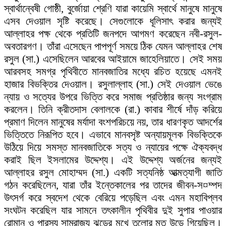
স্বার্থান্বেষী গোষ্ঠী, বুর্জোয়া শ্রেণি যারা কায়েমি স্বার্থে মানুষে মানুষে
এসব দেওয়াল সৃষ্টি করেছে। সেগুলোকে ধূলিসাৎ করার জন্যই
আল্লাহর পক্ষ থেকে প্রতিটি জনপদে আগমণ করেছেন নবী-রসুল-
অবতারগণ। তাঁরা এসেছেন পাপপূর্ণ সময়ে ঠিক যেমন আল্লাহর শেষ
রসুল (সা.) এসেছিলেন আরবের আইয়ামে জাহেলিয়াতে। সেই সময়
আরবসহ সমগ্র পৃথিবীতে মানবজাতির মধ্যে রচিত হয়েছে এমনই
হাজার বিভক্তির দেওয়াল। রসুলাল্লাহ (সা.) সেই দেওয়াল ভেঙে
ন্যায় ও সত্যের উপরে ভিত্তি করে সমাজ প্রতিষ্ঠার জন্য সংগ্রাম
করলেন। তিনি ক্রীতদাস বেলালকে (রা.) কাবার শীর্ষে দাঁড় করিয়ে
প্রমাণ দিলেন মানুষের মর্যাদা বংশপরিচয়ে নয়, তার ধারণকৃত আদর্শের
ভিত্তিতে নিরূপিত হবে। এভাবে মানবসৃষ্ট অন্যায়মূলক বিভক্তিকে
উঠিয়ে দিয়ে সমস্ত মানবজাতিকে সত্য ও ন্যায়ের পক্ষে ঐক্যবদ্ধ
করাই ছিল ইসলামের উদ্দেশ্য। এই উদ্দেশ্য অর্জনের জন্যই
আল্লাহর রসুল মোহাম্মদ (সা.) একটি সত্যনিষ্ঠ আত্মত্যাগী জাতি
গঠন করেছিলেন, যারা তাঁর ইন্তেকালের পর তাদের জীবন-স¤ম্পদ
উৎসর্গ করে স্বদেশ থেকে বেরিয়ে পড়েছিল এবং এমন মহাবিপ্লব
সংঘটন করেছিল যার সামনে তৎকালীন পৃথিবীর দুই সুপার পাওয়ার
রোমান ও পারস্য সাম্রাজ্য ঝড়ের মুখে তুলোর মত উড়ে গিয়েছিল।