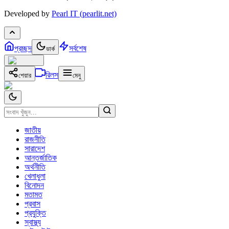
Developed by
Pearl IT (pearlit.net)
প্রচ্ছদ
সর্বশেষ
ডার্ক
রিলস
শেয়ার
মেনু
জাতীয়
রাজনীতি
সারাদেশ
আন্তর্জাতিক
অর্থনীতি
খেলাধুলা
বিনোদন
মতামত
প্রবাস
প্রযুক্তি
স্বাস্থ্য