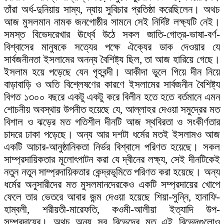
তাঁরা অর্ধ-দুনিয়ায় সাম্য, ন্যায় সুবিচার প্রতিষ্ঠা করেছিলেন। অথচ
আজ মুসলমান নামক জনগোষ্ঠীর সামনে সেই নির্দিষ্ট লক্ষ্যটি নেই।
সমস্ত বিভেদরেখার ঊর্ধ্বে উঠে সকল জাতি-গোত্র-ভাষা-বর্ণ-
বিশ্বাসের মানুষকে সত্যের পক্ষে ঐক্যের ডাক দেওয়ার যে
সার্বজনীনতা ইসলামের অনন্য বৈশিষ্ট্য ছিল, তা আজ হারিয়ে গেছে।
ইসলাম হয়ে পড়েছে যেন গৃহবন্দী। আকীদা ভুলে গিয়ে দীন নিয়ে
বাড়াবাড়ি ও অতি বিশ্লেষণের কারণে ইসলামের সার্বজনীন বৈশিষ্ট্য
বিগত ১৩০০ বছরে একটু একটু করে বিলীন হতে হতে বর্তমানে এমন
শোচনীয় অবস্থায় উপনীত হয়েছে যে, আল্লাহর দেওয়া সমুদ্রের মত
বিশাল ও ঝড়ের মত গতিশীল দীনটি আজ স্থবিরতা ও সংকীর্ণতার
চাদরে ঢাকা পড়েছে। অন্য আর দশটা ধর্মের মতই ইসলামও আজ
একটি আচার-আনুষ্ঠানিকতা নির্ভর বিশ্বাসে পরিণত হয়েছে। সকল
সাম্প্রদায়িকতার মূলোৎপাটন করা যে দ্বীনের লক্ষ্য, সেই দীনটিকেই
নতুন নতুন সাম্প্রদায়িকতার কেন্দ্রভূমিতে পরিণত করা হয়েছে। অন্য
ধর্মের অনুসারীদের মত মুসলমানদেরকেও একটি সম্প্রদায়ের খোপে
ফেলে তার ভেতরে আবার জন্ম দেওয়া হয়েছে শিয়া-সুন্নি, হানাফি-
হাম্বলী, শরীয়তী-মারেফতি, কওমী-আলীয়া ইত্যাদি উপ-
সম্প্রদায়ের। অথচ অন্য সব বিভেদের মত এই বিভেদগুলোও