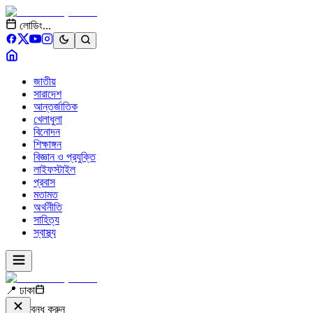
লোডিং...
জাতীয়
সারাদেশ
আন্তর্জাতিক
খেলাধুলা
বিনোদন
শিক্ষাঙ্গন
বিজ্ঞান ও প্রযুক্তি
লাইফস্টাইল
প্রবাস
মতামত
অর্থনীতি
সাহিত্য
স্বাস্থ্য
📍 ঢাকা
বন্ধ করুন