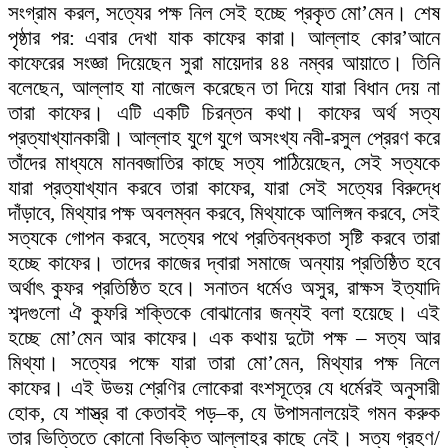
সংগ্রাম করল, সত্যের পক্ষ নিল সেই হচ্ছে প্রকৃত মো’মেন। শেষ
পৃষ্ঠার পর: এবার দেখা যাক কাফের কারা। আল্লাহ কোর’আনে
কাফেরের সংজ্ঞা দিয়েছেন সুরা মায়েদার ৪৪ নম্বর আয়াতে। তিনি
বলেছেন, আল্লাহ যা নাজেল করেছেন তা দিয়ে যারা বিধান দেয় না
তারা কাফের। এটি একটি চিরন্তন কথা। কাফের অর্থ সত্য
প্রত্যাখ্যানকারী। আল্লাহ যুগে যুগে অসংখ্য নবী-রসুল প্রেরণ করে
তাঁদের মাধ্যমে মানবজাতির কাছে সত্য পাঠিয়েছেন, সেই সত্যকে
যারা প্রত্যাখ্যান করবে তারা কাফের, যারা সেই সত্যের বিরুদ্ধে
দাঁড়াবে, মিথ্যার পক্ষ অবলম্বন করবে, মিথ্যাকে আলিঙ্গন করবে, সেই
সত্যকে গোপন করবে, সত্যের পথে প্রতিবন্ধকতা সৃষ্টি করবে তারা
হচ্ছে কাফের। তাদের কাজের দ্বারা সমাজে অন্যায় প্রতিষ্ঠিত হবে
অর্থাৎ কুফর প্রতিষ্ঠিত হবে। সনাতন ধর্মেও অসুর, রাক্ষস ইত্যাদি
শব্দগুলো ঐ কুফরি শক্তিকে বোঝানোর জন্যই বলা হয়েছে। এই
হচ্ছে মো’মেন আর কাফের। এক কথায় দুটো পক্ষ – সত্য আর
মিথ্যা। সত্যের পক্ষে যারা তারা মো’মেন, মিথ্যার পক্ষ নিলে
কাফের। এই উভয় শ্রেণির লোকেরা বংশসূত্রে যে ধর্মেরই অনুসারী
হোক, যে শাস্ত্র বা কেতাবই পড়–ক, যে উপাসনালয়েই গমন করুক
তার ভিত্তিতে কোনো বিভক্তি আল্লাহর কাছে নেই। সত্য গ্রহণ/