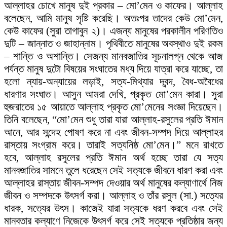
আল্লাহর চোখে মানুষ দুই প্রকার – মো’মেন ও কাফের। আল্লাহ
বলেছেন, আমি মানুষ সৃষ্টি করেছি। অতঃপর তাদের কেউ মো’মেন,
কেউ কাফের (সুরা তাগাবুন ২)। এজন্য মানুষের পরকালীন পরিণতিও
দুটি – জান্নাত ও জাহান্নাম। পৃথিবীতে মানুষের অবস্থাও দুই রকম
– শান্তি ও অশান্তি। সেজন্য মানবজাতির সূচনালগ্ন থেকে আজ
পর্যন্ত মানুষ দুটো বিষয়ের সংঘাতের মধ্য দিয়ে যাত্রা করে যাচ্ছে, তা
হলো ন্যায়-অন্যায়ের লড়াই, সত্য-মিথ্যার দ্বন্দ, বৈধ-অবৈধের
ধারণার সংঘাত। আসুন আমরা দেখি, প্রকৃত মো’মেন কারা। সুরা
হুজরাতের ১৫ আয়াতে আল্লাহ প্রকৃত মো’মেনের সংজ্ঞা দিয়েছেন।
তিনি বলেছেন, “মো’মেন শুধু তারা যারা আল্লাহ-রসুলের প্রতি ঈমান
আনে, আর সন্দেহ পোষণ করে না এবং জীবন-সম্পদ দিয়ে আল্লাহর
রাস্তায় সংগ্রাম করে। তারাই সত্যনিষ্ঠ মো’মেন।” মনে রাখতে
হবে, আল্লাহ রসুলের প্রতি ঈমান অর্থ হচ্ছে তারা যে সত্য
মানবজাতির সামনে তুলে ধরেছেন সেই সত্যকে জীবনে ধারণ করা এবং
আল্লাহর রাস্তায় জীবন-সম্পদ দেওয়ার অর্থ মানুষের কল্যাণার্থে নিজ
জীবন ও সম্পদকে উৎসর্গ করা। আল্লাহ ও তাঁর রসুল (সা.) সত্যের
ধারক, সত্যের উৎস। কাজেই যারা সত্যকে ধরণ করবে এবং সেই
মানবতার কল্যাণে নিজেকে উৎসর্গ করে সেই সত্যকে প্রতিষ্ঠার জন্য