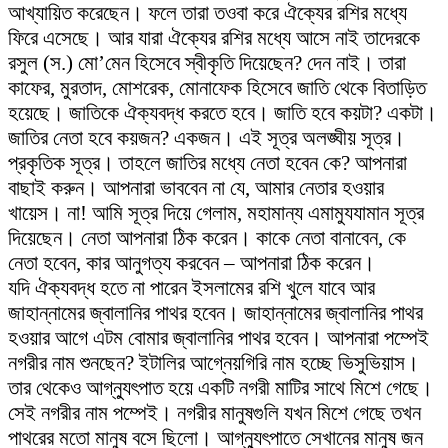
আখ্যায়িত করেছেন। ফলে তারা তওবা করে ঐক্যের রশির মধ্যে
ফিরে এসেছে। আর যারা ঐক্যের রশির মধ্যে আসে নাই তাদেরকে
রসুল (স.) মো’মেন হিসেবে স্বীকৃতি দিয়েছেন? দেন নাই। তারা
কাফের, মুরতাদ, মোশরেক, মোনাফেক হিসেবে জাতি থেকে বিতাড়িত
হয়েছে। জাতিকে ঐক্যবদ্ধ করতে হবে। জাতি হবে কয়টা? একটা।
জাতির নেতা হবে কয়জন? একজন। এই সূত্র অলঙ্ঘীয় সূত্র।
প্রকৃতিক সূত্র। তাহলে জাতির মধ্যে নেতা হবেন কে? আপনারা
বাছাই করুন। আপনারা ভাববেন না যে, আমার নেতার হওয়ার
খায়েস। না! আমি সূত্র দিয়ে গেলাম, মহামান্য এমামুযযামান সূত্র
দিয়েছেন। নেতা আপনারা ঠিক করেন। কাকে নেতা বানাবেন, কে
নেতা হবেন, কার আনুগত্য করবেন – আপনারা ঠিক করেন।
যদি ঐক্যবদ্ধ হতে না পারেন ইসলামের রশি খুলে যাবে আর
জাহান্নামের জ্বালানির পাথর হবেন। জাহান্নামের জ্বালানির পাথর
হওয়ার আগে এটম বোমার জ্বালানির পাথর হবেন। আপনারা পম্পেই
নগরীর নাম শুনছেন? ইটালির আগ্নেয়গিরি নাম হচ্ছে ভিসুভিয়াস।
তার থেকেও আগ্ন্যুৎপাত হয়ে একটি নগরী মাটির সাথে মিশে গেছে।
সেই নগরীর নাম পম্পেই। নগরীর মানুষগুলি যখন মিশে গেছে তখন
পাথরের মতো মানুষ বসে ছিলো। আগ্ন্যুৎপাতে সেখানের মানুষ জন