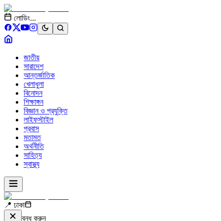
লোডিং...
জাতীয়
সারাদেশ
আন্তর্জাতিক
খেলাধুলা
বিনোদন
শিক্ষাঙ্গন
বিজ্ঞান ও প্রযুক্তি
লাইফস্টাইল
প্রবাস
মতামত
অর্থনীতি
সাহিত্য
স্বাস্থ্য
📍 ঢাকা
বন্ধ করুন