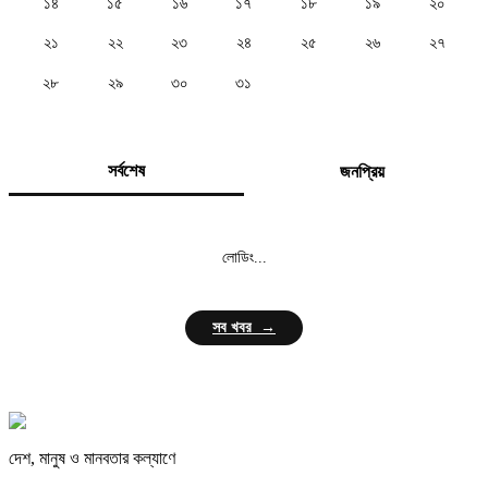
১৪
১৫
১৬
১৭
১৮
১৯
২০
২১
২২
২৩
২৪
২৫
২৬
২৭
২৮
২৯
৩০
৩১
সর্বশেষ
জনপ্রিয়
লোডিং...
সব খবর →
দেশ, মানুষ ও মানবতার কল্যাণে