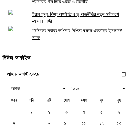
শ্রমিকের ঘাম নিয়ে ওয়াজ ও রাজনীতি
ইরান যুদ্ধ: বিশ্ব অর্থনীতি ও ভূ-রাজনীতির নতুন সমীকরণ
-হাসান মাহ্দী
শ্রমিকের ন্যায্য অধিকার নিশ্চিত করতে একমাত্র ইসলামই
সক্ষম
নিউজ আর্কাইভ
আজ ৮ আগস্ট ২০২৬
শুক্র
শনি
রবি
সোম
মঙ্গল
বুধ
বৃহ
১
২
৩
৪
৫
৬
৭
৮
৯
১০
১১
১২
১৩