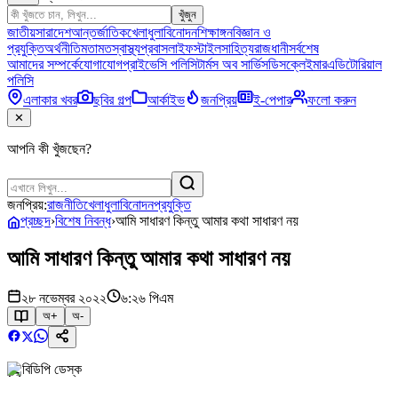
খুঁজুন
জাতীয়
সারাদেশ
আন্তর্জাতিক
খেলাধুলা
বিনোদন
শিক্ষাঙ্গন
বিজ্ঞান ও
প্রযুক্তি
অর্থনীতি
মতামত
স্বাস্থ্য
প্রবাস
লাইফস্টাইল
সাহিত্য
রাজধানী
সর্বশেষ
আমাদের সম্পর্কে
যোগাযোগ
প্রাইভেসি পলিসি
টার্মস অব সার্ভিস
ডিসক্লেইমার
এডিটোরিয়াল
পলিসি
এলাকার খবর
ছবির গল্প
আর্কাইভ
জনপ্রিয়
ই-পেপার
ফলো করুন
✕
আপনি কী খুঁজছেন?
জনপ্রিয়:
রাজনীতি
খেলাধুলা
বিনোদন
প্রযুক্তি
প্রচ্ছদ
›
বিশেষ নিবন্ধ
›
আমি সাধারণ কিন্তু আমার কথা সাধারণ নয়
আমি সাধারণ কিন্তু আমার কথা সাধারণ নয়
২৮ নভেম্বর ২০২২
৬:২৬ পিএম
অ+
অ-
বিডিপি ডেস্ক