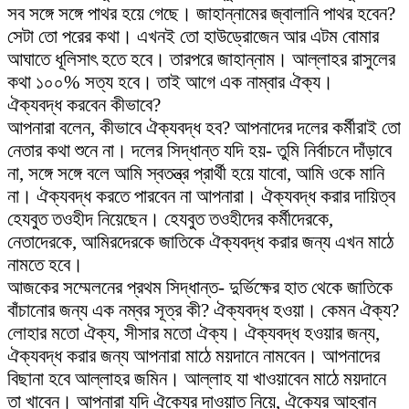
সব সঙ্গে সঙ্গে পাথর হয়ে গেছে। জাহান্নামের জ্বালানি পাথর হবেন?
সেটা তো পরের কথা। এখনই তো হাউড্রোজেন আর এটম বোমার
আঘাতে ধূলিসাৎ হতে হবে। তারপরে জাহান্নাম। আল্লাহর রাসুলের
কথা ১০০% সত্য হবে। তাই আগে এক নাম্বার ঐক্য।
ঐক্যবদ্ধ করবেন কীভাবে?
আপনারা বলেন, কীভাবে ঐক্যবদ্ধ হব? আপনাদের দলের কর্মীরাই তো
নেতার কথা শুনে না। দলের সিদ্ধান্ত যদি হয়- তুমি নির্বাচনে দাঁড়াবে
না, সঙ্গে সঙ্গে বলে আমি স্বতন্ত্র প্রার্থী হয়ে যাবো, আমি ওকে মানি
না। ঐক্যবদ্ধ করতে পারবেন না আপনারা। ঐক্যবদ্ধ করার দায়িত্ব
হেযবুত তওহীদ নিয়েছেন। হেযবুত তওহীদের কর্মীদেরকে,
নেতাদেরকে, আমিরদেরকে জাতিকে ঐক্যবদ্ধ করার জন্য এখন মাঠে
নামতে হবে।
আজকের সম্মেলনের প্রথম সিদ্ধান্ত- দুর্ভিক্ষের হাত থেকে জাতিকে
বাঁচানোর জন্য এক নম্বর সূত্র কী? ঐক্যবদ্ধ হওয়া। কেমন ঐক্য?
লোহার মতো ঐক্য, সীসার মতো ঐক্য। ঐক্যবদ্ধ হওয়ার জন্য,
ঐক্যবদ্ধ করার জন্য আপনারা মাঠে ময়দানে নামবেন। আপনাদের
বিছানা হবে আল্লাহর জমিন। আল্লাহ যা খাওয়াবেন মাঠে ময়দানে
তা খাবেন। আপনারা যদি ঐক্যের দাওয়াত নিয়ে, ঐক্যের আহ্বান