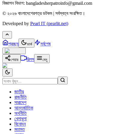
বিজ্ঞাপন বিভাগ: bangladesherpatroinfo@gmail.com
© ২০২৬ বাংলাদেশেরপত্র ডটকম | সর্বস্বত্ব সংরক্ষিত।
Developed by
Pearl IT (pearlit.net)
প্রচ্ছদ
সর্বশেষ
ডার্ক
রিলস
শেয়ার
মেনু
জাতীয়
রাজনীতি
সারাদেশ
আন্তর্জাতিক
অর্থনীতি
খেলাধুলা
বিনোদন
মতামত