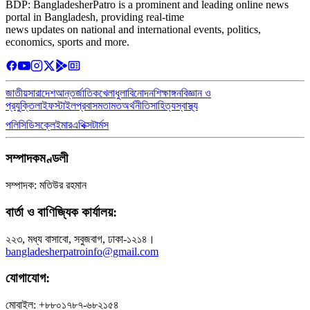
BDP: BangladesherPatro is a prominent and leading online news
portal in Bangladesh, providing real-time
news updates on national and international events, politics,
economics, sports and more.
জাতীয়
সারাদেশ
আন্তর্জাতিক
খেলাধুলা
বিনোদন
শিক্ষাঙ্গন
বিজ্ঞান ও
প্রযুক্তি
লাইফস্টাইল
প্রবাস
মতামত
অর্থনীতি
সাহিত্য
স্বাস্থ্য
পলিসি
ডিসক্লেইমার
এথিক্স
টার্মস
সম্পাদকমণ্ডলী
সম্পাদক: মতিউর রহমান
বার্তা ও বাণিজ্যিক কার্যালয়:
২২৩, মধ্য বাসাবো, সবুজবাগ, ঢাকা-১২১৪।
bangladesherpatroinfo@gmail.com
যোগাযোগ:
মোবাইল: +৮৮০১৭৮৭-৬৮২১৫৪