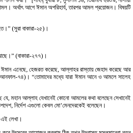
াম পালন করা।” [সহিহ্ বুখারী ৮, মুসলিম ১৬, তিরমিযি ২৬০৯, নাসায়ী
ো আমল। অর্থাৎ আগে ঈমান অপরিহার্য, তারপর আমল প্রয়োজন। বিষয়টি
িত।” (সুরা বাকারা-২৫)।
ত আছে।” (বাকারা-২৭৭)।
ারা ঈমান এনেছে, হেজরত করেছে, আল্লাহর রাস্তায় জেহাদ করেছে আর
।” (আনফাল-৭৪)। “তোমাদের মধ্যে যারা ঈমান আনে ও আমলে সালেহ
ে যে, মহান আল্লাহ যেখানেই কোনো আমলের কথা বলেছেন সেখানেই
ংবাদ, উপদেশ, নির্দেশ এগুলো কেবল মো’মেনদেরকেই বলেছেন।
ই এই লেখা।
ুমধাম করে উৎসবের আয়োজন করলাম ঠিক তখন উদ্বাস্তু মুসলমানেরা নতুন