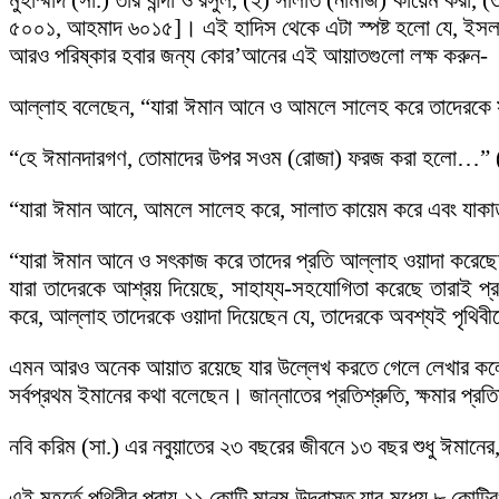
মুহাম্মাদ (সা.) তাঁর বান্দা ও রসুল, (২) সালাত (নামাজ) কায়েম ক
৫০০১, আহমাদ ৬০১৫]। এই হাদিস থেকে এটা স্পষ্ট হলো যে, ইসলামে
আরও পরিষ্কার হবার জন্য কোর’আনের এই আয়াতগুলো লক্ষ করুন-
আল্লাহ বলেছেন, “যারা ঈমান আনে ও আমলে সালেহ করে তাদেরকে সুস
“হে ঈমানদারগণ, তোমাদের উপর সওম (রোজা) ফরজ করা হলো…” 
“যারা ঈমান আনে, আমলে সালেহ করে, সালাত কায়েম করে এবং যাকাত
“যারা ঈমান আনে ও সৎকাজ করে তাদের প্রতি আল্লাহ ওয়াদা করেছেন
যারা তাদেরকে আশ্রয় দিয়েছে, সাহায্য-সহযোগিতা করেছে তারাই
করে, আল্লাহ তাদেরকে ওয়াদা দিয়েছেন যে, তাদেরকে অবশ্যই পৃথিবীত
এমন আরও অনেক আয়াত রয়েছে যার উল্লেখ করতে গেলে লেখার কলে
সর্বপ্রথম ইমানের কথা বলেছেন। জান্নাতের প্রতিশ্রুতি, ক্ষমার প্র
নবি করিম (সা.) এর নবুয়াতের ২৩ বছরের জীবনে ১৩ বছর শুধু ঈম
এই মুহূর্তে পৃথিবীর প্রায় ১১ কোটি মানুষ উদ্বাস্তু যার মধ্যে ৮