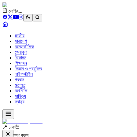
লোডিং...
জাতীয়
সারাদেশ
আন্তর্জাতিক
খেলাধুলা
বিনোদন
শিক্ষাঙ্গন
বিজ্ঞান ও প্রযুক্তি
লাইফস্টাইল
প্রবাস
মতামত
অর্থনীতি
সাহিত্য
স্বাস্থ্য
📍 ঢাকা
বন্ধ করুন