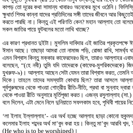
কাপড় তো দূরের কথা সামান্য খাবারও অনেকের মুখে ওঠেনি। ফিলিস
ক্ষুধার্ত শিশুর কান্না যাদের প্রতিদিনের সঙ্গী তাদের জীবনে আর কি
করতে পারছি না। কিন্তু এই পরিণতি কেন? মহান আল্লাহ তো বলেছ
সকল জাতির পায়ে ফুটবলের মতো লাথি খাচ্ছে?
এর কারণ প্রধানত দুইটা। মুসলিম দাবিদার এই জাতির প্রকৃতপক্ষ
ঈমান আছে। তাছাড়া আমরা তো নামাজ পড়ি, রোজা রাখি, সামর্থ্য
এমন বিশ্বাস কিন্তু মক্কার কাফেরদেরও ছিল, তারাও আল্লাহর এব
বলেছেন, “(হে নবী) তুমি যদি তাদেরকে (কাফের-মুশরিকদেরকে) জিজ
যুখরুফ-৯)। আল্লাহ আছেন সেটা যেমন তারা বিশ্বাস করত, তেমনি আ
দিকে। তাহলে তাদের সমস্যাটা কোথায় ছিল? তারা আসলে আল্লাহক
পূর্বপুরুষদের থেকে পাওয়া গোত্রীয় রীতি-নীতি, প্রথা বা সুন্নাহ দ্ব
থেকে পাওয়া রীতি অনুসারে মূর্তিপূজা করত। এজন্য রসুলাল্লাহ (স
বলে দিলেন, এটা মেনে নিলে দুনিয়াতে সফলকাম হবে, পৃথিবী পায়ের 
‘লা ইলাহ ইল্লাল্লাহ’- এর অর্থ হচ্ছে আল্লাহ ছাড়া কোনো হুকুমদাত
কলেমার ইলাহ শব্দের অর্থ মা’বুদ করা হয়। কিন্তু মা’বুদ আরবি শব
(He who is to be worshiped)।