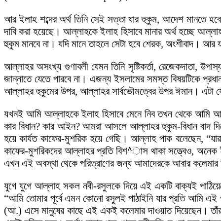
আর ইলাহ শব্দের অর্থ তিনি সেই সত্তা যার হুকুম, আদেশ মানতে
দাবি করা হয়েছে। আল্লাহকে ইলাহ হিসাবে মানার অর্থ হচ্ছে আল্লাহর 
হুকুম মানবে না। যদি মানে তাহলে সেটা হবে শেরক, অংশীবাদ। আর যদি
আল্লাহর অসংখ্য গুণাবলী যেমন তিনি সৃষ্টিকর্তা, রেজেকদাতা, উপা
জান্নাতে যেতে পারবে না। এজন্য ইসলামের সমস্ত বিষয়টিকে প
আল্লাহর হুকুমের উপর, আল্লাহর সার্বভৌমত্বের উপর ঈমান। এটা 
যখনই আমি আল্লাহকে ইলাহ হিসাবে মেনে নিব তখন থেকে আমি আল্
কার বিধান? কার আইন? আমরা আসলে আল্লাহর হুকুম-বিধান বাদ দিয়ে
হয়ে কার্যত কাফের-মুশরিক হয়ে গেছি। আল্লাহ পাক বলেছেন, “যা
কাফের-মুশরিকদের আল্লাহর প্রতি বিশ^াস থাকা সত্ত্বেও, অনেক 
এখন এই অবস্থা থেকে পরিত্রাণের জন্য আমাদেরকে আবার কলেমার উ
যুগে যুগে আল্লাহ সকল নবী-রসুলকে দিয়ে এই একটি বাক্যই পাঠি
“আমি তোমার পূর্বে এমন কোনো রসুলই পাঠাইনি যার প্রতি আমি এ
(আ.) এসে মানুষের কাছে এই একই কলেমার দাওয়াত দিয়েছেন। তাঁরা