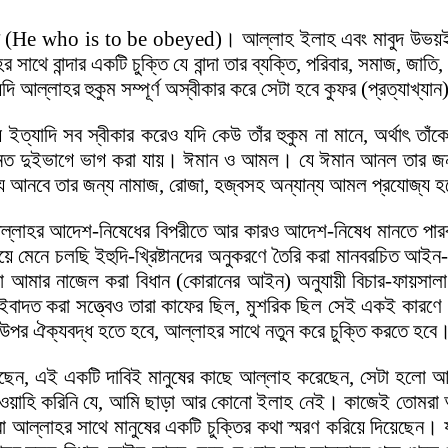
 হবে (He who is to be obeyed)। আল্লাহ ইলাহ এবং মাবুদ উভয়ই
সাথে বান্দার একটি চুক্তি যে বান্দা তার ব্যক্তি, পরিবার, সমাজ, জাত
 আল্লাহর হুকুম সম্পূর্ণ অস্বীকার করে সেটা হবে কুফর (প্রত্যাখ্যা
স্য ইত্যাদি সব স্বীকার করেও যদি কেউ তাঁর হুকুম না মানে, অর্থাৎ 
্রধানত দুইভাগে ভাগ করা যায়। ঈমান ও আমল। যে ঈমান আনল তার 
যে আনবে তার জন্য নামাজ, রোজা, হজ্বসহ অন্যান্য আমল প্রযোজ্য 
লাহর আদেশ-নিষেধের বিপরীতে আর কারও আদেশ-নিষেধ মানতে পারব ন
 মেনে চলছি ইহুদি-খ্রিষ্টানদের অনুকরণে তৈরি করা মানবরচিত আইন
রা আমার নাজেল করা বিধান (কোরানের আইন) অনুযায়ী বিচার-ফায়সা
ইবাদত করা সত্ত্বেও তারা কাফের ছিল, মুশরিক ছিল সেই একই কারণ
পর ঐক্যবদ্ধ হতে হবে, আল্লাহর সাথে নতুন করে চুক্তি করতে হবে
য়েছেন, এই একটি দাবিই মানুষের কাছে আল্লাহ করেছেন, সেটা হলো আ
ই ওয়াহি করিনি যে, আমি ছাড়া আর কোনো ইলাহ নেই। কাজেই তোমরা আ
 আল্লাহর সাথে মানুষের একটি চুক্তির কথা স্মরণ করিয়ে দিয়েছেন। 