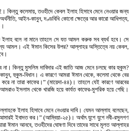
। কিন্তু কলেমায়, তওহীদে কেবল ইলাহ হিসাবে মেনে নেওয়ার জন্য
ি, অর্থনীতি, আইন-কানুন, দণ্ডবিধি কোনো ক্ষেত্রে আর কারো আধিপত্য,
ন)।
তাঁকে ইলাহ বলে না মানে তাহলে সে যত আমল করুক সব ব্যর্থ হবে। সে
জন্য আমল। এই ঈমান কিসের উপর? আল্লাহর অস্তিত্বে নয় কেবল,
হবে।
া। কিন্তু মুসলিম দাবিদার এই জাতি আজ মেনে চলছে কার হুকুম?
-কানুন, হুকুম-বিধান। এ কারণে আমরা ঈমান থেকে, কলেমা থেকে বের
লা করে না তারা কাফের।” (মায়েদা-৪৪)। তাহলে যেই কারণে আরবের
ে আমরাও ইসলাম থেকে খারজি হয়ে কার্যত কাফের-মুশরিক হয়ে গেছি।
।
ল্লাহকে ইলাহ হিসাবে মেনে নেওয়ার দাবি। যেমন আল্লাহ বলেছেন,
মারই ইবাদত কর।” (আম্বিয়া-২৫)। অর্থাৎ যুগে যুগে নবী-রসুলগণ
যারা ঈমান আনবে, তওহীদের ঘোষণা দিবে তাদের সাথে মূলত আল্লাহর