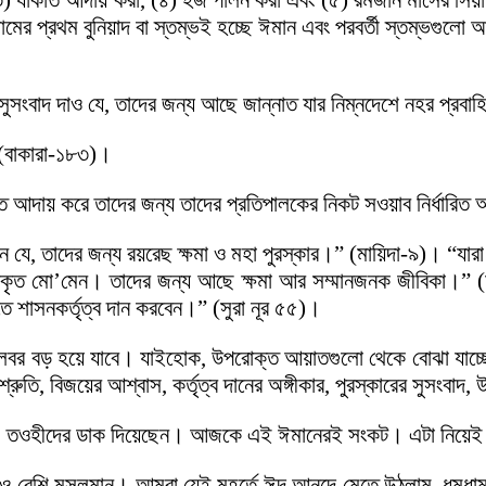
রা, (৩) যাকাত আদায় করা, (৪) হজ পালন করা এবং (৫) রমজান মাসের সিয়
র প্রথম বুনিয়াদ বা স্তম্ভই হচ্ছে ঈমান এবং পরবর্তী স্তম্ভগুল
ংবাদ দাও যে, তাদের জন্য আছে জান্নাত যার নিম্নদেশে নহর প্রবাহ
(বাকারা-১৮৩)।
 আদায় করে তাদের জন্য তাদের প্রতিপালকের নিকট সওয়াব নির্ধারি
 যে, তাদের জন্য রয়রেছ ক্ষমা ও মহা পুরস্কার।” (মায়িদা-৯)। “য
 প্রকৃত মো’মেন। তাদের জন্য আছে ক্ষমা আর সম্মানজনক জীবিকা
ে শাসনকর্তৃত্ব দান করবেন।” (সুরা নূর ৫৫)।
বর বড় হয়ে যাবে। যাইহোক, উপরোক্ত আয়াতগুলো থেকে বোঝা যাচ্ছ
তিশ্রুতি, বিজয়ের আশ্বাস, কর্তৃত্ব দানের অঙ্গীকার, পুরস্কারের সুস
ানের, তওহীদের ডাক দিয়েছেন। আজকে এই ঈমানেরই সংকট। এটা নিয়ে
 কোটিরও বেশি মুসলমান। আমরা যেই মুহূর্তে ঈদ আনন্দে মেতে উঠলাম, ধ