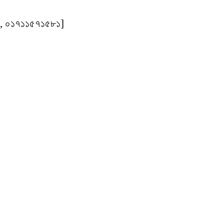
৫, ০১৭১১৫৭১৫৮১]