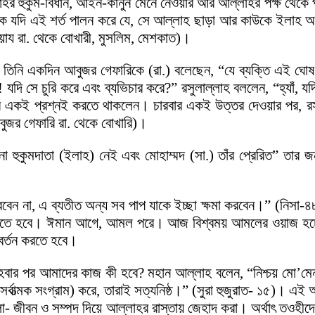
ল্লাহর হুকুম-বিধান, আইন-কানুন মেনে নেওয়ার আর আল্লাহর পক্ষ থেকে 
ষ থেকে যদি এই শর্ত পালন করে যে, সে আল্লাহ ছাড়া আর কাউকে ইলাহ অ
মুয়ায রা. থেকে বোখারী, মুসলিম, মেশকাত)।
তিনি একদিন আবুজর গেফারিকে (রা.) বলেছেন, “যে ব্যক্তি এই ঘোষণ
দি সে চুরি করে এবং ব্যভিচার করে?” রসুলাল্লাহ বললেন, “হ্যাঁ, যদ
ার একই প্রশ্নই করতে থাকলেন। চারবার একই উত্তর দেওয়ার পর, রসুলাল
বুজর গেফারি রা. থেকে বোখারি)।
 হুকুমদাতা (ইলাহ) নেই এবং মোহাম্মদ (সা.) তাঁর প্রেরিত” তার জন
করবেন না, এ ব্যতীত অন্য সব পাপ যাকে ইচ্ছা ক্ষমা করবেন।” (নিস
রী হতে হবে। ঈমান আগে, আমল পরে। আজ বিশ্বময় আমলের ওয়াজ হচ্
বর্তন করতে হবে।
 হবার পর আমাদের কাজ কী হবে? মহান আল্লাহ বলেন, “নিশ্চয় মো’মে
সর্বাত্মক সংগ্রাম) করে, তারাই সত্যনিষ্ঠ।” (সুরা হুজুরাত- ১৫)। 
ীবন ও সম্পদ দিয়ে আল্লাহর রাস্তায় জেহাদ করা। অর্থাৎ তওহীদে