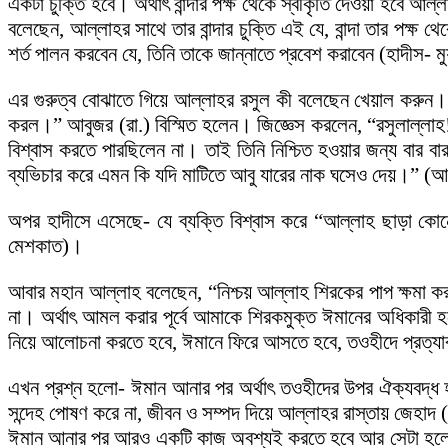
একটা চুক্তি হবে। অর্থাৎ বান্দার পক্ষ থেকে স্বীকৃতি দেওয়া হবে আ
বলেছেন, আল্লাহর সাথে তার বান্দার চুক্তি এই যে, বান্দা তার পক্
শর্ত পালন করবেন যে, তিনি তাকে জান্নাতে প্রবেশ করাবেন (হাদীস- 
এর গুরুত্ব বোঝাতে গিয়ে আল্লাহর রসুল কী বলেছেন খেয়াল করুন। 
করল।” আবুজর (রা.) বিস্মিত হলেন। জিজ্ঞেস করলেন, “রসুলাল্লাহ! য
বিশ্বাস করতে পারছিলেন না। তাই তিনি নিশ্চিত হওয়ার জন্য বার ব
ব্যভিচার করে এমন কি যদি মাটিতে আবু যারের নাক ঘসেও দেয়।” (আ
অপর হাদীসে এসেছে- যে ব্যক্তি বিশ্বাস করে “আল্লাহ ছাড়া কোনো
মেশকাত)।
আবার মহান আল্লাহ বলেছেন, “নিশ্চয় আল্লাহ শিরকের পাপ ক্ষমা 
না। অর্থাৎ আমল করার পূর্বে আমাকে শিরকমুক্ত ঈমানের অধিকা
নিয়ে আলোচনা করতে হবে, ঈমানে ফিরে আসতে হবে, তওহীদে প্রত্যা
এখন প্রশ্ন হলো- ঈমান আনার পর অর্থাৎ তওহীদের উপর ঐক্যবদ্ধ
সন্দেহ পোষণ করে না, জীবন ও সম্পদ দিয়ে আল্লাহর রাস্তায় জেহাদ (
ঈমান আনার পর আরও একটি কাজ অবশ্যই করতে হবে আর সেটা হলো- জ