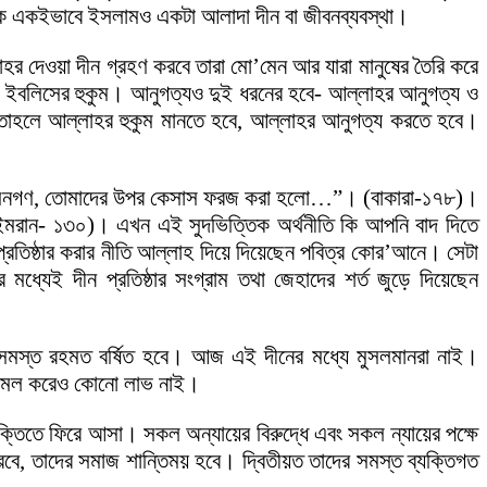
। ঠিক একইভাবে ইসলামও একটা আলাদা দীন বা জীবনব্যবস্থা।
াহর দেওয়া দীন গ্রহণ করবে তারা মো’মেন আর যারা মানুষের তৈরি করে
ম ও ইবলিসের হুকুম। আনুগত্যও দুই ধরনের হবে- আল্লাহর আনুগত্য ও
ই তাহলে আল্লাহর হুকুম মানতে হবে, আল্লাহর আনুগত্য করতে হবে।
হে মো’মেনগণ, তোমাদের উপর কেসাস ফরজ করা হলো…”। (বাকারা-১৭৮)।
রান- ১৩০)। এখন এই সুদভিত্তিক অর্থনীতি কি আপনি বাদ দিতে
ন প্রতিষ্ঠার করার নীতি আল্লাহ দিয়ে দিয়েছেন পবিত্র কোর’আনে। সেটা
্যেই দীন প্রতিষ্ঠার সংগ্রাম তথা জেহাদের শর্ত জুড়ে দিয়েছেন
সমস্ত রহমত বর্ষিত হবে। আজ এই দীনের মধ্যে মুসলমানরা নাই।
র আমল করেও কোনো লাভ নাই।
্তিতে ফিরে আসা। সকল অন্যায়ের বিরুদ্ধে এবং সকল ন্যায়ের পক্ষে
ারবে, তাদের সমাজ শান্তিময় হবে। দ্বিতীয়ত তাদের সমস্ত ব্যক্তিগত