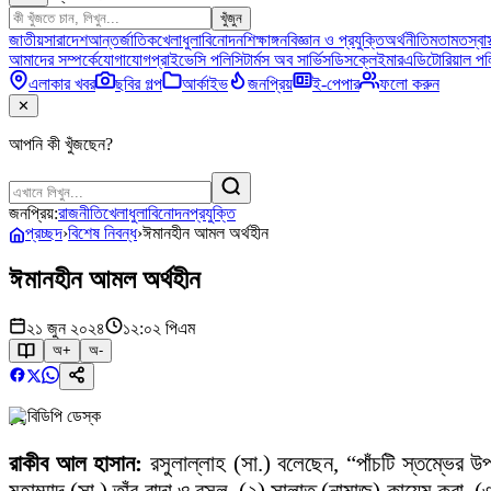
খুঁজুন
জাতীয়
সারাদেশ
আন্তর্জাতিক
খেলাধুলা
বিনোদন
শিক্ষাঙ্গন
বিজ্ঞান ও প্রযুক্তি
অর্থনীতি
মতামত
স্বাস
আমাদের সম্পর্কে
যোগাযোগ
প্রাইভেসি পলিসি
টার্মস অব সার্ভিস
ডিসক্লেইমার
এডিটোরিয়াল পল
এলাকার খবর
ছবির গল্প
আর্কাইভ
জনপ্রিয়
ই-পেপার
ফলো করুন
✕
আপনি কী খুঁজছেন?
জনপ্রিয়:
রাজনীতি
খেলাধুলা
বিনোদন
প্রযুক্তি
প্রচ্ছদ
›
বিশেষ নিবন্ধ
›
ঈমানহীন আমল অর্থহীন
ঈমানহীন আমল অর্থহীন
২১ জুন ২০২৪
১২:০২ পিএম
অ+
অ-
বিডিপি ডেস্ক
রাকীব আল হাসান:
রসুলাল্লাহ (সা.) বলেছেন, “পাঁচটি স্তম্ভের উ