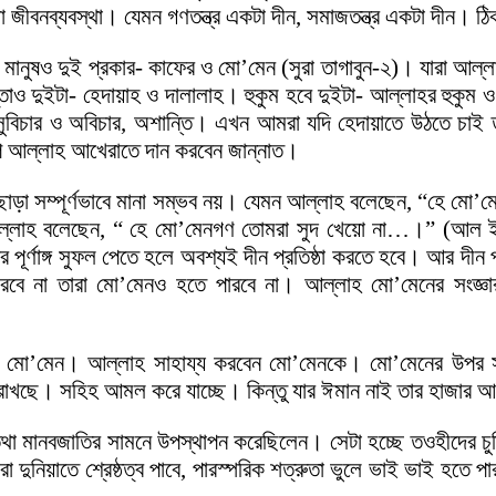
হলো জীবনব্যবস্থা। যেমন গণতন্ত্র একটা দীন, সমাজতন্ত্র একটা দীন
 মানুষও দুই প্রকার- কাফের ও মো’মেন (সুরা তাগাবুন-২)। যারা আল্ল
াস্তাও দুইটা- হেদায়াহ ও দালালাহ। হুকুম হবে দুইটা- আল্লাহর হুকু
, সুবিচার ও অবিচার, অশান্তি। এখন আমরা যদি হেদায়াতে উঠতে চা
ূপ আল্লাহ আখেরাতে দান করবেন জান্নাত।
 করা ছাড়া সম্পূর্ণভাবে মানা সম্ভব নয়। যেমন আল্লাহ বলেছেন, “
ল্লাহ বলেছেন, “ হে মো’মেনগণ তোমরা সুদ খেয়ো না…।” (আল ইম
ের পূর্ণাঙ্গ সুফল পেতে হলে অবশ্যই দীন প্রতিষ্ঠা করতে হবে। আর দী
ে না তারা মো’মেনও হতে পারবে না। আল্লাহ মো’মেনের সংজ্ঞার মধ
েবে মো’মেন। আল্লাহ সাহায্য করবেন মো’মেনকে। মো’মেনের উপর 
া রাখছে। সহিহ আমল করে যাচ্ছে। কিন্তু যার ঈমান নাই তার হাজা
া মানবজাতির সামনে উপস্থাপন করেছিলেন। সেটা হচ্ছে তওহীদের চুক
 দুনিয়াতে শ্রেষ্ঠত্ব পাবে, পারস্পরিক শত্রুতা ভুলে ভাই ভাই হতে প