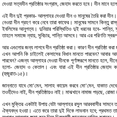
দেওয়া সত্যদীন প্রতিষ্ঠার সংগ্রাম, জেহাদ করতে হবে। দীন মানে 
এই দীন দুই প্রকার- আল্লাহর দেওয়া দীন ও মানুষের তৈরি করা দীন।
নেওয়া দীন গ্রহণ করে নেবে তারা কাফের। মানুষের সামনে কিন্তু র
ইবলিসের আনুগত্য। দুনিয়ার পরিস্থিতিও দুই ধরনের হবে- শান্তি
তাহলে সমাজে ন্যায়, সুবিচার, শান্তি আসবে। আর এর পরিণতি স্বর
আর এগুলোর জন্য লাগবে দীন প্রতিষ্ঠা করা। কারণ দীন প্রতিষ্ঠা
এখন আপনি কি চাইলেই কেসাসের বিধান মানতে পারবেন? আবার আ
পারবেন? এজন্য আল্লাহর দেওয়া দীনকে পূর্ণাঙ্গরূপে মানতে হলে, দীন
হলো- জেহাদ ও কেতাল। এবং যারা এই দীন প্রতিষ্ঠার জেহাদ করব
(হুজুরাত-১৫)।
জান্নাতে যাবে মো’মেন, সালাহ কায়েম করবে মো’মেন, যাকাত দ
তওহীদেও নাই, দীন প্রতিষ্ঠায়ও নাই। মাঝখানে নামাজ পড়ছে, রোজ
এখন মুক্তির একটাই উপায় যেটা আল্লাহর রসুল আরববাসীর সামনে তথ
ঐক্যবদ্ধ হওয়া। এতে করে তারা দুই দিকে লাভবান হবে; প্রথমত তারা