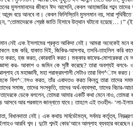
্তিনের মুসলমানদের জীবনে ঈদ আসেনি, কেবল আহাজারির শব্দে তাদের
ছুতেই আনন্দ বয়ে আনবে না। কেবল ফিলিস্তিনি মুসলমান নয়, সারা পৃথিবী
েন, “তোমাদেরকে শ্রেষ্ঠ জাতি হিসাবে উত্থান ঘটানো হয়েছে…।” (ই
ে ঈমান নেই এবং ইসলামের প্রকৃত আকিদা নেই। আমরা অনেকেই মনে কর
 থাকলে হজ করি, যাকাত দিই, জিকির-আসগার, তসবি-তাহলিল করি কা
াদত করত, হজ করত, কোরবানি করত। মক্কার কাফের-মোশরেকরা যে আল্ল
্ঞাসা কর- আকাশ ও জমিন কে সৃষ্টি করেছে? তারা অবশ্যই বলবে- ওগু
ল্লাহ যে মহাজ্ঞানী, মহা পরাক্রমশালী সেটাও তারা বিশ^াস করত। ত
ে বিশ^াসও করত, তাঁর এবাদতও করত কিন্তু তারা তাদের সমাজ আল
ারা তাদের সমাজ, তাদের সংস্কৃতি, তাদের অর্থ-ব্যবস্থা, তাদের বিচার-আ
া.) তাদেরকে ডেকে বললেন, তোমরা আমার একটি কথা মেনে নাও, তোমরা বল
নিচে আসবে আর পরকালে জান্নাতে যাবে। তাহলে এই তওহীদ- ‘লা-ইলাহা
া, বিধানদাতা নেই। এক কথায় সার্বভৌমত্ব, সর্বময় কর্তৃত্ব, নিয়ন্ত্
্দ, ইলাহও আরবি শব্দ। দুটো শব্দই কোর’আনে আল্লাহ ব্যবহার করেছেন।