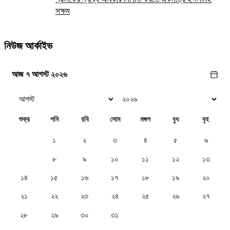
সক্ষম
নিউজ আর্কাইভ
আজ ৭ আগস্ট ২০২৬
শুক্র
শনি
রবি
সোম
মঙ্গল
বুধ
বৃহ
১
২
৩
৪
৫
৬
৭
৮
৯
১০
১১
১২
১৩
১৪
১৫
১৬
১৭
১৮
১৯
২০
২১
২২
২৩
২৪
২৫
২৬
২৭
২৮
২৯
৩০
৩১