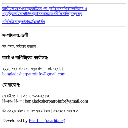
জাতীয়
সারাদেশ
আন্তর্জাতিক
খেলাধুলা
বিনোদন
শিক্ষাঙ্গন
বিজ্ঞান ও
প্রযুক্তি
লাইফস্টাইল
প্রবাস
মতামত
অর্থনীতি
সাহিত্য
স্বাস্থ্য
পলিসি
ডিসক্লেইমার
এথিক্স
টার্মস
সম্পাদকমণ্ডলী
সম্পাদক: মতিউর রহমান
বার্তা ও বাণিজ্যিক কার্যালয়:
২২৩, মধ্য বাসাবো, সবুজবাগ, ঢাকা-১২১৪।
bangladesherpatroinfo@gmail.com
যোগাযোগ:
মোবাইল: +৮৮০১৭৮৭-৬৮২১৫৪
বিজ্ঞাপন বিভাগ: bangladesherpatroinfo@gmail.com
© ২০২৬ বাংলাদেশেরপত্র ডটকম | সর্বস্বত্ব সংরক্ষিত।
Developed by
Pearl IT (pearlit.net)