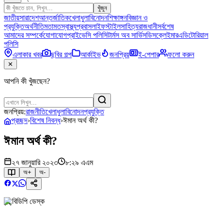
খুঁজুন
জাতীয়
সারাদেশ
আন্তর্জাতিক
খেলাধুলা
বিনোদন
শিক্ষাঙ্গন
বিজ্ঞান ও
প্রযুক্তি
অর্থনীতি
মতামত
স্বাস্থ্য
প্রবাস
লাইফস্টাইল
সাহিত্য
রাজধানী
সর্বশেষ
আমাদের সম্পর্কে
যোগাযোগ
প্রাইভেসি পলিসি
টার্মস অব সার্ভিস
ডিসক্লেইমার
এডিটোরিয়াল
পলিসি
এলাকার খবর
ছবির গল্প
আর্কাইভ
জনপ্রিয়
ই-পেপার
ফলো করুন
✕
আপনি কী খুঁজছেন?
জনপ্রিয়:
রাজনীতি
খেলাধুলা
বিনোদন
প্রযুক্তি
প্রচ্ছদ
›
বিশেষ নিবন্ধ
›
ঈমান অর্থ কী?
ঈমান অর্থ কী?
২৭ জানুয়ারি ২০২৩
৮:২৯ এএম
অ+
অ-
বিডিপি ডেস্ক