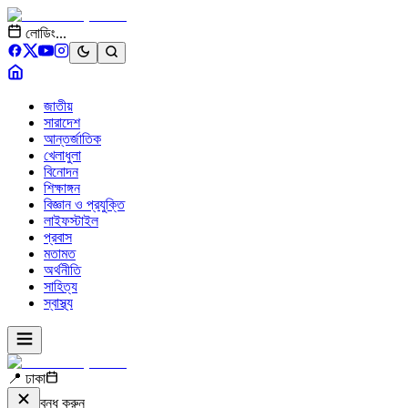
লোডিং...
জাতীয়
সারাদেশ
আন্তর্জাতিক
খেলাধুলা
বিনোদন
শিক্ষাঙ্গন
বিজ্ঞান ও প্রযুক্তি
লাইফস্টাইল
প্রবাস
মতামত
অর্থনীতি
সাহিত্য
স্বাস্থ্য
📍 ঢাকা
বন্ধ করুন