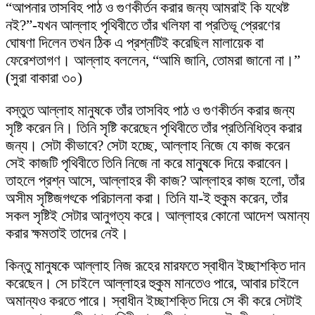
“আপনার তাসবিহ পাঠ ও গুণকীর্তন করার জন্য আমরাই কি যথেষ্ট
নই?”-যখন আল্লাহ পৃথিবীতে তাঁর খলিফা বা প্রতিভূ প্রেরণের
ঘোষণা দিলেন তখন ঠিক এ প্রশ্নটিই করেছিল মালায়েক বা
ফেরেশতাগণ। আল্লাহ বললেন, “আমি জানি, তোমরা জানো না।”
(সুরা বাকারা ৩০)
বস্তুত আল্লাহ মানুষকে তাঁর তাসবিহ পাঠ ও গুণকীর্তন করার জন্য
সৃষ্টি করেন নি। তিনি সৃষ্টি করেছেন পৃথিবীতে তাঁর প্রতিনিধিত্ব করার
জন্য। সেটা কীভাবে? সেটা হচ্ছে, আল্লাহ নিজে যে কাজ করেন
সেই কাজটি পৃথিবীতে তিনি নিজে না করে মানুুষকে দিয়ে করাবেন।
তাহলে প্রশ্ন আসে, আল্লাহর কী কাজ? আল্লাহর কাজ হলো, তাঁর
অসীম সৃষ্টিজগৎকে পরিচালনা করা। তিনি যা-ই হুকুম করেন, তাঁর
সকল সৃষ্টিই সেটার আনুগত্য করে। আল্লাহর কোনো আদেশ অমান্য
করার ক্ষমতাই তাদের নেই।
কিন্তু মানুষকে আল্লাহ নিজ রূহের মারফতে স্বাধীন ইচ্ছাশক্তি দান
করেছেন। সে চাইলে আল্লাহর হুকুম মানতেও পারে, আবার চাইলে
অমান্যও করতে পারে। স্বাধীন ইচ্ছাশক্তি দিয়ে সে কী করে সেটাই