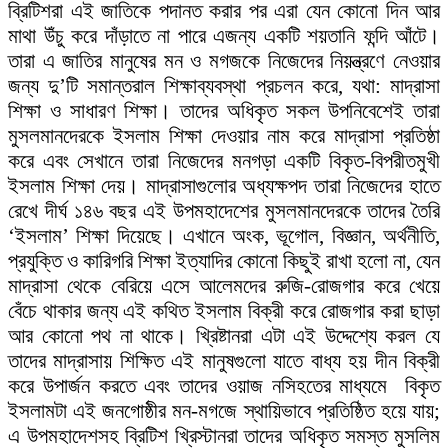
ব্রিটিশরা এই জাতিকে পদানত করার পর এরা যেন কোনো দিন আর
মাথা উঁচু করে দাঁড়াতে না পারে এজন্য একটি শয়তানি ফন্দি আঁটে।
তারা এ জাতির মানুষের মন ও মগজকে নিজেদের নিয়ন্ত্রণে নেওয়ার
জন্য দু’টি সমান্তরাল শিক্ষাব্যবস্থা প্রচলন করে, যথা: মাদ্রাসা
শিক্ষা ও সাধারণ শিক্ষা। তাদের অধিকৃত সকল উপনিবেশেই তারা
মুসলমানদেরকে ইসলাম শিক্ষা দেওয়ার নাম করে মাদ্রাসা প্রতিষ্ঠা
করে এবং সেখানে তারা নিজেদের মনগড়া একটি বিকৃত-বিপরীতমুখী
ইসলাম শিক্ষা দেয়। মাদ্রাসাগুলোর অধ্যক্ষপদ তারা নিজেদের হাতে
রেখে দীর্ঘ ১৪৬ বছর এই উপমহাদেশের মুসলমানদেরকে তাদের তৈরি
‘ইসলাম’ শিক্ষা দিয়েছে। এখানে অংক, ভূগোল, বিজ্ঞান, অর্থনীতি,
প্রযুক্তি ও কারিগরি শিক্ষা ইত্যাদির কোনো কিছুই রাখা হলো না, যেন
মাদ্রাসা থেকে বেরিয়ে এসে আলেমদের রুজি-রোজগার করে খেয়ে
বেঁচে থাকার জন্য এই কথিত ইসলাম বিক্রী করে রোজগার করা ছাড়া
আর কোনো পথ না থাকে। খ্রিষ্টানরা এটা এই উদ্দেশ্যে করল যে
তাদের মাদ্রাসায় শিক্ষিত এই মানুষগুলো যাতে বাধ্য হয় দীন বিক্রী
করে উপার্জন করতে এবং তাদের ওয়াজ নসিহতের মাধ্যমে বিকৃত
ইসলামটা এই জনগোষ্ঠীর মন-মগজে স্থায়িভাবে প্রতিষ্ঠিত হয়ে যায়;
এ উপমহাদেশসহ ব্রিটিশ খ্রিস্টানরা তাদের অধিকৃত সমস্ত মুসলিম