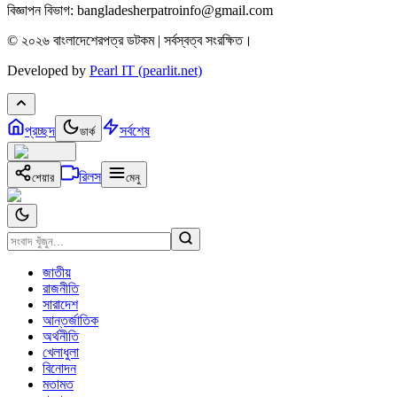
বিজ্ঞাপন বিভাগ: bangladesherpatroinfo@gmail.com
© ২০২৬ বাংলাদেশেরপত্র ডটকম | সর্বস্বত্ব সংরক্ষিত।
Developed by
Pearl IT (pearlit.net)
প্রচ্ছদ
সর্বশেষ
ডার্ক
রিলস
শেয়ার
মেনু
জাতীয়
রাজনীতি
সারাদেশ
আন্তর্জাতিক
অর্থনীতি
খেলাধুলা
বিনোদন
মতামত