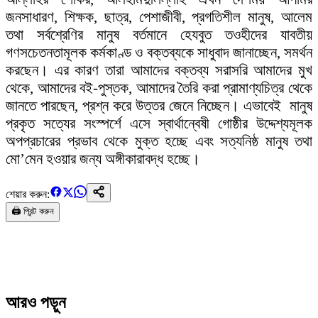
জনসাধারণ, শিক্ষক, ছাত্র, পেশাজীবী, প্রগতিশীল মানুষ, আলেম
তথা সর্বশ্রেণির মানুষ বর্তমানে হেযবুত তওহীদের যাবতীয়
গণসচেতনতামূলক কর্মকাণ্ড ও বক্তব্যকে সাধুবাদ জানাচ্ছেন, সমর্থন
করছেন। এর কারণ তারা আমাদের বক্তব্য সরাসরি আমাদের মুখ
থেকে, আমাদের বই-পুস্তক, আমাদের তৈরি করা প্রামাণ্যচিত্র থেকে
জানতে পারছেন, প্রশ্ন করে উত্তর জেনে নিচ্ছেন। এভাবেই মানুষ
প্রকৃত সত্যের সংস্পর্শে এসে স্বার্থান্বেষী গোষ্ঠীর উদ্দেশ্যমূলক
অপপ্রচারের প্রভাব থেকে মুক্ত হচ্ছে এবং সত্যনিষ্ঠ মানুষ তথা
মো’মেন হওয়ার জন্য অঙ্গীকারাবদ্ধ হচ্ছে।
শেয়ার করুন:
🖨️ প্রিন্ট করুন
আরও পড়ুন