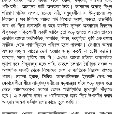
কোটি যাদের বিরাট একটি অংশ তরুণ, উদ্যমী, কর্মক্ষম এবং
পরিশ্রমী। আমাদের মাটি অত্যন্ত উর্বর। আমাদের রয়েছে বিপুল
পরিমাণ খনিজ সম্পদ, রয়েছে নদী, সমুদ্রসীমা যা উন্নয়নের বড়
নিয়ামক। সব মিলিয়ে আমরা যদি নিজেরা স্বার্থ, ক্ষমতা, রাজনীতি
আর ধর্ম নিয়ে হানাহানি না করে যাবতীয় সুস্পষ্ট অন্যায়ের বিরুদ্ধে
ঐক্যবদ্ধ শক্তিশালী একটি জাতিসত্তা গড়ে তুলতে পারতাম তাহলে
এতদিন আমরা অর্থনৈতিক, সামরিক, শিক্ষা, প্রযুক্তি, কৃষি এক কথায়
সর্বদিক থেকে পরাশক্তিতে পরিণত হতে পারতাম। সেখানে আমরা
এখনও মধ্যম আয়ের দেশ হওয়ার জন্য কতই না চেষ্টা করছি।
যাহোক, সময় ফুরিয়ে যায় নি। এখনও আমরা চাইলে অন্তর্কলহ
ত্যাগ করে ঐক্যবদ্ধ হতে পারি, তাহলে চলমান বৈশ্বিক সংকট ও
আঞ্চলিক সংকট থেকে নিজেদের দেশ ও জাতিকে নিরাপদ রাখতে
পারব। নয়তো ইরাক, সিরিয়া, আফগানিস্তান ইত্যাদি দেশগুলো
যেভাবে ধীরে ধীরে সাম্রাজ্যবাদীদের ষড়যন্ত্রের ফাঁদে পড়ে ধ্বংস হয়ে
গেছে আমাদেরকেও হয়তো তেমন পরিস্থিতির মুখোমুখি দাঁড়াতে
হবে। এ সংকটের কারণ ও প্রতিকারকে হৃদয় দিয়ে উপলব্ধি করার
আহ্বান আমরা সর্বসাধারণের কাছে তুলে ধরছি।
আল্লাহর শোকর, আলহামদুলিল্লাহ এখন দেশময় আপামর