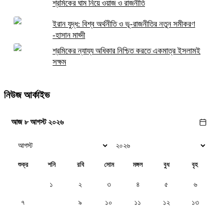
শ্রমিকের ঘাম নিয়ে ওয়াজ ও রাজনীতি
ইরান যুদ্ধ: বিশ্ব অর্থনীতি ও ভূ-রাজনীতির নতুন সমীকরণ
-হাসান মাহ্দী
শ্রমিকের ন্যায্য অধিকার নিশ্চিত করতে একমাত্র ইসলামই
সক্ষম
নিউজ আর্কাইভ
আজ ৮ আগস্ট ২০২৬
শুক্র
শনি
রবি
সোম
মঙ্গল
বুধ
বৃহ
১
২
৩
৪
৫
৬
৭
৮
৯
১০
১১
১২
১৩