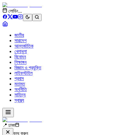
লোডিং...
জাতীয়
সারাদেশ
আন্তর্জাতিক
খেলাধুলা
বিনোদন
শিক্ষাঙ্গন
বিজ্ঞান ও প্রযুক্তি
লাইফস্টাইল
প্রবাস
মতামত
অর্থনীতি
সাহিত্য
স্বাস্থ্য
📍 ঢাকা
বন্ধ করুন