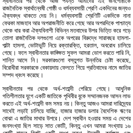
স্বাধীনতার পর থেকে আজ পর্যন্ত আমাদের এই জনগোষ্ঠীকে
রাজনৈতিক স্বার্থান্বেষী গোষ্ঠী ও ধর্মব্যবসায়ী শ্রেণি একদিনের জন্যও
ঐক্যবদ্ধ থাকতে দেয় নি। ধর্মব্যবসায়ী শ্রেণিটি একদিকে নানা
ফেরকা মাজহাব আর অপরাজনীতি করে গেছে আর অপরদিকে পাশ্চাত্য
থেকে ধার করা ঐক্যবিনাশী বিভিন্ন মতবাদের উপর ভিত্তি করে গড়ে
তোলা রাজনৈতিক দলগুলো একে অপরের বিরুদ্ধে সারাবছর হামলা-
পাল্টা হামলা, ভোটাভুটি নিয়ে রক্তারক্তি, হরতাল, অবরোধ চালিয়ে
গেছে। ফলে স্বাধীনতার কাঙ্ক্ষিত সুফল আমরা ভোগ করতে পারি নি,
শান্তি আসে নি। সরকারগুলো বস্তুগত উন্নতির চেষ্টা করেছে,
বিরোধীরা সরকারকে বেকায়দায় ফেলতে গিয়ে প্রতিবাদের নামে জাতির
সম্পদ ধ্বংস করেছে।
স্বাধীনতার পর থেকে অর্ধ-শতাব্দী পেরিয়ে গেছে। আধুনিক
গতিশীলতার যুগে একটি জাতিকে পৃথিবীর বুকে সম্মানজনক আসন লাভ
করতে এই অর্ধ-শতাব্দী কম সময় নয়। কিন্তু আজও আমরা দারিদ্র্যের
সাথেই লড়াই চালিয়ে যাচ্ছি, হাজার হাজার ডলার বৈদেশিক ঋণের
বোঝা এ জাতির মাথার উপরে। দেশ স্বাধীন হওয়ার সময় এ দেশের
জনসংখ্যা ছিল সাড়ে সাত কোটি, কিন্তু এখন আমরা সংখ্যায় ১৬