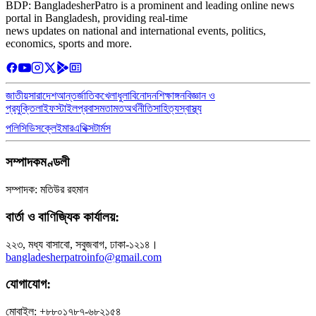
BDP: BangladesherPatro is a prominent and leading online news
portal in Bangladesh, providing real-time
news updates on national and international events, politics,
economics, sports and more.
জাতীয়
সারাদেশ
আন্তর্জাতিক
খেলাধুলা
বিনোদন
শিক্ষাঙ্গন
বিজ্ঞান ও
প্রযুক্তি
লাইফস্টাইল
প্রবাস
মতামত
অর্থনীতি
সাহিত্য
স্বাস্থ্য
পলিসি
ডিসক্লেইমার
এথিক্স
টার্মস
সম্পাদকমণ্ডলী
সম্পাদক: মতিউর রহমান
বার্তা ও বাণিজ্যিক কার্যালয়:
২২৩, মধ্য বাসাবো, সবুজবাগ, ঢাকা-১২১৪।
bangladesherpatroinfo@gmail.com
যোগাযোগ:
মোবাইল: +৮৮০১৭৮৭-৬৮২১৫৪