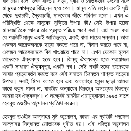
বাদ দেয়া হলো তখন যাবতীয় সত্য, ন্যায় ও নৈতিকতার উৎসের সঙ্গে
মানুষের যোগসূত্র বিচ্ছিন্ন হয়ে গেল। মানুষ অতি মহান একটি সৃষ্টি
থেকে দুরাচারী, স্বৈরাচারী, মানবেতর জীবে পরিণত হলো। এখন এ
পরিস্থিতি থেকে মানুষের মুক্তির উপায় কী? সেই উপায় হচ্ছে
মানবজাতিকে আবার তার প্রকৃত পরিচয় স্মরণ করা। এটা স্মরণ করা
যে প্রতিটি মানুষ একই জাতিভুক্ত, একই বাবা-মায়ের সন্তান। তারা
একজন আরেকজনকে হত্যা করতে পারে না, বিনাশ করতে পারে না,
একজন আরেকজনকে বিষ খাওয়াতে পারে না। এখন যেকোন মূল্যে
তাদেরকে ঐক্যবদ্ধ হতে হবে। কিন্তু ঐক্যবদ্ধ হতে প্রয়োজন
একটি সাধারণ ঐক্যসূত্র, একটি পথ। সেই পথটি হচ্ছে তাদেরকে
আবার প্রত্যাবর্তন করতে হবে সেই সনাতন চিরন্তন শাশ্বত সত্যের
উপরে। সবাই মিলে বলতে হবে এক আল্লাহর হুকুম ছাড়া আমরা
কারো হুকুম মানব না, যাবতীয় অন্যায়ের বিরুদ্ধে অসত্যের বিরুদ্ধে
আমরা হব ঐক্যবদ্ধ। এ লক্ষ্যেই মাননীয় এমামুয্যামান ১৯৯৫ সালে
হেযবুত তওহীদ আন্দোলন প্রতিষ্ঠা করেন।
হেযবুত তওহীদ আল্লাহর সৃষ্ট আন্দোলন, কারণ এর প্রতিটি পদক্ষেপ
আল্লাহর সিদ্ধান্ত মোতাবেক গৃহীত হয়। এই পবিত্র আন্দোলন