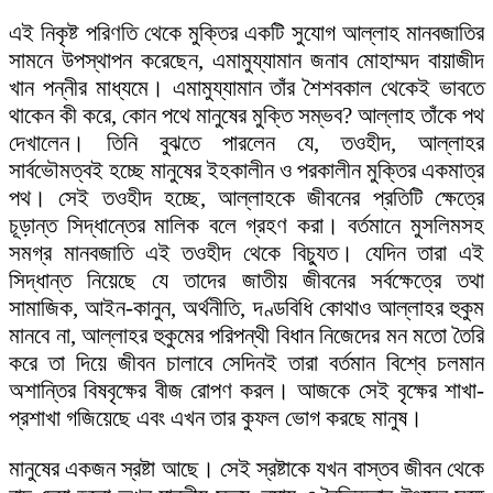
এই নিকৃষ্ট পরিণতি থেকে মুক্তির একটি সুযোগ আল্লাহ মানবজাতির
সামনে উপস্থাপন করেছেন, এমামুয্যামান জনাব মোহাম্মদ বায়াজীদ
খান পন্নীর মাধ্যমে। এমামুয্যামান তাঁর শৈশবকাল থেকেই ভাবতে
থাকেন কী করে, কোন পথে মানুষের মুক্তি সম্ভব? আল্লাহ তাঁকে পথ
দেখালেন। তিনি বুঝতে পারলেন যে, তওহীদ, আল্লাহর
সার্বভৌমত্বই হচ্ছে মানুষের ইহকালীন ও পরকালীন মুক্তির একমাত্র
পথ। সেই তওহীদ হচ্ছে, আল্লাহকে জীবনের প্রতিটি ক্ষেত্রে
চূড়ান্ত সিদ্ধান্তের মালিক বলে গ্রহণ করা। বর্তমানে মুসলিমসহ
সমগ্র মানবজাতি এই তওহীদ থেকে বিচ্যুত। যেদিন তারা এই
সিদ্ধান্ত নিয়েছে যে তাদের জাতীয় জীবনের সর্বক্ষেত্রে তথা
সামাজিক, আইন-কানুন, অর্থনীতি, দণ্ডবিধি কোথাও আল্লাহর হুকুম
মানবে না, আল্লাহর হুকুমের পরিপন্থী বিধান নিজেদের মন মতো তৈরি
করে তা দিয়ে জীবন চালাবে সেদিনই তারা বর্তমান বিশ্বে চলমান
অশান্তির বিষবৃক্ষের বীজ রোপণ করল। আজকে সেই বৃক্ষের শাখা-
প্রশাখা গজিয়েছে এবং এখন তার কুফল ভোগ করছে মানুষ।
মানুষের একজন স্রষ্টা আছে। সেই স্রষ্টাকে যখন বাস্তব জীবন থেকে