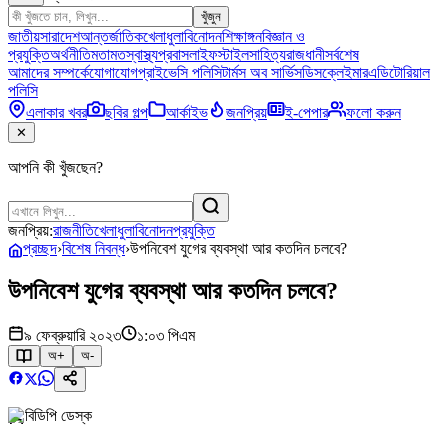
খুঁজুন
জাতীয়
সারাদেশ
আন্তর্জাতিক
খেলাধুলা
বিনোদন
শিক্ষাঙ্গন
বিজ্ঞান ও
প্রযুক্তি
অর্থনীতি
মতামত
স্বাস্থ্য
প্রবাস
লাইফস্টাইল
সাহিত্য
রাজধানী
সর্বশেষ
আমাদের সম্পর্কে
যোগাযোগ
প্রাইভেসি পলিসি
টার্মস অব সার্ভিস
ডিসক্লেইমার
এডিটোরিয়াল
পলিসি
এলাকার খবর
ছবির গল্প
আর্কাইভ
জনপ্রিয়
ই-পেপার
ফলো করুন
✕
আপনি কী খুঁজছেন?
জনপ্রিয়:
রাজনীতি
খেলাধুলা
বিনোদন
প্রযুক্তি
প্রচ্ছদ
›
বিশেষ নিবন্ধ
›
উপনিবেশ যুগের ব্যবস্থা আর কতদিন চলবে?
উপনিবেশ যুগের ব্যবস্থা আর কতদিন চলবে?
৯ ফেব্রুয়ারি ২০২৩
১:০৩ পিএম
অ+
অ-
বিডিপি ডেস্ক