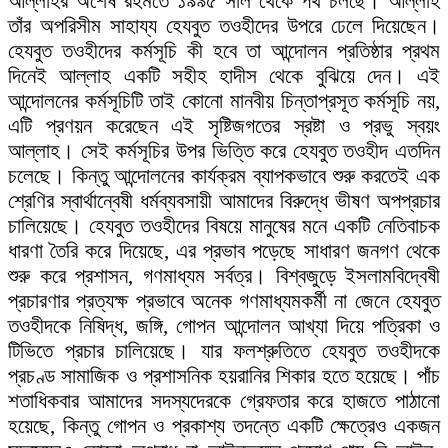
আল্লাহর অশেষ রহমতে ১৯৯৫ সাল থেকে পথ চলছে। আল্লাহ
তাঁর অপরিসীম সাহায্য হেযবুত তওহীদের উপরে ঢেলে দিয়েছেন।
হেযবুত তওহীদের কর্মসূচি কী হবে তা আন্দোলন প্রতিষ্ঠার প্রথম
দিনেই আল্লাহ একটি সহীহ হাদীস থেকে বুঝিয়ে দেন। এই
আন্দোলনের কর্মসূচিটি তাই কোনো মানবীয় চিন্তাপ্রসূত কর্মসূচি নয়,
এটি প্রণয়ন করেছেন এই সৃষ্টিজগতের স্রষ্টা ও প্রভু স্বয়ং
আল্লাহ। সেই কর্মসূচির উপর ভিত্তি করে হেযবুত তওহীদ এতদিন
চলেছে। কিন্তু আন্দোলনের কার্যক্রম ব্যাপকভাবে শুরু করতেই এক
শ্রেণির স্বার্থান্বেষী ধর্মব্যবসায়ী আমাদের বিরুদ্ধে ভীষণ অপপ্রচার
চালিয়েছে। হেযবুত তওহীদের বিষয়ে মানুষের মনে একটি নেতিবাচক
ধারণা তৈরি করে দিয়েছে, এর প্রভাব পড়েছে সাধারণ জনগণ থেকে
শুরু করে প্রশাসন, গণমাধ্যম সর্বত্র। বিশ্বজুড়ে ইসলামবিদ্বেষী
প্রচারণার প্রত্যক্ষ প্রভাবে অনেক গণমাধ্যমকর্মী না জেনে হেযবুত
তওহীদকে নিষিদ্ধ, জঙ্গি, গোপন আন্দোলন আখ্যা দিয়ে পত্রিকা ও
টিভিতে প্রচার চালিয়েছে। যার ফলশ্রুতিতে হেযবুত তওহীদকে
প্রচণ্ড সামাজিক ও প্রশাসনিক হয়রানির শিকার হতে হয়েছে। পাঁচ
শতাধিকবার আমাদের সদস্যদেরকে গ্রেফতার করে হাজতে পাঠানো
হয়েছে, কিন্তু গোপন ও প্রকাশ্য তদন্তে একটি ক্ষেত্রেও একজন