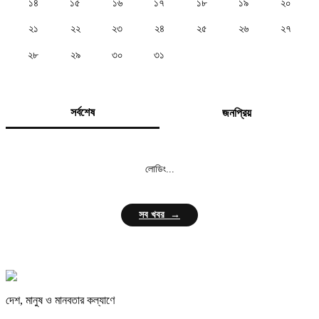
১৪
১৫
১৬
১৭
১৮
১৯
২০
২১
২২
২৩
২৪
২৫
২৬
২৭
২৮
২৯
৩০
৩১
সর্বশেষ
জনপ্রিয়
লোডিং...
সব খবর →
দেশ, মানুষ ও মানবতার কল্যাণে