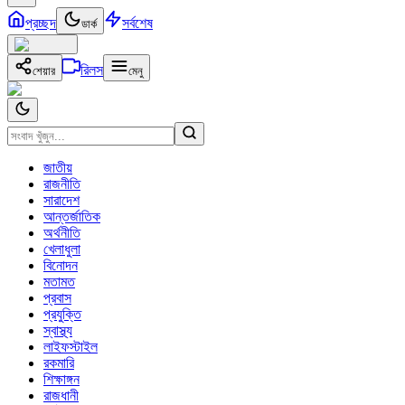
প্রচ্ছদ
সর্বশেষ
ডার্ক
রিলস
শেয়ার
মেনু
জাতীয়
রাজনীতি
সারাদেশ
আন্তর্জাতিক
অর্থনীতি
খেলাধুলা
বিনোদন
মতামত
প্রবাস
প্রযুক্তি
স্বাস্থ্য
লাইফস্টাইল
রকমারি
শিক্ষাঙ্গন
রাজধানী