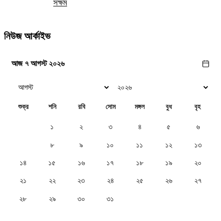
সক্ষম
নিউজ আর্কাইভ
আজ ৭ আগস্ট ২০২৬
শুক্র
শনি
রবি
সোম
মঙ্গল
বুধ
বৃহ
১
২
৩
৪
৫
৬
৭
৮
৯
১০
১১
১২
১৩
১৪
১৫
১৬
১৭
১৮
১৯
২০
২১
২২
২৩
২৪
২৫
২৬
২৭
২৮
২৯
৩০
৩১