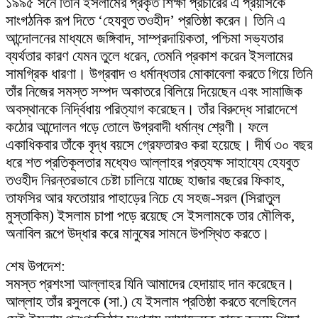
১৯৯৫ সনে তিনি ইসলামের প্রকৃত শিক্ষা প্রচারের এ প্রয়াসকে
সাংগঠনিক রূপ দিতে ‘হেযবুত তওহীদ’ প্রতিষ্ঠা করেন। তিনি এ
আন্দোলনের মাধ্যমে জঙ্গিবাদ, সাম্প্রদায়িকতা, পশ্চিমা সভ্যতার
ব্যর্থতার কারণ যেমন তুলে ধরেন, তেমনি প্রকাশ করেন ইসলামের
সামগ্রিক ধারণা। উগ্রবাদ ও ধর্মান্ধতার মোকাবেলা করতে গিয়ে তিনি
তাঁর নিজের সমস্ত সম্পদ অকাতরে বিলিয়ে দিয়েছেন এবং সামাজিক
অবস্থানকে নির্দ্বিধায় পরিত্যাগ করেছেন। তাঁর বিরুদ্ধে সারাদেশে
কঠোর আন্দোলন গড়ে তোলে উগ্রবাদী ধর্মান্ধ শ্রেণী। ফলে
একাধিকবার তাঁকে বৃদ্ধ বয়সে গ্রেফতারও করা হয়েছে। দীর্ঘ ৩০ বছর
ধরে শত প্রতিকূলতার মধ্যেও আল্লাহর প্রত্যক্ষ সাহায্যে হেযবুত
তওহীদ নিরন্তরভাবে চেষ্টা চালিয়ে যাচ্ছে হাজার বছরের ফিকাহ,
তাফসির আর ফতোয়ার পাহাড়ের নিচে যে সহজ-সরল (সিরাতুল
মুস্তাকিম) ইসলাম চাপা পড়ে রয়েছে সে ইসলামকে তার মৌলিক,
অনাবিল রূপে উদ্ধার করে মানুষের সামনে উপস্থিত করতে।
শেষ উপদেশ:
সমস্ত প্রশংসা আল্লাহর যিনি আমাদের হেদায়াহ দান করেছেন।
আল্লাহ তাঁর রসুলকে (সা.) যে ইসলাম প্রতিষ্ঠা করতে বলেছিলেন