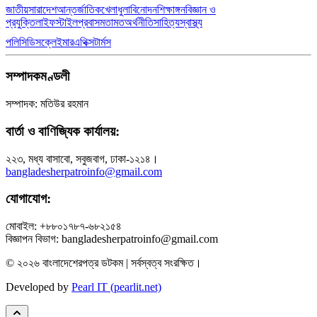
জাতীয়
সারাদেশ
আন্তর্জাতিক
খেলাধুলা
বিনোদন
শিক্ষাঙ্গন
বিজ্ঞান ও
প্রযুক্তি
লাইফস্টাইল
প্রবাস
মতামত
অর্থনীতি
সাহিত্য
স্বাস্থ্য
পলিসি
ডিসক্লেইমার
এথিক্স
টার্মস
সম্পাদকমণ্ডলী
সম্পাদক: মতিউর রহমান
বার্তা ও বাণিজ্যিক কার্যালয়:
২২৩, মধ্য বাসাবো, সবুজবাগ, ঢাকা-১২১৪।
bangladesherpatroinfo@gmail.com
যোগাযোগ:
মোবাইল: +৮৮০১৭৮৭-৬৮২১৫৪
বিজ্ঞাপন বিভাগ: bangladesherpatroinfo@gmail.com
© ২০২৬ বাংলাদেশেরপত্র ডটকম | সর্বস্বত্ব সংরক্ষিত।
Developed by
Pearl IT (pearlit.net)