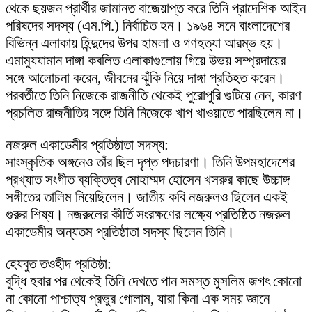
থেকে ছয়জন প্রার্থীর জামানত বাজেয়াপ্ত করে তিনি প্রাদেশিক আইন
পরিষদের সদস্য (এম.পি.) নির্বাচিত হন। ১৯৬৪ সনে বাংলাদেশের
বিভিন্ন এলাকায় হিন্দুদের উপর হামলা ও গণহত্যা আরম্ভ হয়।
এমামুযযামান দাঙ্গা কবলিত এলাকাগুলোয় গিয়ে উভয় সম্প্রদায়ের
সঙ্গে আলোচনা করেন, জীবনের ঝুঁকি নিয়ে দাঙ্গা প্রতিহত করেন।
পরবর্তীতে তিনি নিজেকে রাজনীতি থেকেই পুরোপুরি গুটিয়ে নেন, কারণ
প্রচলিত রাজনীতির সঙ্গে তিনি নিজেকে খাপ খাওয়াতে পারছিলেন না।
নজরুল একাডেমীর প্রতিষ্ঠাতা সদস্য:
সাংস্কৃতিক অঙ্গনেও তাঁর ছিল দৃপ্ত পদচারণা। তিনি উপমহাদেশের
প্রখ্যাত সংগীত ব্যক্তিত্ব মোহাম্মদ হোসেন খসরুর কাছে উচ্চাঙ্গ
সঙ্গীতের তালিম নিয়েছিলেন। জাতীয় কবি নজরুলও ছিলেন একই
গুরুর শিষ্য। নজরুলের কীর্তি সংরক্ষণের লক্ষ্যে প্রতিষ্ঠিত নজরুল
একাডেমীর অন্যতম প্রতিষ্ঠাতা সদস্য ছিলেন তিনি।
হেযবুত তওহীদ প্রতিষ্ঠা:
বুদ্ধি হবার পর থেকেই তিনি দেখতে পান সমস্ত মুসলিম জগৎ কোনো
না কোনো পাশ্চাত্য প্রভুর গোলাম, যারা কিনা এক সময় জ্ঞানে