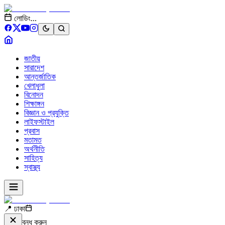
লোডিং...
জাতীয়
সারাদেশ
আন্তর্জাতিক
খেলাধুলা
বিনোদন
শিক্ষাঙ্গন
বিজ্ঞান ও প্রযুক্তি
লাইফস্টাইল
প্রবাস
মতামত
অর্থনীতি
সাহিত্য
স্বাস্থ্য
📍 ঢাকা
বন্ধ করুন