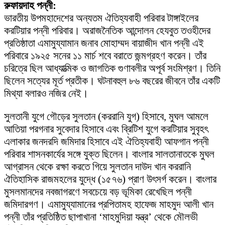
রুফায়দাহ পন্নী:
ভারতীয় উপমহাদেশের অন্যতম ঐতিহ্যবাহী পরিবার টাঙ্গাইলের
করটিয়ার পন্নী পরিবার। অরাজনৈতিক আন্দোলন হেযবুত তওহীদের
প্রতিষ্ঠাতা এমামুয্যামান জনাব মোহাম্মদ বায়াজীদ খান পন্নী এই
পরিবারে ১৯২৫ সনের ১১ মার্চ শবে বরাতে জন্মগ্রহণ করেন। তাঁর
চরিত্রে ছিল আধ্যাত্মিক ও জাগতিক গুণাবলীর অপূর্ব সংমিশ্রণ। তিনি
ছিলেন সত্যের মূর্ত প্রতীক। ঘটনাবহুল ৮৬ বছরের জীবনে তাঁর একটি
মিথ্যা বলারও নজির নেই।
সুলতানী যুগে গৌড়ের সুলতান (কররানি যুগ) হিসাবে, মুঘল আমলে
আতিয়া পরগনার সুবেদার হিসাবে এবং ব্রিটিশ যুগে করটিয়ার সুবৃহৎ
এলাকার জনদরদি জমিদার হিসাবে এই ঐতিহ্যবাহী আফগান পন্নী
পরিবার শাসনকার্যের সঙ্গে যুক্ত ছিলেন। বাংলার সালতানাতকে মুঘল
আগ্রাসন থেকে রক্ষা করতে গিয়ে সুলতান দাউদ খান কররানি
ঐতিহাসিক রাজমহলের যুদ্ধে (১৫৭৬) প্রাণ উৎসর্গ করেন। বাংলার
মুসলমানদের নবজাগরণে সবচেয়ে বড় ভূমিকা রেখেছিল পন্নী
জমিদারগণ। এমামুয্যামানের প্রপিতামহ হাফেজ মাহমুদ আলী খান
পন্নী তাঁর প্রতিষ্ঠিত ছাপাখানা ‘মাহমুদিয়া যন্ত্র’ থেকে মৌলভী