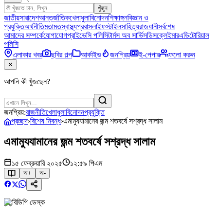
খুঁজুন
জাতীয়
সারাদেশ
আন্তর্জাতিক
খেলাধুলা
বিনোদন
শিক্ষাঙ্গন
বিজ্ঞান ও
প্রযুক্তি
অর্থনীতি
মতামত
স্বাস্থ্য
প্রবাস
লাইফস্টাইল
সাহিত্য
রাজধানী
সর্বশেষ
আমাদের সম্পর্কে
যোগাযোগ
প্রাইভেসি পলিসি
টার্মস অব সার্ভিস
ডিসক্লেইমার
এডিটোরিয়াল
পলিসি
এলাকার খবর
ছবির গল্প
আর্কাইভ
জনপ্রিয়
ই-পেপার
ফলো করুন
✕
আপনি কী খুঁজছেন?
জনপ্রিয়:
রাজনীতি
খেলাধুলা
বিনোদন
প্রযুক্তি
প্রচ্ছদ
›
বিশেষ নিবন্ধ
›
এমামুযযামানের জন্ম শতবর্ষে সশ্রদ্ধ সালাম
এমামুযযামানের জন্ম শতবর্ষে সশ্রদ্ধ সালাম
১৫ ফেব্রুয়ারি ২০২৫
১২:৫৯ পিএম
অ+
অ-
বিডিপি ডেস্ক