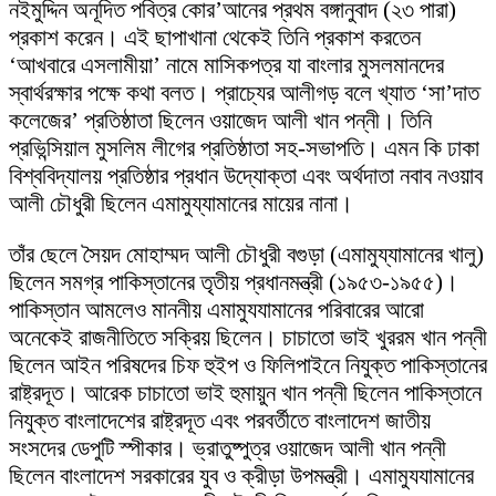
নইমুদ্দিন অনূদিত পবিত্র কোর’আনের প্রথম বঙ্গানুবাদ (২৩ পারা)
প্রকাশ করেন। এই ছাপাখানা থেকেই তিনি প্রকাশ করতেন
‘আখবারে এসলামীয়া’ নামে মাসিকপত্র যা বাংলার মুসলমানদের
স্বার্থরক্ষার পক্ষে কথা বলত। প্রাচ্যের আলীগড় বলে খ্যাত ‘সা’দাত
কলেজের’ প্রতিষ্ঠাতা ছিলেন ওয়াজেদ আলী খান পন্নী। তিনি
প্রভিন্সিয়াল মুসলিম লীগের প্রতিষ্ঠাতা সহ-সভাপতি। এমন কি ঢাকা
বিশ্ববিদ্যালয় প্রতিষ্ঠার প্রধান উদ্যোক্তা এবং অর্থদাতা নবাব নওয়াব
আলী চৌধুরী ছিলেন এমামুয্যামানের মায়ের নানা।
তাঁর ছেলে সৈয়দ মোহাম্মদ আলী চৌধুরী বগুড়া (এমামুয্যামানের খালু)
ছিলেন সমগ্র পাকিস্তানের তৃতীয় প্রধানমন্ত্রী (১৯৫৩-১৯৫৫)।
পাকিস্তান আমলেও মাননীয় এমামুযযামানের পরিবারের আরো
অনেকেই রাজনীতিতে সক্রিয় ছিলেন। চাচাতো ভাই খুররম খান পন্নী
ছিলেন আইন পরিষদের চিফ হুইপ ও ফিলিপাইনে নিযুক্ত পাকিস্তানের
রাষ্ট্রদূত। আরেক চাচাতো ভাই হুমায়ুন খান পন্নী ছিলেন পাকিস্তানে
নিযুক্ত বাংলাদেশের রাষ্ট্রদূত এবং পরবর্তীতে বাংলাদেশ জাতীয়
সংসদের ডেপুটি স্পীকার। ভ্রাতুষ্পুত্র ওয়াজেদ আলী খান পন্নী
ছিলেন বাংলাদেশ সরকারের যুব ও ক্রীড়া উপমন্ত্রী। এমামুযযামানের