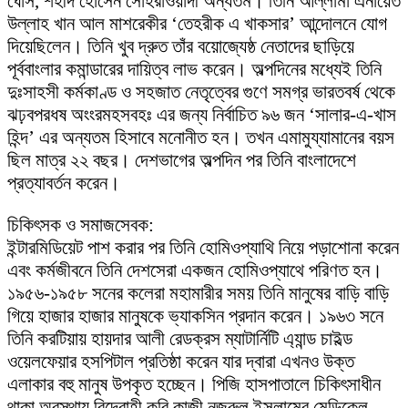
ঘোস, শহীদ হোসেন সোহরাওয়ার্দী অন্যতম। তিনি আল্লামা এনায়েত
উল্লাহ খান আল মাশরেকীর ‘তেহরীক এ খাকসার’ আন্দোলনে যোগ
দিয়েছিলেন। তিনি খুব দ্রুত তাঁর বয়োজ্যেষ্ঠ নেতাদের ছাড়িয়ে
পূর্ববাংলার কমান্ডারের দায়িত্ব লাভ করেন। অল্পদিনের মধ্যেই তিনি
দুঃসাহসী কর্মকাণ্ড ও সহজাত নেতৃত্বের গুণে সমগ্র ভারতবর্ষ থেকে
ঝঢ়বপরধষ অংংরমহসবহঃ এর জন্য নির্বাচিত ৯৬ জন ‘সালার-এ-খাস
হিন্দ’ এর অন্যতম হিসাবে মনোনীত হন। তখন এমামুয্যামানের বয়স
ছিল মাত্র ২২ বছর। দেশভাগের অল্পদিন পর তিনি বাংলাদেশে
প্রত্যাবর্তন করেন।
চিকিৎসক ও সমাজসেবক:
ইন্টারমিডিয়েট পাশ করার পর তিনি হোমিওপ্যাথি নিয়ে পড়াশোনা করেন
এবং কর্মজীবনে তিনি দেশসেরা একজন হোমিওপ্যাথে পরিণত হন।
১৯৫৬-১৯৫৮ সনের কলেরা মহামারীর সময় তিনি মানুষের বাড়ি বাড়ি
গিয়ে হাজার হাজার মানুষকে ভ্যাকসিন প্রদান করেন। ১৯৬৩ সনে
তিনি করটিয়ায় হায়দার আলী রেডক্রস ম্যাটার্নিটি এ্যান্ড চাইল্ড
ওয়েলফেয়ার হসপিটাল প্রতিষ্ঠা করেন যার দ্বারা এখনও উক্ত
এলাকার বহু মানুষ উপকৃত হচ্ছেন। পিজি হাসপাতালে চিকিৎসাধীন
থাকা অবস্থায় বিদ্রোহী কবি কাজী নজরুল ইসলামের মেডিকেল