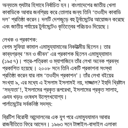
অন্যতম শ্যুটার হিসাবে নির্বাচিত হন। বাংলাদেশের জাতীয় খেলা
কাবাডিকে আবার জনপ্রিয় করে তোলার জন্য তিনি ‘তওহীদ কাবাডি
দল’ প্রতিষ্ঠা করেন। দলটি দেশজুড়ে বহু টুর্নামেন্টের আয়োজন করেছে
এবং জাতীয় পর্যায়ের টুর্নামেন্টেও কৃতিত্বের পরিচয়ও দিয়েছে।
লেখক ও প্রকাশক:
বেগম সুফিয়া কামাল এমামুয্যামানের নিকটাত্মীয় ছিলেন। তার
কাব্যগ্রন্থ ‘মন ও জীবন’ এর প্রকাশক ছিলেন এমামুয্যামান
(১৯৫৭)। পত্র-পত্রিকা ও ম্যাগাজিনে তাঁর লেখা অনেক প্রবন্ধ
প্রকাশিত হয়েছে। ২০০৮ সনে তিনি একটি প্রকাশনা সংস্থা
প্রতিষ্ঠা করেন যার নাম ‘তওহীদ প্রকাশন’। তাঁর লেখা বইয়ের
সংখ্যা ৯, এর মধ্যে এ ইসলাম ইসলামই নয়, দাজ্জাল? ইহুদি খ্রিষ্টান
‘সভ্যতা’!, ইসলামের প্রকৃত রূপরেখা, ইসলামের প্রকৃত সালাহ,
ঞযব খড়ংঃ ওংষধস উল্লেখযোগ্য।
পার্লামেন্টের সর্বকনিষ্ঠ সদস্য:
ব্রিটিশ বিরোধী আন্দোলনের এক যুগ পরে এমামুযযামান আবার
রাজনীতিতে ফিরে আসেন। ১৯৬৩ সনে টাঙ্গাইল-বাসাইল এলাকা