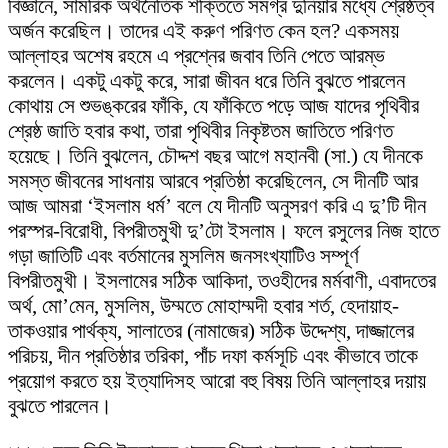
বিজ্ঞানে, সামরিক অর্থনৈতিক শক্তিতে সমগ্র দুনিয়ার মধ্যে শ্রেষ্ঠত্ব
অর্জন করেছিল। তাদের এই করুণ পরিণত কেন হল? একসময়
আল্লাহর অশেষ রহমে এ প্রশ্নের জবাব তিনি পেতে আরম্ভ
করলেন। একটু একটু করে, সারা জীবন ধরে তিনি বুঝতে পারলেন
কোথায় সে শুভঙ্করের ফাঁকি, যে ফাঁকিতে পড়ে আজ যাদের পৃথিবীর
শ্রেষ্ঠ জাতি হবার কথা, তারা পৃথিবীর নিকৃষ্টতম জাতিতে পরিণত
হয়েছে। তিনি বুঝলেন, চৌদ্দশ বছর আগে মহানবী (সা.) যে দীনকে
সমস্ত জীবনের সাধনায় আরবে প্রতিষ্ঠা করেছিলেন, সে দীনটি আর
আজ আমরা ‘ইসলাম ধর্ম’ বলে যে দীনটি অনুসরণ করি এ দু’টি দীন
পরস্পর-বিরোধী, বিপরীতমুখী দু’টো ইসলাম। ফলে রসুলের নিজ হাতে
গড়া জাতিটি এবং বর্তমানের মুসলিম জনসংখ্যাটিও সম্পূর্ণ
বিপরীতমুখী। ইসলামের সঠিক আকিদা, তওহীদের মর্মবাণী, এবাদতের
অর্থ, মো’মেন, মুসলিম, উম্মতে মোহাম্মদী হবার শর্ত, হেদায়াহ-
তাকওয়ার পার্থক্য, সালাতের (নামাজের) সঠিক উদ্দেশ্য, দাজ্জালের
পরিচয়, দীন প্রতিষ্ঠার তরিকা, পাঁচ দফা কর্মসূচি এবং কীভাবে তাকে
প্রয়োগ করতে হয় ইত্যাদিসহ আরো বহু বিষয় তিনি আল্লাহর দয়ায়
বুঝতে পারলেন।