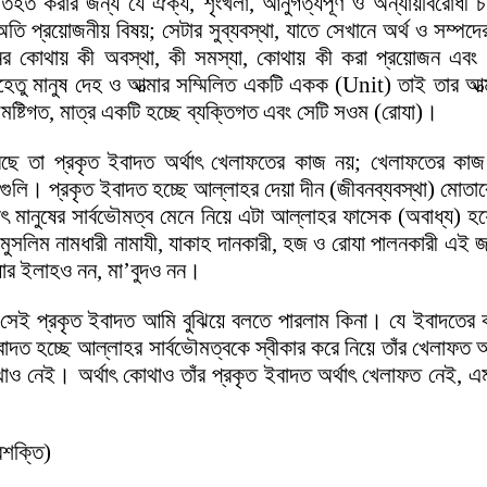
রার জন্য যে ঐক্য, শৃংখলা, আনুগত্যপূর্ণ ও অন্যায়বিরোধী চরিত্র
 অতি প্রয়োজনীয় বিষয়; সেটার সুব্যবস্থা, যাতে সেখানে অর্থ ও সম্প
দীনের কোথায় কী অবস্থা, কী সমস্যা, কোথায় কী করা প্রয়োজন এবং
তু মানুষ দেহ ও আত্মার সম্মিলিত একটি একক (Unit) তাই তার আত্মা
 সমষ্টিগত, মাত্র একটি হচ্ছে ব্যক্তিগত এবং সেটি সওম (রোযা)।
 তা প্রকৃত ইবাদত অর্থাৎ খেলাফতের কাজ নয়; খেলাফতের কাজ অর্
েগুলি। প্রকৃত ইবাদত হচ্ছে আল্লাহর দেয়া দীন (জীবনব্যবস্থা) মো
্থাৎ মানুষের সার্বভৌমত্ব মেনে নিয়ে এটা আল্লাহর ফাসেক (অবাধ্য) হয়
লিম নামধারী নামাযী, যাকাহ দানকারী, হজ ও রোযা পালনকারী এই জন
যার ইলাহও নন, মা’বুদও নন।
েন সেই প্রকৃত ইবাদত আমি বুঝিয়ে বলতে পারলাম কিনা। যে ইবাদতের
বাদত হচ্ছে আল্লাহর সার্বভৌমত্বকে স্বীকার করে নিয়ে তাঁর খেলাফত অর্থ
 কোথাও নেই। অর্থাৎ কোথাও তাঁর প্রকৃত ইবাদত অর্থাৎ খেলাফত নেই
রশক্তি)