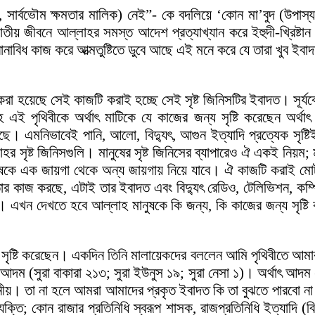
র্বভৌম ক্ষমতার মালিক) নেই”- কে বদলিয়ে ‘কোন মা’বুদ (উপাস্য) 
য় জীবনে আল্লাহর সমস্ত আদেশ প্রত্যাখ্যান করে ইহুদী-খ্রিষ্টান 
ানাবিধ কাজ করে আত্মতুষ্টিতে ডুবে আছে এই মনে করে যে তারা খুব ইবা
টি করা হয়েছে সেই কাজটি করাই হচ্ছে সেই সৃষ্ট জিনিসটির ইবাদত। সূর
 এই পৃথিবীকে অর্থাৎ মাটিকে যে কাজের জন্য সৃষ্টি করেছেন অর্থ
েছে। এমনিভাবেই পানি, আলো, বিদ্যুৎ, আগুন ইত্যাদি প্রত্যেক সৃষ্টি
হর সৃষ্ট জিনিসগুলি। মানুষের সৃষ্ট জিনিসের ব্যাপারেও ঐ একই নিয়ম
টি মানুষকে এক জায়গা থেকে অন্য জায়গায় নিয়ে যাবে। ঐ কাজটি করাই
তার কাজ করছে, এটাই তার ইবাদত এবং বিদ্যুৎ রেডিও, টেলিভিশন, কম্পিউ
চ্ছে। এখন দেখতে হবে আল্লাহ মানুষকে কি জন্য, কি কাজের জন্য সৃষ
া) সৃষ্টি করেছেন। একদিন তিনি মালায়েকদের বললেন আমি পৃথিবীতে আমা
-আদম (সুরা বাকারা ২১৩; সুরা ইউনুস ১৯; সুরা নেসা ১)। অর্থাৎ আ
জনীয়। তা না হলে আমরা আমাদের প্রকৃত ইবাদত কি তা বুঝতে পারবো না। 
 ব্যক্তি; কোন রাজার প্রতিনিধি স্বরূপ শাসক, রাজপ্রতিনিধি ইত্যাদ