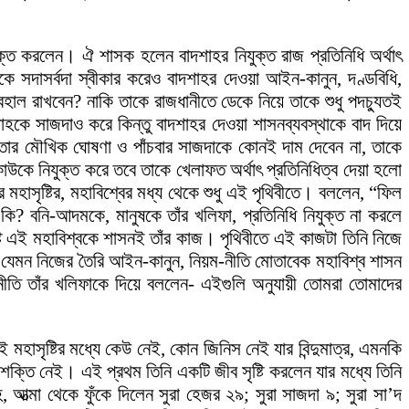
ত করলেন। ঐ শাসক হলেন বাদশাহর নিযুক্ত রাজ প্রতিনিধি অর্থাৎ
কে সদাসর্বদা স্বীকার করেও বাদশাহর দেওয়া আইন-কানুন, দণ্ডবিধি,
 বহাল রাখবেন? নাকি তাকে রাজধানীতে ডেকে নিয়ে তাকে শুধু পদচ্যুতই
শাহকে সাজদাও করে কিন্তু বাদশাহর দেওয়া শাসনব্যবস্থাকে বাদ দিয়ে
হ তার মৌখিক ঘোষণা ও পাঁচবার সাজদাকে কোনই দাম দেবেন না, তাকে
াউকে নিযুক্ত করে তবে তাকে খেলাফত অর্থাৎ প্রতিনিধিত্ব দেয়া হলো
াসৃষ্টির, মহাবিশ্বের মধ্য থেকে শুধু এই পৃথিবীতে। বললেন, “ফিল
কি? বনি-আদমকে, মানুষকে তাঁর খলিফা, প্রতিনিধি নিযুক্ত না করলে
এই মহাবিশ্বকে শাসনই তাঁর কাজ। পৃথিবীতে এই কাজটা তিনি নিজে
াহ যেমন নিজের তৈরি আইন-কানুন, নিয়ম-নীতি মোতাবেক মহাবিশ্ব শাসন
ীতি তাঁর খলিফাকে দিয়ে বললেন- এইগুলি অনুযায়ী তোমরা তোমাদের
 মহাসৃষ্টির মধ্যে কেউ নেই, কোন জিনিস নেই যার বিন্দুমাত্র, এমনকি
 শক্তি নেই। এই প্রথম তিনি একটি জীব সৃষ্টি করলেন যার মধ্যে তিনি
 আত্মা থেকে ফুঁকে দিলেন সুরা হেজর ২৯; সুরা সাজদা ৯; সুরা সা’দ