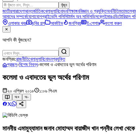
খুঁজুন
জাতীয়
সারাদেশ
আন্তর্জাতিক
খেলাধুলা
বিনোদন
শিক্ষাঙ্গন
বিজ্ঞান ও প্রযুক্তি
অর্থনীতি
মতামত
স্বাস
আমাদের সম্পর্কে
যোগাযোগ
প্রাইভেসি পলিসি
টার্মস অব সার্ভিস
ডিসক্লেইমার
এডিটোরিয়াল পল
এলাকার খবর
ছবির গল্প
আর্কাইভ
জনপ্রিয়
ই-পেপার
ফলো করুন
✕
আপনি কী খুঁজছেন?
জনপ্রিয়:
রাজনীতি
খেলাধুলা
বিনোদন
প্রযুক্তি
প্রচ্ছদ
›
বিশেষ নিবন্ধ
›
কলেমা ও এবাদতের ভুল অর্থের পরিণাম
কলেমা ও এবাদতের ভুল অর্থের পরিণাম
২০ এপ্রিল ২০১৮
১:০৬ পিএম
অ+
অ-
বিডিপি ডেস্ক
মাননীয় এমামুয্যামান জনাব মোহাম্মদ বায়াজীদ খান পন্নীর লেখা থেকে