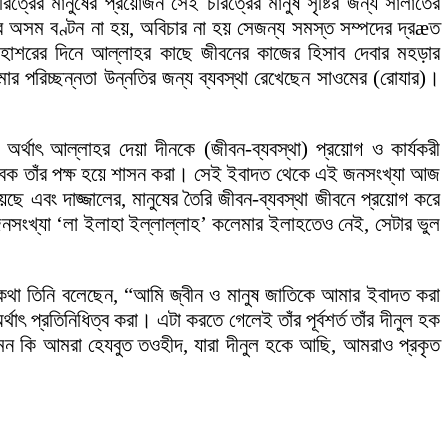
ের মানুষের প্রয়োজন সেই চরিত্রের মানুষ সৃষ্টির জন্য সালাতের
দের অসম বণ্টন না হয়, অবিচার না হয় সেজন্য সমস্ত সম্পদের দ্রæত
 হাশরের দিনে আল্লাহর কাছে জীবনের কাজের হিসাব দেবার মহড়ার
র পরিচ্ছন্নতা উন্নতির জন্য ব্যবস্থা রেখেছেন সাওমের (রোযার)।
থাৎ আল্লাহর দেয়া দীনকে (জীবন-ব্যবস্থা) প্রয়োগ ও কার্যকরী
তাবেক তাঁর পক্ষ হয়ে শাসন করা। সেই ইবাদত থেকে এই জনসংখ্যা আজ
েছে এবং দাজ্জালের, মানুষের তৈরি জীবন-ব্যবস্থা জীবনে প্রয়োগ করে
সংখ্যা ‘লা ইলাহা ইল্লাল্লাহ’ কলেমার ইলাহতেও নেই, সেটার ভুল
 কথা তিনি বলেছেন, “আমি জ্বীন ও মানুষ জাতিকে আমার ইবাদত করা
াৎ প্রতিনিধিত্ব করা। এটা করতে গেলেই তাঁর পূর্বশর্ত তাঁর দীনুল হক
, এমন কি আমরা হেযবুত তওহীদ, যারা দীনুল হকে আছি, আমরাও প্রকৃত