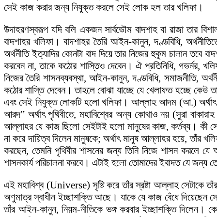
সেই কাজ করার জন্য নিযুক্ত করলে সেই লোক হল তার খলিফা।
উদাহরণস্বরূপ যদি বলি একজন সার্বভৌম বাদশাহ বা রাজা তার বি
বাদশাহর খলিফা। বাদশাহর তৈরি আইন-কানুন, দণ্ডবিধি, অর্থনীতিতে
অর্থনীতি ইত্যাদির কোনটা বাদ দিয়ে তার নিজের হুকুম চালান তবে বা
করবেন না, তাকে কঠোর শাস্তিও দেবেন। ঐ প্রতিনিধি, গভর্নর, খলিফ
নিজের তৈরি শাসনব্যবস্থা, আইন-কানুন, দণ্ডবিধি, সমাজনীতি, অর
কঠোর শাস্তি দেবেন। তাহলে বোঝা যাচ্ছে যে খেলাফত হচ্ছে কেউ তার
এবং সেই নিযুক্ত লোকটি হলো খলিফা। আল্লাহ আদম (আ.) অর্থাৎ বনি
আরদ” অর্থাৎ পৃথিবীতে, মহাবিশ্বের অন্য কোথাও নয় (সুরা বাকারা
আল্লাহর যে কাজ ছিলো সেইটাই হলো মানুষের কাজ, কর্তব্য। কী 
না করে দায়িত্ব দিলেন মানুষকে; অর্থাৎ মানুষ আল্লাহর হয়ে, তাঁর
করছেন, তেমনি পৃথিবীর শাসনের জন্য তিনি নিজে শাসন করলে যে 
শাসনকার্য পরিচালনা করবে। এটাই হলো তোমাদের ইবাদত যে জন্য তো
এই মহাবিশ্ব (Universe) সৃষ্টি করে তাঁর স্রষ্টা আল্লাহ সেটাকে ত
অণুমাত্র স্বাধীন ইচ্ছাশক্তি আছে। যাকে যে কাজ বেঁধে দিয়েছেন সে
তাঁর আইন-কানুন, নিয়ম-নীতিকে ভঙ্গ করবার ইচ্ছাশক্তি দিলেন। কেম