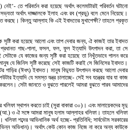
নেই’- তে পরিবর্তন করা হয়েছে অর্থাৎ কলেমাটারই পরিবর্তন ঘটানো
সভ্যতা অর্থাৎ দাজ্জালকে ইলাহ এবং রব (প্রভু) বলে মেনে নিয়েছে।
দত করছে। কিন্তু আল্লাহ কি এই ইবাদতের মুখাপেক্ষী? তাহলে প্রকৃত
্যকে সৃষ্টি করা হয়েছে আলো এবং তাপ দেবার জন্য, ঐ কাজই তার ইবাদত
াৎ প্রধানত গাছ-পালা, ফসল, ফল, ফুল ইত্যাদি উৎপাদন করা, তা সে
ই সেটাকে যে কাজের জন্য সৃষ্টি করা হয়েছে তা নিখুঁতভাবে পালন করে
; মানুষ যে জিনিস সৃষ্টি করেছে সেই কাজটি করাই সে জিনিসের ইবাদত।
 মোটর গাড়ির (ঈধৎ) ইবাদত। মানুষ বিদ্যুত উৎপাদন করছে আলো দেবার
টার ইত্যাদি যে সমস্ত যন্ত্র চালাচ্ছে- সেই সব যন্ত্রের যার যা কাজ
্টি করলেন। সেটা জানতে ও বুঝতে পারলেই আমরা বুঝতে পারব আমাদের
র খলিফা স্থাপন করতে চাই (সুরা বাকারা ৩০)। এবং মালায়েকদের মৃদু
দম (আ.) ও ঐ সঙ্গে আমরা মানুষ হলাম আল্লাহর খলিফা। তাহলে খলিফা
খলিফা শব্দের আভিধানিক অর্থ হচ্ছে- প্রতিনিধি; সার্বভৌম সরকারের
ি (বিভিন্ন অভিধান)। অর্থাৎ কেউ কোন কাজ নিজে না করে অন্য কাউকে