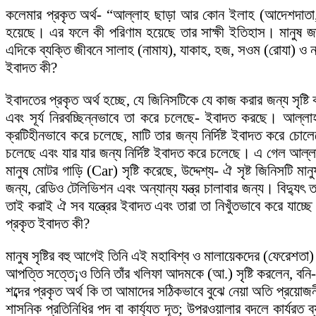
কলেমার প্রকৃত অর্থ- “আল্লাহ ছাড়া আর কোন ইলাহ (আদেশদাতা, সা
হয়েছে। এর ফলে কী পরিণাম হয়েছে তার সাক্ষী ইতিহাস। মানুষ জাতী
এদিকে ব্যক্তি জীবনে সালাহ (নামায), যাকাহ, হজ, সওম (রোযা) ও ন
ইবাদত কী?
ইবাদতের প্রকৃত অর্থ হচ্ছে, যে জিনিসটিকে যে কাজ করার জন্য সৃষ্
এবং সূর্য নিরবচ্ছিন্নভাবে তা করে চলেছে- ইবাদত করছে। আল্লাহ
ক্রটিহীনভাবে করে চলেছে, মাটি তার জন্য নির্দিষ্ট ইবাদত করে চোল
চলেছে এবং যার যার জন্য নির্দিষ্ট ইবাদত করে চলেছে। এ গেল আল্লা
মানুষ মোটর গাড়ি (Car) সৃষ্টি করেছে, উদ্দেশ্য- ঐ সৃষ্ট জিনিস
জন্য, রেডিও টেলিভিশন এবং অন্যান্য যন্ত্র চালাবার জন্য। বিদ্যুৎ 
তাই করাই ঐ সব যন্ত্রের ইবাদত এবং তারা তা নিখুঁতভাবে করে যা
প্রকৃত ইবাদত কী?
মানুষ সৃষ্টির বহু আগেই তিনি এই মহাবিশ্ব ও মালায়েকদের (ফেরেশত
আপত্তি সত্তে¡ও তিনি তাঁর খলিফা আদমকে (আ.) সৃষ্টি করলেন, বনি
শব্দের প্রকৃত অর্থ কি তা আমাদের সঠিকভাবে বুঝে নেয়া অতি প্রয়ো
শাসনিক প্রতিনিধির পদ বা কার্য্যত দূত; উপরওয়ালার বদলে কার্যরত