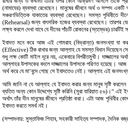
রাখার জন্য ও কখনও এটার ওপর কোন আক্রমণ আসলে তাকে প্রতিহত ক
(নামাযের) ব্যবস্থা রেখেছেন। মানুষের জীবনে অর্থ ও সম্পদ একটি
সঞ্চরণভিত্তিক যাকাতের ব্যবস্থা রেখেছেন। সমস্ত পৃথিবীতে 
(Rehearsal) জন্য বাৎসরিক হজের ব্যবস্থা রেখেছেন। তারপর যেহে
লক্ষ্য করলে দেখা যাবে যে দীনের পাঁচটি রোকনের (স্তম্ভের) চারটিই
ইবাদত মনে করে আজ এই গোমরাহ (বিভ্রান্ত) জনসংখ্যা যা করছে
(Effective) ঠিক রাখার জন্য আল্লাহ যে সমস্ত বিধান দিয়েছেন স
শুধু লক্ষ কোটি মাইল দূরে নয়, একেবারে বিপরীতমুখী। দাজ্জালের অর
আল্লাহর উপাসকের বদলে দাজ্জালের উপাসকে পরিণত হয়েছে। আজ মুস
অর্থ করে যে মা’বুদে গেছে সে ইবাদতেও নেই। আল্লাহ এই জনসংখ্
আমি জানি না যে আল্লাহ যে ইবাদত করার জন্য মানুষ সৃষ্টি করল
ব্যতিত অন্য কোন উদ্দেশ্যে সৃষ্টি করিনি (সুরা যারিয়াত ৫৬)।” এই ই
অর্থাৎ তাঁর দীন মানুষের জীবনে প্রতিষ্ঠা করা। এটা আজ পৃথিবীর
ইবাদত করতে সমর্থ নই।
(সম্পাদনায়: মুস্তাফিজ শিহাব, সহকারী সাহিত্য সম্পাদক, দৈনিক বজ্