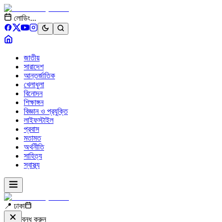
লোডিং...
জাতীয়
সারাদেশ
আন্তর্জাতিক
খেলাধুলা
বিনোদন
শিক্ষাঙ্গন
বিজ্ঞান ও প্রযুক্তি
লাইফস্টাইল
প্রবাস
মতামত
অর্থনীতি
সাহিত্য
স্বাস্থ্য
📍 ঢাকা
বন্ধ করুন