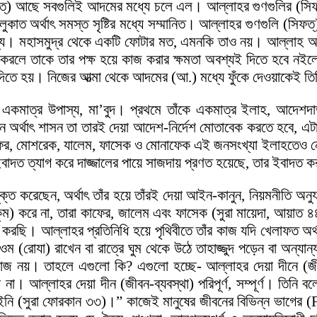
িফত্) আছে সবগুলিই আদমের মধ্যে চলে এল। আল্লাহর গুণগুলির (সিফ
লুকাত অর্থাৎ সমস্ত সৃষ্টির মধ্যে সম্মানিত। আল্লাহর গুণগুলি (সি
ি সামান্য। মহাসমুদ্র থেকে একটি ফোটার মত, এমনকি তাও নয়। আল্লাহ
 করলে তাকে তার পক্ষ হয়ে কাজ করার ক্ষমতা অবশ্যই দিতে হবে নইল
িতে হয়। নিজের আত্মা থেকে আদমের (আ.) মধ্যে ফুঁকে দেওয়াকেই
কমাত্র উপাস্য, মা’বুদ। প্রথমে তাঁকে একমাত্র ইলাহ, আদেশদাতা
ন অর্থাৎ শাসন তা তারই দেয়া আদেশ-নির্দেশ মোতাবেক করতে হবে, এট
ের, মোশরেক, যালেম, ফাসেক ও মোনাফেক এই জনসংখ্যা ইলাহতেও নেই, ম
র ইবাদত ত্যাগ করে দাজ্জালের পায়ে সাজদায় প্রণত হয়েছে, তার ইবা
ুক্ত করেছেন, অর্থাৎ তাঁর হয়ে তাঁরই দেয়া আইন-কানুন, নিয়মনীতি 
ুকুম) করে না, তারা কাফের, জালেম এবং ফাসেক (সুরা মায়েদা, আয়াত 
ছি। আল্লাহর প্রতিনিধি হয়ে পৃথিবীতে তাঁর কাজ যদি খেলাফত অর্থ
ম (রোযা) রাখেন বা রাত্রে ঘুম থেকে উঠে তাহাজ্জুদ পড়েন বা অন্যা
 নয়। তাহলে এগুলো কি? এগুলো হচ্ছে- আল্লাহর দেয়া দীনে (জীবন-ব
য় না। আল্লাহর দেয়া দীন (জীবন-ব্যবস্থা) পরিপূর্ণ, সম্পূর্ণ। তিনি বল
নি (সুরা ফোরকান ৩৩)।” কাজেই মানুষের জীবনের বিভিন্ন ভাগের (Fa