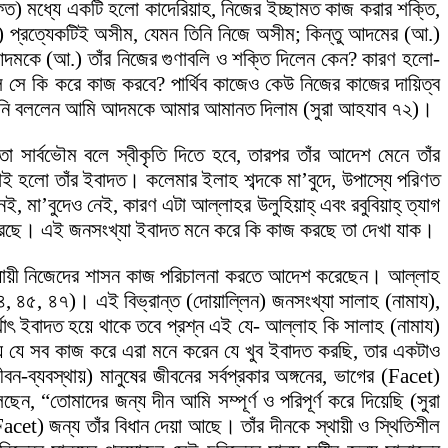
ত) মধ্যে একটি হলো কাদেরিয়াহ, নিজের ইচ্ছামত কাজ করার শক্তি,
ফত্) প্রত্যেকটিই অসীম, যেমন তিনি নিজে অসীম; কিন্তু আদমের (আ.)
 আদমকে (আ.) তাঁর নিজের গুণাবলি ও শক্তি দিলেন কেন? কারণ হলো-
ে সে কি করে কাজ করবে? পার্থিব কাজেও কেউ নিজের কাজের দায়িত্ব
 তিনি বললেন আমি আদমকে আমার আমানত দিলাম (সুরা আহযাব ৭২)।
 সার্বভৌম বলে স্বীকৃতি দিতে হবে, তারপর তাঁর আদেশ মেনে তাঁর
াই হলো তাঁর ইবাদত। কলেমার ইলাহ শব্দকে মা’বুদে, উপাস্যে পরিণত
া’বুদেও নেই, কারণ এটা আল্লাহর উলুহিয়াহ্ এবং রবুবিয়াহ্ ত্যাগ
দত করছে। এই জনসংখ্যা ইবাদত মনে করে কি কাজ করছে তা দেখা যাক।
অনুযায়ী নিজেদের শাসন কাজ পরিচালনা করতে আদেশ করেছেন। আল্লাহ
৪৪, ৪৫, ৪৭)। এই বিভ্রান্ত (দোয়াল্লিন) জনসংখ্যা সালাহ (নামায),
াৎ ইবাদত হয়ে থাকে তবে প্রশ্ন এই যে- আল্লাহ কি সালাহ (নামায)
ন্য যে সব কাজ করে এরা মনে করেন যে খুব ইবাদত করছি, তার একটাও
্যবস্থায়) মানুষের জীবনের সর্বপ্রকার অঙ্গনের, ভাগের (Facet)
েছেন, “তোমাদের জন্য দীন আমি সম্পূর্ণ ও পরিপূর্ণ করে দিয়েছি (সুরা
cet) জন্য তাঁর বিধান দেয়া আছে। তাঁর দীনকে স্থায়ী ও স্থিতিশীল