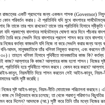
শাল রাজত্বের একটি প্রদেশের জন্য একজন শাসক (Governor) নিযুক্
 কোন পরিবর্তন করার। ঐ প্রতিনিধি যদি মুখে বাদশাহর সার্বভৈৗমত্ব
দশাহ কি তাকে তার পদে রাখবেন? তাকে তার প্রতিনিধি হিসাবে স্বীকৃতি
া যদি প্রকাশ্যে বাদশাহর সার্বভৌমত্ব ঘোষণা করে দিনে পাঁচবার বাদ
্থনীতি তৈরি করে সেগুলি দিয়ে বাদশাহর প্রদেশ শাসন করে তবে বাদশা
 নিজের কর্তব্য কাজগুলি যদি নিজে না করে সেগুলি করার জন্য অন্য ক
-আদম, মানুষজাতিকে তাঁর খলিফা নিযুক্ত করলেন, এবং করলেন তাঁর মহ
হ ৩০)। তাহলে খলিফা হিসাবে পৃথিবীতে মানবজাতির কাজ কি? কর্তব্য 
সেই কাজ? আল্লাহর কি কাজ? আল্লাহর কাজ হলো শাসন। নিজের সৃষ্ট 
 খলিফা, প্রতিনিধি হয়ে পৃথিবীতে শাসন করবে। কেমন করে করবে? আল্ল
আইন-কানুন, নিয়মনীতি দিয়ে শাসন করতেন সেই আইন-কানুন, নিয়ম-ন
মাদের আমি সৃষ্টি করেছি।
াঁর নিজের সৃষ্ট আইন-কানুন, নিয়ম-নীতি মোতাবেক পরিচালনা করছেন। এই
 কাজ সে নিখুঁতভাবে করে চলেছে; তা থেকে পরমাণু পরিমাণও বিচ্যুতির
ন করে দিলেন? আদমকে (আ.) সৃষ্টি করে তিনি তাঁর মধ্যে নিজের রূহ,