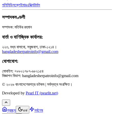
পলিসি
ডিসক্লেইমার
এথিক্স
টার্মস
সম্পাদকমণ্ডলী
সম্পাদক: মতিউর রহমান
বার্তা ও বাণিজ্যিক কার্যালয়:
২২৩, মধ্য বাসাবো, সবুজবাগ, ঢাকা-১২১৪।
bangladesherpatroinfo@gmail.com
যোগাযোগ:
মোবাইল: +৮৮০১৭৮৭-৬৮২১৫৪
বিজ্ঞাপন বিভাগ: bangladesherpatroinfo@gmail.com
© ২০২৬ বাংলাদেশেরপত্র ডটকম | সর্বস্বত্ব সংরক্ষিত।
Developed by
Pearl IT (pearlit.net)
প্রচ্ছদ
সর্বশেষ
ডার্ক