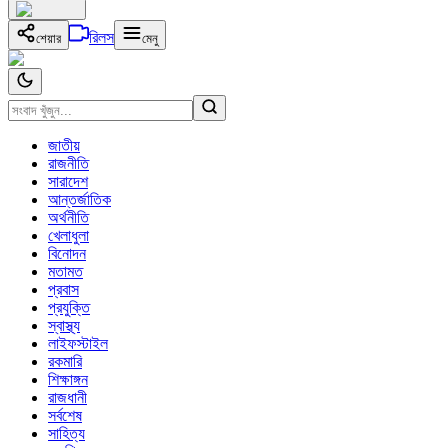
রিলস
শেয়ার
মেনু
জাতীয়
রাজনীতি
সারাদেশ
আন্তর্জাতিক
অর্থনীতি
খেলাধুলা
বিনোদন
মতামত
প্রবাস
প্রযুক্তি
স্বাস্থ্য
লাইফস্টাইল
রকমারি
শিক্ষাঙ্গন
রাজধানী
সর্বশেষ
সাহিত্য