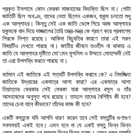
প্রকৃত ইসলামে কোন ফেরকা মাজহাবের বিভক্তি ছিল না। গোটা
জাতিটি ছিল অখণ্ড, যাদের নেতা ছিলেন একজন, হুকুম চলতো শুধু
এক আল্লাহর। কিন্তু সেই এক জাতি ভেঙ্গে গিয়ে আজ আল্লাহর
হুকুমকে বাদ দিয়ে দাজ্জালের তৈরি তন্ত্র-মন্ত্র কে গ্রহণ করে প্রকাশ্যে
শিরকে লিপ্ত রয়েছে। আকিদা বিচ্যুতির কারণে তারা এই সরল
বিষয়টিও দেখতে পারছে না। জাতীয় জীবনে তওহীদ না থাকায় এ
জাতি যে আল্লাহর দৃষ্টিতে মো’মেন মুসলিম ও উম্মতে মোহাম্মদী নেই
তা এরা উপলব্ধি করতে পারছে না।
বর্তমান এই জাতিকে এই সত্যটি উপলব্ধি করাবে কে? এ নিমজ্জিত
জাতিকে উদ্ধারের একমাত্র আশা কারা? এর একমাত্র আশা
তিয়াত্তর ফেরকার সেই ফেরকা যারা আল্লাহর রসুল ও তাঁর
আসহাবদের অনুসৃত পথে রয়েছে। তাহলে তাদের বৈশিষ্ট্য কী হবে?
তাদের চেনা যাবে কীভাবে? তাঁদের কাজ কী হবে?
একটি বস্তুকে যদি আপনি ধারণ করেন তবে সেই বস্তুটির গুণাগুণ
সবসময়ই একই হবে। এমন হবে না যে একই বস্তু ভিন্ন ভিন্ন
লোক ধারণ করায় এর প্রভাব ভিন্ন ভিন্ন হচ্ছে। যেমন ধরুন আপনি