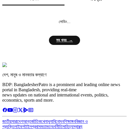
লোডিং...
সব খবর →
দেশ, মানুষ ও মানবতার কল্যাণে
BDP: BangladesherPatro is a prominent and leading online news
portal in Bangladesh, providing real-time
news updates on national and international events, politics,
economics, sports and more.
জাতীয়
সারাদেশ
আন্তর্জাতিক
খেলাধুলা
বিনোদন
শিক্ষাঙ্গন
বিজ্ঞান ও
প্রযুক্তি
লাইফস্টাইল
প্রবাস
মতামত
অর্থনীতি
সাহিত্য
স্বাস্থ্য