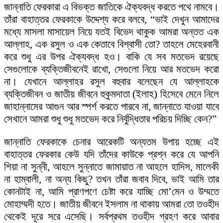
জান্নাতি ফেরকারা এ বিভক্ত জাতিকে ঐক্যবদ্ধ করতে পথে নামবে।
তাঁরা বাহাত্তর ফেরকাকে উদ্দেশ্য করে বলবে, “ভাই দেখুন আমাদের
মধ্যে মাসলা মাসায়েল নিয়ে যতই বিভেদ থাকুক আমরা অন্তত এক
আল্লাহ, এক রসুল ও এক কেতাবে বিশ্বাসী তো? তাহলে মেহেরবানী
করে শুধু এর উপর ঐক্যবদ্ধ হও। বাকি যে সব মতভেদ রয়েছে
সেগুলোকে ব্যক্তিজীবনেই রাখো, সেগুলো নিয়ে আর মতভেদ করো
না। যেখানে আল্লাহর রসুল বহুবার বলেছেন যে আল্লাহকে
ব্যক্তিজীবন ও জাতীয় জীবনে হুকুমদাতা (ইলাহ) হিসেবে মেনে নিলে
জাহান্নামের আগুন আর স্পর্শ করতে পারবে না, জান্নাতে যাওয়া যাবে
সেখানে আমরা শুধু শুধু মতভেদ করে নির্বুদ্ধিতার পরিচয় দিচ্ছি কেন?”
জান্নাতি ফেরকাকে চেনার আরেকটি অন্যতম উপায় হচ্ছে এই
বাহাত্তর ফেরকার কেউ যদি তাঁদের কাউকে প্রশ্ন করে যে আপনি
শিয়া না সুন্নী, আহলে সুন্নাতে জামায়াত না আহলে হাদিস, মালেকী
না হাম্বালী, না অন্য কিছু? তখন তাঁরা জবাব দিবে, ভাই আমি তার
কোনটাই না, আমি প্রাণপণে চেষ্টা করে যাচ্ছি মো’মেন ও উম্মতে
মোহাম্মদী হতে। জাতীয় জীবনে ইসলাম না থাকায় আমরা তো তওহীদ
থেকেই দূরে সরে এসেছি। সর্বপ্রথম তওহীদ গ্রহণ করে আবার