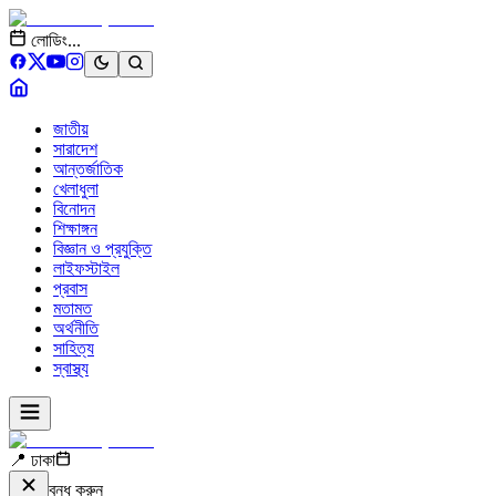
লোডিং...
জাতীয়
সারাদেশ
আন্তর্জাতিক
খেলাধুলা
বিনোদন
শিক্ষাঙ্গন
বিজ্ঞান ও প্রযুক্তি
লাইফস্টাইল
প্রবাস
মতামত
অর্থনীতি
সাহিত্য
স্বাস্থ্য
📍 ঢাকা
বন্ধ করুন