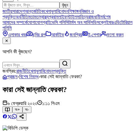
খুঁজুন
জাতীয়
সারাদেশ
আন্তর্জাতিক
খেলাধুলা
বিনোদন
শিক্ষাঙ্গন
বিজ্ঞান ও
প্রযুক্তি
অর্থনীতি
মতামত
স্বাস্থ্য
প্রবাস
লাইফস্টাইল
সাহিত্য
রাজধানী
সর্বশেষ
আমাদের সম্পর্কে
যোগাযোগ
প্রাইভেসি পলিসি
টার্মস অব সার্ভিস
ডিসক্লেইমার
এডিটোরিয়াল
পলিসি
এলাকার খবর
ছবির গল্প
আর্কাইভ
জনপ্রিয়
ই-পেপার
ফলো করুন
✕
আপনি কী খুঁজছেন?
জনপ্রিয়:
রাজনীতি
খেলাধুলা
বিনোদন
প্রযুক্তি
প্রচ্ছদ
›
বিশেষ নিবন্ধ
›
কারা সেই জান্নাতি ফেরকা?
কারা সেই জান্নাতি ফেরকা?
৬ ফেব্রুয়ারি ২০২৩
১:১১ পিএম
অ+
অ-
বিডিপি ডেস্ক