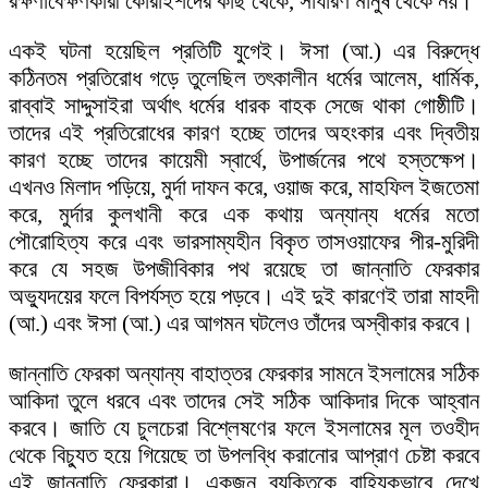
রক্ষণাবেক্ষণকারী কোরাইশদের কাছ থেকে, সাধারণ মানুষ থেকে নয়।
একই ঘটনা হয়েছিল প্রতিটি যুগেই। ঈসা (আ.) এর বিরুদ্ধে
কঠিনতম প্রতিরোধ গড়ে তুলেছিল তৎকালীন ধর্মের আলেম, ধার্মিক,
রাব্বাই সাদ্দুসাইরা অর্থাৎ ধর্মের ধারক বাহক সেজে থাকা গোষ্ঠীটি।
তাদের এই প্রতিরোধের কারণ হচ্ছে তাদের অহংকার এবং দ্বিতীয়
কারণ হচ্ছে তাদের কায়েমী স্বার্থে, উপার্জনের পথে হস্তক্ষেপ।
এখনও মিলাদ পড়িয়ে, মুর্দা দাফন করে, ওয়াজ করে, মাহফিল ইজতেমা
করে, মুর্দার কুলখানী করে এক কথায় অন্যান্য ধর্মের মতো
পৌরোহিত্য করে এবং ভারসাম্যহীন বিকৃত তাসওয়াফের পীর-মুরিদী
করে যে সহজ উপজীবিকার পথ রয়েছে তা জান্নাতি ফেরকার
অভ্যুদয়ের ফলে বিপর্যস্ত হয়ে পড়বে। এই দুই কারণেই তারা মাহদী
(আ.) এবং ঈসা (আ.) এর আগমন ঘটলেও তাঁদের অস্বীকার করবে।
জান্নাতি ফেরকা অন্যান্য বাহাত্তর ফেরকার সামনে ইসলামের সঠিক
আকিদা তুলে ধরবে এবং তাদের সেই সঠিক আকিদার দিকে আহ্বান
করবে। জাতি যে চুলচেরা বিশ্লেষণের ফলে ইসলামের মূল তওহীদ
থেকে বিচ্যুত হয়ে গিয়েছে তা উপলব্ধি করানোর আপ্রাণ চেষ্টা করবে
এই জান্নাতি ফেরকারা। একজন ব্যক্তিকে বাহ্যিকভাবে দেখে