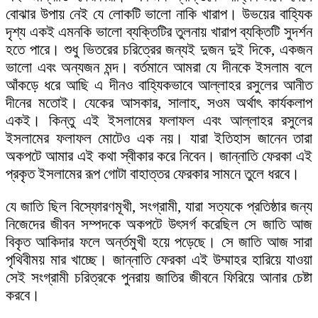
বোঝার উপায় নেই যে লোকটি ভালো নাকি খারাপ। উভয়ের বাহ্যিক
দৃশ্য একই এমনকি ভালো ব্যক্তিটির তুলনায় খারাপ ব্যক্তিটি সুদর্শন
হতে পারে। শুধু ভিতরের চরিত্রের জন্যই দুজন দুই দিকে, একজন
ভালো এবং অন্যজন মন্দ। বর্তমানে আমরা যে দীনকে ইসলাম বলে
আঁকড়ে ধরে আছি এ দীনও বাহ্যিকভাবে আল্লাহর রসুলের আনীত
দীনের মতোই। যেকের আসকার, সালাহ, সওম অর্থাৎ কার্যকলাপ
একই। কিন্তু এই ইসলামের ফলাফল এবং আল্লাহর রসুলের
ইসলামের ফলাফল মোটেও এক নয়। যারা ইতিহাস জানেন তারা
অকপটে আমার এই কথা স্বীকার করে নিবেন। জান্নাতি ফেরকা এই
প্রকৃত ইসলামের রূপ গোটা বাহাত্তর ফেরকার সামনে তুলে ধরবে।
যে জাতি ছিল বিস্ফোরণমূখী, সংগ্রামী, যারা সত্যকে প্রতিষ্ঠার জন্য
নিজেদের জীবন সম্পদকে অকপটে উৎসর্গ করেছিল সে জাতি আজ
বিকৃত আকিদার ফলে অর্ন্তমুখী হয়ে পড়েছে। সে জাতি আজ সারা
পৃথিবীময় মার খাচ্ছে। জান্নাতি ফেরকা এই উম্মাহর হারিয়ে যাওয়া
সেই সংগ্রামী চরিত্রকে পুনরায় জাতির জীবনে ফিরিয়ে আনার চেষ্টা
করবে।