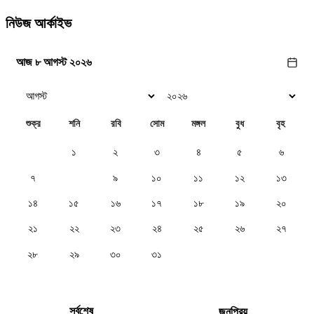
নিউজ আর্কাইভ
আজ ৮ আগস্ট ২০২৬
শুক্র
শনি
রবি
সোম
মঙ্গল
বুধ
বৃহ
১
২
৩
৪
৫
৬
৭
৮
৯
১০
১১
১২
১৩
১৪
১৫
১৬
১৭
১৮
১৯
২০
২১
২২
২৩
২৪
২৫
২৬
২৭
২৮
২৯
৩০
৩১
সর্বশেষ
জনপ্রিয়