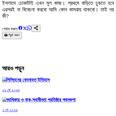
ইসলামে ঢোকাটাই এখন মূল কাজ। প্রথমে বাড়িতে ঢুকতে হবে
এরপরই না বিবেচনা করবো আমি কোন কামরায় থাকবো। তাই নয়
কী?
শেয়ার করুন:
🖨️ প্রিন্ট করুন
আরও পড়ুন
ফিলিস্তিনের বেদনাহত ইতিহাস
২২ মে ২০২৬
মানবাধিকার ও বাক-স্বাধীনতা প্রতিষ্ঠার পথনকশা
২ মে ২০২৬