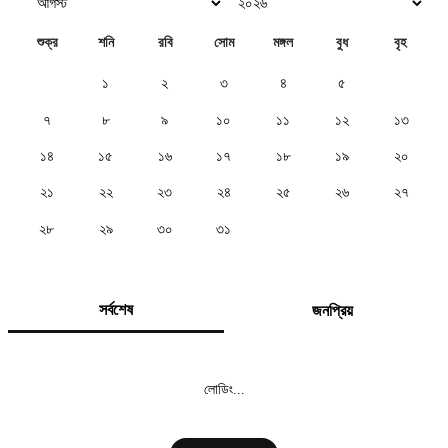
শুক্র
শনি
রবি
সোম
মঙ্গল
বুধ
বৃহ
১
২
৩
৪
৫
৬
৭
৮
৯
১০
১১
১২
১৩
১৪
১৫
১৬
১৭
১৮
১৯
২০
২১
২২
২৩
২৪
২৫
২৬
২৭
২৮
২৯
৩০
৩১
সর্বশেষ
জনপ্রিয়
লোডিং...