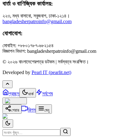
বার্তা ও বাণিজ্যিক কার্যালয়:
২২৩, মধ্য বাসাবো, সবুজবাগ, ঢাকা-১২১৪।
bangladesherpatroinfo@gmail.com
যোগাযোগ:
মোবাইল: +৮৮০১৭৮৭-৬৮২১৫৪
বিজ্ঞাপন বিভাগ: bangladesherpatroinfo@gmail.com
© ২০২৬ বাংলাদেশেরপত্র ডটকম | সর্বস্বত্ব সংরক্ষিত।
Developed by
Pearl IT (pearlit.net)
প্রচ্ছদ
সর্বশেষ
ডার্ক
রিলস
শেয়ার
মেনু