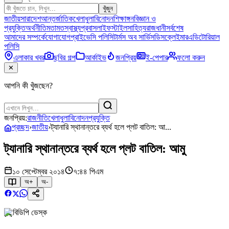
খুঁজুন
জাতীয়
সারাদেশ
আন্তর্জাতিক
খেলাধুলা
বিনোদন
শিক্ষাঙ্গন
বিজ্ঞান ও
প্রযুক্তি
অর্থনীতি
মতামত
স্বাস্থ্য
প্রবাস
লাইফস্টাইল
সাহিত্য
রাজধানী
সর্বশেষ
আমাদের সম্পর্কে
যোগাযোগ
প্রাইভেসি পলিসি
টার্মস অব সার্ভিস
ডিসক্লেইমার
এডিটোরিয়াল
পলিসি
এলাকার খবর
ছবির গল্প
আর্কাইভ
জনপ্রিয়
ই-পেপার
ফলো করুন
✕
আপনি কী খুঁজছেন?
জনপ্রিয়:
রাজনীতি
খেলাধুলা
বিনোদন
প্রযুক্তি
প্রচ্ছদ
›
জাতীয়
›
ট্যানারি স্থানান্তরে ব্যর্থ হলে প্লট বাতিল: আ...
ট্যানারি স্থানান্তরে ব্যর্থ হলে প্লট বাতিল: আমু
১০ সেপ্টেম্বর ২০১৪
৭:৪৪ পিএম
অ+
অ-
বিডিপি ডেস্ক