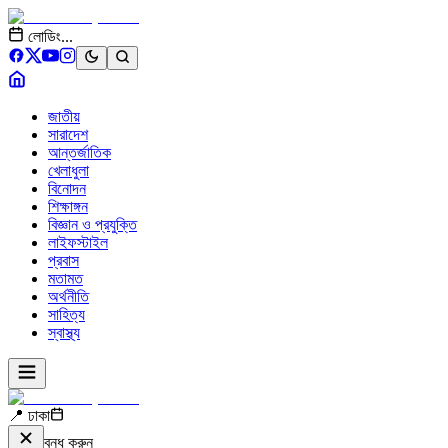
লোডিং...
জাতীয়
সারাদেশ
আন্তর্জাতিক
খেলাধুলা
বিনোদন
শিক্ষাঙ্গন
বিজ্ঞান ও প্রযুক্তি
লাইফস্টাইল
প্রবাস
মতামত
অর্থনীতি
সাহিত্য
স্বাস্থ্য
📍 ঢাকা
বন্ধ করুন