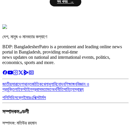
সব খবর →
দেশ, মানুষ ও মানবতার কল্যাণে
BDP: BangladesherPatro is a prominent and leading online news
portal in Bangladesh, providing real-time
news updates on national and international events, politics,
economics, sports and more.
জাতীয়
সারাদেশ
আন্তর্জাতিক
খেলাধুলা
বিনোদন
শিক্ষাঙ্গন
বিজ্ঞান ও
প্রযুক্তি
লাইফস্টাইল
প্রবাস
মতামত
অর্থনীতি
সাহিত্য
স্বাস্থ্য
পলিসি
ডিসক্লেইমার
এথিক্স
টার্মস
সম্পাদকমণ্ডলী
সম্পাদক: মতিউর রহমান