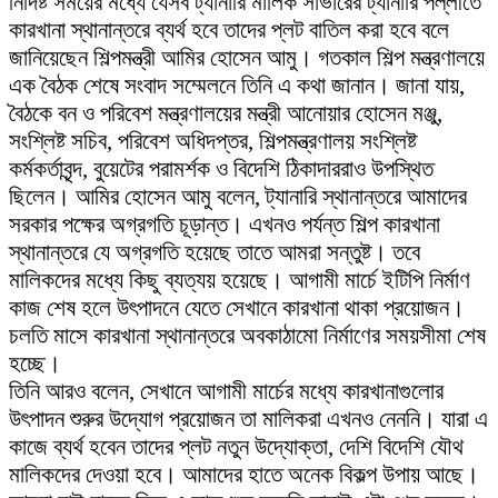
নির্দিষ্ট সময়ের মধ্যে যেসব ট্যানারি মালিক সাভারের ট্যানারি পল্লীতে
কারখানা স্থানান্তরে ব্যর্থ হবে তাদের প্লট বাতিল করা হবে বলে
জানিয়েছেন শিল্পমন্ত্রী আমির হোসেন আমু। গতকাল শিল্প মন্ত্রণালয়ে
এক বৈঠক শেষে সংবাদ সম্মেলনে তিনি এ কথা জানান। জানা যায়,
বৈঠকে বন ও পরিবেশ মন্ত্রণালয়ের মন্ত্রী আনোয়ার হোসেন মঞ্জু,
সংশ্লিষ্ট সচিব, পরিবেশ অধিদপ্তর, শিল্পমন্ত্রণালয় সংশ্লিষ্ট
কর্মকর্তাবৃন্দ, বুয়েটের পরামর্শক ও বিদেশি ঠিকাদাররাও উপস্থিত
ছিলেন। আমির হোসেন আমু বলেন, ট্যানারি স্থানান্তরে আমাদের
সরকার পক্ষের অগ্রগতি চূড়ান্ত। এখনও পর্যন্ত শিল্প কারখানা
স্থানান্তরে যে অগ্রগতি হয়েছে তাতে আমরা সন্তুষ্ট। তবে
মালিকদের মধ্যে কিছু ব্যত্যয় হয়েছে। আগামী মার্চে ইটিপি নির্মাণ
কাজ শেষ হলে উৎপাদনে যেতে সেখানে কারখানা থাকা প্রয়োজন।
চলতি মাসে কারখানা স্থানান্তরে অবকাঠামো নির্মাণের সময়সীমা শেষ
হচ্ছে।
তিনি আরও বলেন, সেখানে আগামী মার্চের মধ্যে কারখানাগুলোর
উৎপাদন শুরুর উদ্যোগ প্রয়োজন তা মালিকরা এখনও নেননি। যারা এ
কাজে ব্যর্থ হবেন তাদের প্লট নতুন উদ্যোক্তা, দেশি বিদেশি যৌথ
মালিকদের দেওয়া হবে। আমাদের হাতে অনেক বিকল্প উপায় আছে।