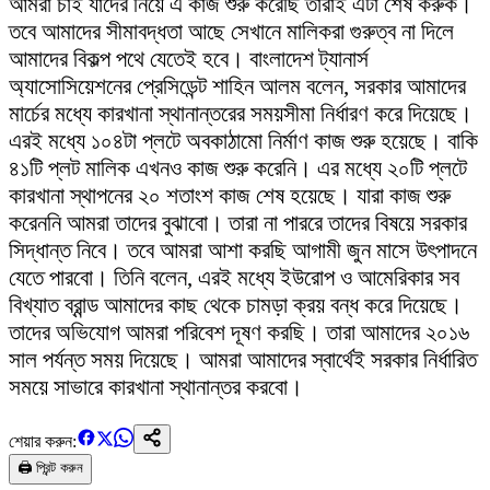
আমরা চাই যাদের নিয়ে এ কাজ শুরু করেছি তারাই এটা শেষ করুক।
তবে আমাদের সীমাবদ্ধতা আছে সেখানে মালিকরা গুরুত্ব না দিলে
আমাদের বিকল্প পথে যেতেই হবে। বাংলাদেশ ট্যানার্স
অ্যাসোসিয়েশনের প্রেসিডেন্ট শাহিন আলম বলেন, সরকার আমাদের
মার্চের মধ্যে কারখানা স্থানান্তরের সময়সীমা নির্ধারণ করে দিয়েছে।
এরই মধ্যে ১০৪টা প্লটে অবকাঠামো নির্মাণ কাজ শুরু হয়েছে। বাকি
৪১টি প্লট মালিক এখনও কাজ শুরু করেনি। এর মধ্যে ২০টি প্লটে
কারখানা স্থাপনের ২০ শতাংশ কাজ শেষ হয়েছে। যারা কাজ শুরু
করেননি আমরা তাদের বুঝাবো। তারা না পাররে তাদের বিষয়ে সরকার
সিদ্ধান্ত নিবে। তবে আমরা আশা করছি আগামী জুন মাসে উৎপাদনে
যেতে পারবো। তিনি বলেন, এরই মধ্যে ইউরোপ ও আমেরিকার সব
বিখ্যাত ব্রান্ড আমাদের কাছ থেকে চামড়া ক্রয় বন্ধ করে দিয়েছে।
তাদের অভিযোগ আমরা পরিবেশ দূষণ করছি। তারা আমাদের ২০১৬
সাল পর্যন্ত সময় দিয়েছে। আমরা আমাদের স্বার্থেই সরকার নির্ধারিত
সময়ে সাভারে কারখানা স্থানান্তর করবো।
শেয়ার করুন:
🖨️ প্রিন্ট করুন