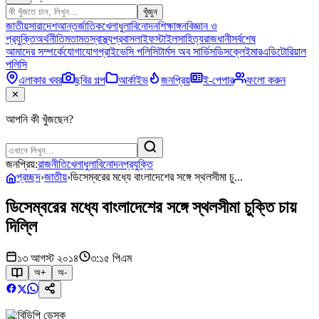
খুঁজুন
জাতীয়
সারাদেশ
আন্তর্জাতিক
খেলাধুলা
বিনোদন
শিক্ষাঙ্গন
বিজ্ঞান ও
প্রযুক্তি
অর্থনীতি
মতামত
স্বাস্থ্য
প্রবাস
লাইফস্টাইল
সাহিত্য
রাজধানী
সর্বশেষ
আমাদের সম্পর্কে
যোগাযোগ
প্রাইভেসি পলিসি
টার্মস অব সার্ভিস
ডিসক্লেইমার
এডিটোরিয়াল
পলিসি
এলাকার খবর
ছবির গল্প
আর্কাইভ
জনপ্রিয়
ই-পেপার
ফলো করুন
✕
আপনি কী খুঁজছেন?
জনপ্রিয়:
রাজনীতি
খেলাধুলা
বিনোদন
প্রযুক্তি
প্রচ্ছদ
›
জাতীয়
›
ডিসেম্বরের মধ্যে বাংলাদেশের সঙ্গে স্থলসীমা চু...
ডিসেম্বরের মধ্যে বাংলাদেশের সঙ্গে স্থলসীমা চুক্তি চায়
দিল্লি
১৩ আগস্ট ২০১৪
৩:১৫ পিএম
অ+
অ-
বিডিপি ডেস্ক