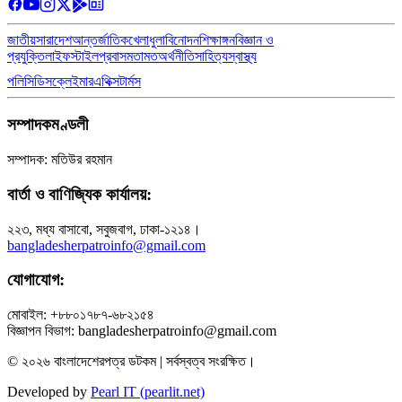
জাতীয়
সারাদেশ
আন্তর্জাতিক
খেলাধুলা
বিনোদন
শিক্ষাঙ্গন
বিজ্ঞান ও
প্রযুক্তি
লাইফস্টাইল
প্রবাস
মতামত
অর্থনীতি
সাহিত্য
স্বাস্থ্য
পলিসি
ডিসক্লেইমার
এথিক্স
টার্মস
সম্পাদকমণ্ডলী
সম্পাদক: মতিউর রহমান
বার্তা ও বাণিজ্যিক কার্যালয়:
২২৩, মধ্য বাসাবো, সবুজবাগ, ঢাকা-১২১৪।
bangladesherpatroinfo@gmail.com
যোগাযোগ:
মোবাইল: +৮৮০১৭৮৭-৬৮২১৫৪
বিজ্ঞাপন বিভাগ: bangladesherpatroinfo@gmail.com
© ২০২৬ বাংলাদেশেরপত্র ডটকম | সর্বস্বত্ব সংরক্ষিত।
Developed by
Pearl IT (pearlit.net)