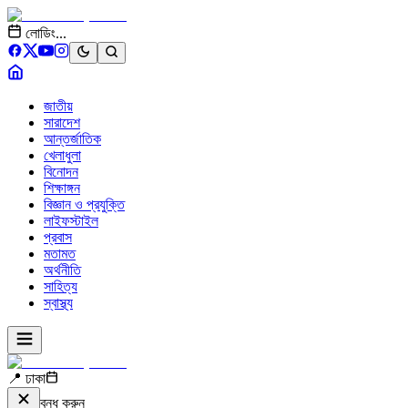
লোডিং...
জাতীয়
সারাদেশ
আন্তর্জাতিক
খেলাধুলা
বিনোদন
শিক্ষাঙ্গন
বিজ্ঞান ও প্রযুক্তি
লাইফস্টাইল
প্রবাস
মতামত
অর্থনীতি
সাহিত্য
স্বাস্থ্য
📍 ঢাকা
বন্ধ করুন