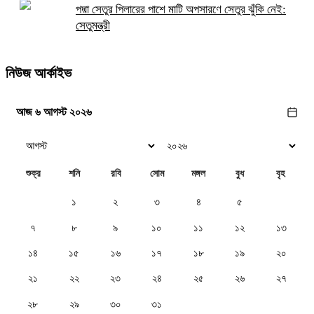
পদ্মা সেতুর পিলারের পাশে মাটি অপসারণে সেতুর ঝুঁকি নেই:
সেতুমন্ত্রী
নিউজ আর্কাইভ
আজ ৬ আগস্ট ২০২৬
শুক্র
শনি
রবি
সোম
মঙ্গল
বুধ
বৃহ
১
২
৩
৪
৫
৬
৭
৮
৯
১০
১১
১২
১৩
১৪
১৫
১৬
১৭
১৮
১৯
২০
২১
২২
২৩
২৪
২৫
২৬
২৭
২৮
২৯
৩০
৩১