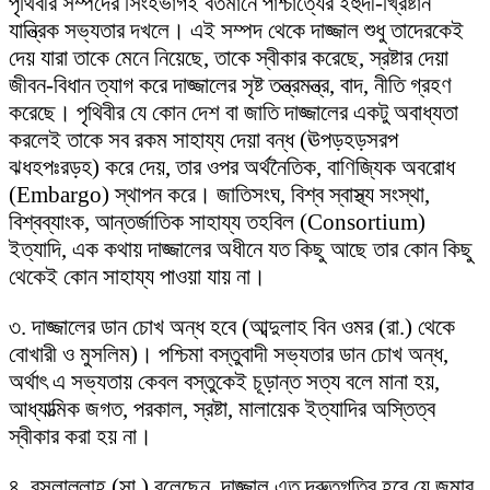
পৃথিবীর সম্পদের সিংহভাগই বর্তমানে পাশ্চাত্যের ইহুদী-খ্রিষ্টান
যান্ত্রিক সভ্যতার দখলে। এই সম্পদ থেকে দাজ্জাল শুধু তাদেরকেই
দেয় যারা তাকে মেনে নিয়েছে, তাকে স্বীকার করেছে, স্রষ্টার দেয়া
জীবন-বিধান ত্যাগ করে দাজ্জালের সৃষ্ট তন্ত্রমন্ত্র, বাদ, নীতি গ্রহণ
করেছে। পৃথিবীর যে কোন দেশ বা জাতি দাজ্জালের একটু অবাধ্যতা
করলেই তাকে সব রকম সাহায্য দেয়া বন্ধ (ঊপড়হড়সরপ
ঝধহপঃরড়হ) করে দেয়, তার ওপর অর্থনৈতিক, বাণিজ্যিক অবরোধ
(Embargo) স্থাপন করে। জাতিসংঘ, বিশ্ব স্বাস্থ্য সংস্থা,
বিশ্বব্যাংক, আন্তর্জাতিক সাহায্য তহবিল (Consortium)
ইত্যাদি, এক কথায় দাজ্জালের অধীনে যত কিছু আছে তার কোন কিছু
থেকেই কোন সাহায্য পাওয়া যায় না।
৩. দাজ্জালের ডান চোখ অন্ধ হবে (আব্দুলাহ বিন ওমর (রা.) থেকে
বোখারী ও মুসলিম)। পশ্চিমা বস্তুবাদী সভ্যতার ডান চোখ অন্ধ,
অর্থাৎ এ সভ্যতায় কেবল বস্তুকেই চূড়ান্ত সত্য বলে মানা হয়,
আধ্যাত্মিক জগত, পরকাল, স্রষ্টা, মালায়েক ইত্যাদির অস্তিত্ব
স্বীকার করা হয় না।
৪. রসুলাল্লাহ (সা.) বলেছেন, দাজ্জাল এত দ্রুতগতির হবে যে জুমার