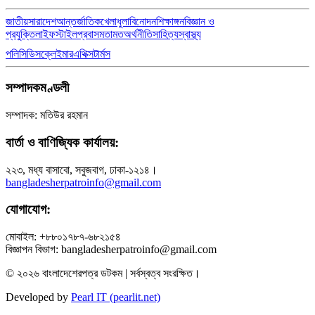
জাতীয়
সারাদেশ
আন্তর্জাতিক
খেলাধুলা
বিনোদন
শিক্ষাঙ্গন
বিজ্ঞান ও
প্রযুক্তি
লাইফস্টাইল
প্রবাস
মতামত
অর্থনীতি
সাহিত্য
স্বাস্থ্য
পলিসি
ডিসক্লেইমার
এথিক্স
টার্মস
সম্পাদকমণ্ডলী
সম্পাদক: মতিউর রহমান
বার্তা ও বাণিজ্যিক কার্যালয়:
২২৩, মধ্য বাসাবো, সবুজবাগ, ঢাকা-১২১৪।
bangladesherpatroinfo@gmail.com
যোগাযোগ:
মোবাইল: +৮৮০১৭৮৭-৬৮২১৫৪
বিজ্ঞাপন বিভাগ: bangladesherpatroinfo@gmail.com
© ২০২৬ বাংলাদেশেরপত্র ডটকম | সর্বস্বত্ব সংরক্ষিত।
Developed by
Pearl IT (pearlit.net)