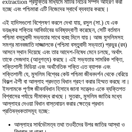
extraction প্রযুক্তির মাধ্যমে মাটির নিচের সম্পদ আহরণ করা
হচ্ছে এবং পশ্চিমারা এটি নিজেদের স্বার্থে ব্যবহার করছে।
এই হাদিসগুলো বিশ্লেষণ করলে দেখা যায়, রসুল (সা.) যে এক
ভয়ঙ্কর শক্তির আবির্ভাবের ভবিষ্যদ্বাণী করেছেন, সেটি বর্তমান
পশ্চিমা বস্তুবাদী সভ্যতার সাথে হুবহু মিলে যায়। আজ মুসলিমসহ
সমগ্র মানবজাতি দাজ্জালকে (পশ্চিমা বস্তুবাদী সভ্যতা) প্রভুর (রব)
আসনে স্থান দিয়েছে এবং তার আদেশ-নিষেধ মেনে চলছে, অর্থাৎ
তাকে সেজদাহ (আনুগত্য) করছে। এই সভ্যতার সামরিক শক্তি,
শক্তিশালী মিডিয়া এবং অর্থনৈতিক শক্তি এত ব্যাপক এবং
শক্তিশালী যে, মুসলিম বিশ্বের কেউ পশ্চিমা জীবনদর্শন থেকে বেরিয়ে
বিকল্প ঐশী বা আল্লাহ প্রদত্ত বিধান গ্রহণ করার হিম্মত করছে না।
ইসলামকে পূর্ণাঙ্গ জীবনবিধান হিসাবে জানা সত্ত্বেও একে ব্যক্তিগত
বিশ্বাসের পর্যায়ে সীমাবদ্ধ রাখছে। সুতরাং, মুসলিম জাতির মধ্যে
আল্লাহর দেওয়া বিধান বাস্তবায়ন করার ক্ষেত্রে প্রধান
প্রতিবন্ধকতাসমূহ হচ্ছে:
আল্লাহর সার্বভৌমত্ব তথা তওহীদের উপর জাতির আস্থা ও