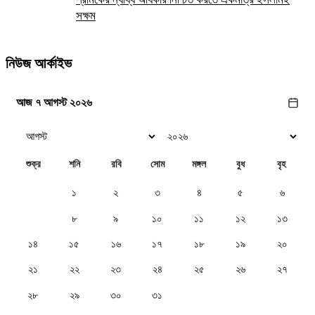
সক্ষম
নিউজ আর্কাইভ
আজ ৭ আগস্ট ২০২৬
শুক্র
শনি
রবি
সোম
মঙ্গল
বুধ
বৃহ
১
২
৩
৪
৫
৬
৭
৮
৯
১০
১১
১২
১৩
১৪
১৫
১৬
১৭
১৮
১৯
২০
২১
২২
২৩
২৪
২৫
২৬
২৭
২৮
২৯
৩০
৩১