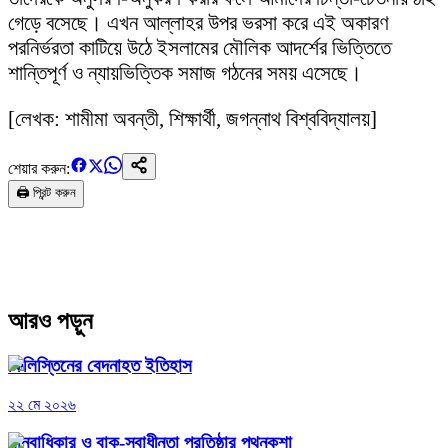
গেড়ে বসেছে। এখন আল্লাহর উপর ভরসা করে এই অকারণ
পরনির্ভরতা কাটিয়ে উঠে ইসলামের মৌলিক আদর্শের ভিত্তিতে
শান্তিপূর্ণ ও ন্যায়ভিত্তিক সমাজ গঠনের সময় এসেছে।
[লেখক: শামীমা অবন্তী, শিক্ষার্থী, জগন্নাথ বিশ্ববিদ্যালয়]
শেয়ার করুন:
🖨️ প্রিন্ট করুন
আরও পড়ুন
ফিলিস্তিনের বেদনাহত ইতিহাস
২২ মে ২০২৬
মানবাধিকার ও বাক-স্বাধীনতা প্রতিষ্ঠার পথনকশা