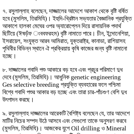
৭. রসুলাল্লাহ বলেছেন, দাজ্জালের আদেশে আকাশ থেকে বৃষ্টি বর্ষিত
হবে (মুসলিম, তিরমিযি)। ইহুদি-খ্রিষ্টান সভ্যতার বৈজ্ঞানিক প্রযুক্তি
আকাশে হালকা মেঘের ওপর অ্যারোপ্লেন দিয়ে রাসায়নিক পদার্থ
ছিটিয়ে (ঈষড়ঁফ ংববফরহম) বৃষ্টি নামাতে পারে। চীন, ইন্দোনেশিয়া,
ইসরায়েল, সংযুক্ত আরব আমিরাত, যুক্তরাষ্ট্র, কানাডা, রাশিয়াসহ
পৃথিবীর বিভিন্ন স্থানে ঐ প্রক্রিয়ায় কৃষি কাজের জন্য বৃষ্টি নামানো
হচ্ছে।
৮. দাজ্জালের গবাদি পশু আকারে বড় হবে এবং প্রচুর পরিমাণে দুধ
দেবে (মুসলিম, তিরমিযি)। আধুনিক genetic engineering
Ges selective breeding প্রযুক্তি ব্যবহারের ফলে পশ্চিমা
বিশ্বে গবাদি পশুর আকার বড় হচ্ছে এবং তারা চার-পাঁচগুণ বেশি দুধ
উৎপাদন করছে।
৯. রসুলাল্লাহ দাজ্জালের আরেকটি বৈশিষ্ট্য বলেছেন যে, তার আদেশে
মাটির নিচের সম্পদ উঠে আসবে এবং সেগুলো তাকে অনুসরণ করবে
(মুসলিম, তিরমিযি)। আজকের যুগে Oil drilling ও Mineral