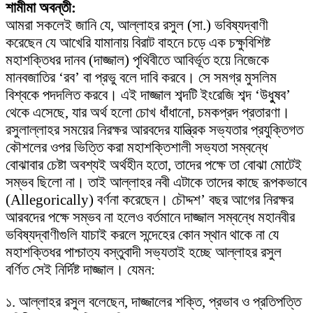
শামীমা অবন্তী:
আমরা সকলেই জানি যে, আল্লাহর রসুল (সা.) ভবিষ্যদ্বাণী
করেছেন যে আখেরি যামানায় বিরাট বাহনে চড়ে এক চক্ষুবিশিষ্ট
মহাশক্তিধর দানব (দাজ্জাল) পৃথিবীতে আবির্ভূত হয়ে নিজেকে
মানবজাতির ‘রব’ বা প্রভু বলে দাবি করবে। সে সমগ্র মুসলিম
বিশ্বকে পদদলিত করবে। এই দাজ্জাল শব্দটি ইংরেজি শব্দ ‘উধুুষব’
থেকে এসেছে, যার অর্থ হলো চোখ ধাঁধানো, চমকপ্রদ প্রতারণা।
রসুলাল্লাহর সময়ের নিরক্ষর আরবদের যান্ত্রিক সভ্যতার প্রযুক্তিগত
কৌশলের ওপর ভিত্তি করা মহাশক্তিশালী সভ্যতা সম্বন্ধে
বোঝাবার চেষ্টা অবশ্যই অর্থহীন হতো, তাদের পক্ষে তা বোঝা মোটেই
সম্ভব ছিলো না। তাই আল্লাহর নবী এটাকে তাদের কাছে রূপকভাবে
(Allegorically) বর্ণনা করেছেন। চৌদ্দশ’ বছর আগের নিরক্ষর
আরবদের পক্ষে সম্ভব না হলেও বর্তমানে দাজ্জাল সম্বন্ধে মহানবীর
ভবিষ্যদ্বাণীগুলি যাচাই করলে সন্দেহের কোন স্থান থাকে না যে
মহাশক্তিধর পাশ্চাত্য বস্তুবাদী সভ্যতাই হচ্ছে আল্লাহর রসুল
বর্ণিত সেই নির্দিষ্ট দাজ্জাল। যেমন:
১. আল্লাহর রসুল বলেছেন, দাজ্জালের শক্তি, প্রভাব ও প্রতিপত্তি