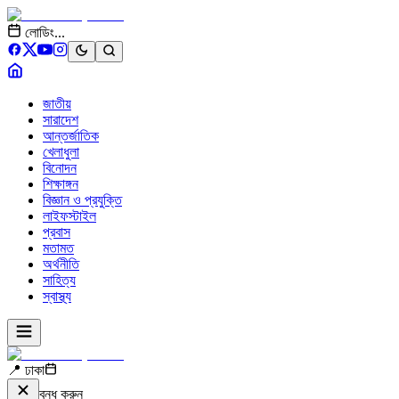
লোডিং...
জাতীয়
সারাদেশ
আন্তর্জাতিক
খেলাধুলা
বিনোদন
শিক্ষাঙ্গন
বিজ্ঞান ও প্রযুক্তি
লাইফস্টাইল
প্রবাস
মতামত
অর্থনীতি
সাহিত্য
স্বাস্থ্য
📍 ঢাকা
বন্ধ করুন