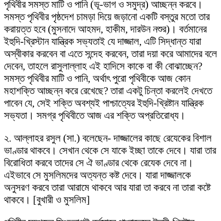
পৃথিবীর সমস্ত মাটি ও পানি (ভূ-ভাগ ও সমুদ্র) আচ্ছন্ন করবে।
সমস্ত পৃথিবীর পৃষ্ঠদেশ চামড়া দিয়ে জড়ানো একটি বস্তুর মতো তার
করায়ত্ত হবে (মুসনাদে আহমদ, হাকীম, দারউন নশুর)। বর্তমানের
ইহুদি-খ্রিস্টান যান্ত্রিক সভ্যতাই যে দাজ্জাল, এটি সিদ্ধান্ত যারা
অস্বীকার করবেন বা এতে সন্দেহ করবেন, তারা দয়া করে আমাদের বলে
দেবেন, তাহলে রাসুলাল্লাহ এই হাদিসে কাকে বা কী বোঝাচ্ছেন?
সমস্ত পৃথিবীর মাটি ও পানি, অর্থাৎ পুরো পৃথিবীকে আজ কোন
মহাশক্তি আচ্ছন্ন করে রেখেছে? তারা একটু চিন্তা করলেই দেখতে
পাবেন যে, সেই শক্তি অবশ্যই পাশ্চাত্যের ইহুদি-খ্রিষ্টান যান্ত্রিক
সভ্যতা। সমগ্র পৃথিবীতে আজ এর শক্তি অপ্রতিরোধ্য।
২. আল্লাহর রসুল (সা.) বলেছেন- দাজ্জালের কাছে রেযেকের বিশাল
ভাণ্ডার থাকবে। সেখান থেকে সে যাকে ইচ্ছা তাকে দেবে। যারা তার
বিরোধিতা করবে তাদের সে ঐ ভাণ্ডার থেকে রেযেক দেবে না।
এইভাবে সে মুসলিমদের অত্যন্ত কষ্ট দেবে। যারা দাজ্জালকে
অনুসরণ করবে তারা আরামে থাকবে আর যারা তা করবে না তারা কষ্টে
থাকবে। [বুখারী ও মুসলিম]