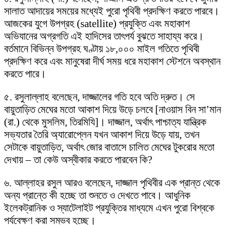
সালাত আদায়ের সময়ের মধ্যেই পুরো পৃথিবী প্রদক্ষিণ করতে পারবে।
আজকের যুগে উপগ্রহ (satellite) প্রযুক্তি এবং মহাকাশ
অভিযানের অগ্রগতি এই হাদিসের তাৎপর্য বুঝতে সাহায্য করে।
বর্তমানে বিভিন্ন উপগ্রহ ঘণ্টায় ১৮,০০০ মাইল গতিতে পৃথিবী
প্রদক্ষিণ করে এবং মানুষেরা দীর্ঘ সময় ধরে মহাকাশ স্টেশনে অবস্থান
করতে পারে।
৫. রসুলাল্লাহ বলেছেন, দাজ্জালের গতি হবে অতি দ্রুত। সে
বায়ুতাড়িত মেঘের মতো আকাশ দিয়ে উড়ে চলবে [নাওয়াস বিন সা’মান
(রা.) থেকে মুসলিম, তিরমিযি]। দাজ্জাল, অর্থাৎ পাশ্চাত্য যান্ত্রিক
সভ্যতার তৈরি অ্যারোপ্লেন যখন আকাশ দিয়ে উড়ে যায়, তখন
সেটাকে বায়ুতাড়িত, অর্থাৎ জোর বাতাসে চালিত মেঘের টুকরোর মতো
দেখায় – তা কেউ অস্বীকার করতে পারবেন কি?
৬. আল্লাহর রসুল আরও বলেছেন, দাজ্জাল পৃথিবীর এক প্রান্ত থেকে
অন্য প্রান্তে কী হচ্ছে তা শুনতে ও দেখতে পাবে। আধুনিক
ইলেকট্রানিক ও স্যাটেলাইট প্রযুক্তির মাধ্যমে এখন পুরো বিশ্বকে
পর্যবেক্ষণ করা সম্ভব হচ্ছে।