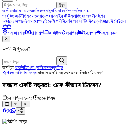
খুঁজুন
জাতীয়
সারাদেশ
আন্তর্জাতিক
খেলাধুলা
বিনোদন
শিক্ষাঙ্গন
বিজ্ঞান ও
প্রযুক্তি
অর্থনীতি
মতামত
স্বাস্থ্য
প্রবাস
লাইফস্টাইল
সাহিত্য
রাজধানী
সর্বশেষ
আমাদের সম্পর্কে
যোগাযোগ
প্রাইভেসি পলিসি
টার্মস অব সার্ভিস
ডিসক্লেইমার
এডিটোরিয়াল
পলিসি
এলাকার খবর
ছবির গল্প
আর্কাইভ
জনপ্রিয়
ই-পেপার
ফলো করুন
✕
আপনি কী খুঁজছেন?
জনপ্রিয়:
রাজনীতি
খেলাধুলা
বিনোদন
প্রযুক্তি
প্রচ্ছদ
›
বিশেষ নিবন্ধ
›
দাজ্জাল একটি সভ্যতা: একে কীভাবে চিনবেন?
দাজ্জাল একটি সভ্যতা: একে কীভাবে চিনবেন?
১৫ এপ্রিল ২০২৫
৭:৩৬ পিএম
অ+
অ-
বিডিপি ডেস্ক