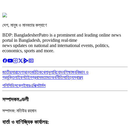
দেশ, মানুষ ও মানবতার কল্যাণে
BDP: BangladesherPatro is a prominent and leading online news
portal in Bangladesh, providing real-time
news updates on national and international events, politics,
economics, sports and more.
জাতীয়
সারাদেশ
আন্তর্জাতিক
খেলাধুলা
বিনোদন
শিক্ষাঙ্গন
বিজ্ঞান ও
প্রযুক্তি
লাইফস্টাইল
প্রবাস
মতামত
অর্থনীতি
সাহিত্য
স্বাস্থ্য
পলিসি
ডিসক্লেইমার
এথিক্স
টার্মস
সম্পাদকমণ্ডলী
সম্পাদক: মতিউর রহমান
বার্তা ও বাণিজ্যিক কার্যালয়: