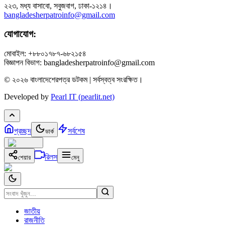
২২৩, মধ্য বাসাবো, সবুজবাগ, ঢাকা-১২১৪।
bangladesherpatroinfo@gmail.com
যোগাযোগ:
মোবাইল: +৮৮০১৭৮৭-৬৮২১৫৪
বিজ্ঞাপন বিভাগ: bangladesherpatroinfo@gmail.com
© ২০২৬ বাংলাদেশেরপত্র ডটকম | সর্বস্বত্ব সংরক্ষিত।
Developed by
Pearl IT (pearlit.net)
প্রচ্ছদ
সর্বশেষ
ডার্ক
রিলস
শেয়ার
মেনু
জাতীয়
রাজনীতি