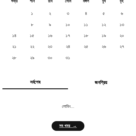
শুক্র
শনি
রবি
সোম
মঙ্গল
বুধ
বৃহ
১
২
৩
৪
৫
৬
৭
৮
৯
১০
১১
১২
১৩
১৪
১৫
১৬
১৭
১৮
১৯
২০
২১
২২
২৩
২৪
২৫
২৬
২৭
২৮
২৯
৩০
৩১
সর্বশেষ
জনপ্রিয়
লোডিং...
সব খবর →