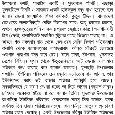
উপজেলা দশটি, সাঘাটায় একটি ও সুন্দরগঞ্জে পাঁচটি। এছাড়া
ফুলছড়িতে তিনটি ও সাঘাটায় একটি হাইস্কুল বন্ধ রাখা হয়েছে বলে
জানান জেলা মাধ্যমিক শিক্ষা কর্মকর্তা কুতুব উদ্দিন। বাংলাদেশ
রেলওয়ের লালমনিরহাট মেরিন বিভাগের সারেং আবু জাকের জানান,
এখনো ব্রহ্মপুত্রের পানি না কমায় প্রবল স্রোতের কারণে ওয়াগানবাহী
টাগ (ফেরি) বালাসিঘাটে স্থাপিত পন্টুনের কাছে ভিড়তে পারছে না। এ
কারণে গত মঙ্গলবার রাত থেকে রেলওয়ের মেরিন বিভাগ গাইবান্ধার
বালাসি থেকে জামালপুরের বাহাদুরাবাদ পর্যন্ত নৌরুটে রেলওয়ে
ওয়াগান পারাপার বন্ধ করে দেয়। ফলে ঢাকা, চট্টগ্রাম, খুলনাসহ
দেশের বিভিন্ন স্থান থেকে উত্তরাঞ্চলের আট জেলায় মালামাল
পরিবহন বন্ধ রয়েছে বলে জানান জাকের। ফুলছড়ি উপজেলার
গজারিয়া ইউনিয়ন পরিষদের চেয়ারম্যান মনোতোষ রায় জানান, তার
ইউনিয়নের প্রায় দুই হাজার পরিবার পানিবন্দি হয়ে আছে।
সরকারিভাবে যে ত্রাণ দেওয়া হচ্ছে তা দিয়ে তাদের (বন্যার্ত মানুষ)
চাহিদার অর্ধেকও মিটছে না বলে জানান তিনি। সুন্দরগঞ্জ উপজেলার
কাপাসিয়া ইউনিয়ন পরিষদের চেয়ারম্যান মজনু মিয়া জানান, বন্যা
কবলিত তিন হাজার পরিবারের মধ্যে এখন পর্যন্ত মাত্র সাড়ে চারশ
পরিবার ত্রাণ পেয়েছে। একই উপজেলার হরিপুর ইউনিয়ন পরিষদের