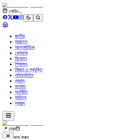
লোডিং...
জাতীয়
সারাদেশ
আন্তর্জাতিক
খেলাধুলা
বিনোদন
শিক্ষাঙ্গন
বিজ্ঞান ও প্রযুক্তি
লাইফস্টাইল
প্রবাস
মতামত
অর্থনীতি
সাহিত্য
স্বাস্থ্য
📍 ঢাকা
বন্ধ করুন