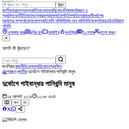
খুঁজুন
জাতীয়
সারাদেশ
আন্তর্জাতিক
খেলাধুলা
বিনোদন
শিক্ষাঙ্গন
বিজ্ঞান ও
প্রযুক্তি
অর্থনীতি
মতামত
স্বাস্থ্য
প্রবাস
লাইফস্টাইল
সাহিত্য
রাজধানী
সর্বশেষ
আমাদের সম্পর্কে
যোগাযোগ
প্রাইভেসি পলিসি
টার্মস অব সার্ভিস
ডিসক্লেইমার
এডিটোরিয়াল
পলিসি
এলাকার খবর
ছবির গল্প
আর্কাইভ
জনপ্রিয়
ই-পেপার
ফলো করুন
✕
আপনি কী খুঁজছেন?
জনপ্রিয়:
রাজনীতি
খেলাধুলা
বিনোদন
প্রযুক্তি
প্রচ্ছদ
›
জাতীয়
›
দুর্ভোগে গাইবান্ধার পানিবন্দি মানুষ
দুর্ভোগে গাইবান্ধার পানিবন্দি মানুষ
২৪ আগস্ট ২০১৪
১২:৩৮ এএম
অ+
অ-
বিডিপি ডেস্ক