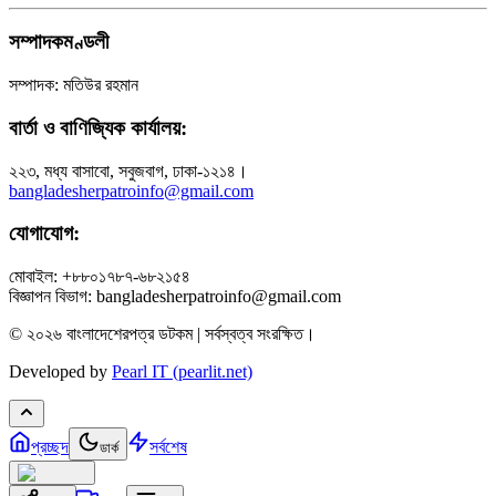
সম্পাদকমণ্ডলী
সম্পাদক: মতিউর রহমান
বার্তা ও বাণিজ্যিক কার্যালয়:
২২৩, মধ্য বাসাবো, সবুজবাগ, ঢাকা-১২১৪।
bangladesherpatroinfo@gmail.com
যোগাযোগ:
মোবাইল: +৮৮০১৭৮৭-৬৮২১৫৪
বিজ্ঞাপন বিভাগ: bangladesherpatroinfo@gmail.com
© ২০২৬ বাংলাদেশেরপত্র ডটকম | সর্বস্বত্ব সংরক্ষিত।
Developed by
Pearl IT (pearlit.net)
প্রচ্ছদ
সর্বশেষ
ডার্ক