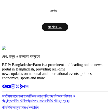
লোডিং...
সব খবর →
দেশ, মানুষ ও মানবতার কল্যাণে
BDP: BangladesherPatro is a prominent and leading online news
portal in Bangladesh, providing real-time
news updates on national and international events, politics,
economics, sports and more.
জাতীয়
সারাদেশ
আন্তর্জাতিক
খেলাধুলা
বিনোদন
শিক্ষাঙ্গন
বিজ্ঞান ও
প্রযুক্তি
লাইফস্টাইল
প্রবাস
মতামত
অর্থনীতি
সাহিত্য
স্বাস্থ্য
পলিসি
ডিসক্লেইমার
এথিক্স
টার্মস