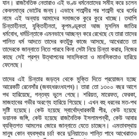
যান। রাজনৈতিক নেতারাও এই ভণ্ড ধর্মনেতাদের সমীহ করে চলেন
কেবলমাত্র ভোটের জন্য। এভাবে শতাব্দীর পর শতাব্দী ধরে ধর্মের
নামে এই অন্যায় আমাদের সমাজকে কুরে কুরে খাচ্ছে। তথাপি
চিন্তাহীনতা, যুক্তিহীনতা, কূপমণ্ডূকতা আজ মুসলিম জাতির
ধর্মবোধ, ধর্মচিন্তাকে এমনভাবে আচ্ছন্ন করে রেখেছে যে তারা তাদের
পালিত ধর্ম আদতে তাদের কতটুকু কাজে আসছে, আখেরাতে তা
তাদেরকে জান্নাতে নিতে পারবে কিনা সেটা নিয়ে চিন্তা করার, নিজের
কাছে সেই প্রশ্ন উত্থাপনের সাহসিকতা ও মানসিকতাও হারিয়ে
ফেলেছে।
তাদের এই চিন্তার জড়ত্ব থেকে মুক্তি দিতে প্রয়োজন হচ্ছে
আরেকটি রেনেসাঁর (জবহধরংংধহপব)। তারা তো ১৩০০ বছর আগে
পথ হারিয়েছে, গন্তব্য ভুলে গেছে। শরিয়ত, মারেফত, ফেরকা,
মাজহাবের গভীর অরণ্যে হারিয়ে গিয়েছে। এখন বহু ধরনের মত-পথ
সৃষ্টি হয়েছে। কেউ হয়েছে স্বার্থোদ্ধারকারী পীর, কেউ হয়েছে
ভয়ানক জঙ্গি, কেউ হয়েছে রাজনৈতিক ইসলামপন্থী, কেউ আবার
ব্যক্তিগত আমলের জোরে জান্নাতে যেতে চাচ্ছেন। এমতাবস্থায়
মানুষ কোন ব্যবস্থার চর্চা করে দুনিয়াতেও শান্তি পাবে আখেরাতও