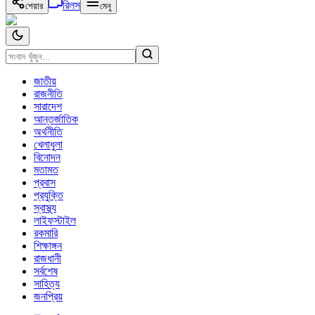
রিলস
শেয়ার
মেনু
জাতীয়
রাজনীতি
সারাদেশ
আন্তর্জাতিক
অর্থনীতি
খেলাধুলা
বিনোদন
মতামত
প্রবাস
প্রযুক্তি
স্বাস্থ্য
লাইফস্টাইল
রকমারি
শিক্ষাঙ্গন
রাজধানী
সর্বশেষ
সাহিত্য
জনপ্রিয়