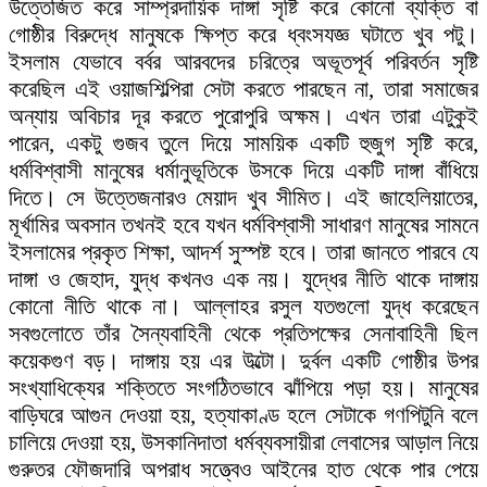
উত্তেজিত করে সাম্প্রদায়িক দাঙ্গা সৃষ্টি করে কোনো ব্যক্তি বা
গোষ্ঠীর বিরুদ্ধে মানুষকে ক্ষিপ্ত করে ধ্বংসযজ্ঞ ঘটাতে খুব পটু।
ইসলাম যেভাবে বর্বর আরবদের চরিত্রে অভূতপূর্ব পরিবর্তন সৃষ্টি
করেছিল এই ওয়াজশিল্পিরা সেটা করতে পারছেন না, তারা সমাজের
অন্যায় অবিচার দূর করতে পুরোপুরি অক্ষম। এখন তারা এটুকুই
পারেন, একটু গুজব তুলে দিয়ে সাময়িক একটি হুজুগ সৃষ্টি করে,
ধর্মবিশ্বাসী মানুষের ধর্মানুভূতিকে উসকে দিয়ে একটি দাঙ্গা বাঁধিয়ে
দিতে। সে উত্তেজনারও মেয়াদ খুব সীমিত। এই জাহেলিয়াতের,
মূর্খামির অবসান তখনই হবে যখন ধর্মবিশ্বাসী সাধারণ মানুষের সামনে
ইসলামের প্রকৃত শিক্ষা, আদর্শ সুস্পষ্ট হবে। তারা জানতে পারবে যে
দাঙ্গা ও জেহাদ, যুদ্ধ কখনও এক নয়। যুদ্ধের নীতি থাকে দাঙ্গায়
কোনো নীতি থাকে না। আল্লাহর রসুল যতগুলো যুদ্ধ করেছেন
সবগুলোতে তাঁর সৈন্যবাহিনী থেকে প্রতিপক্ষের সেনাবাহিনী ছিল
কয়েকগুণ বড়। দাঙ্গায় হয় এর উল্টো। দুর্বল একটি গোষ্ঠীর উপর
সংখ্যাধিক্যের শক্তিতে সংগঠিতভাবে ঝাঁপিয়ে পড়া হয়। মানুষের
বাড়িঘরে আগুন দেওয়া হয়, হত্যাকাণ্ড হলে সেটাকে গণপিটুনি বলে
চালিয়ে দেওয়া হয়, উসকানিদাতা ধর্মব্যবসায়ীরা লেবাসের আড়াল নিয়ে
গুরুতর ফৌজদারি অপরাধ সত্ত্বেও আইনের হাত থেকে পার পেয়ে