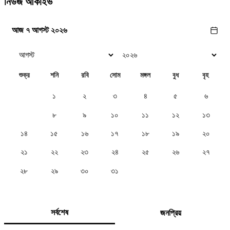
নিউজ আর্কাইভ
আজ ৭ আগস্ট ২০২৬
শুক্র
শনি
রবি
সোম
মঙ্গল
বুধ
বৃহ
১
২
৩
৪
৫
৬
৭
৮
৯
১০
১১
১২
১৩
১৪
১৫
১৬
১৭
১৮
১৯
২০
২১
২২
২৩
২৪
২৫
২৬
২৭
২৮
২৯
৩০
৩১
সর্বশেষ
জনপ্রিয়