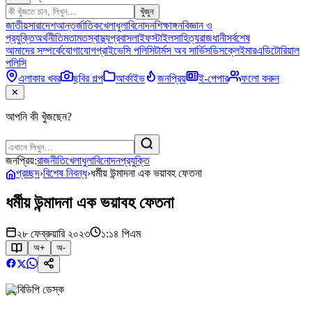
খুঁজুন
জাতীয়
সারাদেশ
আন্তর্জাতিক
খেলাধুলা
বিনোদন
শিক্ষাঙ্গন
বিজ্ঞান ও
প্রযুক্তি
অর্থনীতি
মতামত
স্বাস্থ্য
প্রবাস
লাইফস্টাইল
সাহিত্য
রাজধানী
সর্বশেষ
আমাদের সম্পর্কে
যোগাযোগ
প্রাইভেসি পলিসি
টার্মস অব সার্ভিস
ডিসক্লেইমার
এডিটোরিয়াল
পলিসি
এলাকার খবর
ছবির গল্প
আর্কাইভ
জনপ্রিয়
ই-পেপার
ফলো করুন
✕
আপনি কী খুঁজছেন?
জনপ্রিয়:
রাজনীতি
খেলাধুলা
বিনোদন
প্রযুক্তি
প্রচ্ছদ
›
বিশেষ নিবন্ধ
›
ধর্মীয় উন্মাদনা এক ভয়াবহ ফেতনা
ধর্মীয় উন্মাদনা এক ভয়াবহ ফেতনা
২৮ ফেব্রুয়ারি ২০২৩
১:১৪ পিএম
অ+
অ-
বিডিপি ডেস্ক