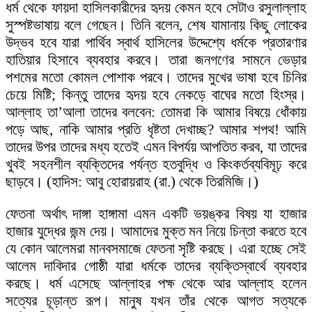
ধর্ম থেকে ফায়দা হাসিলকারীদের হৃদয় কেমন হবে সেটাও রসুলাল্লাহ
সুস্পষ্টভাষায় বলে গেছেন। তিনি বলেন, শেষ যামানায় কিছু লোকের
উদ্ভব হবে যারা পার্থিব স্বার্থ হাসিলের উদ্দেশ্যে ধর্মকে প্রতারণার
হাতিয়ার হিসাবে ব্যবহার করবে। তারা জনগণের সামনে ভেড়ার
পশমের মতো কোমল পোশাক পরবে। তাদের মুখের ভাষা হবে চিনির
চেয়ে মিষ্টি; কিন্তু তাদের হৃদয় হবে নেকড়ে বাঘের মতো হিংস্র।
আল্লাহ তা’আলা তাদের বলবেন: তোমরা কি আমার বিষয়ে ধোঁকায়
পড়ে আছ, নাকি আমার প্রতি ধৃষ্টতা দেখাচ্ছ? আমার শপথ! আমি
তাদের উপর তাদের মধ্য হতেই এমন বিপর্যয় আপতিত করব, যা তাদের
খুবই সহনশীল ব্যক্তিদের পর্যন্ত হতবুদ্ধি ও কিংকর্তব্যবিমূঢ় করে
ছাড়বে। (হাদিস: আবু হোরায়রাহ (রা.) থেকে তিরমিজি।)
ফেতনা অর্থাৎ দাঙ্গা হাঙ্গামা এমন একটি ভয়ঙ্কর বিষয় যা হাজার
হাজার যুদ্ধের জন্ম দেয়। আমাদের মুক্ত মন নিয়ে চিন্তা করতে হবে
যে কোন আলেমরা মানবসমাজে ফেতনা সৃষ্টি করছে। এরা হচ্ছে সেই
আলেম দাবিদার গোষ্ঠী যারা ধর্মকে তাদের ব্যক্তিস্বার্থে ব্যবহার
করছে। ধর্ম এসেছে আল্লাহর পক্ষ থেকে আর আল্লাহ হলেন
সত্যের চূড়ান্ত রূপ। মানুষ যখন তাঁর থেকে আগত সত্যকে