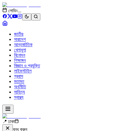
লোডিং...
জাতীয়
সারাদেশ
আন্তর্জাতিক
খেলাধুলা
বিনোদন
শিক্ষাঙ্গন
বিজ্ঞান ও প্রযুক্তি
লাইফস্টাইল
প্রবাস
মতামত
অর্থনীতি
সাহিত্য
স্বাস্থ্য
📍 ঢাকা
বন্ধ করুন