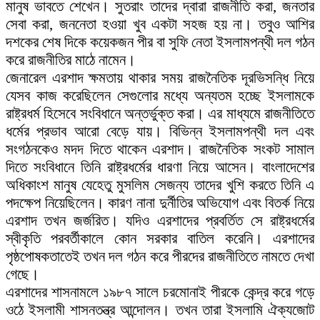
মানুষ ভাবতে শেখেন। সুতরাং তাদের দ্বারা রাজনীতি করা, জনতার
সেবা করা, জননেতা হওয়া খুব একটা সহজ হয় না। তবুও আশির
দশকের শেষ দিকে কয়েকজন পীর বা সুফি নেতা ইসলামপন্থী দল গঠন
করে রাজনীতির মাঠে নামেন।
জেনারেল এরশাদ ক্ষমতায় থাকার সময় রাজনৈতিক দূরভিসন্ধি নিয়ে
যেসব কাজ করেছিলেন সেগুলোর মধ্যে অন্যতম হচ্ছে ইসলামকে
রাষ্ট্রধর্ম হিসেবে সংবিধানে অন্তর্ভুক্ত করা। এর মাধ্যমে রাজনীতিতে
ধর্মের প্রভাব আরো বেড়ে যায়। বিভিন্ন ইসলামপন্থী দল এবং
সংগঠনকেও মদদ দিতে থাকেন এরশাদ। রাজনৈতিক সংকট সামাল
দিতে সংবিধানে তিনি রাষ্ট্রধর্মের ধারণা নিয়ে আসেন। বাংলাদেশের
অধিকাংশ মানুষ যেহেতু মুসলিম সেজন্য তাদের খুশি করতে তিনি এ
পদক্ষেপ নিয়েছিলেন। কারণ নানা দুর্নীতির অভিযোগ এবং বিতর্ক নিয়ে
এরশাদ তখন জর্জরিত। যদিও এরশাদের প্রবর্তিত সে রাষ্ট্রধর্মের
স্বীকৃতি পরবর্তীকালে কোন সরকার বাতিল করেনি। এরশাদের
পৃষ্ঠপোষকতাতেই তখন দল গঠন করে পীরদের রাজনীতিতে নামতে দেখা
গেছে।
এরশাদের শাসনামলে ১৯৮৭ সালে চরমোনাই পীরকে কেন্দ্র করে গড়ে
ওঠে ইসলামী শাসনতন্ত্র আন্দোলন। তখন তারা ইসলামি ঐক্যজোট