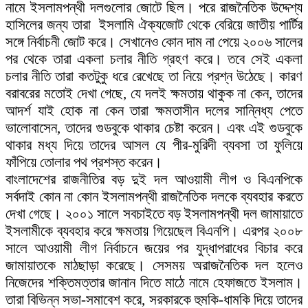
নামে ইসলামপন্থী দলগুলোর জোটে ছিল। পরে রাজনৈতিক উদ্দেশ্য
হাসিলের জন্য তারা ইসলামি ঐক্যজোট থেকে বেরিয়ে জাতীয় পার্টির
সঙ্গে নির্বাচনী জোট করে। সেখানেও কোন দাম না পেয়ে ২০০৬ সালের
পর থেকে তারা একলা চলার নীতি গ্রহণ করে। তবে সেই একলা
চলার নীতি তারা কতটুকু ধরে রেখেছে তা নিয়ে প্রশ্ন উঠেছে। কারণ
বরাবরের মতোই দেখা গেছে, যে দলই ক্ষমতায় থাকুক না কেন, তাদের
আদর্শ যাই হোক না কেন তারা ক্ষমতাসীন দলের সান্নিধ্য পেতে
ভালোবাসেন, তাদের গুডবুকে থাকার চেষ্টা করেন। এবং এই গুডবুকে
থাকার মধ্য দিয়ে তাদের আসল যে পীর-মুরিদী ব্যবসা তা ফুলিয়ে
ফাঁপিয়ে তোলার পথ প্রশস্ত করেন।
বাংলাদেশের রাজনীতির বড় দুই দল আওয়ামী লীগ ও বিএনপিকে
সর্বদাই কোন না কোন ইসলামপন্থী রাজনৈতিক দলকে ব্যবহার করতে
দেখা গেছে। ২০০১ সালে সবচাইতে বড় ইসলামপন্থী দল জামায়াতে
ইসলামীকে ব্যবহার করে ক্ষমতায় গিয়েছেল বিএনপি। এরপর ২০০৮
সালে আওয়ামী লীগ নির্বাচনে জয়ের পর যুদ্ধাপরাধের বিচার করে
জামায়াতকে মাঠছাড়া করেছে। সেসময় অরাজনৈতিক দল হলেও
নিজেদের শক্তিমত্তার জানান দিতে মাঠে নামে হেফাজতে ইসলাম।
তারা বিভিন্ন সভা-সমাবেশ করে, সরকারকে হুমকি-ধামকি দিয়ে তাদের