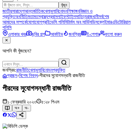
খুঁজুন
জাতীয়
সারাদেশ
আন্তর্জাতিক
খেলাধুলা
বিনোদন
শিক্ষাঙ্গন
বিজ্ঞান ও
প্রযুক্তি
অর্থনীতি
মতামত
স্বাস্থ্য
প্রবাস
লাইফস্টাইল
সাহিত্য
রাজধানী
সর্বশেষ
আমাদের সম্পর্কে
যোগাযোগ
প্রাইভেসি পলিসি
টার্মস অব সার্ভিস
ডিসক্লেইমার
এডিটোরিয়াল
পলিসি
এলাকার খবর
ছবির গল্প
আর্কাইভ
জনপ্রিয়
ই-পেপার
ফলো করুন
✕
আপনি কী খুঁজছেন?
জনপ্রিয়:
রাজনীতি
খেলাধুলা
বিনোদন
প্রযুক্তি
প্রচ্ছদ
›
বিশেষ নিবন্ধ
›
পীরদের সুযোগসন্ধানী রাজনীতি
পীরদের সুযোগসন্ধানী রাজনীতি
১ ফেব্রুয়ারি ২০২৩
৫:২৮ পিএম
অ+
অ-
বিডিপি ডেস্ক