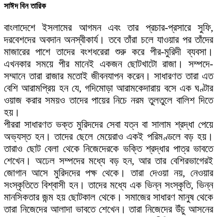
সাঈদ বিন তারিক
বাংলাদেশে ইসলামের আগমন এবং তার প্রচার-প্রসারে সুফি,
দরবেশদের অবদান অনস্বীকার্য। তবে তাঁরা চলে যাওয়ার পর তাঁদের
মাজারের পাশে তাদের বংশধরেরা শুরু করে পীর-মুরিদী ব্যবসা।
এখনকার সময়ে পীর মানেই একজন ছোটখাটো রাজা। সম্পদে-
সম্মানে তারা রাজার মতোই জীবনযাপন করেন। সাধারণত তারা এত
বেশি আরামপ্রিয় হন যে, গদিমোড়া আরামকেদারায় বসে এক ঘণ্টার
ওয়াজ করার সময়ও তাদের পায়ের নিচে নরম তুলতুলে বালিশ দিতে
হয়।
পীররা সাধারণত ভক্ত মুরিদদের সেবা যত্ন বা সালাম শ্রদ্ধা পেয়ে
অভ্যস্ত হন। তাদের ছেলে মেয়েরাও একই পরিমণ্ডলে বড় হয়।
তারাও ছোট বেলা থেকে নিজেদেরকে ভক্তি শ্রদ্ধার পাত্র ভাবতে
শেখেন। অঢেল সম্পদের মধ্যে বড় হন, আর তার বেশিরভাগেরই
জোগান আসে মুরিদদের পক্ষ থেকে। তারা দেওয়া নয়, নেওয়ার
সংস্কৃতিতে বিশ্বাসী হন। তাদের মধ্যে এক ভিন্ন সংস্কৃতি, ভিন্ন
মানসিকতার জন্ম হয় ছোটকাল থেকে। সমাজের সাধারণ মানুষ থেকে
তারা নিজেদের আলাদা ভাবতে শেখেন। তারা নিজেদের উঁচু আসনের