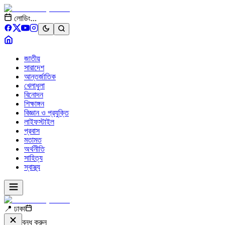
লোডিং...
জাতীয়
সারাদেশ
আন্তর্জাতিক
খেলাধুলা
বিনোদন
শিক্ষাঙ্গন
বিজ্ঞান ও প্রযুক্তি
লাইফস্টাইল
প্রবাস
মতামত
অর্থনীতি
সাহিত্য
স্বাস্থ্য
📍 ঢাকা
বন্ধ করুন