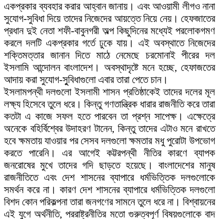
একপ্রকার ব্যবহার করার আহ্বান জানায়। এবং আওয়ামী লীগও নানা
সুযোগ-সুবিধা দিয়ে তাদের নিজেদের আয়ত্তে নিয়ে নেয়। হেফজাতের
প্রধান দুই নেতা শফী-বাবুনগরী অল্প কিছুদিনের মধ্যেই পরলোকগমণ
করলে দলটি একপ্রকার গর্তে ঢুকে যায়। এই অবস্থাতে নিজেদের
শক্তিমত্তার জানান দিতে মাঠে নেমেছে চরমোনাই পীরের দল
ইসলামি আন্দোলন বাংলাদেশ। অবস্থাদৃষ্টে মনে হচ্ছে, হেফাজতের
আদায় করা সুযোগ-সুুবিধাগুলো এবার তারা পেতে চান।
ইসলামপন্থী দলগুলো ইসলামী শাসন প্রতিষ্ঠাকেই তাদের দলের মূল
লক্ষ্য হিসেবে তুলে ধরে। কিন্তু গণতান্ত্রিক ধারার রাজনীতি করে তারা
কতটা এ কাজে সফল হতে পারবেন তা প্রশ্ন সাপেক্ষ। এক্ষেত্রে
অনেকে বহির্বিশ্বের উদাহরণ টানেন, কিন্তু তাদের এটাও মনে রাখতে
হবে ক্ষমতায় যাওয়ার পর সেসব দলগুলো ক্ষমতার মধু পুরোটা উপভোগ
করতে পারেনি। এর আগেই কট্টরপন্থী নীতির কারণে ব্যাপক
জনরোষের মুখে তাদের গদি ছাড়তে হয়েছে। বাংলাদেশের মানুষ
রাজনীতিতে এবং দেশ শাসনের ব্যাপারে ধর্মভিত্তিক দলগুলোকে
সমর্থন করে না। কারণ দেশ শাসনের ব্যাপারে ধর্মভিত্তিক দলগুলো
বিশদ কোন পরিকল্পনা তারা জনগণের সামনে তুলে ধরে না। বিশ্বায়নের
এই যুগে অর্থনীতি, পররাষ্ট্রনীতির মতো গুরুত্বপূর্ণ বিষয়গুলোকে বাদ