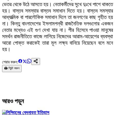
ভেতর থেকে উঠে আসতে হয়। নেতাকর্মীদের সুখে দুঃখে পাশে থাকতে
হয়। বাস্তব সমস্যার বাস্তব সমাধান দিতে হয়। বাস্তব সমস্যার
আধ্যাত্মিক বা পারলৌকিক সমাধান দিলে তা জনগণের কাছ গৃহীত হয়
না। কিন্তু বাংলাদেশের ইসলামপন্থী রাজনৈতিক দলগুলোর একজন
নেতার মধ্যেও এই গুণ দেখা যায় না। পীর হিসেবে পাওয়া মানুষের
সমর্থন রাজনীতিতে কাজে লাগিয়ে নিজেদের আরাম-আয়েশের ব্যবস্থা
আরো পোক্ত করাকেই তারা মূল লক্ষ্য বানিয়ে নিয়েছেন বলে মনে
হয়।
শেয়ার করুন:
🖨️ প্রিন্ট করুন
আরও পড়ুন
ফিলিস্তিনের বেদনাহত ইতিহাস