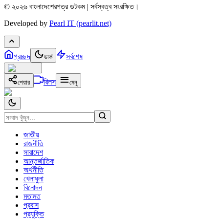
© ২০২৬ বাংলাদেশেরপত্র ডটকম | সর্বস্বত্ব সংরক্ষিত।
Developed by
Pearl IT (pearlit.net)
প্রচ্ছদ
সর্বশেষ
ডার্ক
রিলস
শেয়ার
মেনু
জাতীয়
রাজনীতি
সারাদেশ
আন্তর্জাতিক
অর্থনীতি
খেলাধুলা
বিনোদন
মতামত
প্রবাস
প্রযুক্তি