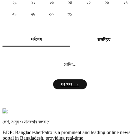
২১
২২
২৩
২৪
২৫
২৬
২৭
২৮
২৯
৩০
৩১
সর্বশেষ
জনপ্রিয়
লোডিং...
সব খবর →
দেশ, মানুষ ও মানবতার কল্যাণে
BDP: BangladesherPatro is a prominent and leading online news
portal in Bangladesh, providing real-time