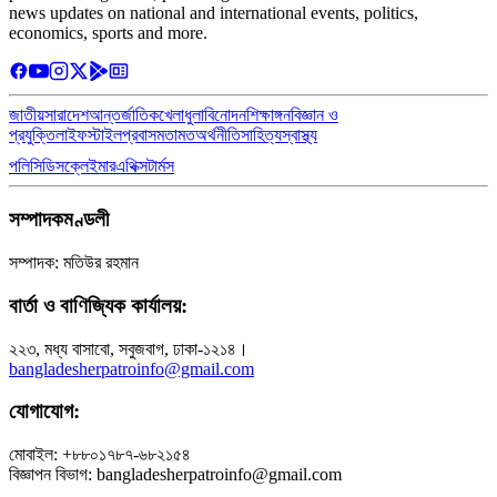
news updates on national and international events, politics,
economics, sports and more.
জাতীয়
সারাদেশ
আন্তর্জাতিক
খেলাধুলা
বিনোদন
শিক্ষাঙ্গন
বিজ্ঞান ও
প্রযুক্তি
লাইফস্টাইল
প্রবাস
মতামত
অর্থনীতি
সাহিত্য
স্বাস্থ্য
পলিসি
ডিসক্লেইমার
এথিক্স
টার্মস
সম্পাদকমণ্ডলী
সম্পাদক: মতিউর রহমান
বার্তা ও বাণিজ্যিক কার্যালয়:
২২৩, মধ্য বাসাবো, সবুজবাগ, ঢাকা-১২১৪।
bangladesherpatroinfo@gmail.com
যোগাযোগ:
মোবাইল: +৮৮০১৭৮৭-৬৮২১৫৪
বিজ্ঞাপন বিভাগ: bangladesherpatroinfo@gmail.com