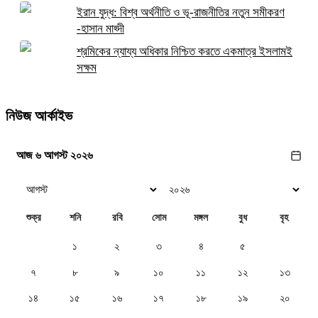
ইরান যুদ্ধ: বিশ্ব অর্থনীতি ও ভূ-রাজনীতির নতুন সমীকরণ
-হাসান মাহ্দী
শ্রমিকের ন্যায্য অধিকার নিশ্চিত করতে একমাত্র ইসলামই
সক্ষম
নিউজ আর্কাইভ
আজ ৬ আগস্ট ২০২৬
শুক্র
শনি
রবি
সোম
মঙ্গল
বুধ
বৃহ
১
২
৩
৪
৫
৬
৭
৮
৯
১০
১১
১২
১৩
১৪
১৫
১৬
১৭
১৮
১৯
২০