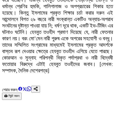
করে যাচ্ছেন। এজন্য হেযবুত তওহীদকে গোড়াপন্থী মোল্লা ও
ধর্মান্ধ শ্রেণির হুমকি, গালিগালাজ ও অপপ্রচারের শিকার হতে
হয়েছে। কিন্তু ইসলামের প্রকৃত শিক্ষার চর্চা করার দরুন এই
আন্দোলনে বিগত ২৯ বছরে নারী সংক্রান্ত একটিও অন্যায়-অপরাধ
সংঘটনের দৃষ্টান্ত পাওয়া যায় নি; ধর্ষণ দূরে থাক, একটি ইভ-টিজিং এর
ঘটনাও ঘটেনি। হেযবুত তওহীদ প্রমাণ দিয়েছে যে, নারী ফেতনার
কারণ নয়। বরং মো’মেন নারী পুরুষ একে অপরের সহযোগী ও বন্ধু।
তাদের সম্মিলিত সংগ্রামের মাধ্যমেই ইসলামের প্রকৃত আদর্শকে
বাস্তব রূপ দেওয়ার ক্ষেত্রে হেযবুত তওহীদ এগিয়ে যেতে পারছে।
কোরআন ও সুন্নাহ পরিপন্থী বিকৃত পর্দাপ্রথা ও নারী বিদ্বেষী
ফতোয়ার বিরুদ্ধে এটাই হেযবুত তওহীদের জবাব। [লেখক:
সম্পাদক, দৈনিক দেশেরপত্র]
শেয়ার করুন:
🖨️ প্রিন্ট করুন