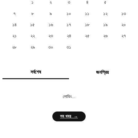
১
২
৩
৪
৫
৬
৭
৮
৯
১০
১১
১২
১৩
১৪
১৫
১৬
১৭
১৮
১৯
২০
২১
২২
২৩
২৪
২৫
২৬
২৭
২৮
২৯
৩০
৩১
সর্বশেষ
জনপ্রিয়
লোডিং...
সব খবর →