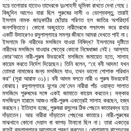
হয়ে তলোয়ার হাতেও তাদেরকে দুঃসাহসী ভূমিকা রাখতে দেখা গেছে।
কিছুদিন আগেও যারা ছিল পুরুষের দাসী ও ভোগ্যবস্তু, তারাই
ইসলাম নামক জাদুকাঠির ছোঁয়ায় পরিণত হল জাতির অপরিহার্য
জনশক্তিতে। কোনো অজুহাতে নারীদেরকে পশ্চাৎপদ করে রাখার
একটি উদাহরণও রসুলাল্লাহর সমগ্র জীবনে আমরা দেখতে পাই না।
ইসলামে কি নারীদের মসজিদে যাওয়া নিষিদ্ধ? ইসলামের দৃষ্টিতে
নারীদের মসজিদে যাওয়ার ক্ষেত্রে কোনো নিষেধাজ্ঞা নেই। আল্লাহ
কোর’আনে নারী-পুরুষ উভয়কেই মসজিদে জমায়েত হতে, সালাহ
কায়েম করতে নির্দেশ দিয়েছেন। তিনি বলেন, “হে বনী আদম! যখন
তোমরা নামাজের জন্য মসজিদে যাও, তখন ভালো পোশাক পরিধান
কর” (সূরা আরাফ ৩১)। বনী আদম বলতে নারী ও পুরুষ উভয়কেই
বোঝায়। রসুলাল্লাহর যুগের মো’মেন নারীরা পাঁচ ওয়াক্ত সালাত
মসজিদে পুরুষদের সঙ্গে একই জামাতে কায়েম করতেন। মক্কার
মসজিদুল হারামে আজও নারী-পুরুষ একত্রেই সালাহ করছেন, হজ্ব
করছেন। ইতিহাস হচ্ছে, পুরুষরা রসুলের ঠিক পেছনে কাতারবদ্ধ হয়ে
দাঁড়াতেন। আর নারীরা দাঁড়াতেন পেছনের কাতারে। নারী-পুরুষের
মাঝখানে কোনো দেয়াল বা কাপড় টানানো ছিল না। তারা একত্রে
বসেই রসুলাল্লাহর আলোচনা শ্রবণ করতেন। খোলাফায়ে রাশেদুনের