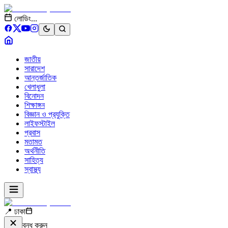
লোডিং...
জাতীয়
সারাদেশ
আন্তর্জাতিক
খেলাধুলা
বিনোদন
শিক্ষাঙ্গন
বিজ্ঞান ও প্রযুক্তি
লাইফস্টাইল
প্রবাস
মতামত
অর্থনীতি
সাহিত্য
স্বাস্থ্য
📍 ঢাকা
বন্ধ করুন