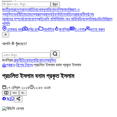
খুঁজুন
জাতীয়
সারাদেশ
আন্তর্জাতিক
খেলাধুলা
বিনোদন
শিক্ষাঙ্গন
বিজ্ঞান ও
প্রযুক্তি
অর্থনীতি
মতামত
স্বাস্থ্য
প্রবাস
লাইফস্টাইল
সাহিত্য
রাজধানী
সর্বশেষ
আমাদের সম্পর্কে
যোগাযোগ
প্রাইভেসি পলিসি
টার্মস অব সার্ভিস
ডিসক্লেইমার
এডিটোরিয়াল
পলিসি
এলাকার খবর
ছবির গল্প
আর্কাইভ
জনপ্রিয়
ই-পেপার
ফলো করুন
✕
আপনি কী খুঁজছেন?
জনপ্রিয়:
রাজনীতি
খেলাধুলা
বিনোদন
প্রযুক্তি
প্রচ্ছদ
›
বিশেষ নিবন্ধ
›
প্রচলিত ইসলাম বনাম প্রকৃত ইসলাম
প্রচলিত ইসলাম বনাম প্রকৃত ইসলাম
১৭ এপ্রিল ২০২৪
১২:৫৮ এএম
অ+
অ-
বিডিপি ডেস্ক