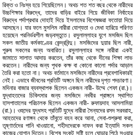
রিক্ত ও নিঃস্ব হয়ে গিয়েছিলেন। অথচ শত শত বছর থেকে নারীদের
উচ্চশিক্ষার বিরুদ্ধে, তাদের বাড়ির বাইরে গিয়ে জীবিকা নির্বাহের
বিরুদ্ধে পর্দাপ্রথার দোহাই দিয়ে ইসলামের বিশেষজ্ঞরা ফতোয়া দিয়ে
আসছেন। যার ফলে মুসলিম নারীরা যোগ্যতা ও মেধা হারিয়ে পরিণত
হয়েছেন পরনির্ভরশীল জড়বস্তুতে। রসুলাল্লাহর যুগে মসজিদ ছিল
সকল জাতীয় কর্মকাণ্ডের কেন্দ্রবিন্দু। মসজিদের দুয়ার ছিল নারী,
পুরুষ সকলের জন্য অবারিত। রসুলাল্লাহর সঙ্গে নারীরা একই
জামাতে সালাত আদায় করতেন, তাঁর কাছ থেকে দীনের শিক্ষা লাভ
করতেন। নারীদের জন্য পৃথক কক্ষ বা কোনো কালো পর্দার আড়াল
তৈরি করা হতো না। অথচ বর্তমানে মসজিদে নারীদের প্রবেশাধিকারই
নেই। এভাবে জীবনের প্রতিটি অঙ্গনে ছিল নারীদের দৃপ্ত পদচারণা।
মদিনার বাজার ব্যবস্থাপক ছিলেন একজন নারী- উম্মে শেফা (রা.)।
যুদ্ধাহতদের চিকিৎসার জন্য মসজিদে নববীর প্রাঙ্গনে স্থাপিত
হাসপাতালের পরিচালক ছিলেন একজন নারী- রুফায়দাহ আসলামিয়া
(রা.)। ওহুদের যুদ্ধসহ প্রতিটি যুদ্ধে নারীরা সৈন্যদের রসদ সরবরাহ,
আহতদের রণাঙ্গন থেকে তাঁবুতে বহন করে আনা, সেবা-শুশ্রুষা করা,
তৃষ্ণার্তদের পানি খাওয়ানো, শহীদদেরকে দাফন করা ইত্যাদি সকল
কাজের যোগান দিতেন। বিশেষ সংকট সৃষ্টি হলে ঘোড়ার পিঠে সওয়ার