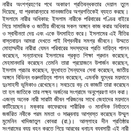
নারীর অংশগ্রহণের পথে অকারণ প্রতিবন্ধকতার দেয়াল তুলে
দিয়েছে, যা প্রকারান্তরে মানবজাতির অগ্রগতিকেই ব্যহত করছে।
ইসলামে নারীর অধিকার: ইসলাম নারীকে পরিবারের গণ্ডির বাইরে
গিয়ে সামাজিক ও জাতীয় জীবনের সকল অঙ্গনে কাজ করার অধিকার
ও স্বাধীনতা দেয় এবং একে উৎসাহিত করে। ইসলামের এই নীতির
বাস্তবায়ন আমরা দেখতে পাই বিশ্বনবীর সমগ্র জীবনে। উম্মতে
মোহাম্মদীর নারীরা যেমন পরিবারের সদস্যদের প্রতি দায়িত্ব পালন
করেছেন, সন্তানদের ইসলামের প্রকৃত শিক্ষা প্রদান করেছেন,
মেহমানদারি করেছেন তেমনি তারা প্রয়োজনে উপার্জন করেছেন,
ইসলাম প্রচার করেছেন, যুদ্ধাহত সৈন্যদের সেবা করেছেন, জাতীয়
অঙ্গনে বিভিন্ন গুরুদায়িত্ব পালন করেছেন, এমনকি যুদ্ধের ময়দানে
দুঃসাহসী ভূমিকাও রেখেছেন। সবচেয়ে বড় যে কাজটি তারা করেছেন
তা হল জাতিকে তার লক্ষ্য অর্জনের সংগ্রামে অনুপ্রেরণা দান করা।
এজন্য অনেক নারী সারাটা জীবন পরিজনের সাথে জেহাদের ময়দানে
কাটিয়েছেন। মক্কার কাফেরদের শারীরিক ও মানসিক নির্যাতনে
জর্জরিত নবীকে পরম মমতা ও সান্ত্বনায় আশ্বস্ত করেছেন উম্মুল
মুমেনিন খাদিজাতুল কোবরা (রা.)। আল্লাহর দীন প্রতিষ্ঠার
সংগ্রামের ব্যয় বহন করতে গিয়ে আরবের ধনাঢ্য ব্যবসায়ী এই নারী