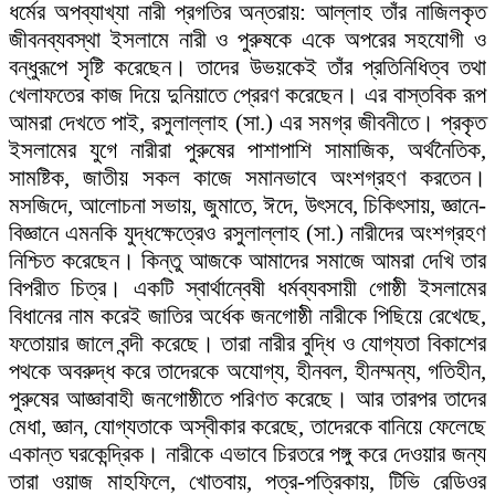
ধর্মের অপব্যাখ্যা নারী প্রগতির অন্তরায়: আল্লাহ তাঁর নাজিলকৃত
জীবনব্যবস্থা ইসলামে নারী ও পুরুষকে একে অপরের সহযোগী ও
বন্ধুরূপে সৃষ্টি করেছেন। তাদের উভয়কেই তাঁর প্রতিনিধিত্ব তথা
খেলাফতের কাজ দিয়ে দুনিয়াতে প্রেরণ করেছেন। এর বাস্তবিক রূপ
আমরা দেখতে পাই, রসুলাল্লাহ (সা.) এর সমগ্র জীবনীতে। প্রকৃত
ইসলামের যুগে নারীরা পুরুষের পাশাপাশি সামাজিক, অর্থনৈতিক,
সামষ্টিক, জাতীয় সকল কাজে সমানভাবে অংশগ্রহণ করতেন।
মসজিদে, আলোচনা সভায়, জুমাতে, ঈদে, উৎসবে, চিকিৎসায়, জ্ঞানে-
বিজ্ঞানে এমনকি যুদ্ধক্ষেত্রেও রসুলাল্লাহ (সা.) নারীদের অংশগ্রহণ
নিশ্চিত করেছেন। কিন্তু আজকে আমাদের সমাজে আমরা দেখি তার
বিপরীত চিত্র। একটি স্বার্থান্বেষী ধর্মব্যবসায়ী গোষ্ঠী ইসলামের
বিধানের নাম করেই জাতির অর্ধেক জনগোষ্ঠী নারীকে পিছিয়ে রেখেছে,
ফতোয়ার জালে বন্দী করেছে। তারা নারীর বুদ্ধি ও যোগ্যতা বিকাশের
পথকে অবরুদ্ধ করে তাদেরকে অযোগ্য, হীনবল, হীনম্মন্য, গতিহীন,
পুরুষের আজ্ঞাবাহী জনগোষ্ঠীতে পরিণত করেছে। আর তারপর তাদের
মেধা, জ্ঞান, যোগ্যতাকে অস্বীকার করেছে, তাদেরকে বানিয়ে ফেলেছে
একান্ত ঘরকেন্দ্রিক। নারীকে এভাবে চিরতরে পঙ্গু করে দেওয়ার জন্য
তারা ওয়াজ মাহফিলে, খোতবায়, পত্র-পত্রিকায়, টিভি রেডিওর