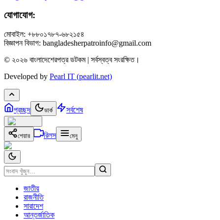
যোগাযোগ:
মোবাইল: +৮৮০১৭৮৭-৬৮২১৫৪
বিজ্ঞাপন বিভাগ: bangladesherpatroinfo@gmail.com
© ২০২৬ বাংলাদেশেরপত্র ডটকম | সর্বস্বত্ব সংরক্ষিত।
Developed by
Pearl IT (pearlit.net)
প্রচ্ছদ
সর্বশেষ
ডার্ক
রিলস
শেয়ার
মেনু
জাতীয়
রাজনীতি
সারাদেশ
আন্তর্জাতিক