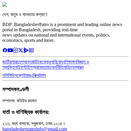
দেশ, মানুষ ও মানবতার কল্যাণে
BDP: BangladesherPatro is a prominent and leading online news
portal in Bangladesh, providing real-time
news updates on national and international events, politics,
economics, sports and more.
জাতীয়
সারাদেশ
আন্তর্জাতিক
খেলাধুলা
বিনোদন
শিক্ষাঙ্গন
বিজ্ঞান ও
প্রযুক্তি
লাইফস্টাইল
প্রবাস
মতামত
অর্থনীতি
সাহিত্য
স্বাস্থ্য
পলিসি
ডিসক্লেইমার
এথিক্স
টার্মস
সম্পাদকমণ্ডলী
সম্পাদক: মতিউর রহমান
বার্তা ও বাণিজ্যিক কার্যালয়:
২২৩, মধ্য বাসাবো, সবুজবাগ, ঢাকা-১২১৪।
bangladesherpatroinfo@gmail.com