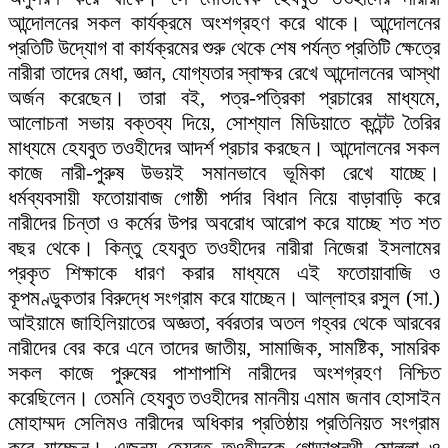
আন্দোলনের সকল কার্যক্রমে অংশগ্রহণ করে থাকে। আন্দোলনের
প্রতিটি উদ্যোগ বা কার্যক্রমের শুরু থেকে শেষ পর্যন্ত প্রতিটি ক্ষেত্রে
নারীরা তাদের মেধা, জ্ঞান, যোগ্যতার স্বাক্ষর রেখে আন্দোলনের আস্থা
অর্জন করেছেন। তারা বই, পত্র-পত্রিকা প্রচারের মাধ্যমে,
আলোচনা সভায় বক্তব্য দিয়ে, সোশ্যাল মিডিয়াতে কন্টেন্ট তৈরির
মাধ্যমে হেযবুত তওহীদের আদর্শ প্রচার করছেন। আন্দোলনের সকল
কাজে নারী-পুরুষ উভয়ই সমানভাবে ভূমিকা রেখে যাচ্ছে।
ধর্মব্যবসায়ী ফতোয়াবাজ গোষ্ঠী পর্দার বিধান নিয়ে বাড়াবাড়ি করে
নারীদের চিন্তা ও কর্মের উপর অবরোধ আরোপ করে যাচ্ছে শত শত
বছর থেকে। কিন্তু হেযবুত তওহীদের নারীরা নিজেরা ইসলামের
প্রকৃত শিক্ষাকে ধারণ করার মাধ্যমে এই ফতোয়াবাজি ও
কূপমণ্ডুকতার বিরুদ্ধে সংগ্রাম করে যাচ্ছেন। আল্লাহর রসুল (সা.)
আইয়ামে জাহিলিয়াতের অজ্ঞতা, বর্বরতার অতল গহ্বর থেকে আরবের
নারীদের বের করে এনে তাদের জাতীয়, সামাজিক, সামষ্টিক, সামরিক
সকল কাজে পুরুষের পাশাপাশি নারীদের অংশগ্রহণ নিশ্চিত
করেছিলেন। তেমনি হেযবুত তওহীদের মাননীয় এমাম জনাব হোসাইন
মোহাম্মদ সেলিমও নারীদের অধিকার প্রতিষ্ঠায় প্রতিনিয়ত সংগ্রাম