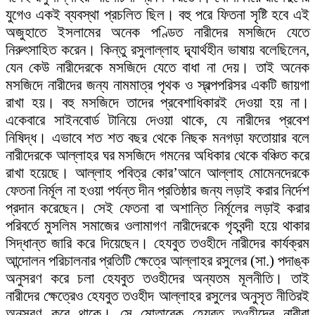
যুগেও একই ব্যবস্থা প্রচলিত ছিল। বহু পরে ফিতনা সৃষ্টি হবে এই
অজুহাতে ইসলামের অনেক পণ্ডিত নারীদের মসজিদে যেতে
নিরুৎসাহিত করেন। কিন্তু রসুলাল্লাহ দ্ব্যার্থহীন ভাষায় বলেছিলেন,
যেন কেউ নারীদেরকে মসজিদে যেতে বাধা না দেয়। তাই অনেক
মসজিদে নারীদের জন্য নামমাত্র পৃথক ও স্বল্পপরিসর একটি জায়গা
রাখা হয়। বহু মসজিদে তাদের প্রবেশাধিকারই দেওয়া হয় না।
একেবারে সাইনবোর্ড টানিয়ে দেওয়া থাকে, যে নারীদের প্রবেশ
নিষিদ্ধ। এভাবে শত শত বছর থেকে নিছক মনগড়া ফতোয়ার বলে
নারীদেরকে আল্লাহর ঘর মসজিদে গমনের অধিকার থেকে বঞ্চিত করে
রাখা হয়েছে। আল্লাহ পবিত্র কোর’আনে আল্লাহ মোমেনদেরকে
ফেতনা নির্মূল না হওয়া পর্যন্ত দীন প্রতিষ্ঠার জন্য লড়াই করার নির্দেশ
প্রদান করেছেন। সেই ফেতনা বা অশান্তি নির্মূলের লড়াই করার
পরিবর্তে মুসলিম সমাজের ওলামাগণ নারীদেরকে গৃহবন্দী হয়ে থাকার
সিদ্ধান্ত জারি করে দিয়েছেন। হেযবুত তওহীদে নারীদের কার্যক্রম
আন্দোলন পরিচালনার প্রতিটি ক্ষেত্রে আল্লাহর রসুলের (সা.) পদাঙ্ক
অনুসরণ করে চলা হেযবুত তওহীদের অন্যতম মূলনীতি। তাই
নারীদের ক্ষেত্রেও হেযবুত তওহীদ আল্লাহর রসুলের অনুসৃত নীতিরই
অনুসরণ করে থাকে। সে মোতাবেক হেযবুত তওহীদের নারীরা