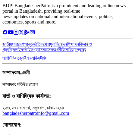
BDP: BangladesherPatro is a prominent and leading online news
portal in Bangladesh, providing real-time
news updates on national and international events, politics,
economics, sports and more.
জাতীয়
সারাদেশ
আন্তর্জাতিক
খেলাধুলা
বিনোদন
শিক্ষাঙ্গন
বিজ্ঞান ও
প্রযুক্তি
লাইফস্টাইল
প্রবাস
মতামত
অর্থনীতি
সাহিত্য
স্বাস্থ্য
পলিসি
ডিসক্লেইমার
এথিক্স
টার্মস
সম্পাদকমণ্ডলী
সম্পাদক: মতিউর রহমান
বার্তা ও বাণিজ্যিক কার্যালয়:
২২৩, মধ্য বাসাবো, সবুজবাগ, ঢাকা-১২১৪।
bangladesherpatroinfo@gmail.com
যোগাযোগ: