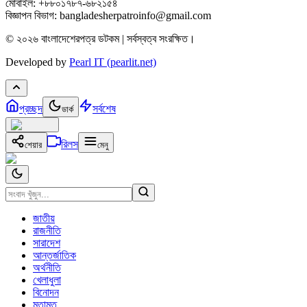
মোবাইল: +৮৮০১৭৮৭-৬৮২১৫৪
বিজ্ঞাপন বিভাগ: bangladesherpatroinfo@gmail.com
© ২০২৬ বাংলাদেশেরপত্র ডটকম | সর্বস্বত্ব সংরক্ষিত।
Developed by
Pearl IT (pearlit.net)
প্রচ্ছদ
সর্বশেষ
ডার্ক
রিলস
শেয়ার
মেনু
জাতীয়
রাজনীতি
সারাদেশ
আন্তর্জাতিক
অর্থনীতি
খেলাধুলা
বিনোদন
মতামত