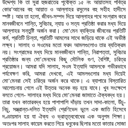
উদ্দেশ্য কি তা সুরা হুজরাতের পূর্বোক্ত ১৫ নং আয়াতসহ পবিত্র
কোর’আনের বহু আয়াত ও আল্লাহর রসুলের বহু সহীহ হাদীসে
স্পষ্ট। আর তা হলো, জীবন-সম্পদ দিয়ে আল্লাহর পথে সংগ্রাম করে
মানবজীবনে শান্তি, সুবিচার, ন্যায় ও সত্য প্রতিষ্ঠা করার মধ্য দিয়ে
আল্লাহর সন্তুষ্টি অর্জন করা। মো’মেন ব্যক্তির জীবনের প্রতিটি
কর্ম, প্রতিটি চিন্তা, প্রতিটি আমলের সাথে জড়িয়ে থাকে এই অভীষ্ঠ
লক্ষ্য। সালাহ ও সওমের মতো ফরদ আমলগুলোও তার ব্যতিক্রম
নয়। সংগ্রামের মধ্য দিয়ে মানবজীবনে শান্তি, নিরাপত্তা, সুবিচার
প্রতিষ্ঠার জন্য মো’মেনদের কিছু মৌলিক গুণ, বৈশিষ্ট, চরিত্র
প্রয়োজন। আমরা যদি সালাহ, সওম ইত্যাদি আমলকে গভীরভাবে
পর্যবেক্ষণ করি, আমরা দেখবো, এই আমলগুলোর মধ্য দিয়েই
মো’মেনরা সেই চরিত্র অর্জন করে থাকে। এ ব্যাপারে বিস্তারিত
আলোচনায় গেলে এই উত্তর অনেক বড় হয়ে যাবে। খুব সংক্ষেপে
বলতে গেলে- সালাহর মধ্য দিয়ে মো’মেনরা জামাতে ঐক্যবদ্ধ হয়।
তারা যখন কাতারবদ্ধ হয়ে পাশাপাশি দাঁড়ায় তখন সাদা-কালো, উঁচু-
নিচু, সম্ভ্রান্ত-দলিত ইত্যাদি শ্রেণিভেদ ভুলে এক জাতি হিসেবে
দণ্ডায়মান হয় যা ঐক্য ও ভ্রাতৃত্ববোধের এক অনুপম শিক্ষা।
অতঃপর সালাহ কায়েম করতে গিয়ে ধনুকের ছিলার মতো কাতার সোজা