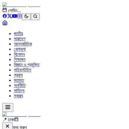
লোডিং...
জাতীয়
সারাদেশ
আন্তর্জাতিক
খেলাধুলা
বিনোদন
শিক্ষাঙ্গন
বিজ্ঞান ও প্রযুক্তি
লাইফস্টাইল
প্রবাস
মতামত
অর্থনীতি
সাহিত্য
স্বাস্থ্য
📍 ঢাকা
বন্ধ করুন