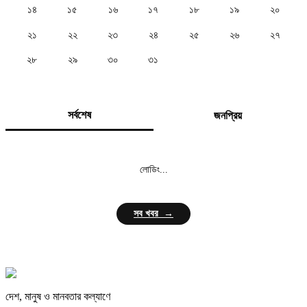
১৪
১৫
১৬
১৭
১৮
১৯
২০
২১
২২
২৩
২৪
২৫
২৬
২৭
২৮
২৯
৩০
৩১
সর্বশেষ
জনপ্রিয়
লোডিং...
সব খবর →
দেশ, মানুষ ও মানবতার কল্যাণে