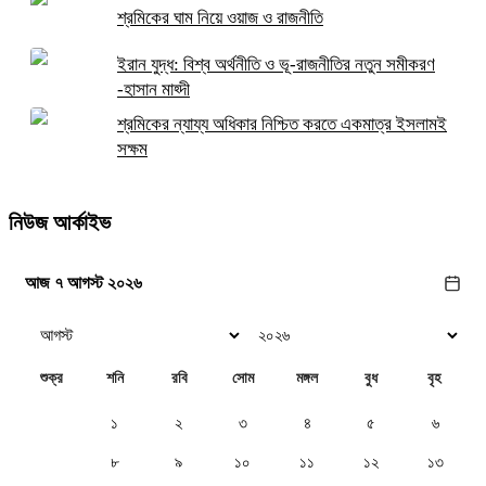
শ্রমিকের ঘাম নিয়ে ওয়াজ ও রাজনীতি
ইরান যুদ্ধ: বিশ্ব অর্থনীতি ও ভূ-রাজনীতির নতুন সমীকরণ
-হাসান মাহ্দী
শ্রমিকের ন্যায্য অধিকার নিশ্চিত করতে একমাত্র ইসলামই
সক্ষম
নিউজ আর্কাইভ
আজ ৭ আগস্ট ২০২৬
শুক্র
শনি
রবি
সোম
মঙ্গল
বুধ
বৃহ
১
২
৩
৪
৫
৬
৭
৮
৯
১০
১১
১২
১৩