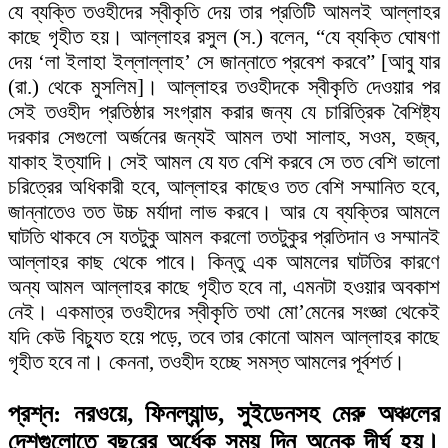
যে ব্যক্তি তওহীদের স্বীকৃতি দেয় তার প্রতিটি আমলই আল্লাহর
কাছে গৃহীত হয়। আল্লাহর রসুল (স.) বলেন, “যে ব্যক্তি ঘোষণা
দেয় ‘লা ইলাহা ইল্লাল্লাহ’ সে জান্নাতে প্রবেশ করবে” [আবু যার
(রা.) থেকে মুসলিম]। আল্লাহর তওহীদকে স্বীকৃতি দেওয়ার পর
সেই তওহীদ প্রতিষ্ঠার সংগ্রাম করার জন্য যে চারিত্রিক বৈশিষ্ট্য
দরকার সেগুলো অর্জনের জন্যই আমল তথা সালাহ, সওম, হজ্ব,
যাকাহ ইত্যাদি। সেই আমল যে যত বেশি করবে সে তত বেশি ভালো
চরিত্রের অধিকারী হবে, আল্লাহর কাছেও তত বেশি সম্মানিত হবে,
জান্নাতেও তত উচ্চ মর্যাদা লাভ করবে। আর যে ব্যক্তির আমলে
ঘাটতি থাকবে সে যতটুকু আমল করলো ততটুকুর প্রতিদান ও সম্মানই
আল্লাহর কাছ থেকে পাবে। কিন্তু এক আমলের ঘাটতির কারণে
অন্য আমল আল্লাহর কাছে গৃহীত হবে না, এমনটা হওয়ার অবকাশ
নেই। একমাত্র তওহীদের স্বীকৃতি তথা মো’মেনের সংজ্ঞা থেকেই
যদি কেউ বিচ্যুত হয়ে পড়ে, তবে তার কোনো আমল আল্লাহর কাছে
গৃহীত হবে না। কেননা, তওহীদ হচ্ছে সমস্ত আমলের পূর্বশর্ত।
প্রশ্ন: নরওয়ে, ফিনল্যান্ড, সুইডেনসহ মেরু অঞ্চলের
দেশগুলোতে বছরের অর্ধেক সময় দিন অনেক দীর্ঘ হয়।