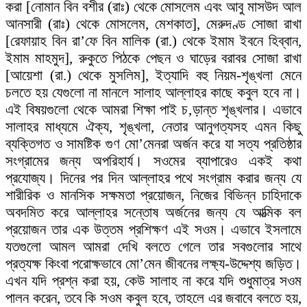
করা [নোমান বিন বশীর (রাঃ) থেকে মোসলেম এবং আবু মাসউদ আল
আনসারী (রাঃ) থেকে মোসলেম, মেশকাত], মেরুদণ্ড সোজা রাখা
[রেফায়াহ বিন রা’ফে বিন মালিক (রা.) থেকে ইমাম ইবনে হিব্বান,
ইমাম মাহমুদ], রুকুতে পিঠকে পেছন ও ঘাড়ের বরাবর সোজা রাখা
[আয়েশা (রা.) থেকে মুসলিম], ইত্যাদি বহু নিয়ম-শৃঙ্খলা মেনে
চলতে হয় যেগুলো না মানলে সালাহ আল্লাহর কাছে কবুল হবে না।
এই বিষয়গুলো থেকে আমরা শিক্ষা পাই চ‚ড়ান্ত শৃঙ্খলার। এভাবে
সালাহর মাধ্যমে ঐক্য, শৃঙ্খলা, নেতার আনুগত্যসহ এমন কিছু
ব্যক্তিগত ও সামষ্টিক গুণ মো’মেনরা অর্জন করে যা সত্য প্রতিষ্ঠার
সংগ্রামের জন্য অপরিহার্য। সওমের ব্যাপারেও একই কথা
প্রযোজ্য। দিনের পর দিন আল্লাহর পথে সংগ্রাম করার জন্য যে
শারীরিক ও মানসিক সক্ষমতা প্রয়োজন, নিজের বিভিন্ন চাহিদাকে
অবদমিত করে আল্লাহর সন্তোষ অর্জনের জন্য যে আত্মিক বল
প্রয়োজন তার এক উত্তম প্রশিক্ষণ এই সওম। এভাবে ইসলামে
যতগুলো আমল আমরা দেখি বলতে গেলে তার সবগুলোর সাথে
প্রত্যক্ষ কিংবা পরোক্ষভাবে মো’মেন জীবনের লক্ষ্য-উদ্দেশ্য জড়িত।
এখন যদি প্রশ্ন করা হয়, কেউ সালাহ না করে যদি শুধুমাত্র সওম
পালন করেন, তবে কি সওম কবুল হবে, তাহলে এর জবাবে বলতে হয়,