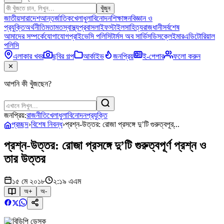
খুঁজুন
জাতীয়
সারাদেশ
আন্তর্জাতিক
খেলাধুলা
বিনোদন
শিক্ষাঙ্গন
বিজ্ঞান ও
প্রযুক্তি
অর্থনীতি
মতামত
স্বাস্থ্য
প্রবাস
লাইফস্টাইল
সাহিত্য
রাজধানী
সর্বশেষ
আমাদের সম্পর্কে
যোগাযোগ
প্রাইভেসি পলিসি
টার্মস অব সার্ভিস
ডিসক্লেইমার
এডিটোরিয়াল
পলিসি
এলাকার খবর
ছবির গল্প
আর্কাইভ
জনপ্রিয়
ই-পেপার
ফলো করুন
✕
আপনি কী খুঁজছেন?
জনপ্রিয়:
রাজনীতি
খেলাধুলা
বিনোদন
প্রযুক্তি
প্রচ্ছদ
›
বিশেষ নিবন্ধ
›
প্রশ্ন-উত্তর: রোজা প্রসঙ্গে দু’টি গুরুত্বপূর্...
প্রশ্ন-উত্তর: রোজা প্রসঙ্গে দু’টি গুরুত্বপূর্ণ প্রশ্ন ও
তার উত্তর
১৫ মে ২০১৮
২:১৯ এএম
অ+
অ-
বিডিপি ডেস্ক