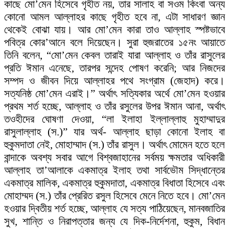
কাছে মো’মেন হিসেবে গৃহীত নয়, তার সালাহ বা সওম কিংবা অন্য
কোনো আমল আল্লাহর কাছে গৃহীত হবে না, এটা সাধারণ জ্ঞান
থেকেই বোঝা যায়। আর মো’মেন কারা তাও আল্লাহ স্পষ্টভাবে
পবিত্র কোর’আনে বলে দিয়েছেন। সুরা হুজরাতের ১৫নং আয়াতে
তিনি বলেন, “মো’মেন কেবল তারাই যারা আল্লাহ ও তাঁর রাসুলের
প্রতি ঈমান এনেছে, তারপর সন্দেহ পোষণ করেনি; আর নিজদের
সম্পদ ও জীবন দিয়ে আল্লাহর পথে সংগ্রাম (জেহাদ) করে।
সত্যনিষ্ঠ মো’মেন এরাই।” অর্থাৎ সত্যিকার অর্থে মো’মেন হওয়ার
প্রথম শর্ত হচ্ছে, আল্লাহ ও তাঁর রসুলের উপর ঈমান আনা, অর্থাৎ
তওহীদের ঘোষণা দেওয়া, “লা ইলাহা ইল্লাল্লাহু মুহাম্মাদুর
রাসুলাল্লাহ (স.)” যার অর্থ- আল্লাহ ছাড়া কোনো ইলাহ বা
হুকুমদাতা নেই, মোহাম্মাদ (স.) তাঁর রাসুল। অর্থাৎ মোমেন হতে হলে
বান্দাকে অবশ্য সবার আগে বিশ্বজাহানের সর্বময় ক্ষমতার অধিকারী
আল্লাহ তা’আলাকে একমাত্র ইলাহ তথা সার্বভৌম সিদ্ধান্তের
একমাত্র মালিক, একমাত্র হুকুমদাতা, একমাত্র বিধাতা হিসেবে এবং
মোহাম্মদ (স.) তাঁর প্রেরিত রসুল হিসেবে মেনে নিতে হবে। মো’মেন
হওয়ার দ্বিতীয় শর্ত হচ্ছে, আল্লাহ যে সত্য পাঠিয়েছেন, মানবজাতির
সুখ, শান্তি ও নিরাপত্তার জন্য যে দিক-নির্দেশনা, হুকুম, বিধান