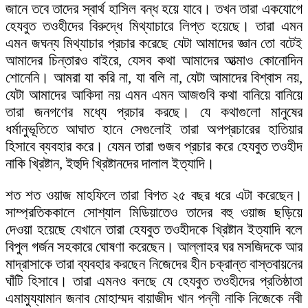
জানে তবে তাদের স্বার্থ হাসিল বন্ধ হয়ে যাবে। তখন তারা একযোগে
হেযবুত তওহীদের বিরুদ্ধে মিথ্যাচারে লিপ্ত হয়েছে। তারা এমন
এমন জঘন্য মিথ্যাচার প্রচার করেছে যেটা আমাদের জ্ঞান তো বটেই
আমাদের চিন্তারও বাইরে, যেসব কথা আমাদের আত্মাও কোনোদিন
শোনেনি। আমরা যা করি না, যা বলি না, যেটা আমাদের বিশ্বাস নয়,
যেটা আমাদের আকিদা নয় এমন এমন আজগুবি কথা বানিয়ে বানিয়ে
তারা জনগণের মধ্যে প্রচার করছে। যে কথাগুলো মানুষের
ধর্মানুভূতিতে আঘাত হানে সেগুলোই তারা অপপ্রচারের হাতিয়ার
হিসাবে ব্যবহার করে। যেমন তারা গুজব প্রচার করে হেযবুত তওহীদ
নাকি খ্রিষ্টান, ইহুদি খ্রিষ্টানদের দালাল ইত্যাদি।
শত শত ওয়াজ মাহফিলে তারা বিগত ২৫ বছর ধরে এটা করেছেন।
সাম্প্রতিককালে সোশ্যাল মিডিয়াতেও তাদের বহু ওয়াজ ছড়িয়ে
দেওয়া হয়েছে যেখানে তারা হেযবুত তওহীদকে খ্রিষ্টান ইত্যাদি বলে
বিপুল গর্জন সহকারে ঘোষণা করেছেন। আল্লাহর ঘর মসজিদকে আর
মাদ্রাসাকে তারা ব্যবহার করছেন নিজেদের হীন চক্রান্ত বাস্তবায়নের
ঘাঁটি হিসাবে। তারা এমনও বলছে যে হেযবুত তওহীদের প্রতিষ্ঠাতা
এমামুয্যামান জনাব মোহাম্মদ বায়াজীদ খান পন্নী নাকি নিজেকে নবী