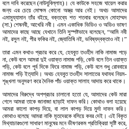
বলে দাবি করেছেন (নাউযুবিল্লাহ)। যে কাউকে সহজে ঘায়েল করার
জন্য এর চেয়ে মোক্ষম কোনো অস্ত্র আর নেই। অথচ আমাদের
এমামুয্যামান তাঁর বইয়ে, বক্তব্যে শত শতবার বলেছেন মোহাম্মদ
(সা.) শেষনবী, আখেরি নবী। এমন একাধিক ভিডিও ও অডিও ভাষণ
আমাদের কাছে আছে যেখানে তিনি সুস্পষ্টভাবে বলেছেন, “আমি নবী
নই, রসুল নই, পীর ফকির নই, জ্যোতিষি নই, ভবিষ্যদ্বক্তাও নই।”
তারা এমন কথাও প্রচার করে যে, হেযবুত তওহীদ নাকি নামাজ পড়ে
না, কেউ বলে আমরা দুই ওয়াক্ত নামাজ পড়ি, কেউ বলে তিন ওয়াক্ত
পড়ি, কেউ বলে পূর্ব দিকে ফিরে নামাজ পড়ি, কেউ বলে শুধু রোববারে
নামাজ পড়ি ইত্যাদি। অথচ হেযবুত তওহীদ সালাতের যথাযথ নিয়ম-
শৃঙ্খলা অনুসরণ করে দৈনিক পাঁচ ওয়াক্ত সালাহ আদায় করে থাকে।
আমাদের বিরুদ্ধে অপপ্রচার চালানো হতো যে, আমাদের কেউ মারা
গেলে আমরা তাকে জানাজা ছাড়াই দাফন করি। কোথাও বলা হয়েছে
আমরা কালো কাপড় দিয়ে, বা লাল কাপড় দিয়ে মুর্দা দাফন করি।
কোথাও বলেছে আমরা নাকি মৃতদেরকে বসিয়ে কবর দেই। এই বিকৃত
মিথ্যাচারগুলো সাধারণ মানুষের মনে ভীষণরকম প্রতিক্রিয়া সৃষ্টি করে,