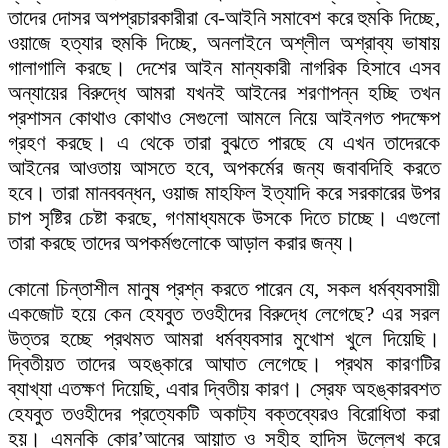
তাদের দোসর অপপ্রচারকারীরা বে-আইনি সমাবেশ করে হুমকি দিচ্ছে,
ওয়াজে হত্যার হুমকি দিচ্ছে, অনলাইনে অশ্লীল অশ্রাব্য ভাষায়
গালাগালি করছে। দেশের আইন মান্যকারী নাগরিক হিসাবে এসব
অন্যায়ের বিরুদ্ধে আমরা যখনই আইনের শরণাপন্ন হচ্ছি তখন
প্রশাসন কোথাও কোথাও সেগুলো আমলে নিয়ে আইনগত পদক্ষেপ
গ্রহণ করছে। এ থেকে তারা বুঝতে পারছে যে এখন তাদেরকে
আইনের আওতায় আসতে হবে, অপকর্মের জন্য জবাবদিহি করতে
হবে। তারা মানববন্ধন, ওয়াজ মাহফিল ইত্যাদি করে সরকারের উপর
চাপ সৃষ্টির চেষ্টা করছে, গণমাধ্যমকে উসকে দিতে চাচ্ছে। এগুলো
তারা করছে তাদের অপকর্মগুলোকে আড়াল করার জন্য।
কোনো চিন্তাশীল মানুষ প্রশ্ন করতে পারেন যে, সকল ধর্মব্যবসায়ী
একজোট হয়ে কেন হেযবুত তওহীদের বিরুদ্ধে লেগেছে? এর সরল
উত্তর হচ্ছে প্রথমত আমরা ধর্মব্যবসার মুখোশ খুলে দিয়েছি।
দ্বিতীয়ত তাদের অহঙ্কারে আঘাত লেগেছে। প্রথম কারণটির
ব্যাখ্যা এতক্ষণ দিয়েছি, এবার দ্বিতীয় কারণ। স্রেফ অহঙ্কারবশত
হেযবুত তওহীদের প্রত্যেকটি অকাট্য বক্তব্যেরও বিরোধিতা করা
হয়। এমনকি কোর’আনের আয়াত ও সহীহ হাদিস উল্লেখ করে