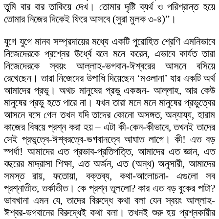
তুমি বার বার তাকিয়ে দেখ। তোমার দৃষ্টি ব্যর্থ ও পরিশ্রান্ত হয়ে
তোমার নিজের দিকেই ফিরে আসবে (সুরা মুলক ৩-৪)”।
যুগে যুগে মানব সম্প্রদায়ের মধ্যে একটি পুরোহিত শ্রেণি এমনিভাবে
নিজেদেরকে প্রশ্নের ঊর্ধ্বে বলে মনে করেন, এভাবে কার্যত তারা
নিজেদেরকে স্বয়ং আল্লাহ-ভগবান-ঈশ্বরের আসনে বসিয়ে
রেখেছেন। তারা নিজেদের উপাধি দিয়েছেন ‘মওলানা’ যার একটি অর্থ
আমাদের প্রভু। অথচ মানুষের প্রভু একজন- আল্লাহ, আর কেউ
মানুষের প্রভু হতে পারে না। যখন তারা মনে মনে মানুষের প্রভুত্বের
আসনে বসে গেল তখন যদি তাদের কোনো অসঙ্গত, অন্যায্য, হারাম
কাজের বিষয়ে প্রশ্ন করা হয় – এটা কী-কেন-কীভাবে, তখনই তাদের
সেই প্রভুত্বে-ঈশ্বরত্বে-ভগবানত্বে আঘাত লাগে। কী! এত বড়
স্পর্ধা! আমাদের এত প্রভাব-প্রতিপত্তি, আমাদের এত জ্ঞান, এত
বছরের মাদ্রাসা শিক্ষা, এত অর্জন, এত (অন্ধ) অনুসারী, আমাদের
সমস্ত রায়, ফতোয়া, বক্তব্য, কথা-আলোচনা- এগুলো সব
প্রশ্নাতীত, তর্কাতীত। কে প্রশ্ন তুললো? কার এত বড় বুকের পাটা?
ভাবখানা এমন যে, তাদের বিরুদ্ধে কথা বলা যেন স্বয়ং আল্লাহ-
ঈশ্বর-ভগবানের বিরুদ্ধেই কথা বলা। তখনই শুরু হয় প্রশ্নকারীর