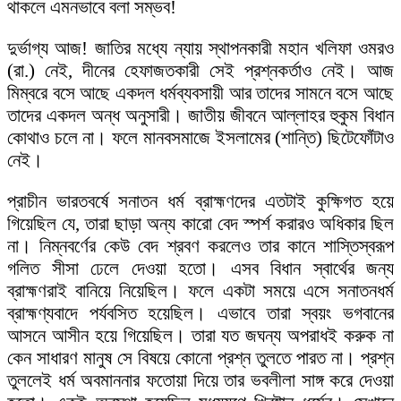
থাকলে এমনভাবে বলা সম্ভব!
দুর্ভাগ্য আজ! জাতির মধ্যে ন্যায় স্থাপনকারী মহান খলিফা ওমরও
(রা.) নেই, দীনের হেফাজতকারী সেই প্রশ্নকর্তাও নেই। আজ
মিম্বরে বসে আছে একদল ধর্মব্যবসায়ী আর তাদের সামনে বসে আছে
তাদের একদল অন্ধ অনুসারী। জাতীয় জীবনে আল্লাহর হুকুম বিধান
কোথাও চলে না। ফলে মানবসমাজে ইসলামের (শান্তি) ছিটেফোঁটাও
নেই।
প্রাচীন ভারতবর্ষে সনাতন ধর্ম ব্রাহ্মণদের এতটাই কুক্ষিগত হয়ে
গিয়েছিল যে, তারা ছাড়া অন্য কারো বেদ স্পর্শ করারও অধিকার ছিল
না। নিম্নবর্ণের কেউ বেদ শ্রবণ করলেও তার কানে শাস্তিস্বরূপ
গলিত সীসা ঢেলে দেওয়া হতো। এসব বিধান স্বার্থের জন্য
ব্রাহ্মণরাই বানিয়ে নিয়েছিল। ফলে একটা সময়ে এসে সনাতনধর্ম
ব্রাহ্মণ্যবাদে পর্যবসিত হয়েছিল। এভাবে তারা স্বয়ং ভগবানের
আসনে আসীন হয়ে গিয়েছিল। তারা যত জঘন্য অপরাধই করুক না
কেন সাধারণ মানুষ সে বিষয়ে কোনো প্রশ্ন তুলতে পারত না। প্রশ্ন
তুললেই ধর্ম অবমাননার ফতোয়া দিয়ে তার ভবলীলা সাঙ্গ করে দেওয়া