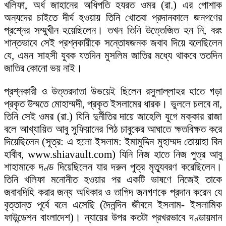
খলিফা, অর্ধ জাহানের অধিপতি হযরত ওমর (রা.) এর পোশাক
অন্যদের চাইতে দীর্ঘ হওয়ায় তিনি খোতবা প্রদানকালে জনগণের
প্রশ্নের সম্মুখীন হয়েছিলেন। তখন তিনি উত্তেজিত হন নি, বরং
শান্তভাবে সেই প্রশ্নকারীকে সন্তোষজনক জবাব দিয়ে বলেছিলেন
যে, এমন সাহসী যুবক যতদিন মুসলিম জাতির মধ্যে থাকবে ততদিন
জাতির কোনো ভয় নাই।
প্রশ্নকারী ও উত্তরদাতা উভয়েই ছিলেন রসুলাল্লাহর হাতে গড়া
প্রকৃত উম্মতে মোহাম্মদী, প্রকৃত ইসলামের ধারক। ভুললে চলবে না,
তিনি সেই ওমর (রা.) যিনি দুর্নীতির দায়ে জাহেলি যুগে মক্কার রাজা
বলে আখ্যায়িত আবু সুফিয়ানের পিঠ চাবুকের আঘাতে ক্ষতবিক্ষত করে
দিয়েছিলেন (সূত্র: এ হলো ইসলাম: ইমামুদ্দিন মুহাম্মদ তোয়াহা বিন
হাবীব, www.shiavault.com) যিনি নিজ হাতে নিজ পুত্র আবু
শাহামাকে দণ্ড দিয়েছিলেন যার দরুন পুত্র মৃত্যুবরণ করেছিলেন।
তিনি খলিফা মনোনীত হওয়ার পর একটি ভাষণে নিজেই তাকে
জবাবদিহি করার জন্য অধিকার ও তাগিদ জনগণকে প্রদান করেন যে
বৃত্তান্ত পূর্বে বলে এসেছি (দৈনন্দিন জীবনে ইসলাম- ইসলামিক
ফাউন্ডেশন বাংলাদেশ)। ন্যায়ের উপর কতটা প্রখরভাবে দণ্ডায়মান