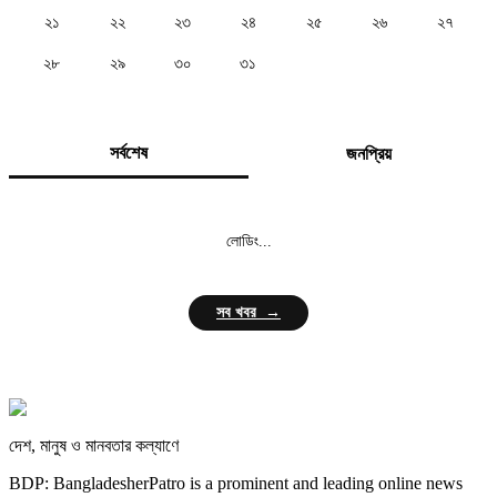
২১
২২
২৩
২৪
২৫
২৬
২৭
২৮
২৯
৩০
৩১
সর্বশেষ
জনপ্রিয়
লোডিং...
সব খবর →
দেশ, মানুষ ও মানবতার কল্যাণে
BDP: BangladesherPatro is a prominent and leading online news