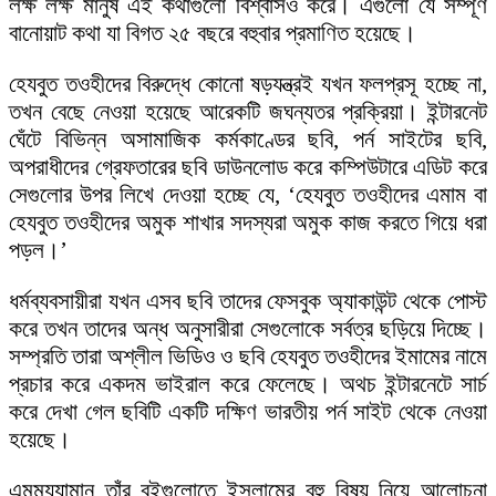
লক্ষ লক্ষ মানুষ এই কথাগুলো বিশ্বাসও করে। এগুলো যে সম্পূর্ণ
বানোয়াট কথা যা বিগত ২৫ বছরে বহুবার প্রমাণিত হয়েছে।
হেযবুত তওহীদের বিরুদ্ধে কোনো ষড়যন্ত্রই যখন ফলপ্রসূ হচ্ছে না,
তখন বেছে নেওয়া হয়েছে আরেকটি জঘন্যতর প্রক্রিয়া। ইন্টারনেট
ঘেঁটে বিভিন্ন অসামাজিক কর্মকাণ্ডের ছবি, পর্ন সাইটের ছবি,
অপরাধীদের গ্রেফতারের ছবি ডাউনলোড করে কম্পিউটারে এডিট করে
সেগুলোর উপর লিখে দেওয়া হচ্ছে যে, ‘হেযবুত তওহীদের এমাম বা
হেযবুত তওহীদের অমুক শাখার সদস্যরা অমুক কাজ করতে গিয়ে ধরা
পড়ল।’
ধর্মব্যবসায়ীরা যখন এসব ছবি তাদের ফেসবুক অ্যাকাউন্ট থেকে পোস্ট
করে তখন তাদের অন্ধ অনুসারীরা সেগুলোকে সর্বত্র ছড়িয়ে দিচ্ছে।
সম্প্রতি তারা অশ্লীল ভিডিও ও ছবি হেযবুত তওহীদের ইমামের নামে
প্রচার করে একদম ভাইরাল করে ফেলেছে। অথচ ইন্টারনেটে সার্চ
করে দেখা গেল ছবিটি একটি দক্ষিণ ভারতীয় পর্ন সাইট থেকে নেওয়া
হয়েছে।
এমমুয্যামান তাঁর বইগুলোতে ইসলামের বহু বিষয় নিয়ে আলোচনা