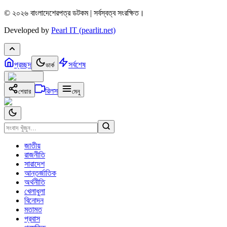
© ২০২৬ বাংলাদেশেরপত্র ডটকম | সর্বস্বত্ব সংরক্ষিত।
Developed by
Pearl IT (pearlit.net)
প্রচ্ছদ
সর্বশেষ
ডার্ক
রিলস
শেয়ার
মেনু
জাতীয়
রাজনীতি
সারাদেশ
আন্তর্জাতিক
অর্থনীতি
খেলাধুলা
বিনোদন
মতামত
প্রবাস