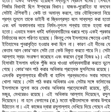
হতো। একই অবস্থা হয়েছিল মধ্যযুগে খ্রিষ্টান ধর্মের। সেখানে
গির্জার বিধানই ছিল ঈশ্বরের বিধান। যাজক-পুরোহিত যা বলবেন
সেটাই ঐশিবাণী। কেউ তা অমান্য করলে, তার যৌক্তিকতা নিয়ে
প্রশ্ন তুললে তাকে ডাইনী বা জ্বিনগ্রস্ত বলে সাব্যস্ত করা হতো
এবং ধর্ম অবমাননার দায়ে নির্মম-নৃশংস পন্থায় তাকে হত্যা করা
হতো। এভাবে সকল ধর্মই ধর্মব্যবসায়ীদের খপ্পরে পড়ে একই প্রকার
নির্যাতনের কলে পরিণত হয়েছে। কিন্তু শেষ ইসলামের ক্ষেত্রে একই
ইতিহাসের পুনরাবৃত্তি হওয়ার কথা ছিল না। কারণ এই দীনের যে
কেতাব আল কোর’আন সেটা তো কেউ বিকৃত করতে পারে নি। সেটা
আল্লাহ স্বয়ং সংরক্ষণ করেছেন এবং করবেন (সুরা হিজর ৯)। এই
হিসাবটা ইসলাম ধর্মকে পুঁজি করে খাওয়া ধর্মব্যবসায়ীরা করতে ভুলে
গেছে। কোর’আন পাঠ করার অধিকার প্রত্যেক মুসলিমের রয়েছে।
এমনকি রসুলাল্লাহর জীবনী বা হাদিস গ্রন্থগুলোও সবার সামনে
খোলা আছে। সেটা পাঠ করার অধিকার এবং সেটার সঙ্গে বর্তমানের
ইসলামকে তুলনা করে দেখার অধিকার প্রত্যেকেরই রয়েছে, মুচি,
মজুর, মেথরেরও রয়েছে। এই অধিকার আল্লাহ দিয়েছেন, রসুল
দিয়েছেন। না হলে বেলালের (রা.) মতো ক্রীতদাসকে কাবার উপরে
উঠাতেন না। এই কাজের দ্বারা রসুলাল্লাহ দেখিয়ে দিয়ে গেছেন এই