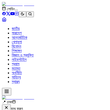
লোডিং...
জাতীয়
সারাদেশ
আন্তর্জাতিক
খেলাধুলা
বিনোদন
শিক্ষাঙ্গন
বিজ্ঞান ও প্রযুক্তি
লাইফস্টাইল
প্রবাস
মতামত
অর্থনীতি
সাহিত্য
স্বাস্থ্য
📍 ঢাকা
বন্ধ করুন