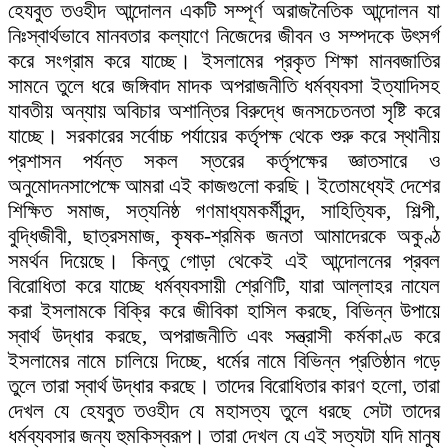
হেযবুত তওহীদ আন্দোলন একটি সম্পূর্ণ অরাজনৈতিক আন্দোলন যা
নিঃস্বার্থভাবে মানবতার কল্যাণে নিজেদের জীবন ও সম্পদকে উৎসর্গ
করে সংগ্রাম করে যাচ্ছে। ইসলামের প্রকৃত শিক্ষা মানবজাতির
সামনে তুলে ধরে জঙ্গিবাদ মাদক অপরাজনীতি ধর্মব্যবসা ইত্যাদিসহ
যাবতীয় অন্যায় অবিচার অশান্তির বিরুদ্ধে জনসচেতনতা সৃষ্টি করে
যাচ্ছে। সরকারের সর্বোচ্চ পর্যায়ের কর্তৃপক্ষ থেকে শুরু করে স্থানীয়
প্রশাসন পর্যন্ত সকল স্তরের কর্তৃপক্ষের জ্ঞাতসারে ও
অনুমোদনসাপেক্ষে আমরা এই কাজগুলো করছি। ইতোমধ্যেই দেশের
শিক্ষিত সমাজ, সত্যনিষ্ঠ গণমাধ্যমকর্মীবৃন্দ, সাহিত্যিক, শিল্পী,
বুদ্ধিজীবী, ছাত্রসমাজ, কৃষক-শ্রমিক জনতা আমাদেরকে অকুণ্ঠ
সমর্থন দিয়েছে। কিন্তু গোড়া থেকেই এই আন্দোলনের প্রবল
বিরোধিতা করে যাচ্ছে ধর্মব্যবসায়ী শ্রেণিটি, যারা আল্লাহর নাযেল
করা ইসলামকে বিক্রি করে জীবিকা হাসিল করছে, বিভিন্ন উপায়ে
স্বার্থ উদ্ধার করছে, অপরাজনীতি এবং সন্ত্রাসী কর্মকাণ্ড করে
ইসলামের নামে চালিয়ে দিচ্ছে, ধর্মের নামে বিভিন্ন প্রতিষ্ঠান গড়ে
তুলে তারা স্বার্থ উদ্ধার করছে। তাদের বিরোধিতার কারণ হলো, তারা
দেখল যে হেযবুত তওহীদ যে মহাসত্য তুলে ধরছে সেটা তাদের
ধর্মব্যবসার জন্য হুমকিস্বরূপ। তারা দেখল যে এই সত্যটা যদি মানুষ