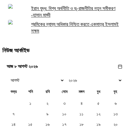
ইরান যুদ্ধ: বিশ্ব অর্থনীতি ও ভূ-রাজনীতির নতুন সমীকরণ
-হাসান মাহ্দী
শ্রমিকের ন্যায্য অধিকার নিশ্চিত করতে একমাত্র ইসলামই
সক্ষম
নিউজ আর্কাইভ
আজ ৮ আগস্ট ২০২৬
শুক্র
শনি
রবি
সোম
মঙ্গল
বুধ
বৃহ
১
২
৩
৪
৫
৬
৭
৮
৯
১০
১১
১২
১৩
১৪
১৫
১৬
১৭
১৮
১৯
২০