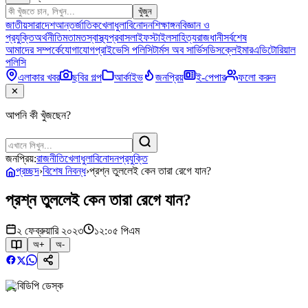
খুঁজুন
জাতীয়
সারাদেশ
আন্তর্জাতিক
খেলাধুলা
বিনোদন
শিক্ষাঙ্গন
বিজ্ঞান ও
প্রযুক্তি
অর্থনীতি
মতামত
স্বাস্থ্য
প্রবাস
লাইফস্টাইল
সাহিত্য
রাজধানী
সর্বশেষ
আমাদের সম্পর্কে
যোগাযোগ
প্রাইভেসি পলিসি
টার্মস অব সার্ভিস
ডিসক্লেইমার
এডিটোরিয়াল
পলিসি
এলাকার খবর
ছবির গল্প
আর্কাইভ
জনপ্রিয়
ই-পেপার
ফলো করুন
✕
আপনি কী খুঁজছেন?
জনপ্রিয়:
রাজনীতি
খেলাধুলা
বিনোদন
প্রযুক্তি
প্রচ্ছদ
›
বিশেষ নিবন্ধ
›
প্রশ্ন তুললেই কেন তারা রেগে যান?
প্রশ্ন তুললেই কেন তারা রেগে যান?
২ ফেব্রুয়ারি ২০২৩
১২:০৫ পিএম
অ+
অ-
বিডিপি ডেস্ক