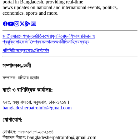
portal in Bangladesh, providing real-time
news updates on national and international events, politics,
economics, sports and more.
জাতীয়
সারাদেশ
আন্তর্জাতিক
খেলাধুলা
বিনোদন
শিক্ষাঙ্গন
বিজ্ঞান ও
প্রযুক্তি
লাইফস্টাইল
প্রবাস
মতামত
অর্থনীতি
সাহিত্য
স্বাস্থ্য
পলিসি
ডিসক্লেইমার
এথিক্স
টার্মস
সম্পাদকমণ্ডলী
সম্পাদক: মতিউর রহমান
বার্তা ও বাণিজ্যিক কার্যালয়:
২২৩, মধ্য বাসাবো, সবুজবাগ, ঢাকা-১২১৪।
bangladesherpatroinfo@gmail.com
যোগাযোগ:
মোবাইল: +৮৮০১৭৮৭-৬৮২১৫৪
বিজ্ঞাপন বিভাগ: bangladesherpatroinfo@gmail.com