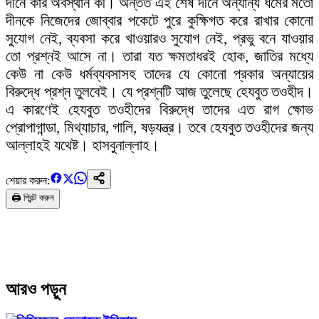
দীনে কার অবস্থান কী। অন্তত এই শেষ দীনে অন্যান্য ধর্মের মতো
দীনকে নিজেদের জোব্বার পকেটে পুরে কুক্ষিগত করে রাখার কোনো
সুযোগ নেই, ব্যবসা করে খাওয়ারও সুযোগ নেই, প্রভু বনে যাওয়ার
তো প্রশ্নই আসে না। তারা যত ক্ষমতাধরই হোক, জাতির মধ্যে
কেউ না কেউ ধর্মব্যবসাসহ তাদের যে কোনো প্রকার অন্যায়ের
বিরুদ্ধে প্রশ্ন তুলবেই। যে প্রশ্নটি আজ তুলেছে হেযবুত তওহীদ।
এ কারণেই হেযবুত তওহীদের বিরুদ্ধে তাদের এত রাগ ক্ষোভ
প্রোপাগান্ডা, মিথ্যাচার, গালি, ষড়যন্ত্র। তবে হেযবুত তওহীদের জন্য
আল্লাহই যথেষ্ট। হাসবুনাল্লাহ।
শেয়ার করুন:
🖨️ প্রিন্ট করুন
আরও পড়ুন