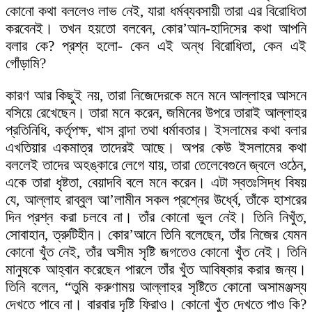
কোনো কথা বললেও লাভ নেই, যারা ধর্মব্যবসায়ী তারা এর বিরোধিতা
করবেনই। তখন হয়তো বলবেন, কোর’আন-হাদিসের কথা আপনি
বলার কে? প্রশ্ন হলো- কেন এই অন্ধ বিরোধিতা, কেন এই
গোঁড়ামি?
কারণ আর কিছুই নয়, তারা নিজেদেরকে মনে মনে আল্লাহর আসনে
বসিয়ে রেখেছেন। তারা মনে করেন, জমিনের উপরে তারাই আল্লাহর
প্রতিনিধি, কর্তৃপক্ষ, খাস বান্দা তথা ধর্মাবতার। ইসলামের কথা বলার
এখতিয়ার একমাত্র তাদেরই আছে। অপর কেউ ইসলামের কথা
বললেই তাদের অহঙ্কারে লেগে যায়, তারা তেলেবেগুনে জ্বলে ওঠেন,
একে তারা ধৃষ্টতা, বেয়াদবি বলে মনে করেন। এটা স্বতঃসিদ্ধ বিষয়
যে, আল্লাহ রাব্বুল আ’লামীন সকল প্রশ্নের উর্ধ্বে, তাঁকে হাশরের
দিন প্রশ্ন করা চলবে না। তাঁর কোনো ভুল নেই। তিনি নিখুঁত,
সোবাহান, ত্রুটিহীন। কোর’আনে তিনি বলেছেন, তাঁর নিজের যেমন
কোনো খুঁত নেই, তাঁর অসীম সৃষ্টি জগতেও কোনো খুঁত নেই। তিনি
মানুষকে আহ্বান করেছেন পারলে তাঁর খুঁত আবিষ্কার করার জন্য।
তিনি বলেন, “তুমি করুণাময় আল্লাহর সৃষ্টিতে কোনো অসামঞ্জস্য
দেখতে পাবে না। বারবার দৃষ্টি ফিরাও। কোনো খুঁত দেখতে পাও কি?