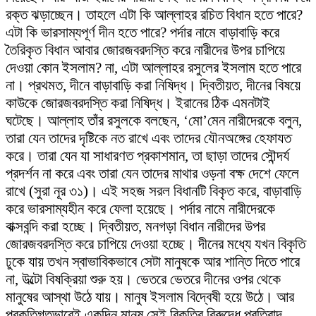
রক্ত ঝড়াচ্ছেন। তাহলে এটা কি আল্লাহর রচিত বিধান হতে পারে?
এটা কি ভারসাম্যপূর্ণ দীন হতে পারে? পর্দার নামে বাড়াবাড়ি করে
তৈরিকৃত বিধান আবার জোরজবরদস্তি করে নারীদের উপর চাপিয়ে
দেওয়া কোন ইসলাম? না, এটা আল্লাহর রসুলের ইসলাম হতে পারে
না। প্রথমত, দীনে বাড়াবাড়ি করা নিষিদ্ধ। দ্বিতীয়ত, দীনের বিষয়ে
কাউকে জোরজবরদস্তি করা নিষিদ্ধ। ইরানের ঠিক এমনটাই
ঘটেছে। আল্লাহ তাঁর রসুলকে বলছেন, ‘মো’মেন নারীদেরকে বলুন,
তারা যেন তাদের দৃষ্টিকে নত রাখে এবং তাদের যৌনঅঙ্গের হেফাযত
করে। তারা যেন যা সাধারণত প্রকাশমান, তা ছাড়া তাদের সৌন্দর্য
প্রদর্শন না করে এবং তারা যেন তাদের মাথার ওড়না বক্ষ দেশে ফেলে
রাখে (সুরা নূর ৩১)। এই সহজ সরল বিধানটি বিকৃত করে, বাড়াবাড়ি
করে ভারসাম্যহীন করে ফেলা হয়েছে। পর্দার নামে নারীদেরকে
বাক্সবন্দি করা হচ্ছে। দ্বিতীয়ত, মনগড়া বিধান নারীদের উপর
জোরজবরদস্তি করে চাপিয়ে দেওয়া হচ্ছে। দীনের মধ্যে যখন বিকৃতি
ঢুকে যায় তখন স্বাভাবিকভাবে সেটা মানুষকে আর শান্তি দিতে পারে
না, উল্টো বিষক্রিয়া শুরু হয়। ভেতরে ভেতরে দীনের ওপর থেকে
মানুষের আস্থা উঠে যায়। মানুষ ইসলাম বিদ্বেষী হয়ে উঠে। আর
প্রকৃতিগতভাবেই একদিন মানুষ সেই বিকৃতির বিরুদ্ধে প্রতিবাদ