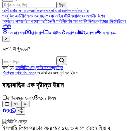
খুঁজুন
জাতীয়
সারাদেশ
আন্তর্জাতিক
খেলাধুলা
বিনোদন
শিক্ষাঙ্গন
বিজ্ঞান ও
প্রযুক্তি
অর্থনীতি
মতামত
স্বাস্থ্য
প্রবাস
লাইফস্টাইল
সাহিত্য
রাজধানী
সর্বশেষ
আমাদের সম্পর্কে
যোগাযোগ
প্রাইভেসি পলিসি
টার্মস অব সার্ভিস
ডিসক্লেইমার
এডিটোরিয়াল
পলিসি
এলাকার খবর
ছবির গল্প
আর্কাইভ
জনপ্রিয়
ই-পেপার
ফলো করুন
✕
আপনি কী খুঁজছেন?
জনপ্রিয়:
রাজনীতি
খেলাধুলা
বিনোদন
প্রযুক্তি
প্রচ্ছদ
›
বিশেষ নিবন্ধ
›
বাড়াবাড়ির এক দৃষ্টান্ত ইরান
বাড়াবাড়ির এক দৃষ্টান্ত ইরান
৫ ডিসেম্বর ২০২২
২:০৪ পিএম
অ+
অ-
বিডিপি ডেস্ক
ইসলামি বিপ্লবের চার বছর পরে ১৯৮৩ সালে ইরানে হিজাব