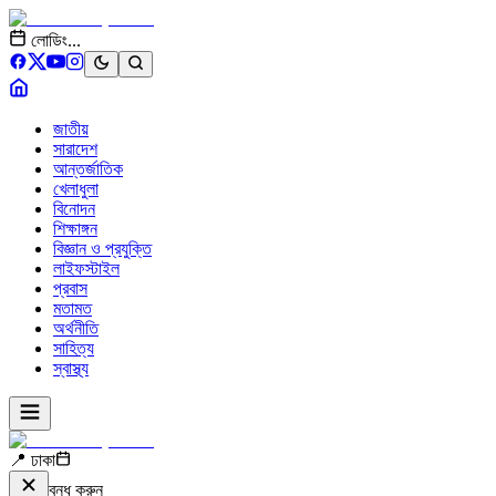
লোডিং...
জাতীয়
সারাদেশ
আন্তর্জাতিক
খেলাধুলা
বিনোদন
শিক্ষাঙ্গন
বিজ্ঞান ও প্রযুক্তি
লাইফস্টাইল
প্রবাস
মতামত
অর্থনীতি
সাহিত্য
স্বাস্থ্য
📍 ঢাকা
বন্ধ করুন