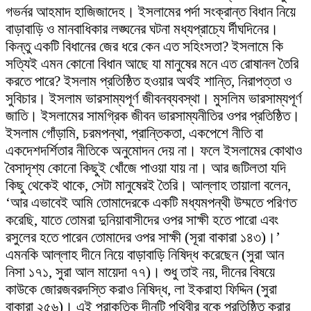
গভর্নর আহমাদ হাজিজাদেহ। ইসলামের পর্দা সংক্রান্ত বিধান নিয়ে
বাড়াবাড়ি ও মানবাধিকার লঙ্ঘনের ঘটনা মধ্যপ্রাচ্যে র্দীঘদিনের।
কিন্তু একটি বিধানের জের ধরে কেন এত সহিংসতা? ইসলামে কি
সত্যিই এমন কোনো বিধান আছে যা মানুষের মনে এত রোষানল তৈরি
করতে পারে? ইসলাম প্রতিষ্ঠিত হওয়ার অর্থই শান্তি, নিরাপত্তা ও
সুবিচার। ইসলাম ভারসাম্যপূর্ণ জীবনব্যবস্থা। মুসলিম ভারসাম্যপূর্ণ
জাতি। ইসলামের সামগ্রিক জীবন ভারসাম্যনীতির ওপর প্রতিষ্ঠিত।
ইসলাম গোঁড়ামি, চরমপন্থা, প্রান্তিকতা, একপেশে নীতি বা
একদেশদর্শিতার নীতিকে অনুমোদন দেয় না। ফলে ইসলামের কোথাও
বৈসাদৃশ্য কোনো কিছুই খোঁজে পাওয়া যায় না। আর জটিলতা যদি
কিছু থেকেই থাকে, সেটা মানুষেরই তৈরি। আল্লাহ তায়ালা বলেন,
‘আর এভাবেই আমি তোমাদেরকে একটি মধ্যমপন্থী উম্মতে পরিণত
করেছি, যাতে তোমরা দুনিয়াবাসীদের ওপর সাক্ষী হতে পারো এবং
রসুলের হতে পারেন তোমাদের ওপর সাক্ষী (সূরা বাকারা ১৪৩)।’
এমনকি আল্লাহ দীনে নিয়ে বাড়াবাড়ি নিষিদ্ধ করেছেন (সুরা আন
নিসা ১৭১, সুরা আল মায়েদা ৭৭)। শুধু তাই নয়, দীনের বিষয়ে
কাউকে জোরজবরদস্তি করাও নিষিদ্ধ, লা ইকরাহা ফিদ্দিন (সুরা
বাকারা ২৫৬)। এই প্রাকৃতিক দীনটি পৃথিবীর বুকে প্রতিষ্ঠিত করার