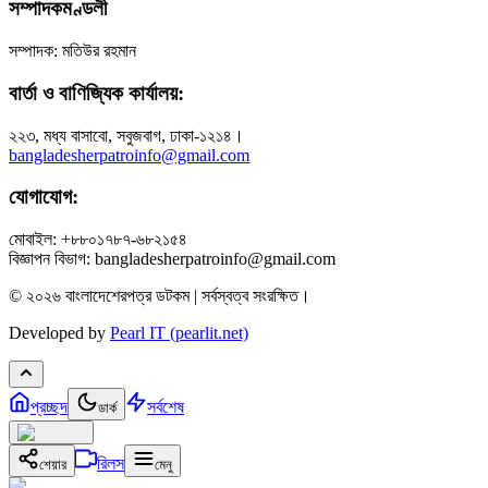
সম্পাদকমণ্ডলী
সম্পাদক: মতিউর রহমান
বার্তা ও বাণিজ্যিক কার্যালয়:
২২৩, মধ্য বাসাবো, সবুজবাগ, ঢাকা-১২১৪।
bangladesherpatroinfo@gmail.com
যোগাযোগ:
মোবাইল: +৮৮০১৭৮৭-৬৮২১৫৪
বিজ্ঞাপন বিভাগ: bangladesherpatroinfo@gmail.com
© ২০২৬ বাংলাদেশেরপত্র ডটকম | সর্বস্বত্ব সংরক্ষিত।
Developed by
Pearl IT (pearlit.net)
প্রচ্ছদ
সর্বশেষ
ডার্ক
রিলস
শেয়ার
মেনু