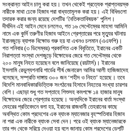
সংক্রান্ত আইন চালু করা হয়। তখন থেকেই প্রত্যেক প্রাপ্তবয়স্ক
নারীকে মাথা ঢেকে হিজাব পরা বাধ্যতামূলক করা হয়। এই বিধিগুলো
তদারক করার জন্য রয়েছে দেশটির ‘নৈতিকতাবিষয়ক’ পুলিশ।
দীর্ঘদিন এই আইন মেনে চললেও, গত ১৬ সেপ্টেম্বের মাহসা আমিনি
নামে এক কুর্দি তরুণীর হিজাব আইনে গ্রেপ্তারের পরে মৃত্যুর ঘটনায়
ইরানজুড়ে ব্যাপক বিক্ষোভ শুরু হয় যা এখনও চলমান (এএফপি)।
গত শনিবার (৩ ডিসেম্বর) প্রকাশিত এক বিবৃতিতে, ইরানের একটি
নিরাপত্তা সংস্থা দেশজুড়ে বিক্ষোভের জেরে গত সেপ্টেম্বর থেকে
২০০ মানুষ নিহত হয়েছেন বলে জানিয়েছে (রয়টার্স)। ইরানের
ইসলামি রেভুল্যশনারি গার্ডের শীর্ষ জেনারেল আমির আলী হাজিজাদেহ
বলেছেন, সম্প্রতি দাঙ্গায় ৩০০ জন ‘শহীদ ও নিহত’ হয়েছে। তবে
বিদেশি মানবাধিকারভিত্তিক সংগঠনের হিসাবে নিহতের সংখ্যা চারশর
বেশি। এছাড়া শুধু গত সপ্তাহে শিশুসহ কমপক্ষে ১৪ হাজার মানুষ
বিক্ষোভের জেরে গ্রেপ্তার হয়েছে। অন্যদিকে ইরানের বার্তা সংস্থা
মেহরের প্রতিবেদনে বলা হয়, ইরানের রাজধানী তেহরানের কাছে
অবস্থিত কোম প্রদেশের এক ব্যাংক ম্যানেজার বৃহস্পতিবার হিজাব
না পরা এক নারীকে ব্যাংক সেবা দেন। পরে ওই ব্যাংক ম্যানেজারকে
তার পদ থেকে সরিয়ে দেওয়া হয় বলে জানায় কোম প্রদেশের ডেপুটি