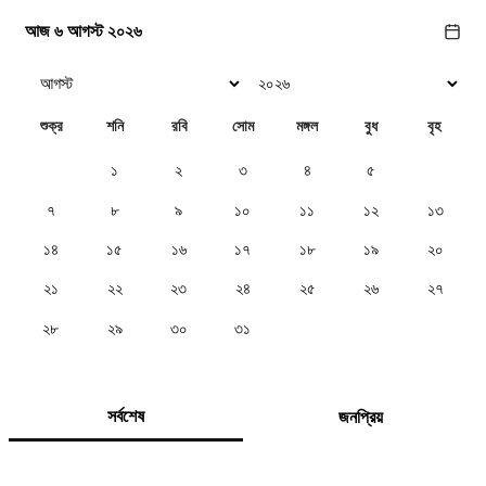
আজ ৬ আগস্ট ২০২৬
শুক্র
শনি
রবি
সোম
মঙ্গল
বুধ
বৃহ
১
২
৩
৪
৫
৬
৭
৮
৯
১০
১১
১২
১৩
১৪
১৫
১৬
১৭
১৮
১৯
২০
২১
২২
২৩
২৪
২৫
২৬
২৭
২৮
২৯
৩০
৩১
সর্বশেষ
জনপ্রিয়