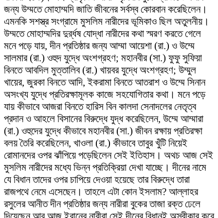
জন্য উম্মতে মোহাম্মদি জাতি জীবনের সর্বস্ব কোরবান করেছিলেন।
এমনকি সশস্ত্র সংগ্রামে মুসলিম নারীদের ভূমিকাও ছিল অতুলনীয়।
উম্মতে মোহাম্মদির দুর্র্ধষ যোদ্ধা নারীদের কথা স্মরণ করতে গেলে
মনে পড়ে যায়, দীন প্রতিষ্ঠার জন্য আম্মা আয়েশা (রা.) ও উম্মে
সালমার (রা.) ওহুদ যুদ্ধে অংশগ্রহণ; মহানবীর (সা.) ফুফু সুফিয়া
বিনতে আবদিল মুত্তালিব (রা.) খায়বর যুদ্ধে অংশগ্রহণ; উম্মুল
খায়ের, জুরকা বিনতে আদি, ইকরামা বিনতে আতরাশ ও উম্মে সিনান
অসংখ্য যুদ্ধে প্রতিরক্ষামূলক কাজে সহযোগিতার কথা। মনে পড়ে
যায় কীভাবে আজরা বিনতে হারিস বিন কালদা সেনাদলের নেতৃত্ব
প্রদান ও আহলে বিসানের বিরুদ্ধে যুদ্ধ করেছিলেন, উম্মে আম্মারা
(রা.) ওহুদের যুদ্ধে কীভাবে মহানবীর (সা.) জীবন রক্ষায় প্রতিরক্ষা
বলয় তৈরি করেছিলেন, খাওলা (রা.) কীভাবে তাবুর খুঁটি নিয়েই
রোমানদের ওপর ঝাঁপিয়ে পড়েছিলেন সেই ইতিহাস। অথচ আজ সেই
মুসলিম নারীদের মধ্যে ভিন্ন প্রতিক্রিয়া দেখা যাচ্ছে। দীনের নামে
যে বিধান তাদের ওপর চাপিয়ে দেওয়া হয়েছে তার বিরুদ্ধে তারা
রাজপথে নেমে এসেছেন। তাহলে এটা কোন ইসলাম? আল্লাহর
রসুলের আনীত দীন প্রতিষ্ঠার জন্য নারীরা বুকের তাজা রক্ত ঢেলে
দিয়েছেন আর আজ ইরানের নারীরা সেই দীনের বিধানই অস্বীকার করে