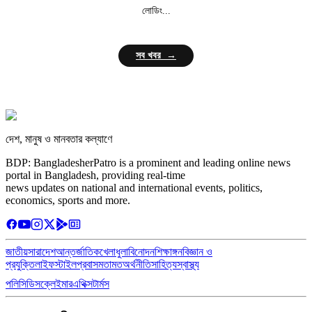
লোডিং...
সব খবর →
দেশ, মানুষ ও মানবতার কল্যাণে
BDP: BangladesherPatro is a prominent and leading online news
portal in Bangladesh, providing real-time
news updates on national and international events, politics,
economics, sports and more.
জাতীয়
সারাদেশ
আন্তর্জাতিক
খেলাধুলা
বিনোদন
শিক্ষাঙ্গন
বিজ্ঞান ও
প্রযুক্তি
লাইফস্টাইল
প্রবাস
মতামত
অর্থনীতি
সাহিত্য
স্বাস্থ্য
পলিসি
ডিসক্লেইমার
এথিক্স
টার্মস