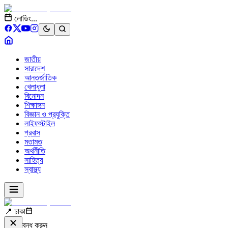
লোডিং...
জাতীয়
সারাদেশ
আন্তর্জাতিক
খেলাধুলা
বিনোদন
শিক্ষাঙ্গন
বিজ্ঞান ও প্রযুক্তি
লাইফস্টাইল
প্রবাস
মতামত
অর্থনীতি
সাহিত্য
স্বাস্থ্য
📍 ঢাকা
বন্ধ করুন