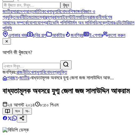
খুঁজুন
জাতীয়
সারাদেশ
আন্তর্জাতিক
খেলাধুলা
বিনোদন
শিক্ষাঙ্গন
বিজ্ঞান ও
প্রযুক্তি
অর্থনীতি
মতামত
স্বাস্থ্য
প্রবাস
লাইফস্টাইল
সাহিত্য
রাজধানী
সর্বশেষ
আমাদের সম্পর্কে
যোগাযোগ
প্রাইভেসি পলিসি
টার্মস অব সার্ভিস
ডিসক্লেইমার
এডিটোরিয়াল
পলিসি
এলাকার খবর
ছবির গল্প
আর্কাইভ
জনপ্রিয়
ই-পেপার
ফলো করুন
✕
আপনি কী খুঁজছেন?
জনপ্রিয়:
রাজনীতি
খেলাধুলা
বিনোদন
প্রযুক্তি
প্রচ্ছদ
›
জাতীয়
›
বাধ্যতামূলক অবসরে যুগ্ম জেলা জজ সালাউদ্দিন আক...
বাধ্যতামূলক অবসরে যুগ্ম জেলা জজ সালাউদ্দিন আকরাম
২৪ আগস্ট ২০১৪
৮:৫০ পিএম
অ+
অ-
বিডিপি ডেস্ক