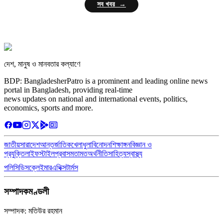
সব খবর →
দেশ, মানুষ ও মানবতার কল্যাণে
BDP: BangladesherPatro is a prominent and leading online news
portal in Bangladesh, providing real-time
news updates on national and international events, politics,
economics, sports and more.
জাতীয়
সারাদেশ
আন্তর্জাতিক
খেলাধুলা
বিনোদন
শিক্ষাঙ্গন
বিজ্ঞান ও
প্রযুক্তি
লাইফস্টাইল
প্রবাস
মতামত
অর্থনীতি
সাহিত্য
স্বাস্থ্য
পলিসি
ডিসক্লেইমার
এথিক্স
টার্মস
সম্পাদকমণ্ডলী
সম্পাদক: মতিউর রহমান