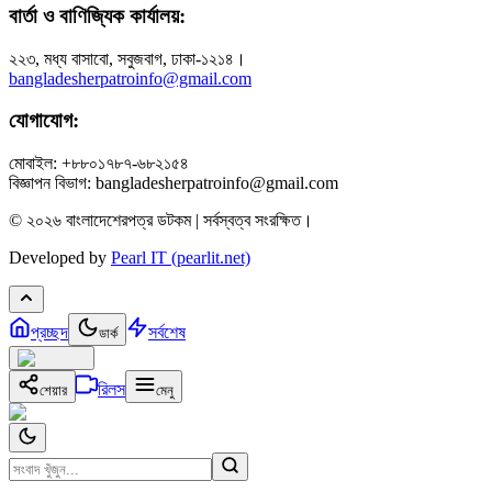
বার্তা ও বাণিজ্যিক কার্যালয়:
২২৩, মধ্য বাসাবো, সবুজবাগ, ঢাকা-১২১৪।
bangladesherpatroinfo@gmail.com
যোগাযোগ:
মোবাইল: +৮৮০১৭৮৭-৬৮২১৫৪
বিজ্ঞাপন বিভাগ: bangladesherpatroinfo@gmail.com
© ২০২৬ বাংলাদেশেরপত্র ডটকম | সর্বস্বত্ব সংরক্ষিত।
Developed by
Pearl IT (pearlit.net)
প্রচ্ছদ
সর্বশেষ
ডার্ক
রিলস
শেয়ার
মেনু