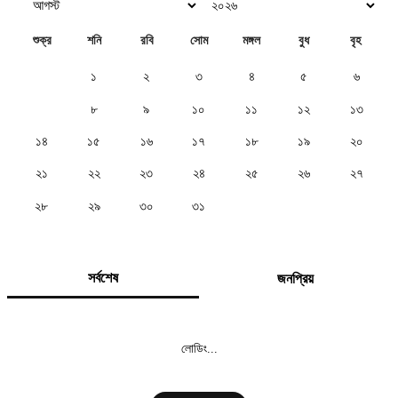
শুক্র
শনি
রবি
সোম
মঙ্গল
বুধ
বৃহ
১
২
৩
৪
৫
৬
৭
৮
৯
১০
১১
১২
১৩
১৪
১৫
১৬
১৭
১৮
১৯
২০
২১
২২
২৩
২৪
২৫
২৬
২৭
২৮
২৯
৩০
৩১
সর্বশেষ
জনপ্রিয়
লোডিং...