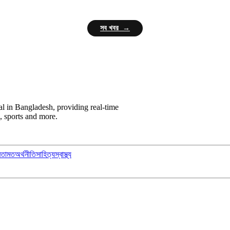
সব খবর →
l in Bangladesh, providing real-time
, sports and more.
মতামত
অর্থনীতি
সাহিত্য
স্বাস্থ্য