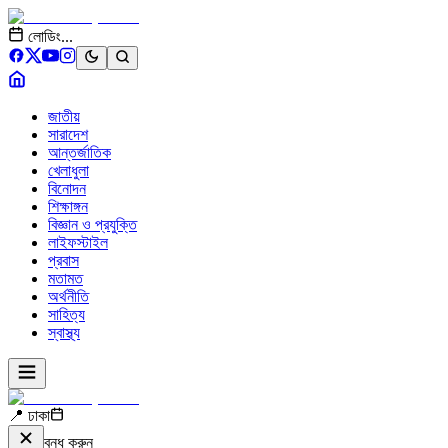
লোডিং...
জাতীয়
সারাদেশ
আন্তর্জাতিক
খেলাধুলা
বিনোদন
শিক্ষাঙ্গন
বিজ্ঞান ও প্রযুক্তি
লাইফস্টাইল
প্রবাস
মতামত
অর্থনীতি
সাহিত্য
স্বাস্থ্য
📍 ঢাকা
বন্ধ করুন