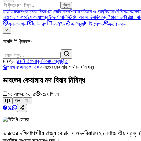
খুঁজুন
জাতীয়
সারাদেশ
আন্তর্জাতিক
খেলাধুলা
বিনোদন
শিক্ষাঙ্গন
বিজ্ঞান ও প্রযুক্তি
অর্থনীতি
মতামত
স্বাস
আমাদের সম্পর্কে
যোগাযোগ
প্রাইভেসি পলিসি
টার্মস অব সার্ভিস
ডিসক্লেইমার
এডিটোরিয়াল পল
এলাকার খবর
ছবির গল্প
আর্কাইভ
জনপ্রিয়
ই-পেপার
ফলো করুন
✕
আপনি কী খুঁজছেন?
জনপ্রিয়:
রাজনীতি
খেলাধুলা
বিনোদন
প্রযুক্তি
প্রচ্ছদ
›
আন্তর্জাতিক
›
ভারতের কেরালায় মদ-বিয়ার নিষিদ্ধ
ভারতের কেরালায় মদ-বিয়ার নিষিদ্ধ
২২ আগস্ট ২০১৪
৯:১৭ পিএম
অ+
অ-
বিডিপি ডেস্ক
ভারতের দক্ষিণাঞ্চলীয় রাজ্য কেরালায় মদ-বিয়ারসহ নেশাজাতীয় দ্রব্য