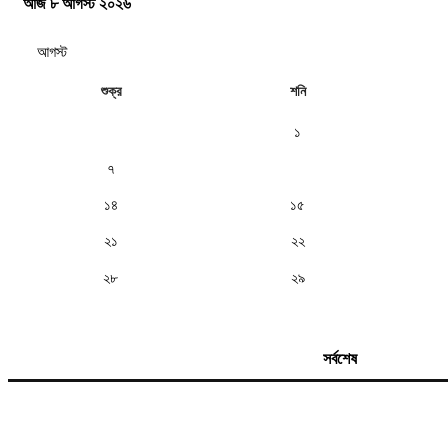
আজ ৮ আগস্ট ২০২৬
শুক্র
শনি
১
৭
৮
১৪
১৫
২১
২২
২৮
২৯
সর্বশেষ