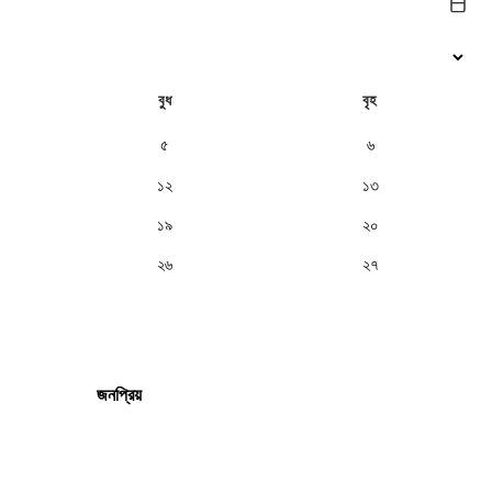
বুধ
বৃহ
৫
৬
১২
১৩
১৯
২০
২৬
২৭
জনপ্রিয়