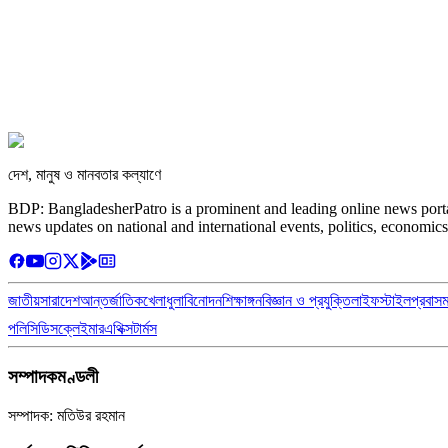
দেশ, মানুষ ও মানবতার কল্যাণে
BDP: BangladesherPatro is a prominent and leading online news porta
news updates on national and international events, politics, economics
জাতীয়
সারাদেশ
আন্তর্জাতিক
খেলাধুলা
বিনোদন
শিক্ষাঙ্গন
বিজ্ঞান ও প্রযুক্তি
লাইফস্টাইল
প্রবাস
পলিসি
ডিসক্লেইমার
এথিক্স
টার্মস
সম্পাদকমণ্ডলী
সম্পাদক: মতিউর রহমান