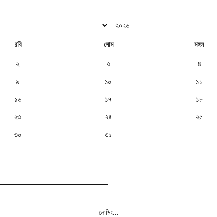
রবি
সোম
মঙ্গল
২
৩
৪
৯
১০
১১
১৬
১৭
১৮
২৩
২৪
২৫
৩০
৩১
লোডিং...