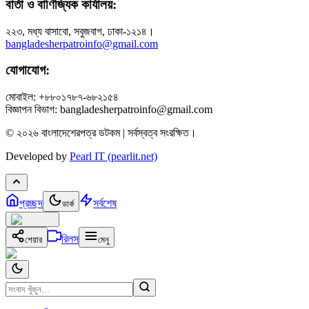
বার্তা ও বাণিজ্যিক কার্যালয়:
২২৩, মধ্য বাসাবো, সবুজবাগ, ঢাকা-১২১৪।
bangladesherpatroinfo@gmail.com
যোগাযোগ:
মোবাইল: +৮৮০১৭৮৭-৬৮২১৫৪
বিজ্ঞাপন বিভাগ: bangladesherpatroinfo@gmail.com
© ২০২৬ বাংলাদেশেরপত্র ডটকম | সর্বস্বত্ব সংরক্ষিত।
Developed by
Pearl IT (pearlit.net)
প্রচ্ছদ
সর্বশেষ
ডার্ক
রিলস
শেয়ার
মেনু