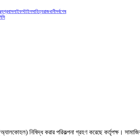
্থ্য
প্রবাস
লাইফস্টাইল
সাহিত্য
রাজধানী
সর্বশেষ
িসি
 (অ্যালকোহল) নিষিদ্ধ করার পরিকল্পনা গ্রহণ করেছে কর্তৃপক্ষ। সামা