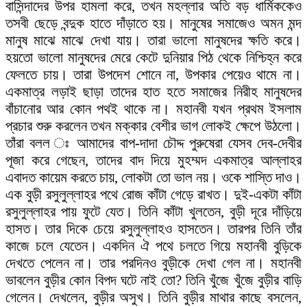
বাসিন্দাদের উপর হামলা করে, তখন মহল্লার অতি বড় ধার্মিককেও
তসবী ছেড়ে বন্দুক হাতে দাঁড়াতে হয়। মানুষের সমাজেও অমন মন্দ
মানুষ মাঝে মাঝে দেখা যায়। তারা ভালো মানুষদের ক্ষতি করে।
হয়তো ভালো মানুষদের মেরে কেটে দুনিয়ার পিঠ থেকে নিশ্চিহ্ন করে
ফেলতে চায়। তারা উপদেশ শোনে না, উপকার পেয়েও থামে না।
একমাত্র লড়াই ছাড়া তাদের হাত হতে সমাজের নিরীহ মানুষদের
বাঁচানোর আর কোন পথই থাকে না। মহানবী যখন প্রথম ইসলাম
প্রচার শুরু করলেন তখন মক্কার বেশীর ভাগ লোকই ক্ষেপে উঠলো।
তাঁরা বলল ঃ আমাদের বাপ-দাদা চৌদ্দ পুরুষেরা যেসব দেব-দেবীর
পূজা করে গেছেন, তাদের বাদ দিয়ে মুহম্মদ একমাত্র আল্লাহর
এবাদত কায়েম করতে চায়, লোকটা তো ভাল নয়। ওকে শাস্তি দাও।
এক বুড়ী রসুলুল্লাহর পথে রোজ কাঁটা গেড়ে রাখত। দুই-একটা কাঁটা
রসুলুল্লাহর পায় ফুটে যেত। তিনি কাঁটা খুলতেন, বুড়ী দূরে দাঁড়িয়ে
হাসত। তার দিকে চেয়ে রসুলুল্লাহও হাসতেন। তারপর তিনি তাঁর
কাজে চলে যেতেন। একদিন ঐ পথে চলতে গিয়ে মহানবী বুড়িকে
দেখতে পেলেন না। তার পরদিনও বুড়ীকে দেখা গেল না। মহানবী
ভাবলেন বুড়ীর কোন বিপদ ঘটে নাই তো? তিনি খুঁজে খুঁজে বুড়ীর বাড়ি
গেলেন। দেখলেন, বুড়ীর অসুখ। তিনি বুড়ীর মাথার কাছে বসলেন,