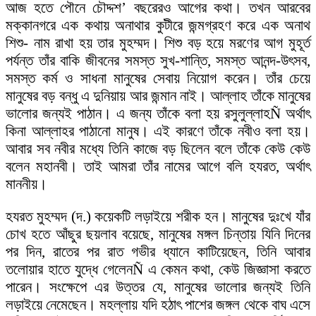
আজ হতে পৌনে চৌদ্দশ’ বছরেরও আগের কথা। তখন আরবের
মক্কানগরে এক কথায় অনাথার কুটীরে জন্মগ্রহণ করে এক অনাথ
শিশু- নাম রাখা হয় তার মুহম্মদ। শিশু বড় হয়ে মরণের আগ মুহূর্ত
পর্যন্ত তাঁর বাকি জীবনের সমস্ত সুখ-শান্তি, সমস্ত আনন্দ-উৎসব,
সমস্ত কর্ম ও সাধনা মানুষের সেবায় নিয়োগ করেন। তাঁর চেয়ে
মানুষের বড় বন্ধু এ দুনিয়ায় আর জন্মান নাই। আল্লাহ তাঁকে মানুষের
ভালোর জন্যই পাঠান। এ জন্য তাঁকে বলা হয় রসুলুল্লাহÑ অর্থাৎ
কিনা আল্লাহর পাঠানো মানুষ। এই কারণে তাঁকে নবীও বলা হয়।
আবার সব নবীর মধ্যে তিনি কাজে বড় ছিলেন বলে তাঁকে কেউ কেউ
বলেন মহানবী। তাই আমরা তাঁর নামের আগে বলি হযরত, অর্থাৎ
মাননীয়।
হযরত মুহম্মদ (দ.) কয়েকটি লড়াইয়ে শরীক হন। মানুষের দুঃখে যাঁর
চোখ হতে আঁছুর ছয়লাব বয়েছে, মানুষের মঙ্গল চিন্তায় যিনি দিনের
পর দিন, রাতের পর রাত গভীর ধ্যানে কাটিয়েছেন, তিনি আবার
তলোয়ার হাতে যুদ্ধে গেলেনÑ এ কেমন কথা, কেউ জিজ্ঞাসা করতে
পারেন। সংক্ষেপে এর উত্তর যে, মানুষের ভালোর জন্যই তিনি
লড়াইয়ে নেমেছেন। মহল্লায় যদি হঠাৎ পাশের জঙ্গল থেকে বাঘ এসে