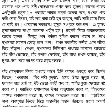
জুটে এল। এবার তাদের সঙ্গে এল একদল নারী; তারা লড়াইয়ের
ময়দানে গান গেয়ে সঙ্গী যোদ্ধাদের পাগল করে তুলল। তাদের গানের
একটুখানি নমুনা ঃ প্রভাত তারার কন্যা আমরা সবে, মখমল পরে
করি মোরা বিচরণ, বরি লই যারা জয়ী হয় আহবে, লাথি মারি তারে ফিরে
যে হারি রণ। ওহোদের ময়দানেও তুমুল সংগ্রাম শুরু হল। এ যুদ্ধে
মুসলমানদের মধ্যে অনেকে শহীদ হল। মহনবী নিজে ভয়ানকভাবে
আহত হলেন। কিন্তু শেষ পর্যন্ত সুবিধা করতে পারবে না দেখে
দুশমনরা ময়দান ছেড়ে চলে গেল। তখন মহানবীর সঙ্গীরা এসে তাঁকে
ঘিরে দাঁড়াল। দেখল, দুশমনেরা নিক্ষিপ্ত পাথরের আঘাতে আঘাতে
তাঁর দাঁত ভেঙ্গেছে, তাঁর কপাল ফেটেছে, তাঁর মাথা জখম হয়েছে, তাঁর
মুখমণ্ডল বেয়ে দর দর করে রক্ত ঝরছে।
তাঁর যোদ্ধাদল বিদায় হওয়ার আগে তিনি তাদের একত্র করে নির্দেশ
দিতেন; ‘খবরদার। শিশু-নারী-বৃদ্ধÑ এদের উপর জুলুম করো না,
ফলবান গাছ কেট না, উট-ভেড়া-বকরী মের না, পানির কুয়া-ফোয়ারা নষ্ট
করো না। পরাজিত দুশমনদের উপর অত্যাচার করো না, নিহতদের
লাশের অবমাননা করো না, তাদের অঙ্গচ্ছেদ করো না।’ লড়াইয়ের
নানা অবস্থার ভিতর দিয়ে মহানবীর মহান জীবনের মহান আদর্শ