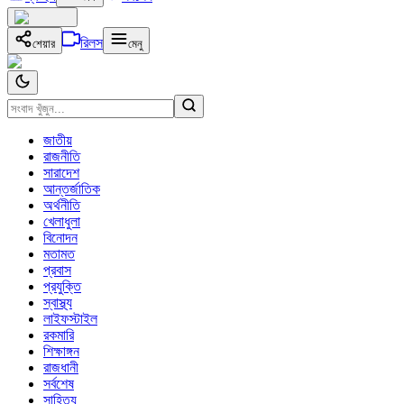
রিলস
শেয়ার
মেনু
জাতীয়
রাজনীতি
সারাদেশ
আন্তর্জাতিক
অর্থনীতি
খেলাধুলা
বিনোদন
মতামত
প্রবাস
প্রযুক্তি
স্বাস্থ্য
লাইফস্টাইল
রকমারি
শিক্ষাঙ্গন
রাজধানী
সর্বশেষ
সাহিত্য