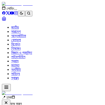
লোডিং...
জাতীয়
সারাদেশ
আন্তর্জাতিক
খেলাধুলা
বিনোদন
শিক্ষাঙ্গন
বিজ্ঞান ও প্রযুক্তি
লাইফস্টাইল
প্রবাস
মতামত
অর্থনীতি
সাহিত্য
স্বাস্থ্য
📍 ঢাকা
বন্ধ করুন