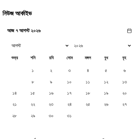
নিউজ আর্কাইভ
আজ ৭ আগস্ট ২০২৬
শুক্র
শনি
রবি
সোম
মঙ্গল
বুধ
বৃহ
১
২
৩
৪
৫
৬
৭
৮
৯
১০
১১
১২
১৩
১৪
১৫
১৬
১৭
১৮
১৯
২০
২১
২২
২৩
২৪
২৫
২৬
২৭
২৮
২৯
৩০
৩১