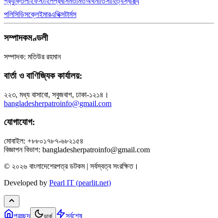
প্রযুক্তি
লাইফস্টাইল
প্রবাস
মতামত
অর্থনীতি
সাহিত্য
স্বাস্থ্য
পলিসি
ডিসক্লেইমার
এথিক্স
টার্মস
সম্পাদকমণ্ডলী
সম্পাদক: মতিউর রহমান
বার্তা ও বাণিজ্যিক কার্যালয়:
২২৩, মধ্য বাসাবো, সবুজবাগ, ঢাকা-১২১৪।
bangladesherpatroinfo@gmail.com
যোগাযোগ:
মোবাইল: +৮৮০১৭৮৭-৬৮২১৫৪
বিজ্ঞাপন বিভাগ: bangladesherpatroinfo@gmail.com
© ২০২৬ বাংলাদেশেরপত্র ডটকম | সর্বস্বত্ব সংরক্ষিত।
Developed by
Pearl IT (pearlit.net)
প্রচ্ছদ
সর্বশেষ
ডার্ক