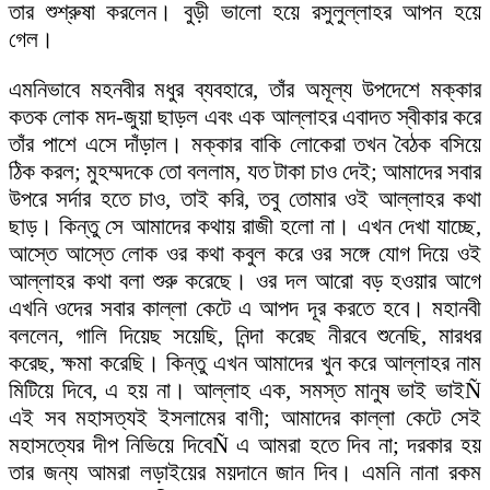
তার শুশ্রুষা করলেন। বুড়ী ভালো হয়ে রসুলুল্লাহর আপন হয়ে
গেল।
এমনিভাবে মহনবীর মধুর ব্যবহারে, তাঁর অমূল্য উপদেশে মক্কার
কতক লোক মদ-জুয়া ছাড়ল এবং এক আল্লাহর এবাদত স্বীকার করে
তাঁর পাশে এসে দাঁড়াল। মক্কার বাকি লোকেরা তখন বৈঠক বসিয়ে
ঠিক করল; মুহম্মদকে তো বললাম, যত টাকা চাও দেই; আমাদের সবার
উপরে সর্দার হতে চাও, তাই করি, তবু তোমার ওই আল্লাহর কথা
ছাড়। কিন্তু সে আমাদের কথায় রাজী হলো না। এখন দেখা যাচ্ছে,
আস্তে আস্তে লোক ওর কথা কবুল করে ওর সঙ্গে যোগ দিয়ে ওই
আল্লাহর কথা বলা শুরু করেছে। ওর দল আরো বড় হওয়ার আগে
এখনি ওদের সবার কাল্লা কেটে এ আপদ দূর করতে হবে। মহানবী
বললেন, গালি দিয়েছ সয়েছি, নিন্দা করেছ নীরবে শুনেছি, মারধর
করেছ, ক্ষমা করেছি। কিন্তু এখন আমাদের খুন করে আল্লাহর নাম
মিটিয়ে দিবে, এ হয় না। আল্লাহ এক, সমস্ত মানুষ ভাই ভাইÑ
এই সব মহাসত্যই ইসলামের বাণী; আমাদের কাল্লা কেটে সেই
মহাসত্যের দীপ নিভিয়ে দিবেÑ এ আমরা হতে দিব না; দরকার হয়
তার জন্য আমরা লড়াইয়ের ময়দানে জান দিব। এমনি নানা রকম