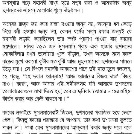
অবস্থায় পড়ে মহানবী বাধ্য হয়ে সত্য রক্ষা ও আত্মরক্ষার জন্য
দুশমনদের সামনে তলোয়ার খুলে দাঁড়ালেন।
অন্যের রাজ্য জয় করে রাজা হওয়ার জন্য নয়, অন্যের ধন কেড়ে
নিয়ে ধনী হওয়ার জন্য নয়, কেবল ধর্মের সত্য রক্ষার জন্যই যে
মহানবী লড়াই করেছিলেন তার স্পষ্ট প্রমাণ পাওয়া যায় বদরের
ময়দানে। মাত্র ৩১৩ জন মুসলমান প্রায় এক হাজার দুশমনের
মোকাবিলায় যখন তলোয়ার খুলে দাঁড়াল, তখন অনেকে মনে করল
ঝড়ের মুখে শুকনো কুটার মত বুঝি আজ মুছলমানেরা দুশমনের সামনে
উড়ে যায়। সে বিপদে মহানবী আকাশের পানে দুই হাত তুলে বললেন,
হে প্রভু, “হে দয়াল আল্লাহ! আজ আমাদের বিজয় দাও’ বিজয়
দাও। কারণ, আজ আমার এই সঙ্গীদলসহ যদি আমাকে দুশমনের
তলোয়ারের তলে মাথা দিতে হয়, তবে এ দুনিয়ায় তোমার নামের মহিমা
কীর্তন করার আর কেউ থাকবে না।”
বদরের লড়াইয়ে মুসলমানেরাই জিতল, দুশমনেরা পরাজিত হয়ে ভেগে
গেল। কিন্তু বদরের পরাজয়ে যে অপমান, তার কথা দুশমনরা ভুলতে
পারল না। তারা ফের মুসলমানদের আক্রমণ করার জন্য দলে বলে