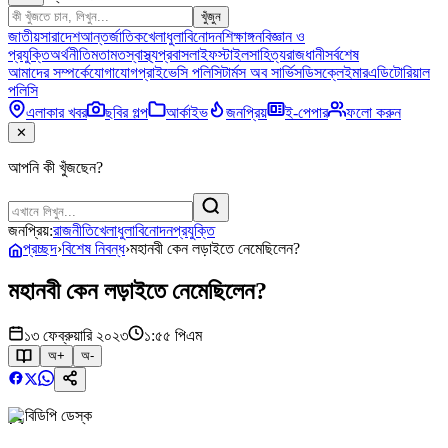
খুঁজুন
জাতীয়
সারাদেশ
আন্তর্জাতিক
খেলাধুলা
বিনোদন
শিক্ষাঙ্গন
বিজ্ঞান ও
প্রযুক্তি
অর্থনীতি
মতামত
স্বাস্থ্য
প্রবাস
লাইফস্টাইল
সাহিত্য
রাজধানী
সর্বশেষ
আমাদের সম্পর্কে
যোগাযোগ
প্রাইভেসি পলিসি
টার্মস অব সার্ভিস
ডিসক্লেইমার
এডিটোরিয়াল
পলিসি
এলাকার খবর
ছবির গল্প
আর্কাইভ
জনপ্রিয়
ই-পেপার
ফলো করুন
✕
আপনি কী খুঁজছেন?
জনপ্রিয়:
রাজনীতি
খেলাধুলা
বিনোদন
প্রযুক্তি
প্রচ্ছদ
›
বিশেষ নিবন্ধ
›
মহানবী কেন লড়াইতে নেমেছিলেন?
মহানবী কেন লড়াইতে নেমেছিলেন?
১৩ ফেব্রুয়ারি ২০২৩
১:৫৫ পিএম
অ+
অ-
বিডিপি ডেস্ক