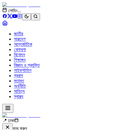
লোডিং...
জাতীয়
সারাদেশ
আন্তর্জাতিক
খেলাধুলা
বিনোদন
শিক্ষাঙ্গন
বিজ্ঞান ও প্রযুক্তি
লাইফস্টাইল
প্রবাস
মতামত
অর্থনীতি
সাহিত্য
স্বাস্থ্য
📍 ঢাকা
বন্ধ করুন