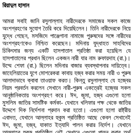
রিয়াদুল হাসান
আমরা সবাই জানি রসুলাল্লাহ নারীদেরকে সমাজের সকল কাজে
অংশগ্রহণের সুযোগ তৈরি করে দিয়েছিলেন। তিনি নারীদেরকে নিয়ে
যুদ্ধে গেছেন, মসজিদে পাঞ্জেগানা নামাজে পুরুষদের সঙ্গে নারীদের
অংশগ্রহণকেও নিশ্চিত করেছেন। মদিনায় যুদ্ধাহত সাহবিদের
চিকিৎসার জন্য একটি হাসপাতাল প্রতিষ্ঠা করা হয়েছিল যে
হাসপাতালের প্রধান ছিলেন একজন নারী যার নাম রুফায়দাহ (রা.)।
উম্মে শেফা (রা.) ছিলেন মদিনার বাজার ব্যবস্থাপনার দায়িত্বে।
জাহেলিয়াতের যুগে মোশরেকরা কাবায় হজ্ব করার সময় নারী ও পুরুষ
আলাদাভাবে ক্বাবা তাওয়াফ করত। কিন্তু রসুলাল্লাহ যে হজ্বের
নিয়ম প্রবর্তন করলেন সেখানে নারী-পুরুষ একত্রেই হজ্বের সকল
আনুষ্ঠানিকতায় অংশগ্রহণ করে। ঈদ, জুমা, হজ্ব এগুলো হলো
মুসলিম জাতির সামষ্টিক কর্মকা- যেখানে খলিফার পক্ষ থেকে জাতির
উদ্দেশে দিক নির্দেশনা প্রদান করা হতো। এগুলো হলো রাষ্ট্রীয়
এবাদত, যেখানে আল্লাহর হুকুম প্রতিষ্ঠিত আছে কেবল সেখানেই
ঈদ, জুমা, হজ্ব, যাকাত ইত্যাদি পালন করার নির্দেশ। যেখানে
আল্লাহর হুকুম প্রতিষ্ঠিত নেই সেখানে এগুলো পালন করার অর্থ