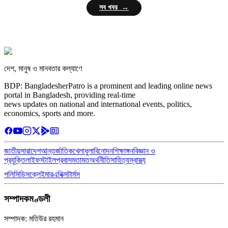
সব খবর →
দেশ, মানুষ ও মানবতার কল্যাণে
BDP: BangladesherPatro is a prominent and leading online news
portal in Bangladesh, providing real-time
news updates on national and international events, politics,
economics, sports and more.
জাতীয়
সারাদেশ
আন্তর্জাতিক
খেলাধুলা
বিনোদন
শিক্ষাঙ্গন
বিজ্ঞান ও
প্রযুক্তি
লাইফস্টাইল
প্রবাস
মতামত
অর্থনীতি
সাহিত্য
স্বাস্থ্য
পলিসি
ডিসক্লেইমার
এথিক্স
টার্মস
সম্পাদকমণ্ডলী
সম্পাদক: মতিউর রহমান