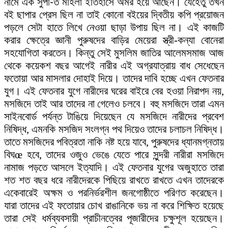
নামে এক সুপ-িত মহিলা ইতিহাসে অমর হয়ে আছেন। যেহেতু তখন
বই ছাপার প্রেস ছিল না তাই কোনো বইয়ের দ্বিতীয় কপি প্রয়োজন
পড়লে সেটা হাতে লিখে নেওয়া ছাড়া উপায় ছিল না। এই কাজটি
করার ক্ষেত্রে জ্ঞানী পুরুষদের বাড়ির মেয়েরা স্ত্রী-কন্যা বোনেরা
সহযোগিতা করতেন। কিন্তু সেই মুসলিম জাতির আলেমসমাজ আজ
থেকে কয়েকশ বছর আগেই নারীর এই অগ্রযাত্রায় বাধ সেধেছেন
ফতোয়া আর মাসলার দোহাই দিয়ে। তাদের দাবি হচ্ছে এখন ফেতনার
যুগ। এই ফেতনার যুগে নারীদের ঘরের বাইরে বের হওয়া নিরাপদ নয়,
মসজিদে তাই আর তাদের না গেলেও চলবে। বহু মসজিদে তারা এমন
সাইনবোর্ড পর্যন্ত টাঙিয়ে দিয়েছেন যে মসজিদে নারীদের প্রবেশ
নিষিদ্ধ, এমনকি মসজিদ সংলগ্ন পথ দিয়েও তাদের চলাচল নিষিদ্ধ।
তাতে মসজিদের পবিত্রতা নাকি নষ্ট হয়ে যাবে, পুরুষদের ধ্যানমগ্নতায়
বিঘœ হবে, তাদের ওজুও ভেঙে যেতে পারে সুন্দরী নারীরা মসজিদে
নামাজ পড়তে আসলে ইত্যাদি। এই ফেতনার যুগের অজুহাতে তারা
শত শত বছর ধরে নারীদেরকে পিছিয়ে রাখতে রাখতে এখন তাদেরকে
একেবারেই অক্ষম ও পরনির্ভরশীল জনগোষ্ঠীতে পরিণত করেছেন।
যারা তাদের এই ফতোয়ার চোখ রাঙানিকে ভয় না করে শিক্ষিত হয়েছে
তারা সেই ধর্মব্যবসায়ী প্রাচীনত্বের পূজারীদের চক্ষুশূল হয়েছেন।