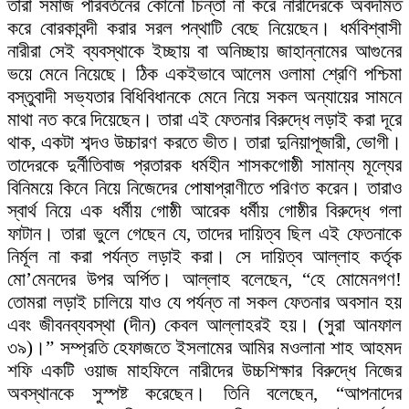
তারা সমাজ পরিবর্তনের কোনো চিন্তা না করে নারীদেরকে অবদমিত
করে বোরকাবন্দী করার সরল পন্থাটি বেছে নিয়েছেন। ধর্মবিশ্বাসী
নারীরা সেই ব্যবস্থাকে ইচ্ছায় বা অনিচ্ছায় জাহান্নামের আগুনের
ভয়ে মেনে নিয়েছে। ঠিক একইভাবে আলেম ওলামা শ্রেণি পশ্চিমা
বস্তুবাদী সভ্যতার বিধিবিধানকে মেনে নিয়ে সকল অন্যায়ের সামনে
মাথা নত করে দিয়েছেন। তারা এই ফেতনার বিরুদ্ধে লড়াই করা দূরে
থাক, একটা শব্দও উচ্চারণ করতে ভীত। তারা দুনিয়াপূজারী, ভোগী।
তাদেরকে দুর্নীতিবাজ প্রতারক ধর্মহীন শাসকগোষ্ঠী সামান্য মূল্যের
বিনিময়ে কিনে নিয়ে নিজেদের পোষাপ্রাণীতে পরিণত করেন। তারাও
স্বার্থ নিয়ে এক ধর্মীয় গোষ্ঠী আরেক ধর্মীয় গোষ্ঠীর বিরুদ্ধে গলা
ফাটান। তারা ভুলে গেছেন যে, তাদের দায়িত্ব ছিল এই ফেতনাকে
নির্মূল না করা পর্যন্ত লড়াই করা। সে দায়িত্ব আল্লাহ কর্তৃক
মো’মেনদের উপর অর্পিত। আল্লাহ বলেছেন, “হে মোমেনগণ!
তোমরা লড়াই চালিয়ে যাও যে পর্যন্ত না সকল ফেতনার অবসান হয়
এবং জীবনব্যবস্থা (দীন) কেবল আল্লাহরই হয়। (সুরা আনফাল
৩৯)।” সম্প্রতি হেফাজতে ইসলামের আমির মওলানা শাহ আহমদ
শফি একটি ওয়াজ মাহফিলে নারীদের উচ্চশিক্ষার বিরুদ্ধে নিজের
অবস্থানকে সুস্পষ্ট করেছেন। তিনি বলেছেন, “আপনাদের