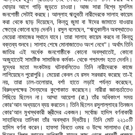
ঘোড়ার আগে গাড়ি জুড়তে চাওয়া। আজ সারা বিশ্বে মুসলিম
জনগোষ্ঠী সেটাই করছে। আল্লাহ ঋতুবতী নারীদেরকে সালাহ কায়েম
করা থেকে ছাড় দিয়েছেন, কিন্তু জুমা বা ঈদের জামাতে যাওয়ার
ক্ষেত্রে কোনো ছাড় দেননি। রসুল বলেছেন, “ঋতুকালীন অবস্থাতেও
মেয়েরা নামাজের স্থানে যাবে। তারা সালাহ কায়েম করবে না কিন্তু
বক্তব্য শুনবে। সালাহ শেষে মোনাজাতেও অংশ নেবে”। অর্থাৎ তিনি
জাতির এই অর্ধেক জনগোষ্ঠীকে কোনো অবস্থাতেই, কোনো
অজুহাতেই সামষ্টিক সামাজিক কর্মকা- থেকে পশ্চাৎপদ হতে দেননি।
যুদ্ধের মতো সংকটময় ঘটনাবলিতেও তিনি নারীদেরকে কাজে
লাগিয়েছেন পুরোপুরি। মেয়েরা কেবল যে রসদ সরবরাহ করেছে তা-ই
নয়, তারা ঢাল-তলোয়ার, বর্শা হাতে লড়াই পর্যন্ত করেছেন,
বিরুদ্ধপক্ষের সৈন্যদের কুপোকাত করেছেন। নারীরা জ্ঞানচর্চাতেও
পিছিয়ে ছিলেন না। আম্মা আয়েশা (রা.) তাঁর অধিকাংশ সময়
কোর’আন অধ্যয়নে ব্যয় করতেন। তিনি ছিলেন রসুলাল্লাহর তিনজন
কোর’আন মুখস্থকারী স্ত্রীদের একজন। সর্বোচ্চ হাদিস বর্ণনাকারী
সাহাবিদের তালিকা তাঁর অবস্থান দ্বিতীয়। তিনি মোট ২২১০টি
হাদিস বর্ণনা করেন। হাফসা বিনতে ওমর ও উম্মে সালামাও (রা.)
ছিলেন বিপুল জ্ঞানের অধিকারী যাদের কাছ থেকে পরবর্তী প্রজন্ম