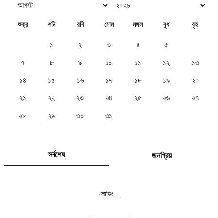
শুক্র
শনি
রবি
সোম
মঙ্গল
বুধ
বৃহ
১
২
৩
৪
৫
৬
৭
৮
৯
১০
১১
১২
১৩
১৪
১৫
১৬
১৭
১৮
১৯
২০
২১
২২
২৩
২৪
২৫
২৬
২৭
২৮
২৯
৩০
৩১
সর্বশেষ
জনপ্রিয়
লোডিং...