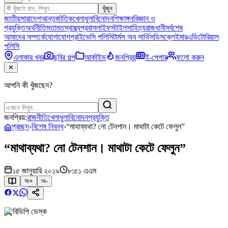
খুঁজুন
জাতীয়
সারাদেশ
আন্তর্জাতিক
খেলাধুলা
বিনোদন
শিক্ষাঙ্গন
বিজ্ঞান ও
প্রযুক্তি
অর্থনীতি
মতামত
স্বাস্থ্য
প্রবাস
লাইফস্টাইল
সাহিত্য
রাজধানী
সর্বশেষ
আমাদের সম্পর্কে
যোগাযোগ
প্রাইভেসি পলিসি
টার্মস অব সার্ভিস
ডিসক্লেইমার
এডিটোরিয়াল
পলিসি
এলাকার খবর
ছবির গল্প
আর্কাইভ
জনপ্রিয়
ই-পেপার
ফলো করুন
✕
আপনি কী খুঁজছেন?
জনপ্রিয়:
রাজনীতি
খেলাধুলা
বিনোদন
প্রযুক্তি
প্রচ্ছদ
›
বিশেষ নিবন্ধ
›
“মাথাব্যথা? নো টেনশান। মাথাটা কেটে ফেলুন”
“মাথাব্যথা? নো টেনশান। মাথাটা কেটে ফেলুন”
১৫ জানুয়ারি ২০১৯
৮:৫১ এএম
অ+
অ-
বিডিপি ডেস্ক