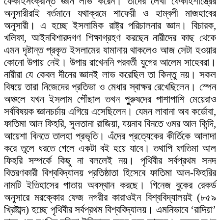
ফেকাহসংক্রান্ত জ্ঞান লাভ করেন। তাঁদের লেখা ফেকাহশাস্ত্রের
অনুসারীরাই বর্তমানে যথাক্রমে শাফেয়ী ও হাম্বলী মাজহাবের
অনুসারী। এ হচ্ছে ইসলামিক রাষ্ট্র পরিচালনার জ্ঞান। বিচারক,
খলিফা, আইনবিশারদগণ শিক্ষাগ্রহণ করছেন নারীদের কাছ থেকে
এমন দৃষ্টান্ত প্রকৃত ইসলামের যামানায় থাকলেও আজ সেটা হওয়ার
কোনো উপায় নেই। উপায় রাখেননি পরবর্তী যুগের আলেম সাহেবরা।
নারীরা যে কেবল দীনের জ্ঞানই লাভ করেছিল তা কিন্তু নয়। সকল
বিষয়ে তারা নিজেদের প্রতিভা ও মেধার স্বাক্ষর রেখেছিলেন। স্পেন
অঞ্চলে যখন ইসলাম পৌঁছাল তখন পুুুুরুষদের পাশাপাশি মেয়েরাও
সর্ববিষয়ক জ্ঞানচর্চায় এগিয়ে এসেছিলেন। যেমন লাবানা অব কর্ডোবা,
ফাতিমা আল ফিহরি, সুলতানা রাজিয়া, যয়নাব বিনতে ওমর আল কিন্দি,
আয়েশা বিনতে তালহা প্রভৃতি। এঁদের প্রত্যেকের কীর্তিকে আলাদা
করে তুলে ধরতে গেলে একটা বই হয়ে যাবে। তথাপি ফাতিমা আল
ফিহরি সম্পর্কে কিছু না বললেই নয়। পৃথিবীর সর্বপ্রথম সনদ
বিতরণকারী বিশ্ববিদ্যালয় প্রতিষ্ঠাতা হিসেবে ফাতিমা আল-ফিহরির
নামটি ইতিহাসের পাতায় অবস্থান করছে। গিনেজ বুকের রেকর্ড
অনুসারে মরক্কোর ফেজ নগরীর কারাওইন বিশ্ববিদ্যালয়ই (৮৫৯
খ্রিষ্টাব্দ) হচ্ছে পৃথিবীর সর্বপ্রথম বিশ্ববিদ্যালয়। এমনিভাবে ‘রাদিয়া’