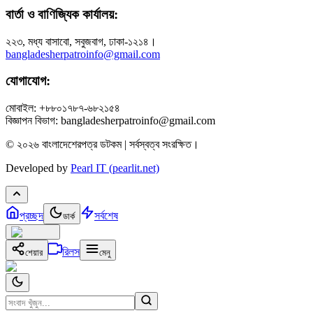
বার্তা ও বাণিজ্যিক কার্যালয়:
২২৩, মধ্য বাসাবো, সবুজবাগ, ঢাকা-১২১৪।
bangladesherpatroinfo@gmail.com
যোগাযোগ:
মোবাইল: +৮৮০১৭৮৭-৬৮২১৫৪
বিজ্ঞাপন বিভাগ: bangladesherpatroinfo@gmail.com
© ২০২৬ বাংলাদেশেরপত্র ডটকম | সর্বস্বত্ব সংরক্ষিত।
Developed by
Pearl IT (pearlit.net)
প্রচ্ছদ
সর্বশেষ
ডার্ক
রিলস
শেয়ার
মেনু