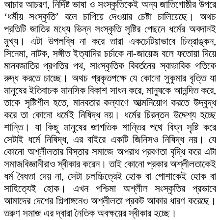
আচার আচরণ, নির্দিষ্ট ভাষা ও সংস্কৃতিকেই অন্য জাতিগোষ্ঠীর উপরে
‘ধর্মীয় সংস্কৃতি’ বলে চাপিয়ে দেওয়ার চেষ্টা চালিয়েছে। অথচ
প্রতিটি জাতির মধ্যে ভিন্ন সংস্কৃতি সৃষ্টির পেছনে ধর্মের অবদানই
মুখ্য। এটা উপলব্ধি না করে তারা একচেটিয়াভাবে চিত্রাঙ্কন,
সিনেমা, নাটক, সঙ্গীত ইত্যাদির চর্চাকে না-জায়েজ বলে ফতোয়া দিয়ে
মানবজাতির প্রগতির পথ, সাংস্কৃতিক বিবর্তনের স্বাভাবিক গতিকে
রুদ্ধ করতে চাচ্ছে। অথচ প্রকৃতপক্ষে যে কোনো সুকুমার বৃত্তি যা
মানুষের ইতিবাচক মানসিক বিকাশ সাধন করে, মানুষকে আনন্দিত করে,
তাকে সৃষ্টিশীল হতে, মানবতার কল্যাণে আত্মনিয়োগ করতে উদ্বুদ্ধ
করে তা কোনো ধর্মেই নিষিদ্ধ নয়। ধর্মের চিরন্তন উদ্দেশ্য হচ্ছে
শান্তি। যা কিছু মানুষের জাগতিক শান্তির পথে বিঘ্ন সৃষ্টি করে
সেটাই ধর্মে নিষিদ্ধ, এর বাইরে একটি জিনিসও নিষিদ্ধ নয়। যে
কোনো অশ্লীলতার বিস্তার সমাজে অপরাধ প্রবণতা বৃদ্ধি করে এটা
সমাজবিজ্ঞানীরাও স্বীকার করেন। তাই কোনো প্রকার অশ্লীলতাকেই
ধর্ম বৈধতা দেয় না, সেটা চলচ্চিত্রেই হোক বা পোশাকেই হোক বা
সাহিত্যেই হোক। এখন পশ্চিমা অশ্লীল সংস্কৃতির প্রভাবে
আমাদের দেশের শিল্পাঙ্গনেও অশ্লীলতা প্রকট আকার ধারণ করেছে।
তরুণ সমাজ এর দ্বারা নৈতিক অবক্ষয়ের স্বীকার হচ্ছে।