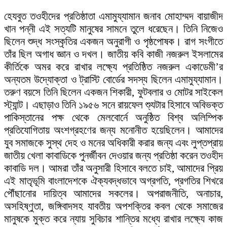
হেযবুত তওহীদের প্রতিষ্ঠাতা এমামুয্যামান জনাব মোহাম্মদ বায়াজীদ
খান পন্নী এই সত্যটি মানুষের সামনে তুলে ধরেছেন। তিনি নিজেও
ছিলেন শুদ্ধ সংস্কৃতির একজন অনুরাগী ও পৃষ্ঠপোষক। রাগ সংগীতে
তাঁর ছিল অগাধ জ্ঞান ও দখল। জাতীয় কবি কাজী নজরুল ইসলামের
কীর্তিকে অমর করে রাখার লক্ষ্যে প্রতিষ্ঠিত নজরুল একাডেমী’র
অন্যতম উদ্যোক্তা ও ট্রাস্টি বোর্ডের সদস্য ছিলেন এমামুয্যামান।
তরুণ বয়সে তিনি ছিলেন একজন শিকারী, ফুটবলার ও মোটর সাইকেল
স্ট্যান্ট। এছাড়াও তিনি ১৯৫৬ সনে রায়ফেল শ্যুটার হিসাবে অবিভক্ত
পাকিস্তানের পক্ষ থেকে মেলবোর্নে অনুষ্ঠিত বিশ্ব অলিম্পিক
প্রতিযোগিতায় অংশগ্রহণের জন্য মনোনীত হয়েছিলেন। আমাদের
যুব সমাজকে সুস্থ দেহ ও মনের অধিকারী করার জন্য এবং লুপ্তপ্রায়
জাতীয় খেলা কাবাডিকে পুনর্জীবন দেওয়ার জন্য প্রতিষ্ঠা করেন তওহীদ
কাবাডি দল। আমরা তাঁর অনুসারী হিসাবে বলতে চাই, আমাদের প্রিয়
এই মাতৃভূমি বাংলাদেশকে ঐক্যবদ্ধভাবে অগ্রগতি, প্রগতির শিখরে
পৌঁছানোর দায়িত্ব আমাদের সকলের। অপরাজনীতি, অনাচার,
অসহিষ্ণুতা, জঙ্গিবাদসহ যাবতীয় অপশক্তির কবল থেকে সমাজের
মানুষকে মুক্ত করে ন্যায় সুবিচার শান্তির মধ্যে রাখার লক্ষ্যে কাজ