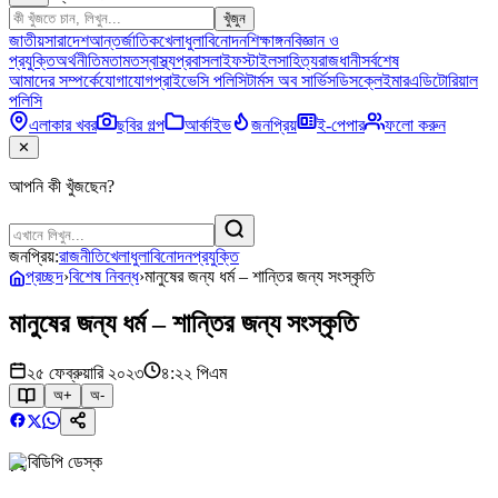
খুঁজুন
জাতীয়
সারাদেশ
আন্তর্জাতিক
খেলাধুলা
বিনোদন
শিক্ষাঙ্গন
বিজ্ঞান ও
প্রযুক্তি
অর্থনীতি
মতামত
স্বাস্থ্য
প্রবাস
লাইফস্টাইল
সাহিত্য
রাজধানী
সর্বশেষ
আমাদের সম্পর্কে
যোগাযোগ
প্রাইভেসি পলিসি
টার্মস অব সার্ভিস
ডিসক্লেইমার
এডিটোরিয়াল
পলিসি
এলাকার খবর
ছবির গল্প
আর্কাইভ
জনপ্রিয়
ই-পেপার
ফলো করুন
✕
আপনি কী খুঁজছেন?
জনপ্রিয়:
রাজনীতি
খেলাধুলা
বিনোদন
প্রযুক্তি
প্রচ্ছদ
›
বিশেষ নিবন্ধ
›
মানুষের জন্য ধর্ম – শান্তির জন্য সংস্কৃতি
মানুষের জন্য ধর্ম – শান্তির জন্য সংস্কৃতি
২৫ ফেব্রুয়ারি ২০২৩
৪:২২ পিএম
অ+
অ-
বিডিপি ডেস্ক