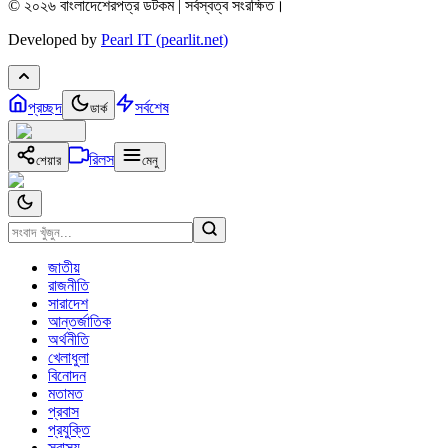
© ২০২৬ বাংলাদেশেরপত্র ডটকম | সর্বস্বত্ব সংরক্ষিত।
Developed by
Pearl IT (pearlit.net)
প্রচ্ছদ
সর্বশেষ
ডার্ক
রিলস
শেয়ার
মেনু
জাতীয়
রাজনীতি
সারাদেশ
আন্তর্জাতিক
অর্থনীতি
খেলাধুলা
বিনোদন
মতামত
প্রবাস
প্রযুক্তি
স্বাস্থ্য