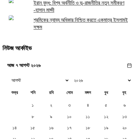
ইরান যুদ্ধ: বিশ্ব অর্থনীতি ও ভূ-রাজনীতির নতুন সমীকরণ
-হাসান মাহ্দী
শ্রমিকের ন্যায্য অধিকার নিশ্চিত করতে একমাত্র ইসলামই
সক্ষম
নিউজ আর্কাইভ
আজ ৭ আগস্ট ২০২৬
শুক্র
শনি
রবি
সোম
মঙ্গল
বুধ
বৃহ
১
২
৩
৪
৫
৬
৭
৮
৯
১০
১১
১২
১৩
১৪
১৫
১৬
১৭
১৮
১৯
২০