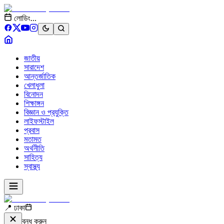
লোডিং...
জাতীয়
সারাদেশ
আন্তর্জাতিক
খেলাধুলা
বিনোদন
শিক্ষাঙ্গন
বিজ্ঞান ও প্রযুক্তি
লাইফস্টাইল
প্রবাস
মতামত
অর্থনীতি
সাহিত্য
স্বাস্থ্য
📍 ঢাকা
বন্ধ করুন