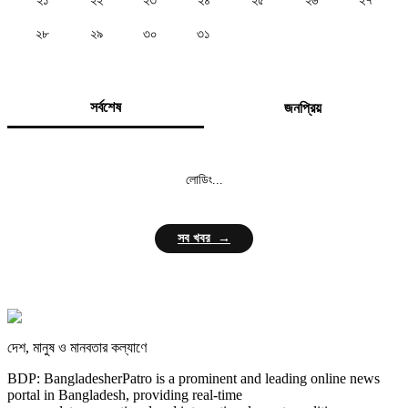
২১
২২
২৩
২৪
২৫
২৬
২৭
২৮
২৯
৩০
৩১
সর্বশেষ
জনপ্রিয়
লোডিং...
সব খবর →
দেশ, মানুষ ও মানবতার কল্যাণে
BDP: BangladesherPatro is a prominent and leading online news
portal in Bangladesh, providing real-time