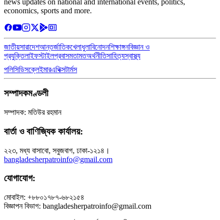
news updates on national and international events, politics,
economics, sports and more.
জাতীয়
সারাদেশ
আন্তর্জাতিক
খেলাধুলা
বিনোদন
শিক্ষাঙ্গন
বিজ্ঞান ও
প্রযুক্তি
লাইফস্টাইল
প্রবাস
মতামত
অর্থনীতি
সাহিত্য
স্বাস্থ্য
পলিসি
ডিসক্লেইমার
এথিক্স
টার্মস
সম্পাদকমণ্ডলী
সম্পাদক: মতিউর রহমান
বার্তা ও বাণিজ্যিক কার্যালয়:
২২৩, মধ্য বাসাবো, সবুজবাগ, ঢাকা-১২১৪।
bangladesherpatroinfo@gmail.com
যোগাযোগ:
মোবাইল: +৮৮০১৭৮৭-৬৮২১৫৪
বিজ্ঞাপন বিভাগ: bangladesherpatroinfo@gmail.com