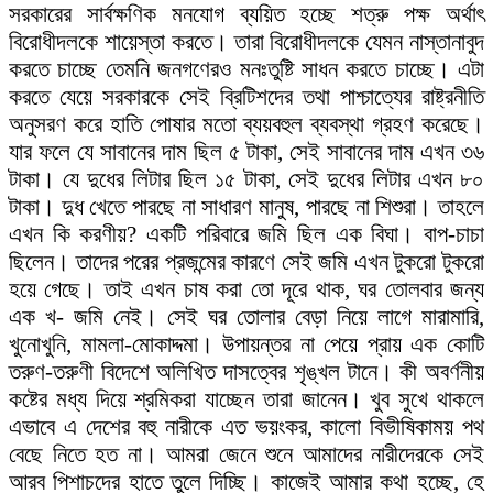
সরকারের সার্বক্ষণিক মনযোগ ব্যয়িত হচ্ছে শত্রু পক্ষ অর্থাৎ
বিরোধীদলকে শায়েস্তা করতে। তারা বিরোধীদলকে যেমন নাস্তানাবুদ
করতে চাচ্ছে তেমনি জনগণেরও মনঃতুষ্টি সাধন করতে চাচ্ছে। এটা
করতে যেয়ে সরকারকে সেই ব্রিটিশদের তথা পাশ্চাত্যের রাষ্ট্রনীতি
অনুসরণ করে হাতি পোষার মতো ব্যয়বহুল ব্যবস্থা গ্রহণ করেছে।
যার ফলে যে সাবানের দাম ছিল ৫ টাকা, সেই সাবানের দাম এখন ৩৬
টাকা। যে দুধের লিটার ছিল ১৫ টাকা, সেই দুধের লিটার এখন ৮০
টাকা। দুধ খেতে পারছে না সাধারণ মানুষ, পারছে না শিশুরা। তাহলে
এখন কি করণীয়? একটি পরিবারে জমি ছিল এক বিঘা। বাপ-চাচা
ছিলেন। তাদের পরের প্রজন্মের কারণে সেই জমি এখন টুকরো টুকরো
হয়ে গেছে। তাই এখন চাষ করা তো দূরে থাক, ঘর তোলবার জন্য
এক খ- জমি নেই। সেই ঘর তোলার বেড়া নিয়ে লাগে মারামারি,
খুনোখুনি, মামলা-মোকাদ্দমা। উপায়ন্তর না পেয়ে প্রায় এক কোটি
তরুণ-তরুণী বিদেশে অলিখিত দাসত্বের শৃঙ্খল টানে। কী অবর্ণনীয়
কষ্টের মধ্য দিয়ে শ্রমিকরা যাচ্ছেন তারা জানেন। খুব সুখে থাকলে
এভাবে এ দেশের বহু নারীকে এত ভয়ংকর, কালো বিভীষিকাময় পথ
বেছে নিতে হত না। আমরা জেনে শুনে আমাদের নারীদেরকে সেই
আরব পিশাচদের হাতে তুলে দিচ্ছি। কাজেই আমার কথা হচ্ছে, হে