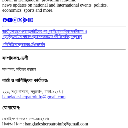
news updates on national and international events, politics,
economics, sports and more.
জাতীয়
সারাদেশ
আন্তর্জাতিক
খেলাধুলা
বিনোদন
শিক্ষাঙ্গন
বিজ্ঞান ও
প্রযুক্তি
লাইফস্টাইল
প্রবাস
মতামত
অর্থনীতি
সাহিত্য
স্বাস্থ্য
পলিসি
ডিসক্লেইমার
এথিক্স
টার্মস
সম্পাদকমণ্ডলী
সম্পাদক: মতিউর রহমান
বার্তা ও বাণিজ্যিক কার্যালয়:
২২৩, মধ্য বাসাবো, সবুজবাগ, ঢাকা-১২১৪।
bangladesherpatroinfo@gmail.com
যোগাযোগ:
মোবাইল: +৮৮০১৭৮৭-৬৮২১৫৪
বিজ্ঞাপন বিভাগ: bangladesherpatroinfo@gmail.com