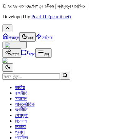
© ২০২৬ বাংলাদেশেরপত্র ডটকম | সর্বস্বত্ব সংরক্ষিত।
Developed by
Pearl IT (pearlit.net)
প্রচ্ছদ
সর্বশেষ
ডার্ক
রিলস
শেয়ার
মেনু
জাতীয়
রাজনীতি
সারাদেশ
আন্তর্জাতিক
অর্থনীতি
খেলাধুলা
বিনোদন
মতামত
প্রবাস
প্রযুক্তি