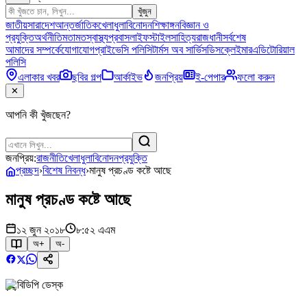
খুঁজুন
জাতীয়
সারাদেশ
আন্তর্জাতিক
খেলাধুলা
বিনোদন
শিক্ষাঙ্গন
বিজ্ঞান ও
প্রযুক্তি
অর্থনীতি
মতামত
স্বাস্থ্য
প্রবাস
লাইফস্টাইল
সাহিত্য
রাজধানী
সর্বশেষ
আমাদের সম্পর্কে
যোগাযোগ
প্রাইভেসি পলিসি
টার্মস অব সার্ভিস
ডিসক্লেইমার
এডিটোরিয়াল
পলিসি
এলাকার খবর
ছবির গল্প
আর্কাইভ
জনপ্রিয়
ই-পেপার
ফলো করুন
✕
আপনি কী খুঁজছেন?
জনপ্রিয়:
রাজনীতি
খেলাধুলা
বিনোদন
প্রযুক্তি
প্রচ্ছদ
›
বিশেষ নিবন্ধ
›
মানুষ প্রচণ্ড কষ্টে আছে
মানুষ প্রচণ্ড কষ্টে আছে
১২ জুন ২০১৮
৮:৫২ এএম
অ+
অ-
বিডিপি ডেস্ক