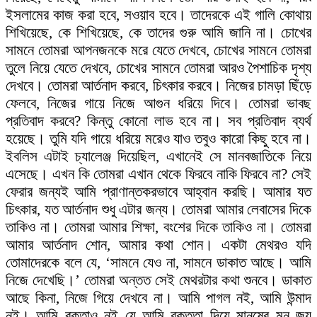
ইসলামের কাজ করা হবে, সওয়াব হবে। তাদেরকে এই গালি কোথায়
শিখিয়েছে, কে শিখিয়েছে, কে তাদের গুরু আমি জানি না। চোখের
সামনে তোমরা আপনজনকে মরে যেতে দেখবে, চোখের সামনে তোমরা
তুলে নিয়ে যেতে দেখবে, চোখের সামনে তোমরা আরও পৈশাচিক দৃশ্য
দেখবে। তোমরা আর্তনাদ করবে, চিৎকার করবে। নিজের চামড়া ছিঁড়ে
ফেলবে, নিজের গায়ে নিজে আগুন ধরিয়ে দিবে। তোমরা ভাবছ
প্রতিবাদ করবে? কিন্তু কোনো লাভ হবে না। সব প্রতিবাদ ব্যর্থ
হয়েছে। তুমি যদি গায়ে ধরিয়ে মরেও যাও তবুও কারো কিছু হবে না।
ইবলিস এটাই চ্যালেঞ্জ দিয়েছিল, এখানেই সে মানবজাতিকে নিয়ে
এসেছে। এখন কি তোমরা এখান থেকে ফিরবে নাকি ফিরবে না? সেই
ফেরার জন্যই আমি প্রাণান্তকরভাবে আহ্বান করছি। আমার যত
চিৎকার, যত আর্তনাদ শুধু এটার জন্য। তোমরা আমার লেবাসের দিকে
তাকিও না। তোমরা আমার শিক্ষা, বংশের দিকে তাকিও না। তোমরা
আমার আর্তনাদ শোন, আমার কথা শোন। একটা মেথরও যদি
তোমাদেরকে বলে যে, ‘সামনে যেও না, সামনে ডাকাত আছে। আমি
নিজে দেখেছি।’ তোমরা অন্তত সেই মেথরটার কথা শুনবে। ডাকাত
আছে কিনা, নিজে গিয়ে দেখবে না। আমি পাগল নই, আমি উন্মাদ
নই। আমি বক্তাও নই যে আমি বক্তৃতা দিয়ে মানুষের মন জয়