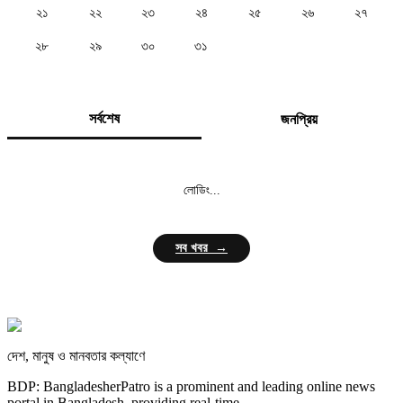
২১
২২
২৩
২৪
২৫
২৬
২৭
২৮
২৯
৩০
৩১
সর্বশেষ
জনপ্রিয়
লোডিং...
সব খবর →
দেশ, মানুষ ও মানবতার কল্যাণে
BDP: BangladesherPatro is a prominent and leading online news
portal in Bangladesh, providing real-time