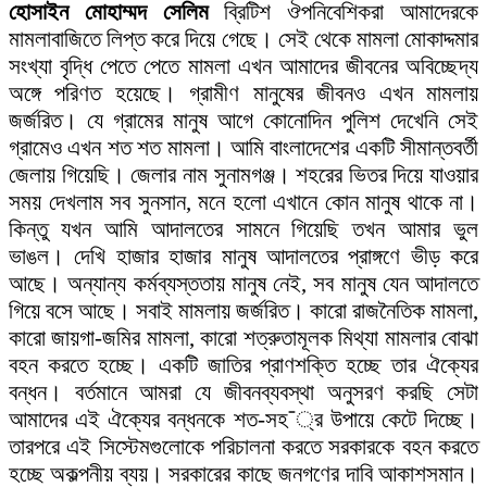
হোসাইন মোহাম্মদ সেলিম
ব্রিটিশ ঔপনিবেশিকরা আমাদেরকে
মামলাবাজিতে লিপ্ত করে দিয়ে গেছে। সেই থেকে মামলা মোকাদ্দমার
সংখ্যা বৃদ্ধি পেতে পেতে মামলা এখন আমাদের জীবনের অবিচ্ছেদ্য
অঙ্গে পরিণত হয়েছে। গ্রামীণ মানুষের জীবনও এখন মামলায়
জর্জরিত। যে গ্রামের মানুষ আগে কোনোদিন পুলিশ দেখেনি সেই
গ্রামেও এখন শত শত মামলা। আমি বাংলাদেশের একটি সীমান্তবর্তী
জেলায় গিয়েছি। জেলার নাম সুনামগঞ্জ। শহরের ভিতর দিয়ে যাওয়ার
সময় দেখলাম সব সুনসান, মনে হলো এখানে কোন মানুষ থাকে না।
কিন্তু যখন আমি আদালতের সামনে গিয়েছি তখন আমার ভুল
ভাঙল। দেখি হাজার হাজার মানুষ আদালতের প্রাঙ্গণে ভীড় করে
আছে। অন্যান্য কর্মব্যস্ততায় মানুষ নেই, সব মানুষ যেন আদালতে
গিয়ে বসে আছে। সবাই মামলায় জর্জরিত। কারো রাজনৈতিক মামলা,
কারো জায়গা-জমির মামলা, কারো শত্রুতামূলক মিথ্যা মামলার বোঝা
বহন করতে হচ্ছে। একটি জাতির প্রাণশক্তি হচ্ছে তার ঐক্যের
বন্ধন। বর্তমানে আমরা যে জীবনব্যবস্থা অনুসরণ করছি সেটা
আমাদের এই ঐক্যের বন্ধনকে শত-সহ¯্র উপায়ে কেটে দিচ্ছে।
তারপরে এই সিস্টেমগুলোকে পরিচালনা করতে সরকারকে বহন করতে
হচ্ছে অকল্পনীয় ব্যয়। সরকারের কাছে জনগণের দাবি আকাশসমান।