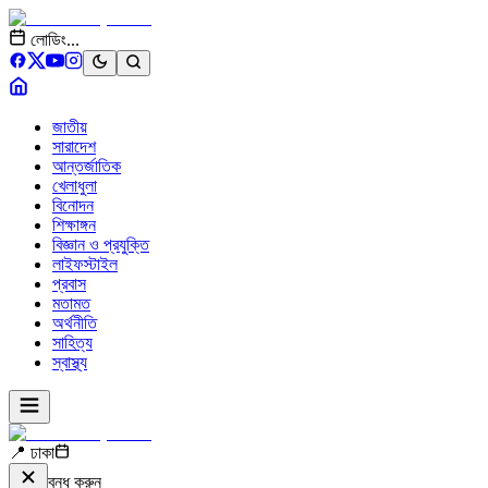
লোডিং...
জাতীয়
সারাদেশ
আন্তর্জাতিক
খেলাধুলা
বিনোদন
শিক্ষাঙ্গন
বিজ্ঞান ও প্রযুক্তি
লাইফস্টাইল
প্রবাস
মতামত
অর্থনীতি
সাহিত্য
স্বাস্থ্য
📍 ঢাকা
বন্ধ করুন