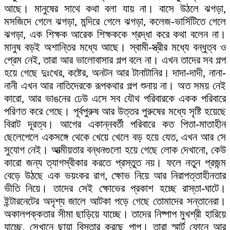
আছে। মানুষের সাথে কথা বলা যায় না। বাসে উঠলে ঝগড়া,
মসজিদে গেলে ঝগড়া, মন্দিরে গেলে ঝগড়া, কলেজ-ভার্সিটিতে গেলে
ঝগড়া, এক শিক্ষক আরেক শিক্ষককে শ্রদ্ধা করে কথা বলেন না।
মানুষ বড়ই অশান্তির মধ্যে আছে। স্বামী-স্ত্রীর মধ্যে বন্ধুত্ব ও
প্রেম নেই, তারা আর ভালোবাসার গল্প বলে না। এখন তাদের সব গল্প
হয়ে গেছে দুঃখের, কষ্টের, অনটন আর টানাটানির। দাদা-দাদী, নানা-
নানী এখন আর নাতিদেরকে রূপকথার গল্প শুনায় না। অত সময় নেই
কারো, আর ভাঙনের ঢেউ এসে সব যৌথ পরিবারকে একক পরিবারে
পরিণত করে গেছে। পূর্বপুরুষ আর উত্তর পুরুষের মধ্যে সৃষ্টি হয়েছে
বিরাট দূরত্ব। আগের একান্নবর্তী পরিবারে কত পিতা-মাতাহীন
ছেলেপেলে একসঙ্গে থেকে খেয়ে খেলে বড় হয়ে যেত, এখন আর সে
সুযোগ নেই। আত্মীয়তার বন্ধনগুলো হয়ে গেছে লোক দেখানো, কেউ
কারো জন্য ত্যাগস্বীকার করতে প্রস্তুত নয়। ফলে নতুন প্রজন্ম
বেড়ে উঠছে এক ভয়ংকর রাগ, ক্ষোভ নিয়ে আর নিরাপত্তাহীনতার
ভীতি নিয়ে। তাদের সেই ক্ষোভের প্রকাশ হচ্ছে রাস্তা-ঘাটে।
ইন্টারনেটের অদৃশ্য জালে আটকা পড়ে গেছে তোমাদের সন্তানেরা।
অকালপক্কতার সীমা ছাড়িয়ে যাচ্ছে। তাদের নিষ্পাপ মুখশ্রী হারিয়ে
যাচ্ছে, সেখানে ছায়া বিস্তার করছে পাপ। তারা স্মার্ট ফোনে আর