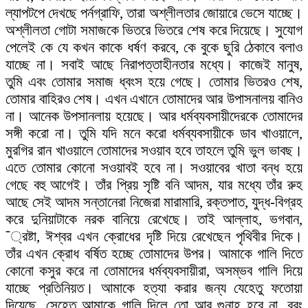
ল্যাপটপে দেখছে পর্নগ্রাফি, তারা অশ্লীলতার জোয়ারে ভেসে যাচ্ছে।
অশ্লীলতা গোটা সমাজকে ভিতরে ভিতরে শেষ করে দিয়েছে। সুযোগ
পেলেই কে যে কখন কাকে ধর্ষণ করবে, কে বুকে ছুরি ঠেকাবে বলাও
যাচ্ছে না। সবাই আছে নিরাপত্তাহীনতার মধ্যে। কাজেই মানুষ,
তুমি এবং তোমার সমাজ ধ্বংস হয়ে গেছে। তোমার ভিতরও শেষ,
তোমার বাহিরও শেষ। এখন এখানে তোমাদের আর উপাসনালয় বানিও
না। আনেক উপসানলায় হয়েছে। আর ধর্মব্যবসায়ীদেরকে তোমাদের
সঙ্গী করো না। তুমি যদি মনে করো ধর্মব্যবসায়ীকে ডাব খাওয়ালে,
মুরগির রান খাওয়ালে তোমাদের সওয়াব হবে তাহলে তুমি ভুল ভাবছ।
এতে তোমার কোনো সওয়াবই হবে না। সওয়াবের খাতা বন্ধ হয়ে
গেছে বহু আগেই। তাঁর প্রিয় সৃষ্টি বনি আদম, যার মধ্যে তাঁর রুহ
আছে সেই আদম সন্তানেরা নিজেরা মারামারি, রক্তপাত, যুদ্ধ-বিগ্রহ
করে দুনিয়াটাকে নরক বানিয়ে রেখেছে। তাই আল্লাহ, ভগবান,
¯্রষ্টা, ঈশ্বর এখন ক্রোধের দৃষ্টি দিয়ে রেখেছেন পৃথিবীর দিকে।
তাঁর এখন ক্রোধ বর্ষিত হচ্ছে তোমাদের উপর। আমাকে গালি দিতে
কোনো কসুর করে না তোমাদের ধর্মব্যবসায়ীরা, অসম্ভব গালি দিয়ে
যাচ্ছে প্রতিনিয়ত। আমাকে হত্যা করার জন্য যেহেতু ফতোয়া
দিয়েছে, সেহেতু আমাকে গালি দিলে তো আর গুনাহ হবে না, বরং