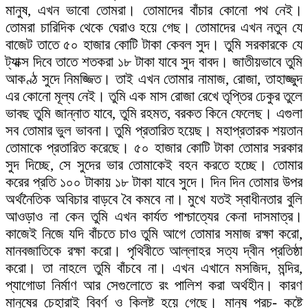
মানুষ, এখন ভাবো তোমরা। তোমাদের বাঁচার কোনো পথ নেই।
তোমরা চারিদিক থেকে ঘেরাও হয়ে গেছ। তোমাদের এখন নতুন যে
বাজেট তাতে ৫০ হাজার কোটি টাকা কেবল সুদ। তুমি সরকারকে যে
ট্যাক্স দিবে তাতে শতকরা ১৮ টাকা যাবে সুদ বাবদ। জাতীয়ভাবে তুমি
আকণ্ঠ সুদে নিমজ্জিত। তাই এখন তোমার নামাজ, রোজা, তাহাজ্জুদ
এর কোনো মূল্য নেই। তুমি এক মাস রোজা রেখে তৃপ্তির ঢেকুর তুলে
ভাবছ তুমি জান্নাত যাবে, তুমি রহমত, বরকত কিনে ফেলেছ। এগুলা
সব তোমার ভুল ভাবনা। তুমি প্রতারিত হয়েছ। মহাপ্রতারক শয়তান
তোমাকে প্রতারিত করেছে। ৫০ হাজার কোটি টাকা তোমার সরকার
সুদ দিচ্ছে, সে সুদের ভার তোমাকেই বহন করতে হচ্ছে। তোমার
করের প্রতি ১০০ টাকায় ১৮ টাকা যাবে সুদে। দিন দিন তোমার উপর
অর্থনৈতিক অবিচার বাড়বে বৈ কমবে না। মুখে যতই স্বাধীনতার বুলি
আওড়াও না কেন তুমি এখন কার্যত পাশ্চাত্যের কেনা দাসমাত্র।
কাজেই নিজে যদি বাঁচতে চাও তুমি আগে তোমার সমাজ রক্ষা করো,
মানবজাতিকে রক্ষা করো। পৃথিবীতে আল্লাহর সত্য দ্বীন প্রতিষ্ঠা
করো। তা নাহলে তুমি বাঁচবে না। এখন এখানে মসজিদ, মন্দির,
প্যাগোডা নির্মাণ আর সেগুলোতে রং পালিশ করা অর্থহীন। কারণ
মানুষের চেহারাই বিবর্ণ ও ক্লিষ্ট হয়ে গেছে। মানুষ প্রচ- কষ্টে