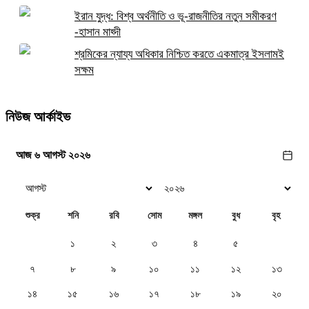
ইরান যুদ্ধ: বিশ্ব অর্থনীতি ও ভূ-রাজনীতির নতুন সমীকরণ
-হাসান মাহ্দী
শ্রমিকের ন্যায্য অধিকার নিশ্চিত করতে একমাত্র ইসলামই
সক্ষম
নিউজ আর্কাইভ
আজ ৬ আগস্ট ২০২৬
শুক্র
শনি
রবি
সোম
মঙ্গল
বুধ
বৃহ
১
২
৩
৪
৫
৬
৭
৮
৯
১০
১১
১২
১৩
১৪
১৫
১৬
১৭
১৮
১৯
২০