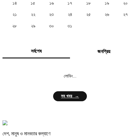
১৪
১৫
১৬
১৭
১৮
১৯
২০
২১
২২
২৩
২৪
২৫
২৬
২৭
২৮
২৯
৩০
৩১
সর্বশেষ
জনপ্রিয়
লোডিং...
সব খবর →
দেশ, মানুষ ও মানবতার কল্যাণে