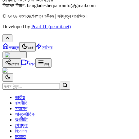
বিজ্ঞাপন বিভাগ: bangladesherpatroinfo@gmail.com
© ২০২৬ বাংলাদেশেরপত্র ডটকম | সর্বস্বত্ব সংরক্ষিত।
Developed by
Pearl IT (pearlit.net)
প্রচ্ছদ
সর্বশেষ
ডার্ক
রিলস
শেয়ার
মেনু
জাতীয়
রাজনীতি
সারাদেশ
আন্তর্জাতিক
অর্থনীতি
খেলাধুলা
বিনোদন
মতামত