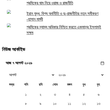
শ্রমিকের ঘাম নিয়ে ওয়াজ ও রাজনীতি
ইরান যুদ্ধ: বিশ্ব অর্থনীতি ও ভূ-রাজনীতির নতুন সমীকরণ
-হাসান মাহ্দী
শ্রমিকের ন্যায্য অধিকার নিশ্চিত করতে একমাত্র ইসলামই
সক্ষম
নিউজ আর্কাইভ
আজ ৭ আগস্ট ২০২৬
শুক্র
শনি
রবি
সোম
মঙ্গল
বুধ
বৃহ
১
২
৩
৪
৫
৬
৭
৮
৯
১০
১১
১২
১৩