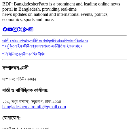
BDP: BangladesherPatro is a prominent and leading online news
portal in Bangladesh, providing real-time
news updates on national and international events, politics,
economics, sports and more.
জাতীয়
সারাদেশ
আন্তর্জাতিক
খেলাধুলা
বিনোদন
শিক্ষাঙ্গন
বিজ্ঞান ও
প্রযুক্তি
লাইফস্টাইল
প্রবাস
মতামত
অর্থনীতি
সাহিত্য
স্বাস্থ্য
পলিসি
ডিসক্লেইমার
এথিক্স
টার্মস
সম্পাদকমণ্ডলী
সম্পাদক: মতিউর রহমান
বার্তা ও বাণিজ্যিক কার্যালয়:
২২৩, মধ্য বাসাবো, সবুজবাগ, ঢাকা-১২১৪।
bangladesherpatroinfo@gmail.com
যোগাযোগ:
মোবাইল: +৮৮০১৭৮৭-৬৮২১৫৪