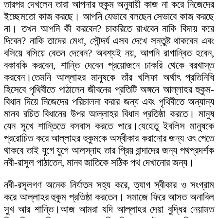
তারপর দেখলেন তারা আপনার হুকুম অনুযায়ী কাজ না করে নিজেদের
ইচ্ছেমতো কাজ করছে। আপনি যেভাবে বলছেন সেভাবে কাজ করছে
না। তখন আপনি কী করবেন? চাকরিতে রাখবেন নাকি বিদায় করে
দিবেন? নাকি তাদের মেধা, সৌন্দর্য এসব দেখে সন্তুষ্ট থাকবেন এবং
বসিয়ে বসিয়ে বেতন দেবেন? অবশ্যই নয়, আপনি রাগান্বিত হবেন,
বকাবকি করবেন, শান্তি দেবেন প্রয়োজনে চাকরি থেকে বরখাস্ত
করবেন।তেমনি আল্লাহর মানুষকে তাঁর খলিফা অর্থাৎ প্রতিনিধি
হিসেবে পৃথিবীতে পাঠালেন জীবনের প্রতিটি অঙ্গনে আল্লাহর হুকুম-
বিধান দিয়ে নিজেদের পরিচালনা করার জন্য এবং পৃথিবীতে অন্যান্য
মানব রচিত বিধানের উপর আল্লাহর বিধান প্রতিষ্ঠা করতে। মানুষ
যেন সুখে শান্তিতে বসবাস করতে পারে।যেহেতু ইবলিস মানুষকে
প্ররোচিত করে আল্লাহর হুকুমকে অস্বীকার করানোর জন্য ওৎ পেতে
থাকবে তাই যুগে যুগে আলস্নাহ তার প্রিয় বান্দাদের জন্য পথপ্রদর্শক
নবী-রাসুল পাঠাতেন, মানব জাতিকে সঠিক পথ দেখানোর জন্য।
নবী-রসুলগণ অনেক নির্যাতন সহ্য করে, ত্যাগ স্বীকার ও সংগ্রাম
করে আল্লাহর হুকুম প্রতিষ্ঠা করতেন। সমাজে ফিরে আসত অনাবিল
সুখ আর শান্তি।আজ আমরা যদি আল্লাহর দেয়া বুদ্ধির নেয়ামত