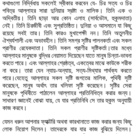
কথাগুলো নির্দ্বিধায় সকলেই স্বীকার করবেন যে- চির সত্য ও চির
পবিত্র আল্লাহর সারা দুনিয়ার স্রষ্টা ও মালিক। তিনি এক ও
অদ্বিতীয়। তিনি ছাড়া আর কোন এলাহ (সার্বভৌম, হুকুমদাতা)
নেই। তিনি চিরজীবী এবং সুপ্রতিষ্ঠিত। দুনিয়া ও আসমানে যা কিছু
রয়েছে সবই তার। তিনি কারও মুখাপেক্ষী নন। তিনি অতুলনীয়
ঐশ্বর্যশালী এবং অভাবহীন। তিনি সমগ্র সৃষ্টির পালনকর্তা এবং সকল
প্রাণীর রেযেকদাতা। তিনি সকল প্রাণীর সৃষ্টিকর্তা।তার মধ্যে
আল্লাহর মানুষকে বুদ্ধির নেয়ামত দিয়েছেন যাতে মানুষ চিন্তা-ভাবনা
করতে পারে। এবং আল্লাহর শ্রেষ্ঠত্ব, একত্বের মাঝে কাউকে শরীক
না করে। তারা যেন ন্যায়-অন্যায়, সত্য-মিথ্যার পার্থক্য করতে
পারে।যেহেতু আল্লাহর সকল সৃষ্টি জগতের মালিক, পৃথিবী সৃষ্টি
করেছেন, মানুষ অর্থাৎ তার খলিফা সৃষ্টি করেছেন। সৃষ্টির সেরা
মানুষকে পৃথিবীতে পাঠালেন আল্লাহর প্রতিনিধিত্ব করার জন্য।
সাধারণ জ্ঞানেই বোঝা যায়, যে যার প্রতিনিধি সে তার হুকুম অনুযায়ী
কাজ করবে।
যেমন ধরুন আপনার ফ্যাক্টরি অথবা কারখানাতে কাজ করার জন্য কিছু
লোক নিয়োগ দিলেন। তাদেরকে যার যার কাজ বুঝিয়ে দিলেন।