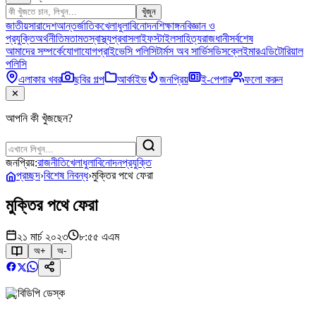
খুঁজুন
জাতীয়
সারাদেশ
আন্তর্জাতিক
খেলাধুলা
বিনোদন
শিক্ষাঙ্গন
বিজ্ঞান ও
প্রযুক্তি
অর্থনীতি
মতামত
স্বাস্থ্য
প্রবাস
লাইফস্টাইল
সাহিত্য
রাজধানী
সর্বশেষ
আমাদের সম্পর্কে
যোগাযোগ
প্রাইভেসি পলিসি
টার্মস অব সার্ভিস
ডিসক্লেইমার
এডিটোরিয়াল
পলিসি
এলাকার খবর
ছবির গল্প
আর্কাইভ
জনপ্রিয়
ই-পেপার
ফলো করুন
✕
আপনি কী খুঁজছেন?
জনপ্রিয়:
রাজনীতি
খেলাধুলা
বিনোদন
প্রযুক্তি
প্রচ্ছদ
›
বিশেষ নিবন্ধ
›
মুক্তির পথে ফেরা
মুক্তির পথে ফেরা
২১ মার্চ ২০২৩
৮:৫৫ এএম
অ+
অ-
বিডিপি ডেস্ক