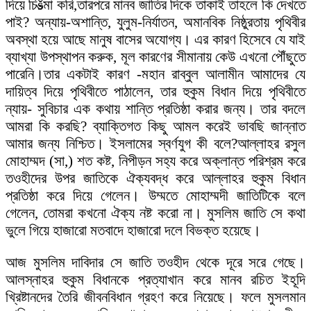
দিয়ে চিšত্মা করি,তারপরে মানব জাতির দিকে তাকাই তাহলে কি দেখতে
পাই? অন্যায়-অশান্তি, যুলুম-নির্যাতন, অমানবিক নিষ্ঠুরতায় পৃথিবীর
অবস্থা হয়ে আছে মানুষ বাসের অযোগ্য। এর কারণ হিসেবে যে যাই
ব্যাখ্যা উপস্থাপন করুক, মূল কারণের সীমানায় কেউ এখনো পৌঁছুতে
পারেনি।তার একটাই কারণ -মহান রাব্বুল আলামীন আমাদের যে
দায়িত্ব দিয়ে পৃথিবীতে পাঠালেন, তার হুকুম বিধান দিয়ে পৃথিবীতে
ন্যায়- সুবিচার এক কথায় শান্তি প্রতিষ্ঠা করার জন্য। তার বদলে
আমরা কি করছি? ব্যাক্তিগত কিছু আমল করেই ভাবছি জান্নাত
আমার জন্য নিশ্চিত। ইসলামের স্বর্ণযুগ কী বলে?আল্লাহর রসুল
মোহাম্মদ (সা,) শত কষ্ট, নিপীড়ন সহ্য করে অক্লান্ত পরিশ্রম করে
তওহীদের উপর জাতিকে ঐক্যবদ্ধ করে আল্লাহর হুকুম বিধান
প্রতিষ্ঠা করে দিয়ে গেলেন। উম্মতে মোহাম্মদী জাতিটিকে বলে
গেলেন, তোমরা কখনো ঐক্য নষ্ট করো না। মুসলিম জাতি সে কথা
ভুলে গিয়ে হাজারো মতবাদে হাজারো দলে বিভক্ত হয়েছে।
আজ মুসলিম দাবিদার সে জাতি তওহীদ থেকে দূরে সরে গেছে।
আলস্নাহর হুকুম বিধানকে প্রত্যাখান করে মানব রচিত ইহূদি
খ্রিষ্টানদের তৈরি জীবনবিধান গ্রহণ করে নিয়েছে। ফলে মুসলমান