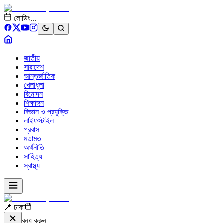
লোডিং...
জাতীয়
সারাদেশ
আন্তর্জাতিক
খেলাধুলা
বিনোদন
শিক্ষাঙ্গন
বিজ্ঞান ও প্রযুক্তি
লাইফস্টাইল
প্রবাস
মতামত
অর্থনীতি
সাহিত্য
স্বাস্থ্য
📍 ঢাকা
বন্ধ করুন