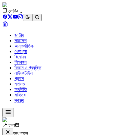
লোডিং...
জাতীয়
সারাদেশ
আন্তর্জাতিক
খেলাধুলা
বিনোদন
শিক্ষাঙ্গন
বিজ্ঞান ও প্রযুক্তি
লাইফস্টাইল
প্রবাস
মতামত
অর্থনীতি
সাহিত্য
স্বাস্থ্য
📍 ঢাকা
বন্ধ করুন