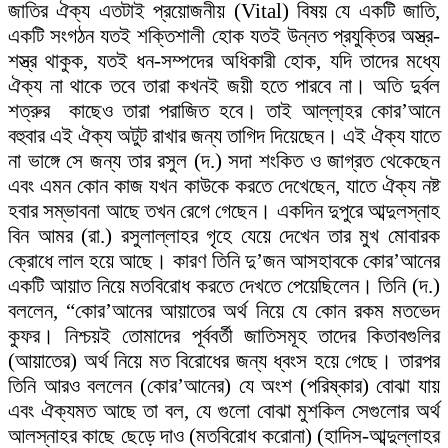
জাতির ঐক্য এতটাই প্রয়োজনীয় (Vital) বিষয় যে একটি জাতি,
একটি সংগঠন যতই শক্তিশালী হোক যতই উন্নত প্রযুক্তির অস্ত্র-
শস্ত্র থাকুক, যতই ধন-সম্পদের অধিকারী হোক, যদি তাদের মধ্যে
ঐক্য না থাকে তবে তারা কখনই জয়ী হতে পারবে না। অতি দুর্বল
শত্রুর কাছেও তারা পরাজিত হবে। তাই আল্লা্হর কোর’আনে
বহুবার এই ঐক্য অটুট রাখার জন্য তাগিদ দিয়েছেন। এই ঐক্য যাতে
না ভাঙ্গে সে জন্য তার রসুল (দ.) সদা শংকিত ও জাগ্রত থেকেছেন
এবং এমন কোন কাজ যখন কাউকে করতে দেখেছেন, যাতে ঐক্য নষ্ট
হবার সম্ভাবনা আছে তখন রেগে গেছেন। একদিন দুপুরে আব্দুলস্নাহ
বিন আমর (রা.) রসুলাল্লাহর গৃহে যেয়ে দেখেন তার মুখ মোবারক
ক্রোধে লাল হয়ে আছে। কারণ তিনি দু’জন আসহাবকে কোর’আনের
একটি আয়াত নিয়ে মতবিরোধ করতে দেখতে পেয়েছিলেন। তিনি (দ.)
বললেন, “কোর’আনের আয়াতের অর্থ নিয়ে যে কোন রকম মতভেদ
কুফর। নিশ্চয়ই তোমাদের পূর্ববর্তী জাতিসমূহ তাদের কিতাবগুলির
(আয়াতের) অর্থ নিয়ে মত বিরোধের জন্য ধ্বংস হয়ে গেছে। তারপর
তিনি আরও বললেন (কোর’আনের) যে অংশ (পরিষ্কার) বোঝা যায়
এবং ঐক্যমত আছে তা বল, যে গুলো বোঝা মুশকিল সেগুলোর অর্থ
আলস্নাহর কাছে ছেড়ে দাও (মতবিরোধ করোনা) (হাদিস-আব্দুল্লাহর