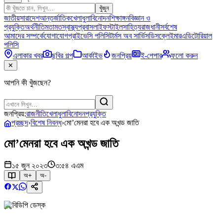
খুঁজুন
জাতীয়
সারাদেশ
আন্তর্জাতিক
খেলাধুলা
বিনোদন
শিক্ষাঙ্গন
বিজ্ঞান ও
প্রযুক্তি
অর্থনীতি
মতামত
স্বাস্থ্য
প্রবাস
লাইফস্টাইল
সাহিত্য
রাজধানী
সর্বশেষ
আমাদের সম্পর্কে
যোগাযোগ
প্রাইভেসি পলিসি
টার্মস অব সার্ভিস
ডিসক্লেইমার
এডিটোরিয়াল
পলিসি
এলাকার খবর
ছবির গল্প
আর্কাইভ
জনপ্রিয়
ই-পেপার
ফলো করুন
✕
আপনি কী খুঁজছেন?
জনপ্রিয়:
রাজনীতি
খেলাধুলা
বিনোদন
প্রযুক্তি
প্রচ্ছদ
›
বিশেষ নিবন্ধ
›
মো’মেনরা হবে এক অখন্ড জাতি
মো’মেনরা হবে এক অখন্ড জাতি
১৫ জুন ২০২৩
৩:৫৪ এএম
অ+
অ-
বিডিপি ডেস্ক