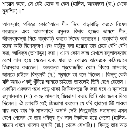
শায়েত্ম করো, সে যেই হোক না কেন (হাদিস, আরফাজা (রা.) থেকে
মুসলিম)।”
আলস্নাহ পবিত্র কোর’আনে দীন নিয়ে বাড়াবাড়ি করতে নিষেধ
করেছেন এবং আলস্নাহর রসুলও বিদায় হজের ভাষণে দীন,
জীবনব্যবস্থা নিয়ে বাড়াবাড়ি করতে নিষেধ করেছেন। বাড়াবাড়ি অর্থ
হচ্ছে অতি বিশেস্নষণ এবং যতটুকু বলা হয়েছে তার চেয়ে বেশি বেশি
করা, আধিক্য (তাশাদ্দুদ) করা। এমন কোন কাজ দেখলে রসুলালস্নাহ
রেগে লাল হয়ে যেতেন এবং যারা তা কোরত তাদেরকে কঠিনভাবে
তিরস্কার করতেন। অত্যন্ত প্রয়োজনীয় কোন বিষয়ে মাসলাহ
জানতে চাইলে বিশ্বনবী (দ.) প্রথমে তা বলে দিতেন। কিন্তু কেউ
যদি আরও একটু খুঁটিয়ে জানতে চাইতো তাহলেই তিনি রেগে যেতেন।
একদিন একজন পথে পড়ে থাকা জিনিসপত্র কি করা হবে এ ব্যাপারে
রসুলাল্লাহ (দ.) কাছে মাসলাহ জিজ্ঞাসা করায় তিনি তার জবাব দিয়ে
দিলেন। ঐ লোকটি যেই জিজ্ঞাসা করলেন যে যদি হারানো উট পাওয়া
যায় তবে তার কি মাসলাহ? অমনি সেই জিতেন্দ্রীয় মহামানব এমন
রেগে গেলেন যে তার পবিত্র মুখ লাল টকটকে হয়ে গেলো (হাদিস-
যায়েদ এবনে খালেদ জুহানী (রা.) থেকে বোখারি)। কিন্তু তার অত