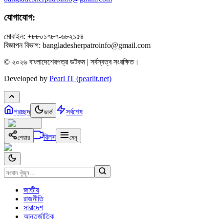
যোগাযোগ:
মোবাইল: +৮৮০১৭৮৭-৬৮২১৫৪
বিজ্ঞাপন বিভাগ: bangladesherpatroinfo@gmail.com
© ২০২৬ বাংলাদেশেরপত্র ডটকম | সর্বস্বত্ব সংরক্ষিত।
Developed by
Pearl IT (pearlit.net)
প্রচ্ছদ
সর্বশেষ
ডার্ক
রিলস
শেয়ার
মেনু
জাতীয়
রাজনীতি
সারাদেশ
আন্তর্জাতিক