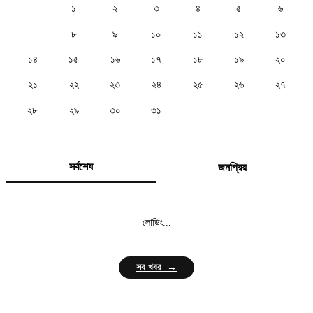
১
২
৩
৪
৫
৬
৭
৮
৯
১০
১১
১২
১৩
১৪
১৫
১৬
১৭
১৮
১৯
২০
২১
২২
২৩
২৪
২৫
২৬
২৭
২৮
২৯
৩০
৩১
সর্বশেষ
জনপ্রিয়
লোডিং...
সব খবর →