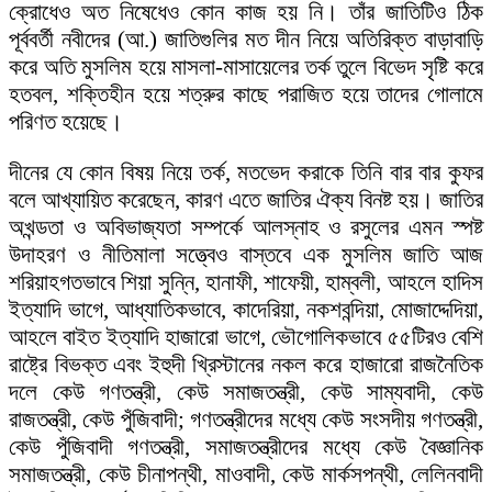
ক্রোধেও অত নিষেধেও কোন কাজ হয় নি। তাঁর জাতিটিও ঠিক
পূর্ববর্তী নবীদের (আ.) জাতিগুলির মত দীন নিয়ে অতিরিক্ত বাড়াবাড়ি
করে অতি মুসলিম হয়ে মাসলা-মাসায়েলের তর্ক তুলে বিভেদ সৃষ্টি করে
হতবল, শক্তিহীন হয়ে শত্রুর কাছে পরাজিত হয়ে তাদের গোলামে
পরিণত হয়েছে।
দীনের যে কোন বিষয় নিয়ে তর্ক, মতভেদ করাকে তিনি বার বার কুফর
বলে আখ্যায়িত করেছেন, কারণ এতে জাতির ঐক্য বিনষ্ট হয়। জাতির
অখন্ডতা ও অবিভাজ্যতা সম্পর্কে আলস্নাহ ও রসুলের এমন স্পষ্ট
উদাহরণ ও নীতিমালা সত্ত্বেও বাস্তবে এক মুসলিম জাতি আজ
শরিয়াহগতভাবে শিয়া সুন্নি, হানাফী, শাফেয়ী, হাম্বলী, আহলে হাদিস
ইত্যাদি ভাগে, আধ্যাতিকভাবে, কাদেরিয়া, নকশবন্দিয়া, মোজাদ্দেদিয়া,
আহলে বাইত ইত্যাদি হাজারো ভাগে, ভৌগোলিকভাবে ৫৫টিরও বেশি
রাষ্ট্রে বিভক্ত এবং ইহুদী খ্রিস্টানের নকল করে হাজারো রাজনৈতিক
দলে কেউ গণতন্ত্রী, কেউ সমাজতন্ত্রী, কেউ সাম্যবাদী, কেউ
রাজতন্ত্রী, কেউ পুঁজিবাদী; গণতন্ত্রীদের মধ্যে কেউ সংসদীয় গণতন্ত্রী,
কেউ পুঁজিবাদী গণতন্ত্রী, সমাজতন্ত্রীদের মধ্যে কেউ বৈজ্ঞানিক
সমাজতন্ত্রী, কেউ চীনাপন্থী, মাওবাদী, কেউ মার্কসপন্থী, লেলিনবাদী