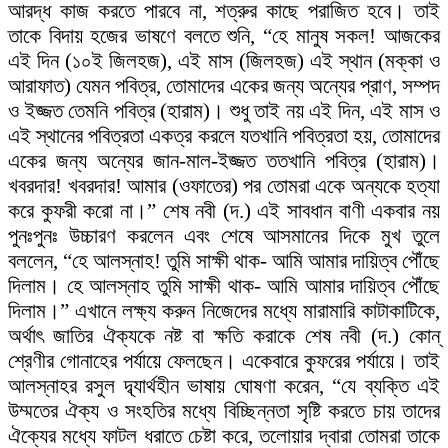
আরদ্ধ কাজ করতে পারবে না, শত্রুর কাছে পরাজিত হবে। তাই
তাকে বিদায় হজের ভাষণে বলতে শুনি, “হে মানুষ সকল! আজকের
এই দিন (১০ই জিলহজ), এই মাস (জিলহজ) এই স্থান (মক্কা ও
আরাফাত) যেমন পবিত্র, তোমাদের একের জন্য অন্যের প্রাণ, সম্পদ
ও ইজ্জত তেমনি পবিত্র (হারাম)। শুধু তাই নয় এই দিন, এই মাস ও
এই স্থানের পবিত্রতা একত্র করলে যতখানি পবিত্রতা হয়, তোমাদের
একের জন্য অন্যের জান-মাল-ইজ্জত ততখানি পবিত্র (হারাম)।
খবরদার! খবরদার! আমার (ওফাতের) পর তোমরা একে অন্যকে হত্যা
করে কুফরী করো না।” শেষ নবী (দ.) এই সাবধান বাণী একবার নয়
পুনঃপুনঃ উচ্চারণ করলেন এবং শেষে আসমানের দিকে মুখ তুলে
বললেন, “হে আলস্নাহ! তুমি সাক্ষী থাক- আমি আমার দায়িত্ব পৌঁছে
দিলাম। হে আলস্নাহ তুমি সাক্ষী থাক- আমি আমার দায়িত্ব পৌঁছে
দিলাম।” এখানে লক্ষ্য করুন নিজেদের মধ্যে মারামারি কাটাকাটিকে,
অর্থাৎ জাতির ঐক্যকে নষ্ট বা ক্ষতি করাকে শেষ নবী (দ.) কোন্
শ্রেণীর গোনাহের পর্যায়ে ফেলছেন। একেবারে কুফরের পর্যায়ে। তাই
আলস্নাহর রসুল দ্ব্যার্থহীন ভাষায় ঘোষণা করেন, “যে ব্যক্তি এই
উম্মতের ঐক্য ও সংহতির মধ্যে বিচ্ছিন্নতা সৃষ্টি করতে চায় তাদের
ঐক্যের মধ্যে ফাটল ধরাতে চেষ্টা করে, তলোয়ার দ্বারা তোমরা তাকে