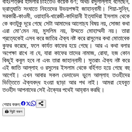
বহিঃশত্রুর হামলার চাইতেও কয়েক গুণ; অথচ রসুলাল্লাহ বলেছেন,
ভ্রাতৃঘাতি সংঘাতে নিহতদের উভয়পক্ষই জাহান্নামী। শিয়া-সুন্নি,
সরকারী-কাওমী, ওয়াহাবি-খারেজী-কাদিয়ানী ইত্যাদিরা ইসলাম থেকে
কে কতটুকু দূরে গেছে সেটা আমাদের আলোচ্য বিষয় নয়, সোজা কথা
এরা মো’মেন নয়, মুসলিম নয়, উম্মতে মোহাম্মদী নয়। তারা
প্রত্যেকেই এসব করে জাতির ঐক্য নষ্ট করে রাসুলের কথা মোতাবেক
কুফর করেছে, ফলে কার্যত কাফের হয়ে গেছে। আর এ কথা বলার
অপেক্ষা রাখে না যে, যারা কাফের তাদের নামাজ, রোযা, হজ কোন
কিছুই কবুল হবে না এবং তারা জাহান্নামী। সুতরাং ঐক্য নষ্ট করে
এই জাতি আল্লাহ ও রসুলের ইসলাম থেকে বর্হিগত হয়ে গেছে বহু
আগেই। এখন আবার সকল ভেদাভেদ ভুলে আল্লাহ তওহীদের
ভিত্তিতে ঐক্যবদ্ধ হওয়া ছাড়া আর পথ নাই। আমরা হেযবুত
তওহীদ আপনাদের সেই ঐক্যের পথেই আহ্বান করছি।
শেয়ার করুন:
🖨️ প্রিন্ট করুন