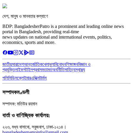
দেশ, মানুষ ও মানবতার কল্যাণে
BDP: BangladesherPatro is a prominent and leading online news
portal in Bangladesh, providing real-time
news updates on national and international events, politics,
economics, sports and more.
জাতীয়
সারাদেশ
আন্তর্জাতিক
খেলাধুলা
বিনোদন
শিক্ষাঙ্গন
বিজ্ঞান ও
প্রযুক্তি
লাইফস্টাইল
প্রবাস
মতামত
অর্থনীতি
সাহিত্য
স্বাস্থ্য
পলিসি
ডিসক্লেইমার
এথিক্স
টার্মস
সম্পাদকমণ্ডলী
সম্পাদক: মতিউর রহমান
বার্তা ও বাণিজ্যিক কার্যালয়:
২২৩, মধ্য বাসাবো, সবুজবাগ, ঢাকা-১২১৪।
bangladesherpatroinfo@gmail.com