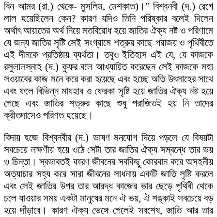
বিন আমর (রা.) থেকে- মুসলিম, মেশকাত)।” বিশ্বনবী (দ.) রেগে
লাল হয়েছিলেন কেন? কারণ যদিও তিনি পরিষ্কার বলেই দিলেন
অর্থাৎ আয়াতের অর্থ নিয়ে মতবিরোধ হয়ে জাতির ঐক্য নষ্ট ও পরিণামে
যে জন্য জাতির সৃষ্টি সেই সংগ্রামে শত্রুর কাছে পরাজয় ও পৃথিবীতে
এই দীনকে প্রতিষ্ঠায় ব্যর্থতা। তবুও ইতিহাস এই যে, যে কাজকে
রসুলালস্নাহ (দ.) কুফর বলে আখ্যায়িত করেছেন সেই কাজকে মহা
সওয়াবের কাজ মনে করে করা হয়েছে এবং হচ্ছে অতি উৎসাহের সাথে
এবং ফলে বিভিন্ন মাযহাব ও ফেরকা সৃষ্টি হয়ে জাতির ঐক্য নষ্ট হয়ে
গেছে এবং জাতির শত্রুর কাছে শুধু পরাজিতই হয় নি তাদের
ক্রীতদাসেও পরিণত হয়েছে।
বিদায় হজে বিশ্বনবীর (দ.) ভাষণ মনযোগ দিয়ে পড়লে যে বিষয়টা
সবচেয়ে লক্ষণীয় হয়ে ওঠে সেটা তার জাতির ঐক্য সম্বন্ধে তার ভয়
ও চিন্তা। স্বভাবতই কারণ জীবনের সবকিছু কোরবান করে অসহনীয়
অত্যাচার সহ্য করে সারা জীবনের সাধনায় একটি জাতি সৃষ্টি করলে
এবং সেই জাতির উপর তার আরদ্ধ কাজের ভার ছেড়ে পৃথিবী থেকে
চলে যাওয়ার সময় একটা মানুষের মনে ঐ ভয়, ঐ শঙ্কাই সবচেয়ে বড়
হয়ে দাঁড়াবে। কারণ ঐক্য ভেঙ্গে গেলেই সবশেষ, জাতি আর তার