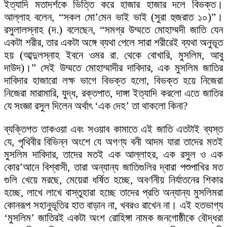
ইত্যাদি মতাদর্শকে ভিত্তি করে হাজার হাজার দলে বিভক্ত।
আল্লাহ বলেন, “সকল মো’মেন ভাই ভাই (সুরা হুজরাত ১০)”।
রসুলালস্নাহ (দ.) বলেছেন, “সমগ্র উম্মতে মোহাম্মদী জাতি যেন
একটা শরীর, তার একটা অঙ্গে ব্যথা পেলে সারা শরীরেই ব্যথা অনুভূত
হয় (আব্দুলস্নাহ ইবনে ওমর রা. থেকে বোখারি, মুসলিম, আবু
দাউদ)।” সেই উম্মতে মোহাম্মাদীর দাবিদার, এক মুসলিম জাতির
দাবিদার হাজারো লক্ষ ভাগে বিভক্ত হলো, বিভক্ত হয়ে নিজেরা
নিজেরা মারামারি, যুদ্ধ, রক্তপাত, দাঙ্গা ইত্যাদি করলো এতে জাতির
যে সংজ্ঞা রসুল দিলেন অর্থাৎ ‘এক দেহ’ তা থাকলো কিনা?
ব্যক্তিগত তাকওয়া এবং সওয়াব কামাতে এই জাতি এতটাই ব্যস্ত
যে, পৃথিবীর বিভিন্ন অংশে যে অগণ্য বনী আদম যারা তাদের মতই
মুসলিম দাবিদার, তাদের মতই এক আল্লাহর, এক রসুল ও এক
কোর’আনে বিশ্বাসী, তারা অন্যান্য জাতিগুলির দ্বারা পশুপাখির মত
গুলি খেয়ে মরছে, মেয়েরা ধর্ষিত হচ্ছে, অবর্ণনীয় নির্যাতনের শিকার
হচ্ছে, লাখে লাখে বাস্তুহারা হচ্ছে তাদের প্রতি অন্যান্য মুসলিমরা
কোনরূপ সহানুভূতির হাত বাড়ান না, খবরও রাখেন না। এই হতভাগ্য
‘মুসলিম’ জাতিরই একটা অংশ রোহিঙ্গা নামক জনগোষ্ঠীকে বৌদ্ধরা