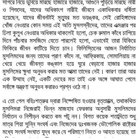
সাগরে নিয়ে ডুবিয়ে মারছে হাজারে হাজারে, আগুনে পুড়িয়ে মারছে নারী
ও শিশুদের, যাদের অধিকাংশ নারীই জীবনে একাধিকবার ধর্ষিতা
হয়েছেন, যাদের জীবনটাই মৃত্যুর মত ভয়ঙ্কর, সেই রোহিঙ্গাদের
খোঁজ নেওয়ার কোন সময় এই অতি মুসলস্নীদের, তাদের এত্মঞ্জার পর
ঢিলা কুলুখ নেওয়ার অধিকার থাকলেই হলো, চেক রুমাল কাঁধে চাপিয়ে
দিনে পাঁচবার মসজিদে যেতে পারলেই হলো, এভাবেই তারা যিকিরে
ফিকিরে জীবন কাটিয়ে দিতে চান। ফিলিস্তিনের আজন নির্যাতিত
মুসলিমদের জন্য তাদের প্রাণ কাঁদে না, আফ্রিকায়, সোমালিয়ায় না
খেয়ে খেয়ে জীবন্ত কঙ্কাল হয়ে ঘুরে বেড়ানো হাজার হাজার
মুসলিমের ক্ষুধা অনুভব করার মত আত্মা তাদের নেই। কারণ তারা আর
এক উম্মাহ নেই, একটি দেহের মত তাই এক অঙ্গে আঘাত পেলে
সর্বাঙ্গে যন্ত্রণা অনুভব করারও প্রশ্ন ওঠে না।
এ তো গেল বহিঃশত্রুর দ্বারা নিষ্পেষিত হওয়ার বৃত্তাšত্ম, তথাকথিত
মুসলিমরা নিজেরাই ভিন্ন মাজহাব ফেরকার অনুসারী মুসলিমদের
নির্যাতন ও নিপীড়ন করতে কম পটু নন। বিগত কয়েক শতাব্দিতে শুধু
মাত্র শিয়া সুন্নি সংঘর্ষ এবং নিজেদের দুঃখজনক ভৌগোলিক রাষ্ট্রের
মধ্যে সংঘর্ষ সংঘাত যুদ্ধ করে যে পরিমাণে নিহত ও আহত হয়েছে তা