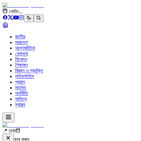
লোডিং...
জাতীয়
সারাদেশ
আন্তর্জাতিক
খেলাধুলা
বিনোদন
শিক্ষাঙ্গন
বিজ্ঞান ও প্রযুক্তি
লাইফস্টাইল
প্রবাস
মতামত
অর্থনীতি
সাহিত্য
স্বাস্থ্য
📍 ঢাকা
বন্ধ করুন