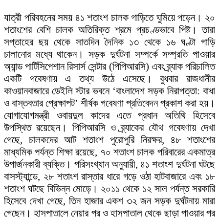
যাত্রী পরিবহনের সময় ৪১ শতাংশ চালক গাড়িতে ঘুমিয়ে পড়েন। ২০
শতাংশের বেশি চালক অতিরিক্ত শ্রমে প্রচণ্ডভাবে পিষ্ট। তারা
সপ্তাহের ছয় থেকে সাতদিন দৈনিক ১৩ থেকে ১৬ ঘণ্টা গাড়ি
চালানোর মধ্যে থাকেন। সড়ক দুর্ঘটনা সম্পর্কে সম্প্রতি পাওয়ার
অ্যান্ড পার্টিসিপেশান রিসার্স সেন্টার (পিপিআরসি) এবং ব্র্যাক পরিচালিত
একটি গবেষণায় এ তথ্য উঠে এসেছে। বুধবার রাজধানীর
কাওয়ানবাজারে ডেইলি স্টার ভবনে ‘বাংলাদেশ সড়ক নিরাপত্তা: বাধা
ও বাস্তবতার প্রেক্ষাপট’ শীর্ষক গবেষণা প্রতিবেদন প্রকাশ করা হয়।
যোগাযোগমন্ত্রী ওবায়দুল কাদের এতে প্রধান অতিথি হিসেবে
উপস্থিত রয়েছেন। পিপিআরসি ও ব্র্যাকের যৌথ গবেষণায় দেখা
গেছে, চালকদের আট শতাংশ পুরোপুরি নিরক্ষর, ৪৮ শতাংশের
মাধ্যমিক পর্যন্ত শিক্ষা রয়েছে, ৭০ শতাংশ চালক পরিবারের একমাত্র
উপার্জনকারী ব্যক্তি। পরিসংখ্যান অনুযায়ী, ৪১ শতাংশ দুর্ঘটনা ঘটছে
বাসস্ট্যান্ডে, ২৮ শতাংশ রাস্তার ধারে গড়ে ওঠা হাটবাজারে এবং ১৮
শতাংশ ঘটছে বিভিন্ন মোড়ে। ২০১১ থেকে ১২ সাল পর্যন্ত সরকারি
হিসেবে দেখা গেছে, তিন হাজার একশ ৩২ জন সড়ক দুর্ঘটনায় মারা
গেছেন। হাসপাতালে নেয়ার পর ও হাসপাতাল থেকে ছাড়া পাওয়ার পর