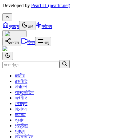
Developed by
Pearl IT (pearlit.net)
প্রচ্ছদ
সর্বশেষ
ডার্ক
রিলস
শেয়ার
মেনু
জাতীয়
রাজনীতি
সারাদেশ
আন্তর্জাতিক
অর্থনীতি
খেলাধুলা
বিনোদন
মতামত
প্রবাস
প্রযুক্তি
স্বাস্থ্য
লাইফস্টাইল