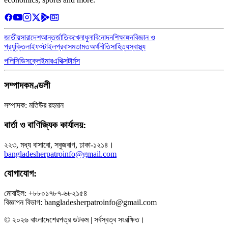
জাতীয়
সারাদেশ
আন্তর্জাতিক
খেলাধুলা
বিনোদন
শিক্ষাঙ্গন
বিজ্ঞান ও
প্রযুক্তি
লাইফস্টাইল
প্রবাস
মতামত
অর্থনীতি
সাহিত্য
স্বাস্থ্য
পলিসি
ডিসক্লেইমার
এথিক্স
টার্মস
সম্পাদকমণ্ডলী
সম্পাদক: মতিউর রহমান
বার্তা ও বাণিজ্যিক কার্যালয়:
২২৩, মধ্য বাসাবো, সবুজবাগ, ঢাকা-১২১৪।
bangladesherpatroinfo@gmail.com
যোগাযোগ:
মোবাইল: +৮৮০১৭৮৭-৬৮২১৫৪
বিজ্ঞাপন বিভাগ: bangladesherpatroinfo@gmail.com
© ২০২৬ বাংলাদেশেরপত্র ডটকম | সর্বস্বত্ব সংরক্ষিত।