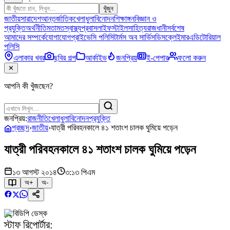
খুঁজুন
জাতীয়
সারাদেশ
আন্তর্জাতিক
খেলাধুলা
বিনোদন
শিক্ষাঙ্গন
বিজ্ঞান ও
প্রযুক্তি
অর্থনীতি
মতামত
স্বাস্থ্য
প্রবাস
লাইফস্টাইল
সাহিত্য
রাজধানী
সর্বশেষ
আমাদের সম্পর্কে
যোগাযোগ
প্রাইভেসি পলিসি
টার্মস অব সার্ভিস
ডিসক্লেইমার
এডিটোরিয়াল
পলিসি
এলাকার খবর
ছবির গল্প
আর্কাইভ
জনপ্রিয়
ই-পেপার
ফলো করুন
✕
আপনি কী খুঁজছেন?
জনপ্রিয়:
রাজনীতি
খেলাধুলা
বিনোদন
প্রযুক্তি
প্রচ্ছদ
›
জাতীয়
›
যাত্রী পরিবহনকালে ৪১ শতাংশ চালক ঘুমিয়ে পড়েন
যাত্রী পরিবহনকালে ৪১ শতাংশ চালক ঘুমিয়ে পড়েন
১৩ আগস্ট ২০১৪
৩:১৩ পিএম
অ+
অ-
বিডিপি ডেস্ক
স্টাফ রিপোর্টার: