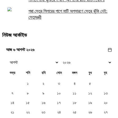
পদ্মা সেতুর পিলারের পাশে মাটি অপসারণে সেতুর ঝুঁকি নেই:
সেতুমন্ত্রী
নিউজ আর্কাইভ
আজ ৬ আগস্ট ২০২৬
শুক্র
শনি
রবি
সোম
মঙ্গল
বুধ
বৃহ
১
২
৩
৪
৫
৬
৭
৮
৯
১০
১১
১২
১৩
১৪
১৫
১৬
১৭
১৮
১৯
২০
২১
২২
২৩
২৪
২৫
২৬
২৭