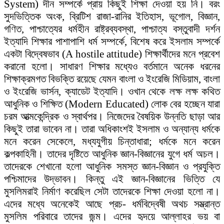
System) দীন সম্পর্কে প্রায় কিছুই শিক্ষা দেওয়া হয় নি। বরং
সুদভিত্তিক অংক, ব্রিটিশ রাজা-রানির ইতিহাস, ভূগোল, বিজ্ঞান,
গণিত, পাশ্চাত্যের ধর্মহীন রাষ্ট্রব্যবস্থা, পাশ্চাত্য বস্তুবাদী দর্শন
ইত্যাদি শিক্ষার পাশাপাশি ধর্ম সম্পর্কে, বিশেষ করে ইসলাম সম্পর্কে
একটা বিদ্বেষভাব (A hostile attitude) শিক্ষার্থীদের মনে প্রবেশ
করানো হলো। সাধারণ শিক্ষার মধ্যেও বর্তমানে অনেক ধরনের
শিক্ষাক্রমগত বিভক্তি রয়েছে যেমন বাংলা ও ইংরেজি মিডিয়াম, বাংলা
ও ইংরেজি ভার্সন, ক্যাডেট ইত্যাদি। ওখান থেকে লক্ষ লক্ষ কথিত
আধুনিক ও শিক্ষিত (Modern Educated) লোক বের হচ্ছেন যারা
চরম আত্মকেন্দ্রিক ও স্বার্থপর। নিজেদের বৈষয়িক উন্নতি ছাড়া আর
কিছুই তারা ভাবেন না। তারা অধিকাংশই ইসলাম ও অন্যান্য ধর্মকে
মনে করেন সেকেলে, মধ্যযুগীয় চিন্তাধারা; ধর্মকে মনে করেন
কল্পকাহিনী। তাদের দৃষ্টিতে আধুনিক জ্ঞান-বিজ্ঞানের যুগে ধর্ম অচল।
তাদেরকে শেখানো হলো আধুনিক সমস্ত জ্ঞান-বিজ্ঞান ও প্রযুক্তি
পশ্চিমাদের উদ্ভাবন। কিন্তু এই জ্ঞান-বিজ্ঞানের ভিত্তি যে
মুসলিমরাই নির্মাণ করেছিল সেটা তাদেরকে শিক্ষা দেওয়া হলো না।
এদের মধ্যে অনেকেই আছে প্রচ- ধর্মবিদ্বেষী অথচ সম্ভ্রান্ত
মুসলিম পরিবারে তাদের জন্ম। এদের হৃদয়ে আল্লাহর ভয় বা