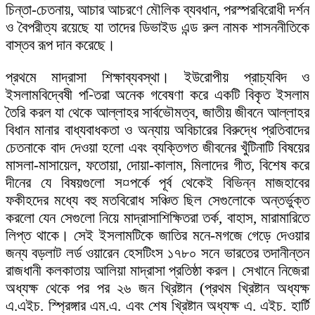
চিন্তা-চেতনায়, আচার আচরণে মৌলিক ব্যবধান, পরস্পরবিরোধী দর্শন
ও বৈপরীত্য রয়েছে যা তাদের ডিভাইড এন্ড রুল নামক শাসননীতিকে
বাস্তব রূপ দান করেছে।
প্রথমে মাদ্রাসা শিক্ষাব্যবস্থা। ইউরোপীয় প্রাচ্যবিদ ও
ইসলামবিদ্বেষী প-িতরা অনেক গবেষণা করে একটি বিকৃত ইসলাম
তৈরি করল যা থেকে আল্লাহর সার্বভৌমত্ব, জাতীয় জীবনে আল্লাহর
বিধান মানার বাধ্যবাধকতা ও অন্যায় অবিচারের বিরুদ্ধে প্রতিবাদের
চেতনাকে বাদ দেওয়া হলো এবং ব্যক্তিগত জীবনের খুঁটিনাটি বিষয়ের
মাসলা-মাসায়েল, ফতোয়া, দোয়া-কালাম, মিলাদের গীত, বিশেষ করে
দীনের যে বিষয়গুলো স¤পর্কে পূর্ব থেকেই বিভিন্ন মাজহাবের
ফকীহদের মধ্যে বহু মতবিরোধ সঞ্চিত ছিল সেগুলোকে অন্তর্ভুক্ত
করলো যেন সেগুলো নিয়ে মাদ্রাসাশিক্ষিতরা তর্ক, বাহাস, মারামারিতে
লিপ্ত থাকে। সেই ইসলামটিকে জাতির মনে-মগজে গেড়ে দেওয়ার
জন্য বড়লাট লর্ড ওয়ারেন হেসটিংস ১৭৮০ সনে ভারতের তদানীন্তন
রাজধানী কলকাতায় আলিয়া মাদ্রাসা প্রতিষ্ঠা করল। সেখানে নিজেরা
অধ্যক্ষ থেকে পর পর ২৬ জন খ্রিষ্টান (প্রথম খ্রিষ্টান অধ্যক্ষ
এ.এইচ. স্প্রিঙ্গার এম.এ. এবং শেষ খ্রিষ্টান অধ্যক্ষ এ. এইচ. হার্টি