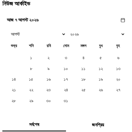
নিউজ আর্কাইভ
আজ ৭ আগস্ট ২০২৬
শুক্র
শনি
রবি
সোম
মঙ্গল
বুধ
বৃহ
১
২
৩
৪
৫
৬
৭
৮
৯
১০
১১
১২
১৩
১৪
১৫
১৬
১৭
১৮
১৯
২০
২১
২২
২৩
২৪
২৫
২৬
২৭
২৮
২৯
৩০
৩১
সর্বশেষ
জনপ্রিয়