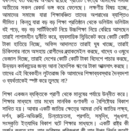
ধর্ষণসহ যত ধরনের অপরাধ রয়েছে প্রতিটি ক্ষেত্রে আমাদের সমাজ
অতীতের সকল রেকর্ড ভঙ্গ করে ফেলেছে। লক্ষণীয় বিষয় হচ্ছে,
আমাদের সমাজে যারা শিক্ষাবঞ্চিত তাদের অপরাধের ব্যাপ্তিও
সীমিত। কিন্তু যারা বড় বড় শিক্ষা প্রতিষ্ঠান থেকে ভলিউম ভলিউম
বই পড়ে, বড় বড় সার্টিফিকেট নিয়ে উচ্চশিক্ষা নিয়ে বেরিয়ে আসছেন
তারাই লাগামহীন দুর্নীতি করে, ব্যবসায়িক সিন্ডিকেট করে কোটি কোটি
টাকা হাতিয়ে নিচ্ছে, অফিস আদালতে তারাই ঘুষ খাচ্ছে, তারাই
চিকিৎসার নামে অসহায় রোগীদের ব্ল্যাকমেইল করছে, খাদ্যে ও ওষুধে
ভেজাল দিচ্ছে, তারাই দেশের কোটি কোটি টাকা বিদেশে পাচার করছে,
উন্নয়ন কর্মকান্ডের জন্য আনা বৈদেশিক ঋণের টাকা আত্মসাৎ করছে।
তাদের এই বিবেকহীন লুটতরাজ কি আমাদের শিক্ষাব্যবস্থার দৈন্যদশা
ও ব্যর্থতাকেই স্পষ্ট করে তুলছে না?
শিক্ষা একজন ব্যক্তিকে প্রাণী থেকে মানুষের পর্যায়ে উন্নীত করে।
শিক্ষার মাধ্যমে তার মধ্যে মানবিক গুণাবলী ও বৈশিষ্ট্যের বিকাশ
সাধিত হয়। আবার একটি জাতির ক্ষেত্রে আমরা দেখি জাতির লক্ষ্য,
দর্শন, রুচি-অভিরুচি, চিন্তাচেতনা, প্রগতি, সমৃদ্ধি, শৃঙ্খলা,
সংস্কৃতি ইত্যাদির বিকাশ ঘটে শিক্ষার মাধ্যমে। একটি রাষ্ট্র কী
অর্জন করতে চায়, তার ভবিষ্যৎ পরিকল্পনা কী তার উপর নির্ভর করেই