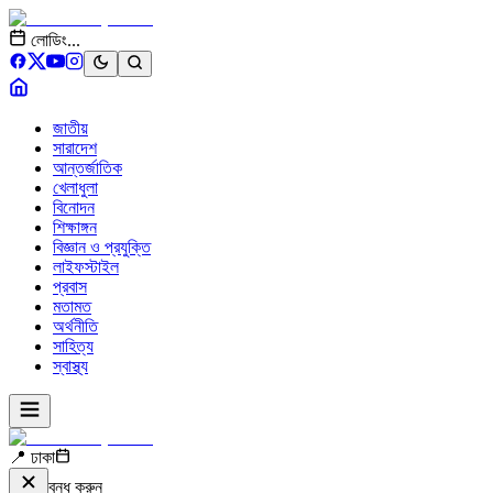
লোডিং...
জাতীয়
সারাদেশ
আন্তর্জাতিক
খেলাধুলা
বিনোদন
শিক্ষাঙ্গন
বিজ্ঞান ও প্রযুক্তি
লাইফস্টাইল
প্রবাস
মতামত
অর্থনীতি
সাহিত্য
স্বাস্থ্য
📍 ঢাকা
বন্ধ করুন