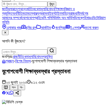
খুঁজুন
জাতীয়
সারাদেশ
আন্তর্জাতিক
খেলাধুলা
বিনোদন
শিক্ষাঙ্গন
বিজ্ঞান ও
প্রযুক্তি
অর্থনীতি
মতামত
স্বাস্থ্য
প্রবাস
লাইফস্টাইল
সাহিত্য
রাজধানী
সর্বশেষ
আমাদের সম্পর্কে
যোগাযোগ
প্রাইভেসি পলিসি
টার্মস অব সার্ভিস
ডিসক্লেইমার
এডিটোরিয়াল
পলিসি
এলাকার খবর
ছবির গল্প
আর্কাইভ
জনপ্রিয়
ই-পেপার
ফলো করুন
✕
আপনি কী খুঁজছেন?
জনপ্রিয়:
রাজনীতি
খেলাধুলা
বিনোদন
প্রযুক্তি
প্রচ্ছদ
›
বিশেষ নিবন্ধ
›
যুগোপযোগী শিক্ষাব্যবস্থার প্রস্তাবনা
যুগোপযোগী শিক্ষাব্যবস্থার প্রস্তাবনা
২৩ জুলাই ২০২৩
৯:১২ এএম
অ+
অ-
বিডিপি ডেস্ক