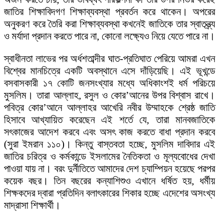
জাতির শিক্ষাবিদগণ শিক্ষাব্যবস্থা প্রবর্তন করে থাকেন। অপরের
অনুকরণ করে তৈরি করা শিক্ষাব্যবস্থা কখনেই জাতিকে তার স্বাতন্ত্র্য
ও মর্যাদা প্রদান করতে পারে না, কোনো লক্ষ্যেও নিয়ে যেতে পারে না।
স্বাধীনতা লাভের পর অর্ধশতাব্দীর ঘাত-প্রতিঘাত পেরিয়ে আমরা এখন
বিশ্বের মানচিত্রে একটি অবস্থানে এসে দাঁড়িয়েছি। এই ভূখন্ডে
বসবাসকারী ১৭ কোটি জনসংখ্যার মধ্যে অধিকাংশই ধর্ম পরিচয়ে
মুসলিম। তারা আল্লাহ, রসুল ও কোর’আনের উপর বিশ্বাস রাখে।
পবিত্র কোর’আনে আল্লাহর আখেরি নবীর উম্মাহকে শ্রেষ্ঠ জাতি
হিসাবে আখ্যায়িত করেছেন এই শর্তে যে, তারা মানবজাতিকে
সৎকাজের আদেশ করবে এবং অসৎ কাজ করতে বাধা প্রদান করবে
(সুরা ইমরান ১১০)। কিন্তু বাস্তবতা হচ্ছে, মুসলিম দাবিদার এই
জাতির চরিত্র ও কর্মকান্ডে ইসলামের নৈতিকতা ও মূল্যবোধের দেখা
পাওয়া যায় না। বরং দুর্নীতিতে আমাদের দেশ চ্যাম্পিয়ন হয়েছে পরপর
কয়েক বছর। তিন বছরের কন্যাশিশুও এখানে ধর্ষিত হয়, ধর্মীয়
শিক্ষকদের দ্বারা প্রতিদিন বলাৎকারের শিকার হচ্ছে এদেশের অসংখ্য
মাদ্রাসা শিক্ষার্থী।