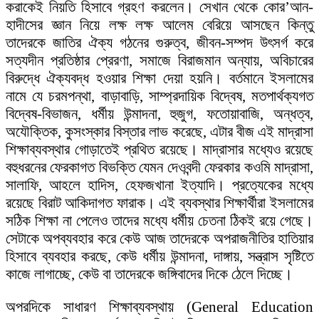
করাকেই নিয়তি হিসাবে গ্রহণ করলেন। সেখান থেকে কোর’আন-
হাদীসের জ্ঞান নিয়ে লক্ষ লক্ষ আলেম বেরিয়ে আসছেন কিন্তু
তাদেরকে জাতির ঐক্য গঠনের গুরুত্ব, জীবন-সম্পদ উৎসর্গ করে
সত্যদীন প্রতিষ্ঠার প্রেরণা, সমাজে বিরাজমান অন্যায়, অবিচারের
বিরুদ্ধে ঐক্যবদ্ধ হওয়ার শিক্ষা দেয়া হয়নি। বর্তমানে ইসলামের
নামে যে চরমপন্থা, বাড়াবাড়ি, সাম্প্রদায়িক বিদ্বেষ, মতপার্থক্যগত
বিদ্বেষ-বিভাজন, ধর্মীয় উন্মাদনা, হুজুগ, ফতোয়াবাজি, অন্ধত্ব,
অযৌক্তিক, কুসংস্কার বিস্তার লাভ করেছে, এটার বীজ এই মাদ্রাসা
শিক্ষাব্যবস্থার গোড়াতেই প্রথিত রয়েছে। মাদ্রাসার মধ্যেও রয়েছে
বহুধরনের ফেরকাগত বিভক্তি যেমন দেওবন্দী ফেরকার কওমি মাদ্রাসা,
সালাফি, আহলে হাদিস, হেফজখানা ইত্যাদি। প্রত্যেকের মধ্যে
রয়েছে বিরাট আকিদাগত ফারাক। এই ব্যবস্থার শিক্ষার্থীরা ইসলামের
সঠিক শিক্ষা না পেলেও তাদের মধ্যে ধর্মীয় চেতনা ঠিকই রয়ে গেছে।
সেটাকে অপব্যবহার করে কেউ আজ তাদেরকে অপরাজনীতির হাতিয়ার
হিসাবে ব্যবহার করছে, কেউ ধর্মীয় উন্মাদনা, দাঙ্গায়, সন্ত্রাস সৃষ্টিতে
কাজে লাগাচ্ছে, কেউ বা তাদেরকে জঙ্গিবাদের দিকে ঠেলে দিচ্ছে।
অপরদিকে সাধারণ শিক্ষাব্যবস্থায় (General Education