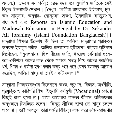
এম.এ.) ১৯২৭ সন পর্যন্ত ১৪৬ বছর ধরে মুসলিম জাতিকে সেই
বিকৃত ইসলামটি শেখাল। [দেখুন- আলীয়া মাদ্রাসার ইতিহাস, মূল-
আঃ সাত্তার, অনুবাদ- মোস্তফা হারুণ, ইসলামিক ফাউন্ডেশন,
বাংলাদেশ এবং Reports on Islamic Education and
Madrasah Education in Bengal by Dr. Sekander
Ali Ibrahimy (Islami Foundation Bangladesh)]।
মাদ্রাসা শিক্ষার উদ্দেশ্য কী ছিল তা আলিয়া মাদ্রাসার প্রাক্তন
অধ্যক্ষ ইয়াকুব শরীফ “আলিয়া মাদ্রাসার ইতিহাস” বইয়ের ভূমিকায়
লিখেছেন, “মুসলমানরা ছিল বীরের জাতি, ইংরেজ বেনিয়ারা ছলে-
বলে-কৌশলে তাদের কাছ থেকে ক্ষমতা কেড়ে নিয়ে তাদের প্রচলিত
ধর্ম, শিক্ষা ও মর্যাদা হরণ করার জন্য পদে পদে যেসব ষড়যন্ত্র আরোপ
করেছিল, আলিয়া মাদ্রাসা তারই একটি ফসল।”
মাদ্রাসা শিক্ষাব্যবস্থার সিলেবাসে অংক, ভূগোল, বিজ্ঞান, অর্থনীতি,
প্রযুক্তি ও কারিগরি শিক্ষা ইত্যাদি কর্মমুখী (Vocational) কোনো
কিছুই রাখা হলো না। ফলে আলেমরা বাস্তব জীবনে অনিশ্চয়তার
অন্ধকারে নিমজ্জিত হলেন। কিন্তু জীবিকা ছাড়া তো মানুষ চলতে
পারে না। তাই অগত্যা তারা ধর্মের বিভিন্ন কাজ করে রুজি-রোজগার