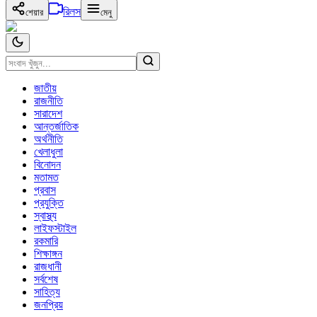
রিলস
শেয়ার
মেনু
জাতীয়
রাজনীতি
সারাদেশ
আন্তর্জাতিক
অর্থনীতি
খেলাধুলা
বিনোদন
মতামত
প্রবাস
প্রযুক্তি
স্বাস্থ্য
লাইফস্টাইল
রকমারি
শিক্ষাঙ্গন
রাজধানী
সর্বশেষ
সাহিত্য
জনপ্রিয়