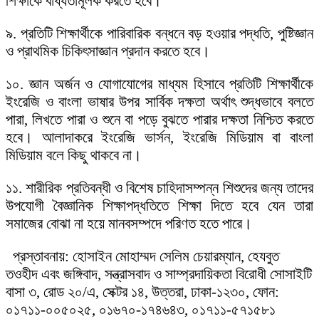
শিক্ষাকে বাধ্যতামূলক করতে হবে।
৯. প্রতিটি শিক্ষার্থীকে পারিবারিক বন্ধনে বড় হওয়ার পদ্ধতি, পুষ্টিজ্ঞান
ও প্রাথমিক চিকিৎসাজ্ঞান প্রদান করতে হবে।
১০. জ্ঞান অর্জন ও যোগাযোগের মাধ্যম হিসাবে প্রতিটি শিক্ষার্থীকে
ইংরেজি ও বাংলা ভাষার উপর সার্বিক দক্ষতা অর্থাৎ শুদ্ধভাবে বলতে
পারা, লিখতে পারা ও শুনে বা পড়ে বুঝতে পারার দক্ষতা নিশ্চিত করতে
হবে। আলাদাকরে ইংরেজি ভার্সন, ইংরেজি মিডিয়াম বা বাংলা
মিডিয়াম বলে কিছু থাকবে না।
১১. শারীরিক প্রতিবন্ধী ও বিশেষ চাহিদাসম্পন্ন শিশুদের জন্য তাদের
উপযোগী বৈজ্ঞানিক শিক্ষাপদ্ধতিতে শিক্ষা দিতে হবে যেন তারা
সমাজের বোঝা না হয়ে মানবসম্পদে পরিণত হতে পারে।
প্রস্তাবনায়: হোসাইন মোহাম্মদ সেলিম চেয়ারম্যান, হেযবুত
তওহীদ এবং জঙ্গিবাদ, সন্ত্রাসবাদ ও সাম্প্রদায়িকতা বিরোধী সোসাইটি
বাসা ৩, রোড ২০/এ, সেক্টর ১৪, উত্তরা, ঢাকা-১২৩০, ফোন:
০১৭১১-০০৫০২৫, ০১৬৭০-১৭৪৬৪৩, ০১৭১১-৫৭১৫৮১