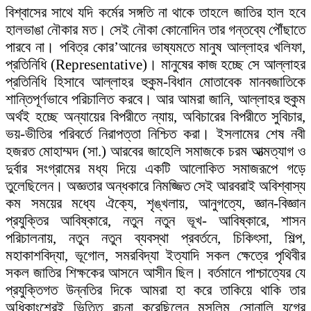
বিশ্বাসের সাথে যদি কর্মের সঙ্গতি না থাকে তাহলে জাতির হাল হবে
হালভাঙা নৌকার মত। সেই নৌকা কোনোদিন তার গন্তব্যে পৌঁছাতে
পারবে না। পবিত্র কোর’আনের ভাষ্যমতে মানুষ আল্লাহর খলিফা,
প্রতিনিধি (Representative)। মানুষের কাজ হচ্ছে সে আল্লাহর
প্রতিনিধি হিসাবে আল্লাহর হুকুম-বিধান মোতাবেক মানবজাতিকে
শান্তিপূর্ণভাবে পরিচালিত করবে। আর আমরা জানি, আল্লাহর হুকুম
অর্থই হচ্ছে অন্যায়ের বিপরীতে ন্যায়, অবিচারের বিপরীতে সুবিচার,
ভয়-ভীতির পরিবর্তে নিরাপত্তা নিশ্চিত করা। ইসলামের শেষ নবী
হজরত মোহাম্মদ (সা.) আরবের জাহেলি সমাজকে চরম আত্মত্যাগ ও
দুর্বার সংগ্রামের মধ্য দিয়ে একটি আলোকিত সমাজরূপে গড়ে
তুলেছিলেন। অজ্ঞতার অন্ধকারে নিমজ্জিত সেই আরবরাই অবিশ্বাস্য
কম সময়ের মধ্যে ঐক্যে, শৃঙ্খলায়, আনুগত্যে, জ্ঞান-বিজ্ঞান
প্রযুক্তির আবিষ্কারে, নতুন নতুন ভূখ- আবিষ্কারে, শাসন
পরিচালনায়, নতুন নতুন ব্যবস্থা প্রবর্তনে, চিকিৎসা, শিল্প,
মহাকাশবিদ্যা, ভূগোল, সমরবিদ্যা ইত্যাদি সকল ক্ষেত্রে পৃথিবীর
সকল জাতির শিক্ষকের আসনে আসীন ছিল। বর্তমানে পাশ্চাত্যের যে
প্রযুক্তিগত উন্নতির দিকে আমরা হা করে তাকিয়ে থাকি তার
অধিকাংশেরই ভিত্তি রচনা করেছিলেন মুসলিম সোনালি যুগের