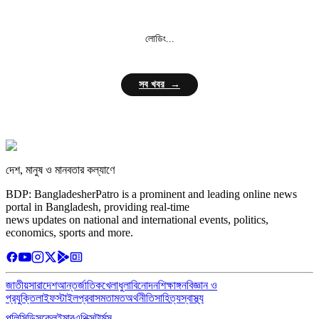
লোডিং...
সব খবর →
দেশ, মানুষ ও মানবতার কল্যাণে
BDP: BangladesherPatro is a prominent and leading online news
portal in Bangladesh, providing real-time
news updates on national and international events, politics,
economics, sports and more.
জাতীয়
সারাদেশ
আন্তর্জাতিক
খেলাধুলা
বিনোদন
শিক্ষাঙ্গন
বিজ্ঞান ও
প্রযুক্তি
লাইফস্টাইল
প্রবাস
মতামত
অর্থনীতি
সাহিত্য
স্বাস্থ্য
পলিসি
ডিসক্লেইমার
এথিক্স
টার্মস