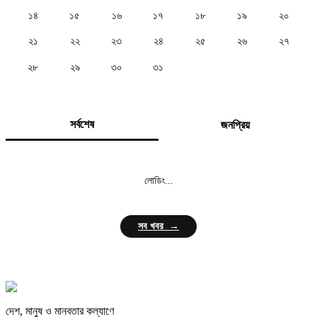
১৪
১৫
১৬
১৭
১৮
১৯
২০
২১
২২
২৩
২৪
২৫
২৬
২৭
২৮
২৯
৩০
৩১
সর্বশেষ
জনপ্রিয়
লোডিং...
সব খবর →
দেশ, মানুষ ও মানবতার কল্যাণে