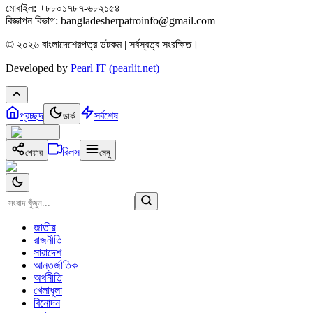
মোবাইল: +৮৮০১৭৮৭-৬৮২১৫৪
বিজ্ঞাপন বিভাগ: bangladesherpatroinfo@gmail.com
© ২০২৬ বাংলাদেশেরপত্র ডটকম | সর্বস্বত্ব সংরক্ষিত।
Developed by
Pearl IT (pearlit.net)
প্রচ্ছদ
সর্বশেষ
ডার্ক
রিলস
শেয়ার
মেনু
জাতীয়
রাজনীতি
সারাদেশ
আন্তর্জাতিক
অর্থনীতি
খেলাধুলা
বিনোদন