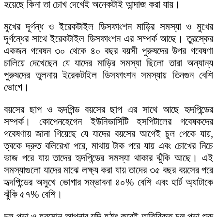
হয়েছে কিনা তা চোখ দেখেই অনেকটাই আন্দাজ করা যায়।
মুখের দূর্গন্ধ ও ইরেকটাইল ডিসফাংশন মাড়ির সমস্যা ও মুখের
দূর্গন্ধের সাথে ইরেকটাইল ডিসফাংশন এর সম্পর্ক আছে। তুরস্কের
একজন গবেষন ৩০ থেকে ৪০ বছর বয়সী পুরুষদের উপর গবেষণা
চালিয়ে দেখেছেন যে যাদের মাড়ির সমস্যা ছিলো তারা অন্যান্য
পুরুষদের তুলনায় ইরেকটাইল ডিসফাংশন সমস্যায় তিনগুন বেশি
ভোগে।
বয়সের ছাপ ও হৃদপিন্ড বয়সের ছাপ এর সাথে আছে হৃদপিন্ডের
সম্পর্ক। কোপেনহেগেন ইউনিভার্সিটি হসপিটালের গবেষকদের
গবেষণায় জানা গিয়েছে যে যাদের বয়সের আগেই চুল পেকে যায়,
ত্বকে দ্রুত বলিরেখা পরে, মাথায় টাক পরে যায় এবং চোখের নিচে
ভাজ পরে যায় তাদের হৃদপিন্ডের সমস্যা থাকার ঝুঁকি আছে। এই
সমস্যাগুলো যাদের মাঝে লক্ষ্য করা যায় তাদের ৩৫ বছর বয়সের পরে
হৃদপিন্ডের অসুখে ভোগার সম্ভাবনা ৪০% বেশি এবং হার্ট অ্যাটাকে
ঝুঁকি ৫৭% বেশি।
চুল পড়া ও হরমোন আপনার যদি হঠাৎ করেই অতিরিক্ত চুল পড়া শুরু