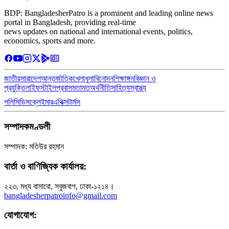
BDP: BangladesherPatro is a prominent and leading online news
portal in Bangladesh, providing real-time
news updates on national and international events, politics,
economics, sports and more.
জাতীয়
সারাদেশ
আন্তর্জাতিক
খেলাধুলা
বিনোদন
শিক্ষাঙ্গন
বিজ্ঞান ও
প্রযুক্তি
লাইফস্টাইল
প্রবাস
মতামত
অর্থনীতি
সাহিত্য
স্বাস্থ্য
পলিসি
ডিসক্লেইমার
এথিক্স
টার্মস
সম্পাদকমণ্ডলী
সম্পাদক: মতিউর রহমান
বার্তা ও বাণিজ্যিক কার্যালয়:
২২৩, মধ্য বাসাবো, সবুজবাগ, ঢাকা-১২১৪।
bangladesherpatroinfo@gmail.com
যোগাযোগ: