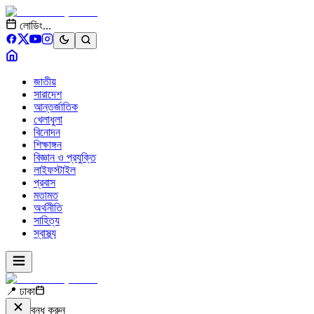
লোডিং...
জাতীয়
সারাদেশ
আন্তর্জাতিক
খেলাধুলা
বিনোদন
শিক্ষাঙ্গন
বিজ্ঞান ও প্রযুক্তি
লাইফস্টাইল
প্রবাস
মতামত
অর্থনীতি
সাহিত্য
স্বাস্থ্য
📍 ঢাকা
বন্ধ করুন