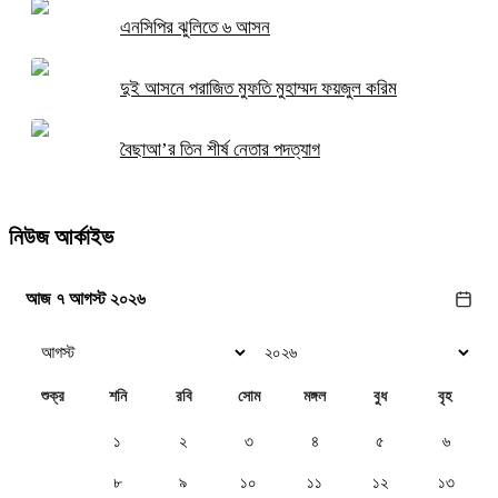
এনসিপির ঝুলিতে ৬ আসন
দুই আসনে পরাজিত মুফতি মুহাম্মদ ফয়জুল করিম
বৈছাআ’র তিন শীর্ষ নেতার পদত্যাগ
নিউজ আর্কাইভ
আজ ৭ আগস্ট ২০২৬
শুক্র
শনি
রবি
সোম
মঙ্গল
বুধ
বৃহ
১
২
৩
৪
৫
৬
৭
৮
৯
১০
১১
১২
১৩