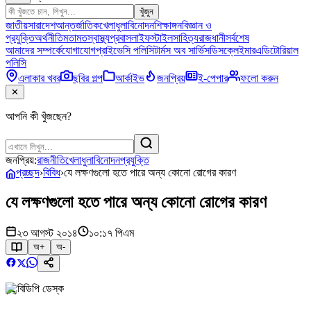
খুঁজুন
জাতীয়
সারাদেশ
আন্তর্জাতিক
খেলাধুলা
বিনোদন
শিক্ষাঙ্গন
বিজ্ঞান ও
প্রযুক্তি
অর্থনীতি
মতামত
স্বাস্থ্য
প্রবাস
লাইফস্টাইল
সাহিত্য
রাজধানী
সর্বশেষ
আমাদের সম্পর্কে
যোগাযোগ
প্রাইভেসি পলিসি
টার্মস অব সার্ভিস
ডিসক্লেইমার
এডিটোরিয়াল
পলিসি
এলাকার খবর
ছবির গল্প
আর্কাইভ
জনপ্রিয়
ই-পেপার
ফলো করুন
✕
আপনি কী খুঁজছেন?
জনপ্রিয়:
রাজনীতি
খেলাধুলা
বিনোদন
প্রযুক্তি
প্রচ্ছদ
›
বিবিধ
›
যে লক্ষণগুলো হতে পারে অন্য কোনো রোগের কারণ
যে লক্ষণগুলো হতে পারে অন্য কোনো রোগের কারণ
২৩ আগস্ট ২০১৪
১০:১৭ পিএম
অ+
অ-
বিডিপি ডেস্ক