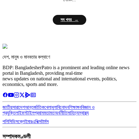
সব খবর →
দেশ, মানুষ ও মানবতার কল্যাণে
BDP: BangladesherPatro is a prominent and leading online news
portal in Bangladesh, providing real-time
news updates on national and international events, politics,
economics, sports and more.
জাতীয়
সারাদেশ
আন্তর্জাতিক
খেলাধুলা
বিনোদন
শিক্ষাঙ্গন
বিজ্ঞান ও
প্রযুক্তি
লাইফস্টাইল
প্রবাস
মতামত
অর্থনীতি
সাহিত্য
স্বাস্থ্য
পলিসি
ডিসক্লেইমার
এথিক্স
টার্মস
সম্পাদকমণ্ডলী