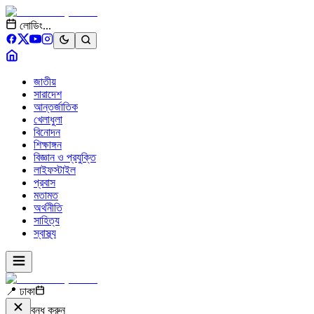
লোডিং...
জাতীয়
সারাদেশ
আন্তর্জাতিক
খেলাধুলা
বিনোদন
শিক্ষাঙ্গন
বিজ্ঞান ও প্রযুক্তি
লাইফস্টাইল
প্রবাস
মতামত
অর্থনীতি
সাহিত্য
স্বাস্থ্য
📍 ঢাকা
বন্ধ করুন