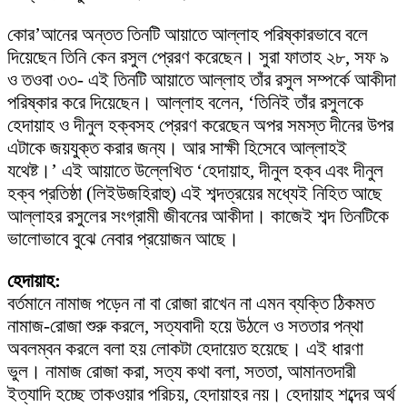
কোর’আনের অন্তত তিনটি আয়াতে আল্লাহ পরিষ্কারভাবে বলে
দিয়েছেন তিনি কেন রসুল প্রেরণ করেছেন। সুরা ফাতাহ ২৮, সফ ৯
ও তওবা ৩৩- এই তিনটি আয়াতে আল্লাহ তাঁর রসুল সম্পর্কে আকীদা
পরিষ্কার করে দিয়েছেন। আল্লাহ বলেন, ‘তিনিই তাঁর রসুলকে
হেদায়াহ ও দীনুল হক্বসহ প্রেরণ করেছেন অপর সমস্ত দীনের উপর
এটাকে জয়যুক্ত করার জন্য। আর সাক্ষী হিসেবে আল্লাহই
যথেষ্ট।’ এই আয়াতে উল্লেখিত ‘হেদায়াহ, দীনুল হক্ব এবং দীনুল
হক্ব প্রতিষ্ঠা (লিইউজহিরাহু) এই শব্দত্রয়ের মধ্যেই নিহিত আছে
আল্লাহর রসুলের সংগ্রামী জীবনের আকীদা। কাজেই শব্দ তিনটিকে
ভালোভাবে বুঝে নেবার প্রয়োজন আছে।
হেদায়াহ:
বর্তমানে নামাজ পড়েন না বা রোজা রাখেন না এমন ব্যক্তি ঠিকমত
নামাজ-রোজা শুরু করলে, সত্যবাদী হয়ে উঠলে ও সততার পন্থা
অবলম্বন করলে বলা হয় লোকটা হেদায়েত হয়েছে। এই ধারণা
ভুল। নামাজ রোজা করা, সত্য কথা বলা, সততা, আমানতদারী
ইত্যাদি হচ্ছে তাকওয়ার পরিচয়, হেদায়াহর নয়। হেদায়াহ শব্দের অর্থ