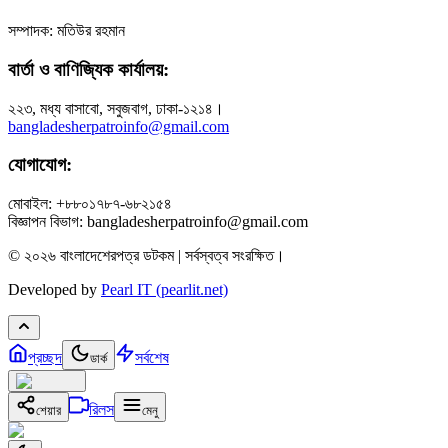
সম্পাদক: মতিউর রহমান
বার্তা ও বাণিজ্যিক কার্যালয়:
২২৩, মধ্য বাসাবো, সবুজবাগ, ঢাকা-১২১৪।
bangladesherpatroinfo@gmail.com
যোগাযোগ:
মোবাইল: +৮৮০১৭৮৭-৬৮২১৫৪
বিজ্ঞাপন বিভাগ: bangladesherpatroinfo@gmail.com
© ২০২৬ বাংলাদেশেরপত্র ডটকম | সর্বস্বত্ব সংরক্ষিত।
Developed by
Pearl IT (pearlit.net)
প্রচ্ছদ
সর্বশেষ
ডার্ক
রিলস
শেয়ার
মেনু