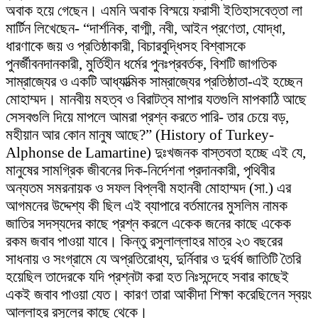
অবাক হয়ে গেছেন। এমনি অবাক বিস্ময়ে ফরাসী ইতিহাসবেত্তা লা
মার্টিন লিখেছেন- “দার্শনিক, বাগ্মী, নবী, আইন প্রণেতা, যোদ্ধা,
ধারণাকে জয় ও প্রতিষ্ঠাকারী, বিচারবুদ্ধিসহ বিশ্বাসকে
পুনর্জীবনদানকারী, মুর্তিহীন ধর্মের পুনঃপ্রবর্তক, বিশটি জাগতিক
সাম্রাজ্যের ও একটি আধ্যাত্মিক সাম্রাজ্যের প্রতিষ্ঠাতা-এই হচ্ছেন
মোহাম্মদ। মানবীয় মহত্ব ও বিরাটত্ব মাপার যতগুলি মাপকাঠি আছে
সেসবগুলি দিয়ে মাপলে আমরা প্রশ্ন করতে পারি- তার চেয়ে বড়,
মহীয়ান আর কোন মানুষ আছে?” (History of Turkey-
Alphonse de Lamartine) দুঃখজনক বাস্তবতা হচ্ছে এই যে,
মানুষের সামগ্রিক জীবনের দিক-নির্দেশনা প্রদানকারী, পৃথিবীর
অন্যতম সমরনায়ক ও সফল বিপ্লবী মহানবী মোহাম্মদ (সা.) এর
আগমনের উদ্দেশ্য কী ছিল এই ব্যাপারে বর্তমানের মুসলিম নামক
জাতির সদস্যদের কাছে প্রশ্ন করলে একেক জনের কাছে একেক
রকম জবাব পাওয়া যাবে। কিন্তু রসুলাল্লাহর মাত্র ২৩ বছরের
সাধনায় ও সংগ্রামে যে অপ্রতিরোধ্য, দুর্নিবার ও দুর্ধর্ষ জাতিটি তৈরি
হয়েছিল তাদেরকে যদি প্রশ্নটা করা হত নিঃসন্দেহে সবার কাছেই
একই জবাব পাওয়া যেত। কারণ তারা আকীদা শিক্ষা করেছিলেন স্বয়ং
আল্লাহর রসুলের কাছে থেকে।