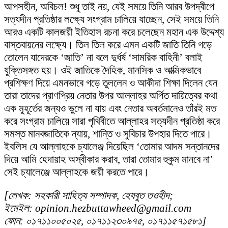
আপসহীন, অবিচল! শুধু তাই নয়, যেই সময়ে তিনি আরব উপদ্বীপে
সত্যদীন প্রতিষ্ঠার লক্ষ্যে সংগ্রাম চালিয়ে যাচ্ছেন, সেই সময়ে তিনি
আরও একটি কালজয়ী ইতিহাস রচনা করে চলেছেন মহান এক উদ্দেশ্য
বাস্তবায়নের লক্ষ্যে। তিল তিল করে এমন একটি জাতি তিনি গড়ে
তোলেন যাদেরকে ‘জাতি’ না বলে দুর্ধর্ষ ‘সামরিক বাহিনী’ বলাই
যুক্তিসঙ্গত হয়। ওই জাতিকে দৈহিক, মানসিক ও আত্মিকভাবে
প্রশিক্ষণ দিয়ে এমনভাবে গড়ে তুললেন ও আকীদা শিক্ষা দিলেন যেন
তারা তাদের প্রাণপ্রিয় নেতার উপর আল্লাহর অর্পিত দায়িত্বের কথা
এক মুহূর্তের জন্যও ভুলে না যায় এবং নেতার অবর্তমানেও তাঁরই মত
করে সংগ্রাম চালিয়ে সারা পৃথিবীতে আল্লাহর সত্যদীন প্রতিষ্ঠা করে
সমস্ত মানবজাতিকে ন্যায়, শান্তি ও সুবিচার উপহার দিতে পারে।
ইবলিস যে আল্লাহকে চ্যালেঞ্জ দিয়েছিল ‘তোমার আদম সন্তানদের
দিয়ে আমি হেদায়াহ অস্বীকার করাব, তারা তোমার হুকুম মানবে না’
সেই চ্যালেঞ্জে আল্লাহকে জয়ী করতে পারে।
[লেখক: সহকারী সাহিত্য সম্পাদক, হেযবুত তওহীদ;
ইমেইল: opinion.hezbuttawheed@gmail.com
ফোন: ০১৭১১০০৫০২৫, ০১৭১১২৩০৯৭৫, ০১৭১১৫৭১৫৮১]