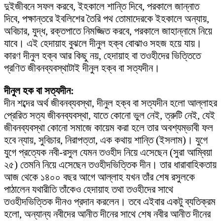
দুইজীবনে সফল করবে, ইহকালে শান্তি দিবে, পরকালে জান্নাত
দিবে, পক্ষান্তরে ইবলিশের তৈরি পথ তোমাদেরকে ইহকালে অন্যায়,
অবিচার, যুদ্ধ, রক্তপাতে নিমজ্জিত করবে, পরকালে জাহান্নামে নিয়ে
যাবে। এই হেদায়াহ বুঝলে দীনুল হক্ব বোঝাও সহজ হয়ে যায়।
কারণ দীনুল হক্ব আর কিছু নয়, হেদায়াহ বা তওহীদের ভিত্তিতে
প্রণিত জীবনব্যবস্থাটাই দীনুল হক্ব বা সত্যদীন।
দীনুল হক বা সত্যদীন:
দীন শব্দের অর্থ জীবনব্যবস্থা, দীনুল হক্ব বা সত্যদীন হলো আল্লাহর
প্রেরিত সত্য জীবনব্যবস্থা, যাতে কোনো ভুল নেই, ত্রুটি নেই, যেই
জীবনব্যবস্থা কোনো সমাজে কায়েম করা হলে তার অবশ্যম্ভাবী ফল
হবে ন্যায়, সুবিচার, নিরাপত্তা, এক কথায় শান্তি (ইসলাম)। যুগে
যুগে প্রত্যেক নবী-রসুল যেমন তওহীদ নিয়ে এসেছেন (সুরা আম্বিয়া
২৫) তেমনি নিয়ে এসেছেন তওহীদভিত্তিক দীন। তার ধারাবাহিকতায়
আজ থেকে ১৪০০ বছর আগে আল্লাহ যখন তাঁর শেষ রসুলকে
পাঠালেন যথারীতি তাঁকেও হেদায়াহ তথা তওহীদের সাথে
তওহীদভিত্তিক দীনও প্রদান করলেন। তবে এইবার একটু ব্যতিক্রম
হলো, অন্যান্য নবীদের আনীত দীনের সাথে শেষ নবীর আনীত দীনের