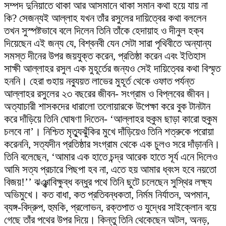
সম্পদ দুনিয়াতে থাকা আর আসমানে থাকা সমান কথা হয়ে যায় না
কি? সেজন্যই আল্লাহ যখন তাঁর রসুলের দায়িত্বের কথা বললেন
তখন সুস্পষ্টভাবে বলে দিলেন তিনি তাঁকে হেদায়াহ ও দীনুল হক্ব
দিয়েছেন এই জন্য যে, বিশ্বনবী যেন সেটা সারা পৃথিবীতে অন্যান্য
সমস্ত দীনের উপর জয়যুক্ত করেন, প্রতিষ্ঠা করেন এবং ইতিহাস
সাক্ষী আল্লাহর রসুল এক মুহূর্তের জন্যও সেই দায়িত্বের কথা বিস্মৃত
হননি। হেরা গুহায় নব্যুয়ত লাভের মুহূর্ত থেকে ওফাত পর্যন্ত
আল্লাহর রসুলের ২৩ বছরের জীবন- সংগ্রাম ও বিপ্লবের জীবন।
অত্যাচারী শাসকদের ধারালো তলোয়ারকে উপেক্ষা করে বুক টানটান
করে দাঁড়িয়ে তিনি ঘোষণা দিতেন- ‘আল্লাহর হুকুম ছাড়া কারো হুকুম
চলবে না’। নিশ্চিত মৃত্যুঝুঁকির মুখে দাঁড়িয়েও তিনি শত্রুকে পরোয়া
করেননি, সত্যদীন প্রতিষ্ঠার সংগ্রাম থেকে এক চুলও সরে দাঁড়াননি।
তিনি বলেছেন, ‘আমার এক হাতে চন্দ্র আরেক হাতে সূর্য এনে দিলেও
আমি সত্য প্রচারে পিছপা হব না, এতে হয় আমার ধ্বংস হবে নয়তো
বিজয়!’’ ঝঞ্ঝাবিক্ষুব্ধ বন্ধুর পথে তিনি ছুটে চলেছেন সুস্থির লক্ষ্য
অভিমুখে। কত বাধা, কত প্রতিবন্ধকতা, নির্মম নির্যাতন, অপমান,
ব্যঙ্গ-বিদ্রুপ, হুমকি, প্রলোভন, রক্তপাত ও যুদ্ধের সাইক্লোন বয়ে
গেছে তাঁর পথের উপর দিয়ে। কিন্তু তিনি থেকেছেন অটল, অনড়,