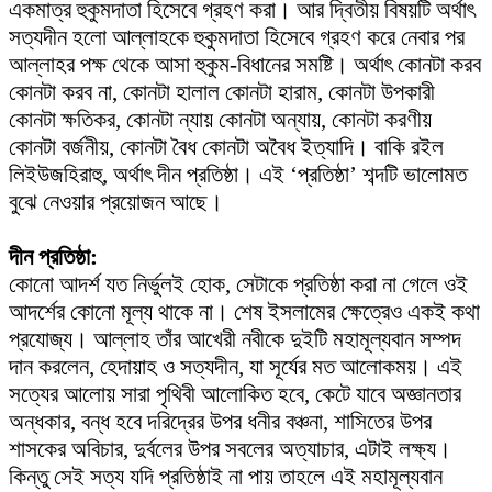
একমাত্র হুকুমদাতা হিসেবে গ্রহণ করা। আর দ্বিতীয় বিষয়টি অর্থাৎ
সত্যদীন হলো আল্লাহকে হুকুমদাতা হিসেবে গ্রহণ করে নেবার পর
আল্লাহর পক্ষ থেকে আসা হুকুম-বিধানের সমষ্টি। অর্থাৎ কোনটা করব
কোনটা করব না, কোনটা হালাল কোনটা হারাম, কোনটা উপকারী
কোনটা ক্ষতিকর, কোনটা ন্যায় কোনটা অন্যায়, কোনটা করণীয়
কোনটা বর্জনীয়, কোনটা বৈধ কোনটা অবৈধ ইত্যাদি। বাকি রইল
লিইউজহিরাহু, অর্থাৎ দীন প্রতিষ্ঠা। এই ‘প্রতিষ্ঠা’ শব্দটি ভালোমত
বুঝে নেওয়ার প্রয়োজন আছে।
দীন প্রতিষ্ঠা:
কোনো আদর্শ যত নির্ভুলই হোক, সেটাকে প্রতিষ্ঠা করা না গেলে ওই
আদর্শের কোনো মূল্য থাকে না। শেষ ইসলামের ক্ষেত্রেও একই কথা
প্রযোজ্য। আল্লাহ তাঁর আখেরী নবীকে দুইটি মহামূল্যবান সম্পদ
দান করলেন, হেদায়াহ ও সত্যদীন, যা সূর্যের মত আলোকময়। এই
সত্যের আলোয় সারা পৃথিবী আলোকিত হবে, কেটে যাবে অজ্ঞানতার
অন্ধকার, বন্ধ হবে দরিদ্রের উপর ধনীর বঞ্চনা, শাসিতের উপর
শাসকের অবিচার, দুর্বলের উপর সবলের অত্যাচার, এটাই লক্ষ্য।
কিন্তু সেই সত্য যদি প্রতিষ্ঠাই না পায় তাহলে এই মহামূল্যবান