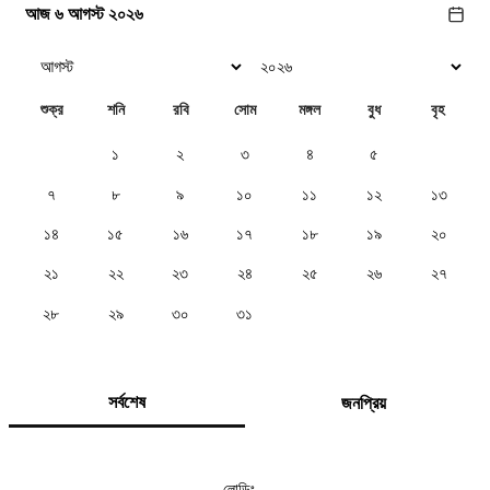
আজ ৬ আগস্ট ২০২৬
শুক্র
শনি
রবি
সোম
মঙ্গল
বুধ
বৃহ
১
২
৩
৪
৫
৬
৭
৮
৯
১০
১১
১২
১৩
১৪
১৫
১৬
১৭
১৮
১৯
২০
২১
২২
২৩
২৪
২৫
২৬
২৭
২৮
২৯
৩০
৩১
সর্বশেষ
জনপ্রিয়
লোডিং...