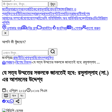
খুঁজুন
জাতীয়
সারাদেশ
আন্তর্জাতিক
খেলাধুলা
বিনোদন
শিক্ষাঙ্গন
বিজ্ঞান ও
প্রযুক্তি
অর্থনীতি
মতামত
স্বাস্থ্য
প্রবাস
লাইফস্টাইল
সাহিত্য
রাজধানী
সর্বশেষ
আমাদের সম্পর্কে
যোগাযোগ
প্রাইভেসি পলিসি
টার্মস অব সার্ভিস
ডিসক্লেইমার
এডিটোরিয়াল
পলিসি
এলাকার খবর
ছবির গল্প
আর্কাইভ
জনপ্রিয়
ই-পেপার
ফলো করুন
✕
আপনি কী খুঁজছেন?
জনপ্রিয়:
রাজনীতি
খেলাধুলা
বিনোদন
প্রযুক্তি
প্রচ্ছদ
›
বিশেষ নিবন্ধ
›
যে সত্য উম্মতের সকলকে জানতেই হবে: রসুলাল্লাহ ...
যে সত্য উম্মতের সকলকে জানতেই হবে: রসুলাল্লাহ (সা.)
এর আগমনের উদ্দেশ্য
২ এপ্রিল ২০২৫
১০:০৬ পিএম
অ+
অ-
বিডিপি ডেস্ক