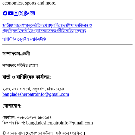
economics, sports and more.
জাতীয়
সারাদেশ
আন্তর্জাতিক
খেলাধুলা
বিনোদন
শিক্ষাঙ্গন
বিজ্ঞান ও
প্রযুক্তি
লাইফস্টাইল
প্রবাস
মতামত
অর্থনীতি
সাহিত্য
স্বাস্থ্য
পলিসি
ডিসক্লেইমার
এথিক্স
টার্মস
সম্পাদকমণ্ডলী
সম্পাদক: মতিউর রহমান
বার্তা ও বাণিজ্যিক কার্যালয়:
২২৩, মধ্য বাসাবো, সবুজবাগ, ঢাকা-১২১৪।
bangladesherpatroinfo@gmail.com
যোগাযোগ:
মোবাইল: +৮৮০১৭৮৭-৬৮২১৫৪
বিজ্ঞাপন বিভাগ: bangladesherpatroinfo@gmail.com
© ২০২৬ বাংলাদেশেরপত্র ডটকম | সর্বস্বত্ব সংরক্ষিত।