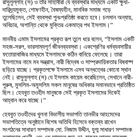
রাসুলুল্লাহ (স) ও তাঁর সাহাবীরা যে ব্যবস্থার মাধ্যমে একটি ক্ষুধা-
দারিদ্র্যমুক্ত, শোষণহীন, বৈষম্যহীন, মানবিক সমাজ গড়ে
তুলেছিলেন, সেই ব্যবস্থা পুনঃপ্রতিষ্ঠা করতে হবে। চলমান অন্যায়,
অবিচার, অশান্তি থেকে মুক্তির একমাত্র পথ ইসলাম।”
মাননীয় এমাম ইসলামের প্রকৃত রূপ তুলে ধরে বলেন, “ইসলাম একটি
সহজ-সরল, ভারসাম্যপূর্ণ জীবনব্যবস্থা। একশ্রেণির ধর্মব্যবসায়ীর
ফতোয়াবাজির মাধ্যমে ইসলামকে কঠিন বানিয়ে ফেলেছে। তারা
ইসলামের নামে মব সন্ত্রাস, নারী বিদ্বেষ ও সাম্প্রদায়িকতার বিষবাষ্প
ছড়িয়ে যাচ্ছে। প্রকৃতপক্ষে ইসলামে এসব অন্ধত্বের কোনো স্থান
নেই। রাসুলুল্লাহ (স) যে ইসলাম কায়েম করেছিলেন, সেখানে নারী-
পুরুষ, মুসলিম-অমুসলিম সকল মানুষের অধিকার সমানভাবে প্রতিষ্ঠিত
ছিল। হেযবুত তওহীদ মানুষকে সেই প্রকৃত ইসলামের দিকেই
আহ্বান করে যাচ্ছে।”
হেযবুত তওহীদের খুলনা বিভাগীয় সভাপতি তানভীর আহমেদের
সভাপতিত্বে অনুষ্ঠানে বিশেষ অতিথি হিসেবে বক্তব্য রাখেন
সংগঠনের সাধারণ সম্পাদক মো. নিজাম উদ্দীন, যুগ্ম সাধারণ সম্পাদক