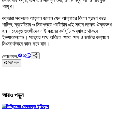
রুফায়দাহ পন্নী, এস এম সামসুল হুদা, ডা. মাহবুব আলম মাহফুজ
প্রমুখ।
বক্তারা সকলকে আহ্বান জানান যেন আল্লাহর বিধান গ্রহণ করে
শান্তি, ন্যায়বিচার ও নিরাপত্তা প্রতিষ্ঠার এই মহান লক্ষ্যে ঐক্যবদ্ধ
হন। হেযবুত তওহীদের এই ধরনের কর্মসূচি অব্যাহত থাকবে
ইনশাআল্লাহ। সত্যের পথে অবিচল থেকে দেশ ও জাতির কল্যাণে
নিঃস্বার্থভাবে কাজ করে যান।
শেয়ার করুন:
🖨️ প্রিন্ট করুন
আরও পড়ুন
ফিলিস্তিনের বেদনাহত ইতিহাস