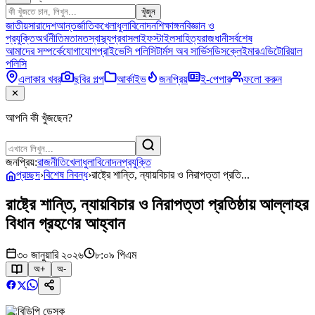
খুঁজুন
জাতীয়
সারাদেশ
আন্তর্জাতিক
খেলাধুলা
বিনোদন
শিক্ষাঙ্গন
বিজ্ঞান ও
প্রযুক্তি
অর্থনীতি
মতামত
স্বাস্থ্য
প্রবাস
লাইফস্টাইল
সাহিত্য
রাজধানী
সর্বশেষ
আমাদের সম্পর্কে
যোগাযোগ
প্রাইভেসি পলিসি
টার্মস অব সার্ভিস
ডিসক্লেইমার
এডিটোরিয়াল
পলিসি
এলাকার খবর
ছবির গল্প
আর্কাইভ
জনপ্রিয়
ই-পেপার
ফলো করুন
✕
আপনি কী খুঁজছেন?
জনপ্রিয়:
রাজনীতি
খেলাধুলা
বিনোদন
প্রযুক্তি
প্রচ্ছদ
›
বিশেষ নিবন্ধ
›
রাষ্ট্রে শান্তি, ন্যায়বিচার ও নিরাপত্তা প্রতি...
রাষ্ট্রে শান্তি, ন্যায়বিচার ও নিরাপত্তা প্রতিষ্ঠায় আল্লাহর
বিধান গ্রহণের আহ্বান
৩০ জানুয়ারি ২০২৬
৮:০৯ পিএম
অ+
অ-
বিডিপি ডেস্ক