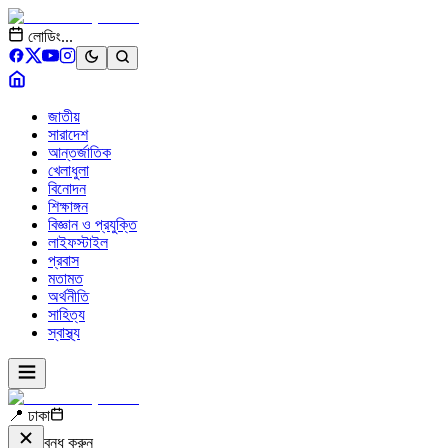
লোডিং...
জাতীয়
সারাদেশ
আন্তর্জাতিক
খেলাধুলা
বিনোদন
শিক্ষাঙ্গন
বিজ্ঞান ও প্রযুক্তি
লাইফস্টাইল
প্রবাস
মতামত
অর্থনীতি
সাহিত্য
স্বাস্থ্য
📍 ঢাকা
বন্ধ করুন