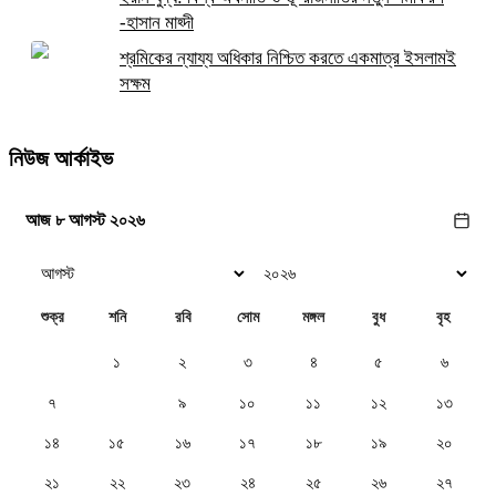
-হাসান মাহ্দী
শ্রমিকের ন্যায্য অধিকার নিশ্চিত করতে একমাত্র ইসলামই
সক্ষম
নিউজ আর্কাইভ
আজ ৮ আগস্ট ২০২৬
শুক্র
শনি
রবি
সোম
মঙ্গল
বুধ
বৃহ
১
২
৩
৪
৫
৬
৭
৮
৯
১০
১১
১২
১৩
১৪
১৫
১৬
১৭
১৮
১৯
২০
২১
২২
২৩
২৪
২৫
২৬
২৭