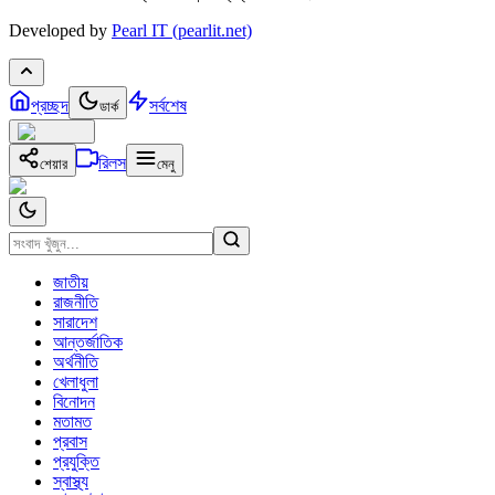
Developed by
Pearl IT (pearlit.net)
প্রচ্ছদ
সর্বশেষ
ডার্ক
রিলস
শেয়ার
মেনু
জাতীয়
রাজনীতি
সারাদেশ
আন্তর্জাতিক
অর্থনীতি
খেলাধুলা
বিনোদন
মতামত
প্রবাস
প্রযুক্তি
স্বাস্থ্য