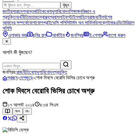
খুঁজুন
জাতীয়
সারাদেশ
আন্তর্জাতিক
খেলাধুলা
বিনোদন
শিক্ষাঙ্গন
বিজ্ঞান ও
প্রযুক্তি
অর্থনীতি
মতামত
স্বাস্থ্য
প্রবাস
লাইফস্টাইল
সাহিত্য
রাজধানী
সর্বশেষ
আমাদের সম্পর্কে
যোগাযোগ
প্রাইভেসি পলিসি
টার্মস অব সার্ভিস
ডিসক্লেইমার
এডিটোরিয়াল
পলিসি
এলাকার খবর
ছবির গল্প
আর্কাইভ
জনপ্রিয়
ই-পেপার
ফলো করুন
✕
আপনি কী খুঁজছেন?
জনপ্রিয়:
রাজনীতি
খেলাধুলা
বিনোদন
প্রযুক্তি
প্রচ্ছদ
›
দেশজুড়ে
›
শোক দিবসে বেরোবি ভিসির চোখে অশ্রু
শোক দিবসে বেরোবি ভিসির চোখে অশ্রু
১৭ আগস্ট ২০১৪
৪:৩৪ পিএম
অ+
অ-
বিডিপি ডেস্ক