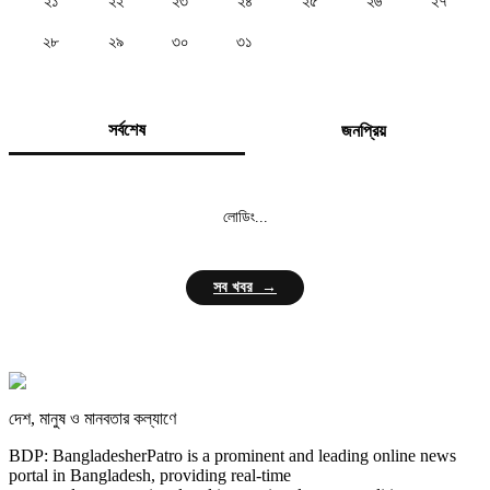
২১
২২
২৩
২৪
২৫
২৬
২৭
২৮
২৯
৩০
৩১
সর্বশেষ
জনপ্রিয়
লোডিং...
সব খবর →
দেশ, মানুষ ও মানবতার কল্যাণে
BDP: BangladesherPatro is a prominent and leading online news
portal in Bangladesh, providing real-time