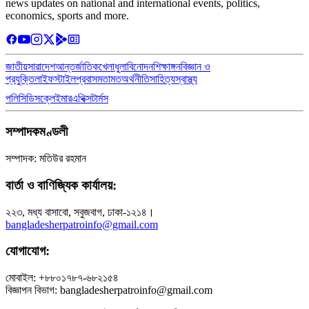
news updates on national and international events, politics,
economics, sports and more.
জাতীয়
সারাদেশ
আন্তর্জাতিক
খেলাধুলা
বিনোদন
শিক্ষাঙ্গন
বিজ্ঞান ও
প্রযুক্তি
লাইফস্টাইল
প্রবাস
মতামত
অর্থনীতি
সাহিত্য
স্বাস্থ্য
পলিসি
ডিসক্লেইমার
এথিক্স
টার্মস
সম্পাদকমণ্ডলী
সম্পাদক: মতিউর রহমান
বার্তা ও বাণিজ্যিক কার্যালয়:
২২৩, মধ্য বাসাবো, সবুজবাগ, ঢাকা-১২১৪।
bangladesherpatroinfo@gmail.com
যোগাযোগ:
মোবাইল: +৮৮০১৭৮৭-৬৮২১৫৪
বিজ্ঞাপন বিভাগ: bangladesherpatroinfo@gmail.com