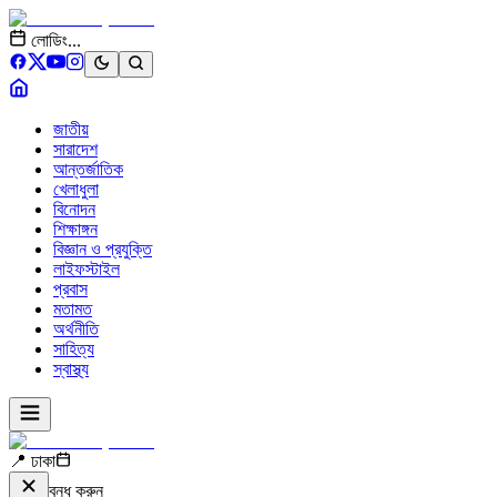
লোডিং...
জাতীয়
সারাদেশ
আন্তর্জাতিক
খেলাধুলা
বিনোদন
শিক্ষাঙ্গন
বিজ্ঞান ও প্রযুক্তি
লাইফস্টাইল
প্রবাস
মতামত
অর্থনীতি
সাহিত্য
স্বাস্থ্য
📍 ঢাকা
বন্ধ করুন