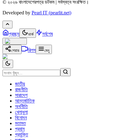
© ২০২৬ বাংলাদেশেরপত্র ডটকম | সর্বস্বত্ব সংরক্ষিত।
Developed by
Pearl IT (pearlit.net)
প্রচ্ছদ
সর্বশেষ
ডার্ক
রিলস
শেয়ার
মেনু
জাতীয়
রাজনীতি
সারাদেশ
আন্তর্জাতিক
অর্থনীতি
খেলাধুলা
বিনোদন
মতামত
প্রবাস
প্রযুক্তি