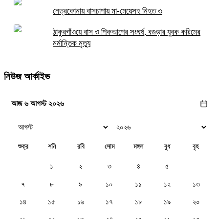
নেত্রকোনায় বাসচাপায় মা-মেয়েসহ নিহত ৩
ঠাকুরগাঁওয়ে বাস ও পিকআপের সংঘর্ষ, বগুড়ার যুবক করিমের
মর্মান্তিক মৃত্যু
নিউজ আর্কাইভ
আজ ৬ আগস্ট ২০২৬
শুক্র
শনি
রবি
সোম
মঙ্গল
বুধ
বৃহ
১
২
৩
৪
৫
৬
৭
৮
৯
১০
১১
১২
১৩
১৪
১৫
১৬
১৭
১৮
১৯
২০