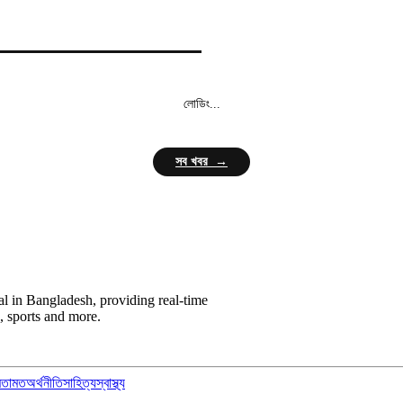
লোডিং...
সব খবর →
l in Bangladesh, providing real-time
, sports and more.
মতামত
অর্থনীতি
সাহিত্য
স্বাস্থ্য