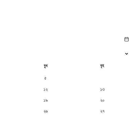
বুধ
বৃহ
৫
৬
১২
১৩
১৯
২০
২৬
২৭