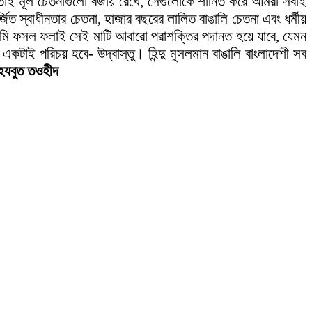
, তাই মূল চেতনাগুলো বজায় রেখে, সেগুলোকে শানিত করে আমরা সবাই
ত স্বাধীনতার চেতনা, হাজার বছরের লালিত বাঙালি চেতনা এবং ধর্মীয়
 আমি ফসল ফলাই সেই মাটি আবারো পরাশক্তির পদানত হয়ে যাবে, যেমন
াই পরিচয় হবে- উদ্বাস্তু। হিন্দু মুসলমান বাঙালি বাংলাদেশী সব
েযবুত তওহীদ