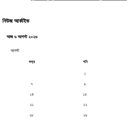
নিউজ আর্কাইভ
আজ ৬ আগস্ট ২০২৬
শুক্র
শনি
১
৭
৮
১৪
১৫
২১
২২
২৮
২৯