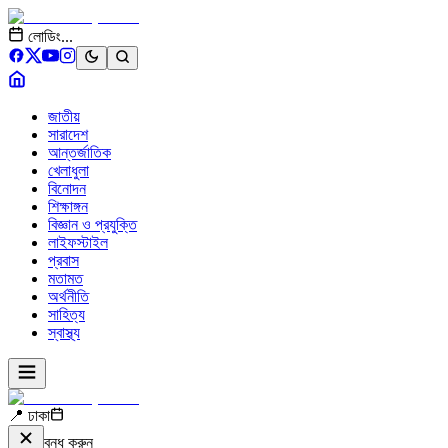
লোডিং...
জাতীয়
সারাদেশ
আন্তর্জাতিক
খেলাধুলা
বিনোদন
শিক্ষাঙ্গন
বিজ্ঞান ও প্রযুক্তি
লাইফস্টাইল
প্রবাস
মতামত
অর্থনীতি
সাহিত্য
স্বাস্থ্য
📍 ঢাকা
বন্ধ করুন