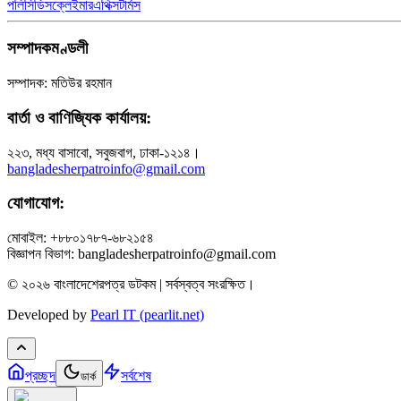
পলিসি
ডিসক্লেইমার
এথিক্স
টার্মস
সম্পাদকমণ্ডলী
সম্পাদক: মতিউর রহমান
বার্তা ও বাণিজ্যিক কার্যালয়:
২২৩, মধ্য বাসাবো, সবুজবাগ, ঢাকা-১২১৪।
bangladesherpatroinfo@gmail.com
যোগাযোগ:
মোবাইল: +৮৮০১৭৮৭-৬৮২১৫৪
বিজ্ঞাপন বিভাগ: bangladesherpatroinfo@gmail.com
© ২০২৬ বাংলাদেশেরপত্র ডটকম | সর্বস্বত্ব সংরক্ষিত।
Developed by
Pearl IT (pearlit.net)
প্রচ্ছদ
সর্বশেষ
ডার্ক