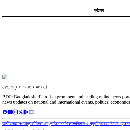
সর্বশেষ
দেশ, মানুষ ও মানবতার কল্যাণে
BDP: BangladesherPatro is a prominent and leading online news porta
news updates on national and international events, politics, economics
জাতীয়
সারাদেশ
আন্তর্জাতিক
খেলাধুলা
বিনোদন
শিক্ষাঙ্গন
বিজ্ঞান ও প্রযুক্তি
লাইফস্টাইল
প্রবাস