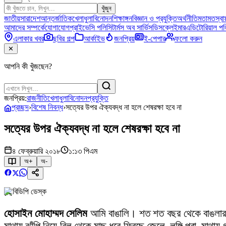
খুঁজুন
জাতীয়
সারাদেশ
আন্তর্জাতিক
খেলাধুলা
বিনোদন
শিক্ষাঙ্গন
বিজ্ঞান ও প্রযুক্তি
অর্থনীতি
মতামত
স্বাস
আমাদের সম্পর্কে
যোগাযোগ
প্রাইভেসি পলিসি
টার্মস অব সার্ভিস
ডিসক্লেইমার
এডিটোরিয়াল পল
এলাকার খবর
ছবির গল্প
আর্কাইভ
জনপ্রিয়
ই-পেপার
ফলো করুন
✕
আপনি কী খুঁজছেন?
জনপ্রিয়:
রাজনীতি
খেলাধুলা
বিনোদন
প্রযুক্তি
প্রচ্ছদ
›
বিশেষ নিবন্ধ
›
সত্যের উপর ঐক্যবদ্ধ না হলে শেষরক্ষা হবে না
সত্যের উপর ঐক্যবদ্ধ না হলে শেষরক্ষা হবে না
৪ ফেব্রুয়ারি ২০১৮
১:১৩ পিএম
অ+
অ-
বিডিপি ডেস্ক
হোসাইন মোহাম্মদ সেলিম
আমি বাঙালি। শত শত বছর থেকে বাঙলার স