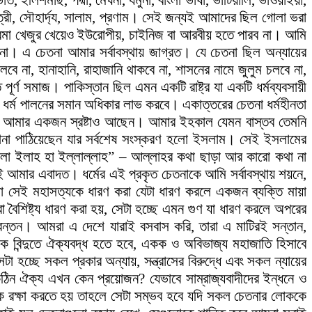
ভাত, ইলিশমাছ, পদ্মা, মেঘনা, যমুনা, বাংলা ভাষা, ভাটিয়ালি, ভাওয়াইয়া,
মৈত্রী, সৌহার্দ্য, সালাম, প্রণাম। সেই জন্যই আমাদের ছিল গোলা ভরা
খোরমা খেজুর খেয়েও ইউরোপীয়, চাইনিজ বা আরবীয় হতে পারব না। আমি
না। এ চেতনা আমার সর্বাবস্থায় জাগ্রত। যে চেতনা ছিল অন্যায়ের
 চলবে না, হানাহানি, রাহাজানি থাকবে না, শাসনের নামে জুলুম চলবে না,
পূর্ণ সমাজ। পাকিস্তান ছিল এমন একটি রাষ্ট্র যা একটি ধর্মব্যবসায়ী
 যার ধর্ম পালনের সমান অধিকার লাভ করবে। একাত্তরের চেতনা ধর্মহীনতা
মনি আমার একজন স্রষ্টাও আছেন। আমার ইহকাল যেমন বাস্তব তেমনি
্দেশনা পাঠিয়েছেন যার সর্বশেষ সংস্করণ হলো ইসলাম। সেই ইসলামের
 যে “লা ইলাহ হা ইল্লাল্লাহ” – আল্লাহর কথা ছাড়া আর কারো কথা না
ধনই আমার এবাদত। ধর্মের এই প্রকৃত চেতনাকে আমি সর্বাবস্থায় শয়নে,
ো সেই মহাসত্যকে ধারণ করা যেটা ধারণ করলে একজন ব্যক্তি মায়া
বা বৈশিষ্ট্য ধারণ করা হয়, সেটা হচ্ছে এমন গুণ যা ধারণ করলে অপরের
রন্তন। আমরা এ দেশে যারাই বসবাস করি, তারা এ মাটিরই সন্তান,
 বিন্দুতে ঐক্যবদ্ধ হতে হবে, একক ও অবিভাজ্য মহাজাতি হিসাবে
 হচ্ছে সকল প্রকার অন্যায়, সন্ত্রাসের বিরুদ্ধে এবং সকল ন্যায়ের
িন ঐক্য এখন কেন প্রয়োজন? যেভাবে সাম্রাজ্যবাদীদের ইন্ধনে ও
ূমিকে রক্ষা করতে হয় তাহলে সেটা সম্ভব হবে যদি সকল চেতনার লোককে