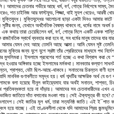
ামছা বাঁধা কৃষক গরু নিয়ে মাঠে যায়, বাঙালি বধূর বারহাতি শাড়ি, পান্তা
ালি। আমাদের চেতনার গভীরে আছে ধর্ম, বর্ণ, গোত্র নির্বশেষে সাম্য, 
া করেও, শত চাইনিজ আর ফাস্টফুড, পিজ্জা, থাই স্যুপ খেয়েও, আরবী 
মুক্তিযুদ্ধ। মুক্তিযুদ্ধের আলোচনা ছাড়া একটা দিনও আমার কাটে 
জ সৃষ্টির জন্য, যেখানে অর্থনৈতিক বৈষম্য থাকবে না, ধর্মের নামে অধর্ম
 এক কথায় তারা চেয়েছিলেন ধর্ম, বর্ণ, গোত্র মিলে একটি একক শান্তি 
 রাজনৈতিক স্বার্থে ব্যবহার করা হবে না, সব ধর্মের মানুষ তাদের যার
সলিম। আমার যেমন দেহ আছে তেমনি আছে আত্মা। আমি যেমন সৃষ্ট তে
ক্তির জন্য যুগে যুগে স্রষ্টা তাঁর প্রেরিতদের মাধ্যমে পথ নির
থম যুগের মুসলিমরা। ইসলামে প্রবেশের শর্ত হচ্ছে এ কথা বিশ্বাস করা
ক্যবদ্ধ হওয়ার অঙ্গিকার হচ্ছে ইসলামের মর্মকথা। মানবতার কল্যাণ সা
তন, শ্বাশ্বত, যেটা ছিল-আছে-থাকবে। সনাতনের চিরন্তন বাণী হল
াদি মানবিক গুণাবলীতে সমৃদ্ধ হয়। ধর্ম শব্দটির আক্ষরিক অর্থ যে গুণ 
কে বলা হয়েছে দীনুল কাইয়্যেমাহ যার অর্থই সনাতন, শাশ্বত, চি
ে প্রতিবন্ধকতা হয়ে না দাঁড়ায়। আমাদের সব চেতনাধারীদের এখন এক
িভাজিত জাতিতে দাঁত বসানোর মওকা পায়। সেই ঐক্যসূত্র কী হবে? সেটা
লাদেশ। সেই জাতির মূল ধর্ম, তারা সত্যনিষ্ঠ জাতি। এই ই¯পাত কঠ
েশ ধ্বংস হয়ে যাচ্ছে। এই তাণ্ডবলীলা থেকে যদি আমাদের প্রিয় জন্মভ