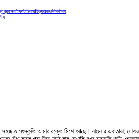
্থ্য
প্রবাস
লাইফস্টাইল
সাহিত্য
রাজধানী
সর্বশেষ
িসি
হজাত সংস্কৃতি আমার রক্তে মিশে আছে। বাঙলার একতারা, দোতরা হা