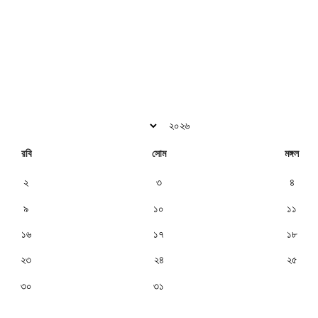
রবি
সোম
মঙ্গল
২
৩
৪
৯
১০
১১
১৬
১৭
১৮
২৩
২৪
২৫
৩০
৩১