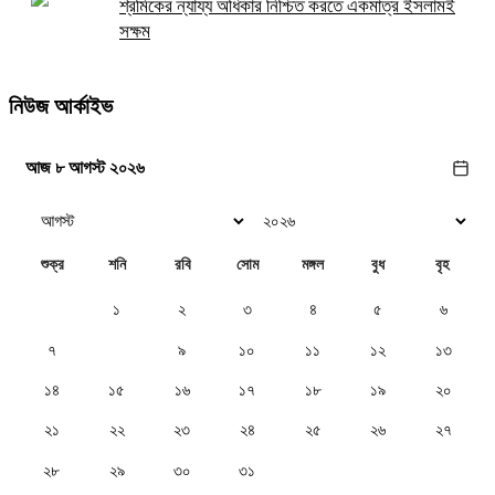
শ্রমিকের ন্যায্য অধিকার নিশ্চিত করতে একমাত্র ইসলামই
সক্ষম
নিউজ আর্কাইভ
আজ ৮ আগস্ট ২০২৬
শুক্র
শনি
রবি
সোম
মঙ্গল
বুধ
বৃহ
১
২
৩
৪
৫
৬
৭
৮
৯
১০
১১
১২
১৩
১৪
১৫
১৬
১৭
১৮
১৯
২০
২১
২২
২৩
২৪
২৫
২৬
২৭
২৮
২৯
৩০
৩১