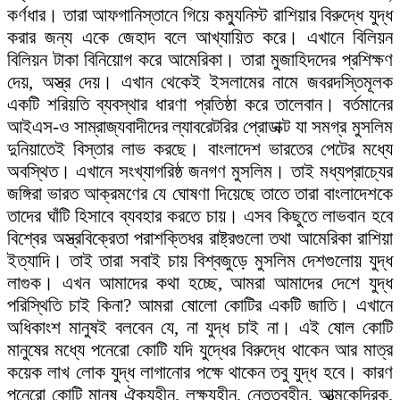
কর্ণধার। তারা আফগানিস্তানে গিয়ে কম্যুনিস্ট রাশিয়ার বিরুদ্ধে যুদ্ধ
করার জন্য একে জেহাদ বলে আখ্যায়িত করে। এখানে বিলিয়ন
বিলিয়ন টাকা বিনিয়োগ করে আমেরিকা। তারা মুজাহিদদের প্রশিক্ষণ
দেয়, অস্ত্র দেয়। এখান থেকেই ইসলামের নামে জবরদস্তিমূলক
একটি শরিয়তি ব্যবস্থার ধারণা প্রতিষ্ঠা করে তালেবান। বর্তমানের
আইএস-ও সাম্রাজ্যবাদীদের ল্যাবরেটরির প্রোডাক্ট যা সমগ্র মুসলিম
দুনিয়াতেই বিস্তার লাভ করছে। বাংলাদেশ ভারতের পেটের মধ্যে
অবস্থিত। এখানে সংখ্যাগরিষ্ঠ জনগণ মুসলিম। তাই মধ্যপ্রাচ্যের
জঙ্গিরা ভারত আক্রমণের যে ঘোষণা দিয়েছে তাতে তারা বাংলাদেশকে
তাদের ঘাঁটি হিসাবে ব্যবহার করতে চায়। এসব কিছুতে লাভবান হবে
বিশ্বের অস্ত্রবিক্রেতা পরাশক্তিধর রাষ্ট্রগুলো তথা আমেরিকা রাশিয়া
ইত্যাদি। তাই তারা সবাই চায় বিশ্বজুড়ে মুসলিম দেশগুলোয় যুদ্ধ
লাগুক। এখন আমাদের কথা হচ্ছে, আমরা আমাদের দেশে যুদ্ধ
পরিস্থিতি চাই কিনা? আমরা ষোলো কোটির একটি জাতি। এখানে
অধিকাংশ মানুষই বলবেন যে, না যুদ্ধ চাই না। এই ষোল কোটি
মানুষের মধ্যে পনেরো কোটি যদি যুদ্ধের বিরুদ্ধে থাকেন আর মাত্র
কয়েক লাখ লোক যুদ্ধ লাগানোর পক্ষে থাকেন তবু যুদ্ধ হবে। কারণ
পনেরো কোটি মানুষ ঐক্যহীন, লক্ষ্যহীন, নেতৃত্বহীন, আত্মকেন্দ্রিক,