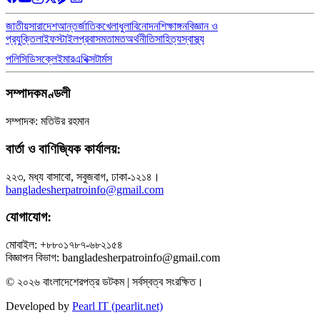
জাতীয়
সারাদেশ
আন্তর্জাতিক
খেলাধুলা
বিনোদন
শিক্ষাঙ্গন
বিজ্ঞান ও
প্রযুক্তি
লাইফস্টাইল
প্রবাস
মতামত
অর্থনীতি
সাহিত্য
স্বাস্থ্য
পলিসি
ডিসক্লেইমার
এথিক্স
টার্মস
সম্পাদকমণ্ডলী
সম্পাদক: মতিউর রহমান
বার্তা ও বাণিজ্যিক কার্যালয়:
২২৩, মধ্য বাসাবো, সবুজবাগ, ঢাকা-১২১৪।
bangladesherpatroinfo@gmail.com
যোগাযোগ:
মোবাইল: +৮৮০১৭৮৭-৬৮২১৫৪
বিজ্ঞাপন বিভাগ: bangladesherpatroinfo@gmail.com
© ২০২৬ বাংলাদেশেরপত্র ডটকম | সর্বস্বত্ব সংরক্ষিত।
Developed by
Pearl IT (pearlit.net)