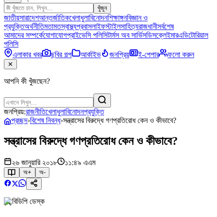
খুঁজুন
জাতীয়
সারাদেশ
আন্তর্জাতিক
খেলাধুলা
বিনোদন
শিক্ষাঙ্গন
বিজ্ঞান ও
প্রযুক্তি
অর্থনীতি
মতামত
স্বাস্থ্য
প্রবাস
লাইফস্টাইল
সাহিত্য
রাজধানী
সর্বশেষ
আমাদের সম্পর্কে
যোগাযোগ
প্রাইভেসি পলিসি
টার্মস অব সার্ভিস
ডিসক্লেইমার
এডিটোরিয়াল
পলিসি
এলাকার খবর
ছবির গল্প
আর্কাইভ
জনপ্রিয়
ই-পেপার
ফলো করুন
✕
আপনি কী খুঁজছেন?
জনপ্রিয়:
রাজনীতি
খেলাধুলা
বিনোদন
প্রযুক্তি
প্রচ্ছদ
›
বিশেষ নিবন্ধ
›
সন্ত্রাসের বিরুদ্ধে গণপ্রতিরোধ কেন ও কীভাবে?
সন্ত্রাসের বিরুদ্ধে গণপ্রতিরোধ কেন ও কীভাবে?
২৬ জানুয়ারি ২০১৮
১১:৪৯ এএম
অ+
অ-
বিডিপি ডেস্ক