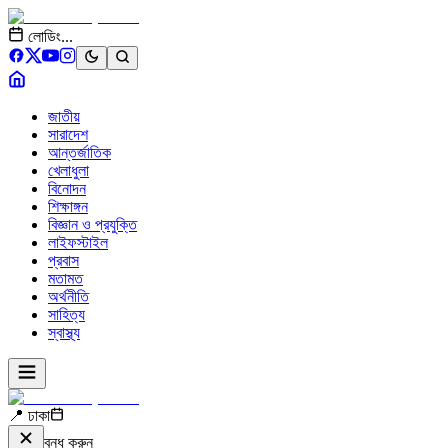
লোডিং...
জাতীয়
সারাদেশ
আন্তর্জাতিক
খেলাধুলা
বিনোদন
শিক্ষাঙ্গন
বিজ্ঞান ও প্রযুক্তি
লাইফস্টাইল
প্রবাস
মতামত
অর্থনীতি
সাহিত্য
স্বাস্থ্য
📍 ঢাকা
বন্ধ করুন