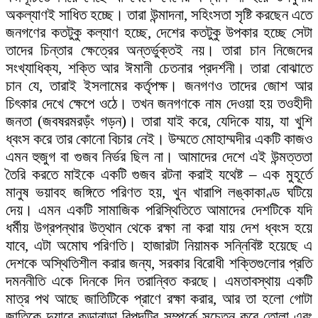
অকল্যাণই সাধিত হচ্ছে। তারা উন্মাদনা, সহিংসতা সৃষ্টি করছেন এতে
জনগণের কতটুকু কল্যাণ হচ্ছে, দেশের কতটুকু উপকার হচ্ছে সেটা
তাদের চিন্তার ক্ষেত্রের অন্তর্ভুক্তই নয়। তারা চান নিজেদের
সংখ্যাধিক্য, শক্তি আর ঈমানী চেতনার প্রদর্শনী। তারা বোঝাতে
চান যে, তারাই ইসলামের কর্তৃপক্ষ। জনগণও তাদের জোশ আর
চিৎকার দেখে ক্ষেপে ওঠে। তখন জনগণকে নাম দেওয়া হয় তওহীদী
জনতা (জবষরমরড়ঁং গড়ন)। তারা যাই করে, যেদিকে যায়, যা খুশি
ধ্বংস করে তার কোনো বিচার নেই। উম্মতে মোহাম্মদীর একটি কাজও
এমন হুজুগ বা গুজব নির্ভর ছিল না। আমাদের দেশে এই উন্মত্ততা
তৈরি করতে মাইকে একটি গুজব রটনা করাই যথেষ্ট – এক মুহূর্তে
মানুষ ভয়াবহ জঙ্গিতে পরিণত হয়, খুন খারাপি লঙ্কাকাণ্ড ঘটিয়ে
দেয়। এমন একটি সামাজিক পরিস্থিতিতে আমাদের দেশটিকে যদি
ধর্মীয় উগ্রপন্থার উত্থান থেকে রক্ষা না করা যায় দেশ ধ্বংস হয়ে
যাবে, এটা অমোঘ পরিণতি। হাজারটা নিয়ামক সন্নিবিষ্ট হয়েছে এ
দেশকে অস্থিতিশীল করার জন্য, সরকার বিরোধী শক্তিগুলোর প্রতি
দমননীতি একে দিনকে দিন তরান্বিত করছে। এমতাবস্থায় একটি
মাত্র পথ আছে জাতিটিকে প্রাণে রক্ষা করার, আর তা হলো গোটা
জাতিকে দুয়ারে কড়ানাড়া বিপদটির সম্পর্কে সচেতন করে তোলা এবং