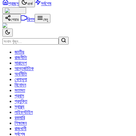
প্রচ্ছদ
সর্বশেষ
ডার্ক
রিলস
শেয়ার
মেনু
জাতীয়
রাজনীতি
সারাদেশ
আন্তর্জাতিক
অর্থনীতি
খেলাধুলা
বিনোদন
মতামত
প্রবাস
প্রযুক্তি
স্বাস্থ্য
লাইফস্টাইল
রকমারি
শিক্ষাঙ্গন
রাজধানী
সর্বশেষ