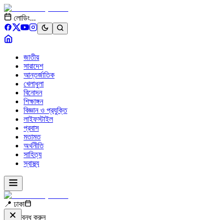
লোডিং...
জাতীয়
সারাদেশ
আন্তর্জাতিক
খেলাধুলা
বিনোদন
শিক্ষাঙ্গন
বিজ্ঞান ও প্রযুক্তি
লাইফস্টাইল
প্রবাস
মতামত
অর্থনীতি
সাহিত্য
স্বাস্থ্য
📍 ঢাকা
বন্ধ করুন