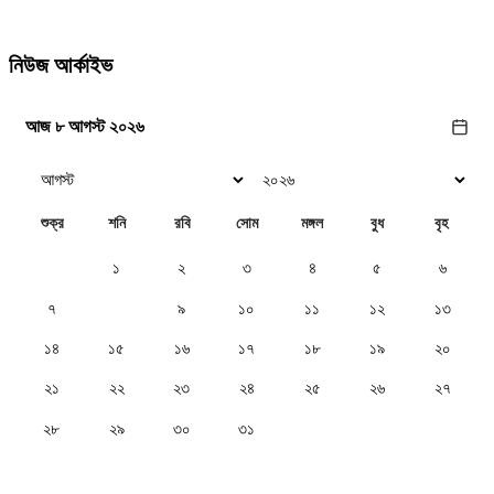
নিউজ আর্কাইভ
আজ ৮ আগস্ট ২০২৬
শুক্র
শনি
রবি
সোম
মঙ্গল
বুধ
বৃহ
১
২
৩
৪
৫
৬
৭
৮
৯
১০
১১
১২
১৩
১৪
১৫
১৬
১৭
১৮
১৯
২০
২১
২২
২৩
২৪
২৫
২৬
২৭
২৮
২৯
৩০
৩১