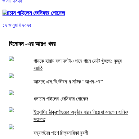
৩ মার্চ ২০২৫
ধলাচান গাইলেন জেনিফার গোমেজ
১২ জানুয়ারি ২০২৫
বিনোদন
-এর আরও খবর
গানকে হারাম বলা দলটাও গানে গানে ভোট খুঁজছে: কুদ্দুস
বয়াতি
আসছে এস.ডি.জীবন’র নাটক “আপন-পর”
ধলাচান গাইলেন জেনিফার গোমেজ
ইত্যাদির ঠাকুরগাঁওয়ের অনুষ্ঠান ধারন নিয়ে যা বললেন হানিফ
সংকেত
বন্যার্তদের পাশে চিত্রনায়িকা বুবলী