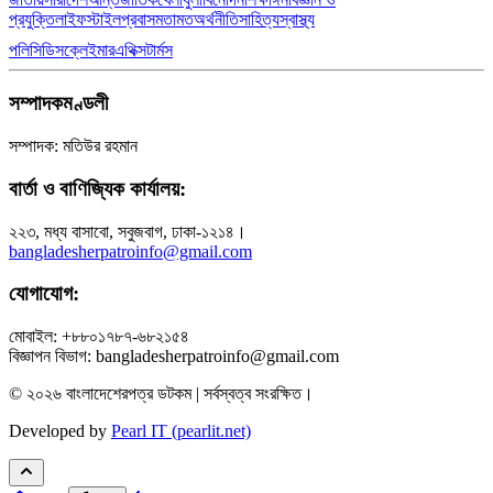
প্রযুক্তি
লাইফস্টাইল
প্রবাস
মতামত
অর্থনীতি
সাহিত্য
স্বাস্থ্য
পলিসি
ডিসক্লেইমার
এথিক্স
টার্মস
সম্পাদকমণ্ডলী
সম্পাদক: মতিউর রহমান
বার্তা ও বাণিজ্যিক কার্যালয়:
২২৩, মধ্য বাসাবো, সবুজবাগ, ঢাকা-১২১৪।
bangladesherpatroinfo@gmail.com
যোগাযোগ:
মোবাইল: +৮৮০১৭৮৭-৬৮২১৫৪
বিজ্ঞাপন বিভাগ: bangladesherpatroinfo@gmail.com
© ২০২৬ বাংলাদেশেরপত্র ডটকম | সর্বস্বত্ব সংরক্ষিত।
Developed by
Pearl IT (pearlit.net)