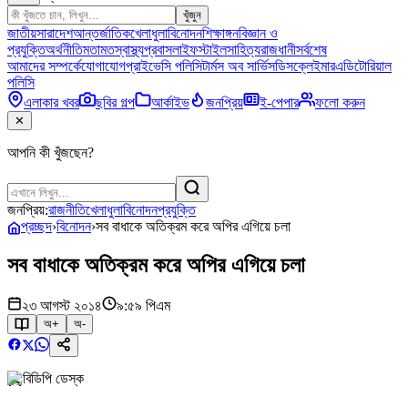
খুঁজুন
জাতীয়
সারাদেশ
আন্তর্জাতিক
খেলাধুলা
বিনোদন
শিক্ষাঙ্গন
বিজ্ঞান ও
প্রযুক্তি
অর্থনীতি
মতামত
স্বাস্থ্য
প্রবাস
লাইফস্টাইল
সাহিত্য
রাজধানী
সর্বশেষ
আমাদের সম্পর্কে
যোগাযোগ
প্রাইভেসি পলিসি
টার্মস অব সার্ভিস
ডিসক্লেইমার
এডিটোরিয়াল
পলিসি
এলাকার খবর
ছবির গল্প
আর্কাইভ
জনপ্রিয়
ই-পেপার
ফলো করুন
✕
আপনি কী খুঁজছেন?
জনপ্রিয়:
রাজনীতি
খেলাধুলা
বিনোদন
প্রযুক্তি
প্রচ্ছদ
›
বিনোদন
›
সব বাধাকে অতিক্রম করে অপির এগিয়ে চলা
সব বাধাকে অতিক্রম করে অপির এগিয়ে চলা
২৩ আগস্ট ২০১৪
৯:৫৯ পিএম
অ+
অ-
বিডিপি ডেস্ক