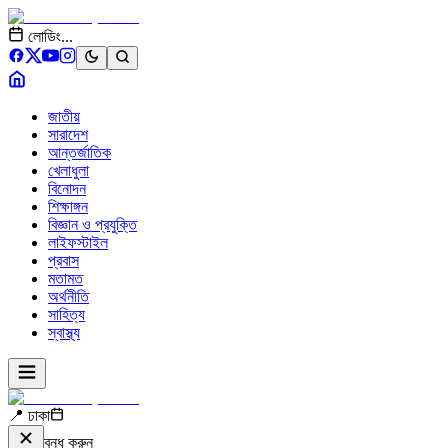
লোডিং...
জাতীয়
সারাদেশ
আন্তর্জাতিক
খেলাধুলা
বিনোদন
শিক্ষাঙ্গন
বিজ্ঞান ও প্রযুক্তি
লাইফস্টাইল
প্রবাস
মতামত
অর্থনীতি
সাহিত্য
স্বাস্থ্য
📍 ঢাকা
বন্ধ করুন