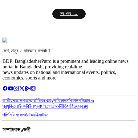
সব খবর →
দেশ, মানুষ ও মানবতার কল্যাণে
BDP: BangladesherPatro is a prominent and leading online news
portal in Bangladesh, providing real-time
news updates on national and international events, politics,
economics, sports and more.
জাতীয়
সারাদেশ
আন্তর্জাতিক
খেলাধুলা
বিনোদন
শিক্ষাঙ্গন
বিজ্ঞান ও
প্রযুক্তি
লাইফস্টাইল
প্রবাস
মতামত
অর্থনীতি
সাহিত্য
স্বাস্থ্য
পলিসি
ডিসক্লেইমার
এথিক্স
টার্মস
সম্পাদকমণ্ডলী