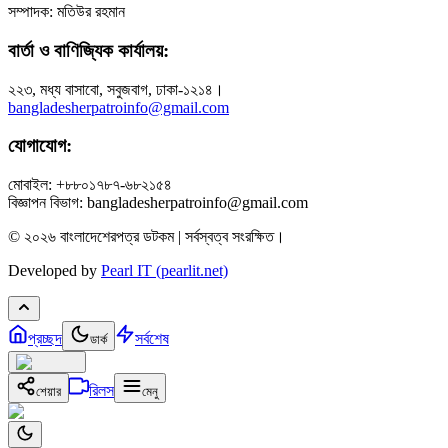
সম্পাদক: মতিউর রহমান
বার্তা ও বাণিজ্যিক কার্যালয়:
২২৩, মধ্য বাসাবো, সবুজবাগ, ঢাকা-১২১৪।
bangladesherpatroinfo@gmail.com
যোগাযোগ:
মোবাইল: +৮৮০১৭৮৭-৬৮২১৫৪
বিজ্ঞাপন বিভাগ: bangladesherpatroinfo@gmail.com
© ২০২৬ বাংলাদেশেরপত্র ডটকম | সর্বস্বত্ব সংরক্ষিত।
Developed by
Pearl IT (pearlit.net)
প্রচ্ছদ
সর্বশেষ
ডার্ক
রিলস
শেয়ার
মেনু