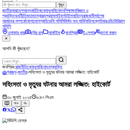
খুঁজুন
জাতীয়
সারাদেশ
আন্তর্জাতিক
খেলাধুলা
বিনোদন
শিক্ষাঙ্গন
বিজ্ঞান ও
প্রযুক্তি
অর্থনীতি
মতামত
স্বাস্থ্য
প্রবাস
লাইফস্টাইল
সাহিত্য
রাজধানী
সর্বশেষ
আমাদের সম্পর্কে
যোগাযোগ
প্রাইভেসি পলিসি
টার্মস অব সার্ভিস
ডিসক্লেইমার
এডিটোরিয়াল
পলিসি
এলাকার খবর
ছবির গল্প
আর্কাইভ
জনপ্রিয়
ই-পেপার
ফলো করুন
✕
আপনি কী খুঁজছেন?
জনপ্রিয়:
রাজনীতি
খেলাধুলা
বিনোদন
প্রযুক্তি
প্রচ্ছদ
›
জাতীয়
›
সহিংসতা ও মৃত্যুর ঘটনায় আমরা লজ্জিত: হাইকোর্ট
সহিংসতা ও মৃত্যুর ঘটনায় আমরা লজ্জিত: হাইকোর্ট
৩০ জুলাই ২০২৪
৬:৪৭ পিএম
অ+
অ-
বিডিপি ডেস্ক