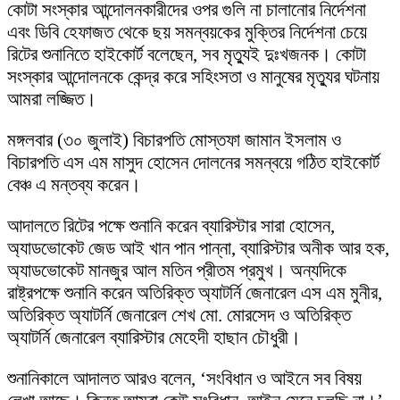
কোটা সংস্কার আন্দোলনকারীদের ওপর গুলি না চালানোর নির্দেশনা
এবং ডিবি হেফাজত থেকে ছয় সমন্বয়কের মুক্তির নির্দেশনা চেয়ে
রিটের শুনানিতে হাইকোর্ট বলেছেন, সব মৃত্যুই দুঃখজনক। কোটা
সংস্কার আন্দোলনকে কেন্দ্র করে সহিংসতা ও মানুষের মৃত্যুর ঘটনায়
আমরা লজ্জিত।
মঙ্গলবার (৩০ জুলাই) বিচারপতি মোস্তফা জামান ইসলাম ও
বিচারপতি এস এম মাসুদ হোসেন দোলনের সমন্বয়ে গঠিত হাইকোর্ট
বেঞ্চ এ মন্তব্য করেন।
আদালতে রিটের পক্ষে শুনানি করেন ব্যারিস্টার সারা হোসেন,
অ্যাডভোকেট জেড আই খান পান পান্না, ব্যারিস্টার অনীক আর হক,
অ্যাডভোকেট মানজুর আল মতিন প্রীতম প্রমুখ। অন্যদিকে
রাষ্ট্রপক্ষে শুনানি করেন অতিরিক্ত অ্যাটর্নি জেনারেল এস এম মুনীর,
অতিরিক্ত অ্যাটর্নি জেনারেল শেখ মো. মোরসেদ ও অতিরিক্ত
অ্যাটর্নি জেনারেল ব্যারিস্টার মেহেদী হাছান চৌধুরী।
শুনানিকালে আদালত আরও বলেন, ‘সংবিধান ও আইনে সব বিষয়