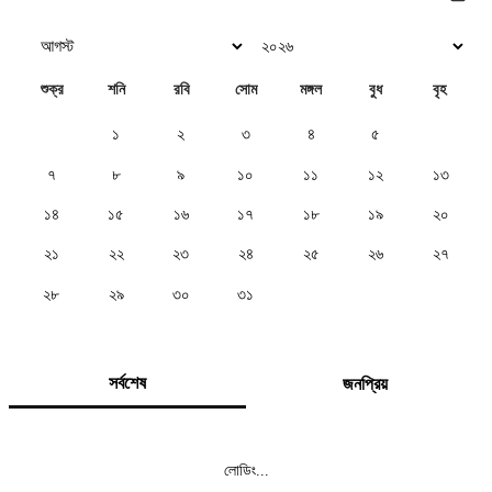
শুক্র
শনি
রবি
সোম
মঙ্গল
বুধ
বৃহ
১
২
৩
৪
৫
৬
৭
৮
৯
১০
১১
১২
১৩
১৪
১৫
১৬
১৭
১৮
১৯
২০
২১
২২
২৩
২৪
২৫
২৬
২৭
২৮
২৯
৩০
৩১
সর্বশেষ
জনপ্রিয়
লোডিং...