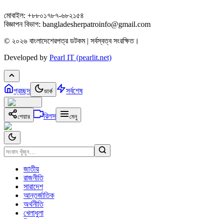
মোবাইল: +৮৮০১৭৮৭-৬৮২১৫৪
বিজ্ঞাপন বিভাগ: bangladesherpatroinfo@gmail.com
© ২০২৬ বাংলাদেশেরপত্র ডটকম | সর্বস্বত্ব সংরক্ষিত।
Developed by
Pearl IT (pearlit.net)
প্রচ্ছদ
সর্বশেষ
ডার্ক
রিলস
শেয়ার
মেনু
জাতীয়
রাজনীতি
সারাদেশ
আন্তর্জাতিক
অর্থনীতি
খেলাধুলা