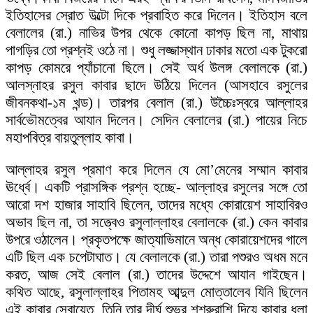
ইতিহাসের স্রোত উল্টো দিকে প্রবাহিত করে দিলেন। ইতিহাস বলে
বেলালের (রা.) নাভির উপর থেকে কোনো কাপড় ছিল না, মাথায়
পাগড়ির তো প্রশ্নই ওঠে না। শুধু লজ্জাস্থান ঢাকার মতো এক টুকরো
কাপড় কোমরে প্যাঁচানো ছিলে। সেই অর্ধ উলঙ্গ বেলালকে (রা.)
আলস্নাহর রসুল কাবার ছাদে উঠিয়ে দিলেন (আসহাবে রসুলের
জীবনকথা-১ম খন্ড)। তারপর বেলাল (রা.) উচ্চৈঃস্বরে আল্লাহর
সার্বভৌমত্বের আযান দিলেন। সেদিন বেলালের (রা.) পায়ের নিচে
মহাপবিত্র বায়তুল্লাহ কাবা।
আল্লাহর রসুল প্রমাণ করে দিলেন যে মো’মেনের সম্মান কাবার
ঊর্ধ্বে। একটি প্রাসঙ্গিক প্রশ্ন হচ্ছে- আল্লাহর রসুলের সঙ্গে তো
আরো দশ হাজার সাহাবি ছিলেন, তাদের মধ্যে কোরায়েশ সাহাবিরও
অভাব ছিল না, তা সত্ত্বেও রসুলাল্লাহর বেলালকে (রা.) কেন কাবার
উপরে ওঠালেন। প্রকৃতপক্ষে জাত্যাভিমানে অন্ধ কোরায়েশদের গালে
এটি ছিল এক চপেটাঘাত। যে বেলালকে (রা.) তারা পশুরও অধম মনে
করত, আজ সেই বেলাল (রা.) তাদের উদ্দেশে আযান গাইছেন।
কথিত আছে, রসুলাল্লাহর পিতামহ আব্দুল মোত্তালেব যিনি ছিলেন
এই কাবার সেবায়েত, তিনি তার দীর্ঘ শুভ্র শশ্রুরাশি দিয়ে কাবার ধূলা