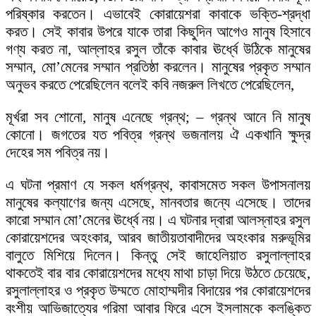
পরিষ্কার করতেন। এভাবেই কোরায়েশরা কাবাকে ভক্তি-শ্রদ্ধা
করত। সেই কাবার উপরে যাকে তারা কিছুদিন আগেও মানুষ হিসাবে
গণ্য করত না, আল্লাহর রসুল তাঁকে কাবার ঊর্ধ্বে উঠিকে মানুষের
সম্মান, মো’মেনের সম্মান প্রতিষ্ঠা করলেন। মানুষের প্রকৃত সম্মান
অনুভব করতে পেরেছিলেন বলেই কবি নজরুল লিখতে পেরেছিলেন,
মূর্খরা সব শোনো, মানুষ এনেছে গ্রন্থ; – গ্রন্থ আনে নি মানুষ
কোনো। জগতের যত পবিত্র গ্রন্থ ভজনালয় ঐ একখানি ক্ষুদ্র
দেহের সম পবিত্র নয়।
এ ঘটনা প্রমাণ যে সকল ধর্মগ্রন্থ, কাবাসমেত সকল উপাসনালয়
মানুষের কল্যাণের জন্য এসেছে, মানবতার জন্যে এসেছে। তাদের
কারো সম্মান মো’মেনের ঊর্ধ্বে নয়। এ ঘটনার দ্বারা আলস্নাহর রসুল
কোরায়েশদের অহংকার, আরব জাতীয়তাবাদীদের অহংকার মরুভূমির
বালুতে মিশিয়ে দিলেন। কিন্তু সেই জাহেলিয়াত রসুলাল্লাহর
থাকতেই বার বার কোরায়েশদের মধ্যে মাথা চাড়া দিয়ে উঠতে চেয়েছে,
রসুলাল্লাহর ও প্রকৃত উম্মতে মোহাম্মদীর বিদায়ের পর কোরায়েশদের
বংশীয় আভিজাত্যের গরিমা আবার ফিরে এসে ইসলামকে কলঙ্কিত