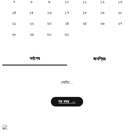
৭
৮
৯
১০
১১
১২
১৩
১৪
১৫
১৬
১৭
১৮
১৯
২০
২১
২২
২৩
২৪
২৫
২৬
২৭
২৮
২৯
৩০
৩১
সর্বশেষ
জনপ্রিয়
লোডিং...
সব খবর →