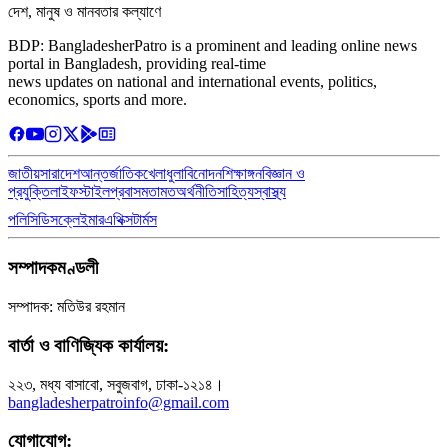
দেশ, মানুষ ও মানবতার কল্যাণে
BDP: BangladesherPatro is a prominent and leading online news
portal in Bangladesh, providing real-time
news updates on national and international events, politics,
economics, sports and more.
জাতীয়
সারাদেশ
আন্তর্জাতিক
খেলাধুলা
বিনোদন
শিক্ষাঙ্গন
বিজ্ঞান ও
প্রযুক্তি
লাইফস্টাইল
প্রবাস
মতামত
অর্থনীতি
সাহিত্য
স্বাস্থ্য
পলিসি
ডিসক্লেইমার
এথিক্স
টার্মস
সম্পাদকমণ্ডলী
সম্পাদক: মতিউর রহমান
বার্তা ও বাণিজ্যিক কার্যালয়:
২২৩, মধ্য বাসাবো, সবুজবাগ, ঢাকা-১২১৪।
bangladesherpatroinfo@gmail.com
যোগাযোগ: