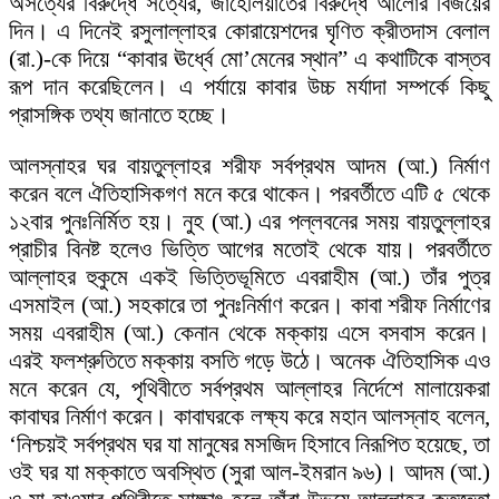
অসত্যের বিরুদ্ধে সত্যের, জাহেলিয়াতের বিরুদ্ধে আলোর বিজয়ের
দিন। এ দিনেই রসুলাল্লাহর কোরায়েশদের ঘৃণিত ক্রীতদাস বেলাল
(রা.)-কে দিয়ে “কাবার ঊর্ধ্বে মো’মেনের স্থান” এ কথাটিকে বাস্তব
রূপ দান করেছিলেন। এ পর্যায়ে কাবার উচ্চ মর্যাদা সম্পর্কে কিছু
প্রাসঙ্গিক তথ্য জানাতে হচ্ছে।
আলস্নাহর ঘর বায়তুল্লাহর শরীফ সর্বপ্রথম আদম (আ.) নির্মাণ
করেন বলে ঐতিহাসিকগণ মনে করে থাকেন। পরবর্তীতে এটি ৫ থেকে
১২বার পুনঃনির্মিত হয়। নুহ (আ.) এর পল্লবনের সময় বায়তুল্লাহর
প্রাচীর বিনষ্ট হলেও ভিত্তি আগের মতোই থেকে যায়। পরবর্তীতে
আল্লাহর হুকুমে একই ভিত্তিভূমিতে এবরাহীম (আ.) তাঁর পুত্র
এসমাইল (আ.) সহকারে তা পুনঃনির্মাণ করেন। কাবা শরীফ নির্মাণের
সময় এবরাহীম (আ.) কেনান থেকে মক্কায় এসে বসবাস করেন।
এরই ফলশ্রুতিতে মক্কায় বসতি গড়ে উঠে। অনেক ঐতিহাসিক এও
মনে করেন যে, পৃথিবীতে সর্বপ্রথম আল্লাহর নির্দেশে মালায়েকরা
কাবাঘর নির্মাণ করেন। কাবাঘরকে লক্ষ্য করে মহান আলস্নাহ বলেন,
‘নিশ্চয়ই সর্বপ্রথম ঘর যা মানুষের মসজিদ হিসাবে নিরূপিত হয়েছে, তা
ওই ঘর যা মক্কাতে অবস্থিত (সুরা আল-ইমরান ৯৬)। আদম (আ.)