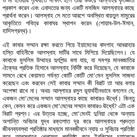
ও মা হাওয়ার পৃথিবীতে সাক্ষাৎ হলে তাঁরা উভয়ে আল্লাহর কৃতজ্ঞতা
প্রকাশ করেন এবং এবাদতের জন্য একটি মসজিদ আলস্নাহর কাছে
প্রার্থনা করেন। আলস্নাহ সে মতে আরশে অবস্থিত বায়তুল মামুরের
আকৃতিতে পবিত্র কাবাঘর স্থাপন করেন (শোয়াব-উল-ঈমান,
হাদিসগ্রন্থ)।
এই কাবার সম্মান রক্ষা করতে গিয়ে ইয়ামেনের বাদশাহ আবরাহার
হস্তি বাহিনীকে আলস্নাহ মাটির সাথে মিশিয়ে দিয়েছিলেন। যে
কাবাকে মুসলিম উম্মাহর হৃৎপিন্ড বলা যায়, যা সমগ্র মানবজাতির
ঐক্যের প্রতিক হিসাবে আলস্নাহ নির্দিষ্ট করে দিয়েছেন, যে কাবাকে
সামনে রেখে কেয়ামত পর্যন্ত কোটি কোটি মো’মেন মুসলিম সাজদা
করেছেন এবং করবেন সেই কাবার সম্মান কী বিরাট তা আর বলার
অপেক্ষা রাখে না। অথচ আল্লাহর রসুল দ্ব্যার্থহীনভাবে বললেন যে,
একজন মো’মেনের সম্মান আলস্নাহর কাছে কাবারও ঊর্ধ্বে। কিন্তু
কেন, কেমন করে একজন মো’মেনের সম্মান কাবারও ঊর্ধ্বে? এটা এক
বিরাট প্রশ্ন। এর উত্তর হচ্ছে, মো’মেনই দুনিয়া থেকে অন্যায়
অশান্তি অবিচার যুদ্ধ রক্তপাত দূর করে আলস্নাহর প্রদত্ত
জীবনব্যবস্থা প্রতিষ্ঠার মাধ্যমে মানবজীবনে ন্যায় ও সুবিচার প্রতিষ্ঠা
করে আলস্নাহর খেলাফত প্রতিষ্ঠা করে ইবলিসের চ্যালেঞ্জে