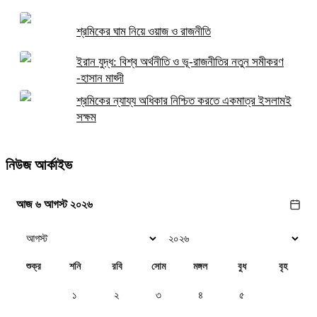
শ্রমিকের ঘাম নিয়ে ওয়াজ ও রাজনীতি
ইরান যুদ্ধ: বিশ্ব অর্থনীতি ও ভূ-রাজনীতির নতুন সমীকরণ
-হাসান মাহ্দী
শ্রমিকের ন্যায্য অধিকার নিশ্চিত করতে একমাত্র ইসলামই
সক্ষম
নিউজ আর্কাইভ
আজ ৬ আগস্ট ২০২৬
শুক্র
শনি
রবি
সোম
মঙ্গল
বুধ
বৃহ
১
২
৩
৪
৫
৬