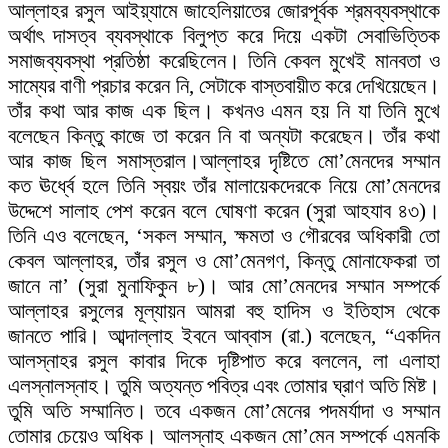
আল্লাহর রসুল আইয়্যামে জাহেলিয়াতের জোরপূর্বক শ্রমব্যবস্থাকে
অর্থাৎ দাসত্ব ব্যবস্থাকে বিলুপ্ত করে দিয়ে একটা সেবাভিত্তিক
সমাজব্যবস্থা প্রতিষ্ঠা করেছিলেন। তিনি কেবল মুখেই মানবতা ও
সাম্যের বাণী প্রচার করেন নি, সেটাকে বাস্তবায়ীত করে দেখিয়েছেন।
তাঁর কথা আর কাজ এক ছিল। কখনও এমন হয় নি যা তিনি মুখে
বলেছেন কিন্তু কাজে তা করেন নি বা অন্যটা করেছেন। তাঁর কথা
আর কাজ ছিল সমাস্তরাল।আল্লাহর দৃষ্টিতে মো’মেনদের সম্মান
কত ঊর্ধ্বে হলে তিনি স্বয়ং তাঁর মালায়েকদেরকে নিয়ে মো’মেনদের
উদ্দেশে সালাহ পেশ করেন বলে ঘোষণা করেন (সুরা আহযাব ৪৩)।
তিনি এও বলেছেন, ‘সকল সম্মান, ক্ষমতা ও গৌরবের অধিকারী তো
কেবল আল্লাহর, তাঁর রসুল ও মো’মেনগণ, কিন্তু মোনাফেকরা তা
জানে না’ (সুরা মুনাফিকুন ৮)। আর মো’মেনদের সম্মান সম্পর্কে
আল্লাহর রসুলের মূল্যায়ন আমরা বহু হাদিস ও ইতিহাস থেকে
জানতে পারি। আব্দাল্লাহ ইবনে আব্বাস (রা.) বলেছেন, “একদিন
আলস্নাহর রসুল কাবার দিকে দৃষ্টিপাত করে বললেন, লা এলাহা
এলস্নালস্নাহ। তুমি অত্যন্ত পবিত্র এবং তোমার ঘ্রাণ অতি মিষ্ট।
তুমি অতি সম্মানিত। তবে একজন মো’মেনের পদমর্যাদা ও সম্মান
তোমার চেয়েও অধিক। আলস্নাহ একজন মো’মেন সম্পর্কে এমনকি