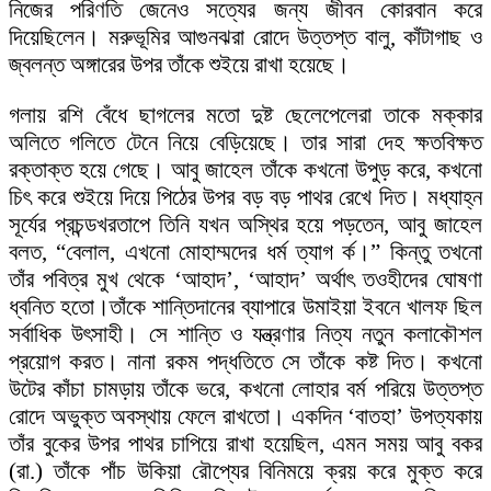
নিজের পরিণতি জেনেও সত্যের জন্য জীবন কোরবান করে
দিয়েছিলেন। মরুভূমির আগুনঝরা রোদে উত্তপ্ত বালু, কাঁটাগাছ ও
জ্বলন্ত অঙ্গারের উপর তাঁকে শুইয়ে রাখা হয়েছে।
গলায় রশি বেঁধে ছাগলের মতো দুষ্ট ছেলেপেলেরা তাকে মক্কার
অলিতে গলিতে টেনে নিয়ে বেড়িয়েছে। তার সারা দেহ ক্ষতবিক্ষত
রক্তাক্ত হয়ে গেছে। আবু জাহেল তাঁকে কখনো উপুড় করে, কখনো
চিৎ করে শুইয়ে দিয়ে পিঠের উপর বড় বড় পাথর রেখে দিত। মধ্যাহ্ন
সূর্যের প্রচন্ডখরতাপে তিনি যখন অস্থির হয়ে পড়তেন, আবু জাহেল
বলত, “বেলাল, এখনো মোহাম্মদের ধর্ম ত্যাগ র্ক।” কিন্তু তখনো
তাঁর পবিত্র মুখ থেকে ‘আহাদ’, ‘আহাদ’ অর্থাৎ তওহীদের ঘোষণা
ধ্বনিত হতো।তাঁকে শান্তিদানের ব্যাপারে উমাইয়া ইবনে খালফ ছিল
সর্বাধিক উৎসাহী। সে শান্তি ও যন্ত্রণার নিত্য নতুন কলাকৌশল
প্রয়োগ করত। নানা রকম পদ্ধতিতে সে তাঁকে কষ্ট দিত। কখনো
উটের কাঁচা চামড়ায় তাঁকে ভরে, কখনো লোহার বর্ম পরিয়ে উত্তপ্ত
রোদে অভুক্ত অবস্থায় ফেলে রাখতো। একদিন ‘বাতহা’ উপত্যকায়
তাঁর বুকের উপর পাথর চাপিয়ে রাখা হয়েছিল, এমন সময় আবু বকর
(রা.) তাঁকে পাঁচ উকিয়া রৌপ্যের বিনিময়ে ক্রয় করে মুক্ত করে