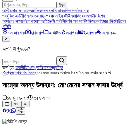
খুঁজুন
জাতীয়
সারাদেশ
আন্তর্জাতিক
খেলাধুলা
বিনোদন
শিক্ষাঙ্গন
বিজ্ঞান ও
প্রযুক্তি
অর্থনীতি
মতামত
স্বাস্থ্য
প্রবাস
লাইফস্টাইল
সাহিত্য
রাজধানী
সর্বশেষ
আমাদের সম্পর্কে
যোগাযোগ
প্রাইভেসি পলিসি
টার্মস অব সার্ভিস
ডিসক্লেইমার
এডিটোরিয়াল
পলিসি
এলাকার খবর
ছবির গল্প
আর্কাইভ
জনপ্রিয়
ই-পেপার
ফলো করুন
✕
আপনি কী খুঁজছেন?
জনপ্রিয়:
রাজনীতি
খেলাধুলা
বিনোদন
প্রযুক্তি
প্রচ্ছদ
›
বিশেষ নিবন্ধ
›
সাম্যের অনন্য উদাহরণ: মো’মেনের সম্মান কাবার ঊ...
সাম্যের অনন্য উদাহরণ: মো’মেনের সম্মান কাবার ঊর্ধ্বে
১৯ জুন ২০২৩
৩:৫২ এএম
অ+
অ-
বিডিপি ডেস্ক