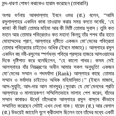
মন্দ-ধারণা পোষণ করাকেও হারাম করেছেন (তাবারানি)
অপর বর্ণনায় আবদাল্লাহ ইবনে ওমর (রা.) বলেন, “আমি
রসুলাল্লাহর একদিন কাবা তাওয়াফ করার সময় বলতে শুনেছি, ‘হে
কাবা! কী বিরাট তোমার মহিমা আর কী মিষ্টি তোমার সুবাস। তুমি কত
মহান আর তোমার পবিত্রতাও কত মহান! কিন্তু তাঁর শপথ যাঁর হাতে
মোহাম্মদের প্রাণ, আল্লাহর দৃষ্টিতে একজন মো’মেনের পবিত্রতা
তোমার পবিত্রতার চাইতেও অধিক (ইবনে মাজাহ)। আল্লাহর রসুল
একদিন বহু নবী-রসুলের স্পর্শধন্য পবিত্র প্রস্তর হাজরে আসওয়াদের
দিকে দৃষ্টিপাত করে বলেছিলেন, “হে কালো পাথর। কসম সেই
আলস্নাহর যাঁর নিয়ন্ত্রণের অধীন আমার সকল অনুভূতি! একজন
মো’মেনের সম্মান ও পদমর্যাদা (Rank) আল্লাহর কাছে তোমার
সম্মান ও মর্যাদার চাইতেও অধিক মহিমান্বিত।” (ইবনে মাজাহ,
আস-সুয়ূতি, আদ-দার আল মানসুর)।সুতরাং যে মো’মেনদের প্রতি
আল্লাহর ও মালায়েকগণ সম্মিলিতভাবে সালাহ পেশ করেন, যাঁদের
সম্মান কাবারও ঊর্ধ্বে তাঁদেরকে আল্লাহর রসুল বাস্তব কীভাবে
সম্মানিত করেছেন সেটাই এখন দেখা যাক। যায়েদ (রা.) আর বেলাল
(রা.) উভয়েই জাহেলি যুগে ক্রীতদাস ছিলেন তবে তাঁদের মধ্যে একটি