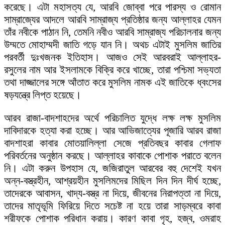
করেছে। এটা মহাসত্য যে, আরবি জোব্বা পরে পারস্য ও রোমান
সাম্রাজ্যের আদলে আরবি সাম্রাজ্য প্রতিষ্ঠার জন্য আল্লাহর যেমন
তাঁর নবীকে পাঠান নি, তেমনি নবীও আরবি সাম্রাজ্য পরিচালনার জন্য
উম্মতে মোহাম্মদী জাতি গড়ে যান নি। অথচ এটাই মুসলিম জাতির
পরবর্তী দুঃখজনক ইতিহাস। আজও সেই আরবরাই আল্লাহর-
রসুলের নাম আর ইসলামকে বিক্রি করে খাচ্ছে, তারা পশ্চিমা সভ্যতা
তথা দাজ্জালের সঙ্গে আঁতাত করে মুসলিম নামক এই জাতিকে ধ্বংসের
ষড়যন্ত্রে লিপ্ত হয়েছে।
আরব রাজা-বাদশাহদের অর্থে পরিচালিত যুদ্ধে লক্ষ লক্ষ মুসলিম
দাবিদারকে হত্যা করা হচ্ছে। আর আভিজাত্যের পূজারি আরব রাজা
বাদশাহরা কাবার মোতয়ালিল্লা সেজে প্রতিবছর কাবার গেলাফ
পরিবর্তনের অনুষ্ঠান করছে। আল্লাহর কাবাকে পোশাক পরাতে বলেন
নি। এটা করুন উপহাস যে, জজিরাতুল আরবের বহু দেশেই যখন
অন্ন-বস্ত্রহীন, আশ্রয়হীন মুসলিমদের মিছিল দিন দিন দীর্ঘ হচ্ছে,
তাদেরকে আবাসন, খাদ্য-বস্ত্র না দিয়ে, জীবনের নিরাপত্তা না দিয়ে,
তাদের মাতৃভূমি ফিরিয়ে দিতে সচেষ্ট না হয়ে তারা সাড়ম্বরে কাবা
শরীফকে পোশাক পরিধান করায়। কারণ কাবা গৃহ, হজ্ব, ওমরাহ