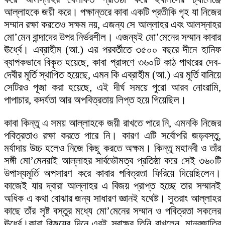
আল্লাহকে জয়ী করে। পক্ষান্তরে কাবা একটি প্রতীকি গৃহ যা নিজের
সম্মান রক্ষা করতেও সক্ষম নয়, এজন্য সে আল্লাহর এবং আলস্নাহর
মো’মেন বান্দাদের উপর নির্ভরশীল। এজন্যই মো’মেনের সম্মান কাবার
ঊর্ধ্বে। এব্রাহীম (আ.) এর পরবর্তীতে ৩৫০০ বছরে দীনে হানিফ
ব্যাপকভাবে বিকৃত হয়েছে, কাবা প্রাঙ্গণে ৩৬০টি কাঠ পাথরের দেব-
দেবীর মূর্তি স্থাপিত হয়েছে, এমন কি এব্রাহীম (আ.) এর মূর্তি বানিয়ে
সেটিরও পূজা করা হয়েছে, এই দীর্ঘ সময়ে পুরো আরব নোংরামি,
পাপাচার, কদর্যতা আর অপবিত্রতায় লিপ্ত হয়ে গিয়েছিল।
কাবা কিন্তু এ সময় আল্লাহকে জয়ী রাখতে পারে নি, এমনকি নিজের
পবিত্রতাও রক্ষা করতে পারে নি। কারণ এটি সর্বোপরি জড়বস্তু,
মর্যাদায় উচ্চ হলেও নিজে কিছু করতে অক্ষম। কিন্তু মহানবী ও তাঁর
সঙ্গী মো’মেনরাই আল্লাহর সার্বভৌমত্ব প্রতিষ্ঠা করে সেই ৩৬০টি
উপাস্যমূর্তি অপসারণ করে কাবার পবিত্রতা ফিরিয়ে দিয়েছিলেন।
কাজেই যার দ্বারা আল্লাহর এ বিজয় প্রাপ্ত হচ্ছে তার সম্মানই
অধিক এ কথা বোঝার জন্য সাধারণ জ্ঞানই যথেষ্ট। সুতরাং আল্লাহর
কাছে তাঁর সৃষ্ট বস্তুর মধ্যে মো’মেনের সম্মান ও পবিত্রতা সকলের
ঊর্ধ্বে।কাবা বিজয়ের দিনে এরই স্বাক্ষর তিনি রাখলেন, মানবজাতির