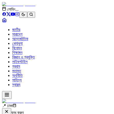
লোডিং...
জাতীয়
সারাদেশ
আন্তর্জাতিক
খেলাধুলা
বিনোদন
শিক্ষাঙ্গন
বিজ্ঞান ও প্রযুক্তি
লাইফস্টাইল
প্রবাস
মতামত
অর্থনীতি
সাহিত্য
স্বাস্থ্য
📍 ঢাকা
বন্ধ করুন