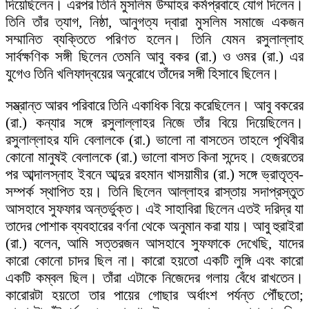
দিয়েছিলেন। এরপর তিনি মুসলিম উম্মাহর কর্মপ্রবাহে যোগ দিলেন।
তিনি তাঁর ত্যাগ, নিষ্ঠা, আনুগত্য দ্বারা মুসলিম সমাজে একজন
সম্মানিত ব্যক্তিতে পরিণত হলেন। তিনি যেমন রসুলাল্লাহ
সার্বক্ষণিক সঙ্গী ছিলেন তেমনি আবু বকর (রা.) ও ওমর (রা.) এর
যুগেও তিনি খলিফাদ্বয়ের অনুরোধে তাঁদের সঙ্গী হিসাবে ছিলেন।
সম্ভ্রান্ত আরব পরিবারে তিনি একাধিক বিয়ে করেছিলেন। আবু বকরের
(রা.) কন্যার সঙ্গে রসুলাল্লাহর নিজে তাঁর বিয়ে দিয়েছিলেন।
রসুলাল্লাহর যদি বেলালকে (রা.) ভালো না বাসতেন তাহলে পৃথিবীর
কোনো মানুষই বেলালকে (রা.) ভালো বাসত কিনা সন্দেহ। হেজরতের
পর আব্দালস্নাহ ইবনে আব্দুর রহমান খাসয়ামীর (রা.) সঙ্গে ভ্রাতৃত্ব-
সম্পর্ক স্থাপিত হয়। তিনি ছিলেন আল্লাহর রাস্তায় সদাপ্রস্তুত
আসহাবে সুফফার অন্তর্ভুক্ত। এই সাহাবিরা ছিলেন এতই দরিদ্র যা
তাদের পোশাক ব্যবহারের বর্ণনা থেকে অনুমান করা যায়। আবু হুরাইরা
(রা.) বলেন, আমি সত্তরজন আসহাবে সুফফাকে দেখেছি, যাদের
কারো কোনো চাদর ছিল না। কারো হয়তো একটি লুঙ্গি এবং কারো
একটি কম্বল ছিল। তাঁরা এটাকে নিজেদের গলায় বেঁধে রাখতেন।
কারোরটা হয়তো তার পায়ের গোছার অর্ধাংশ পর্যন্ত পৌঁছতো;