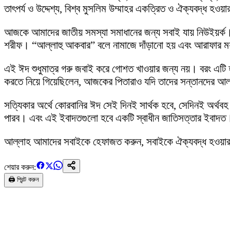
তাৎপর্য ও উদ্দেশ্য, বিশ্ব মুসলিম উম্মাহর একত্রিত ও ঐক্যবদ্ধ হও
আজকে আমাদের জাতীয় সমস্যা সমাধানের জন্য সবাই যায় নিউইয়র্ক। 
শরীফ। “আল্লাহু আকবার” বলে নামাজে দাঁড়ানো হয় এবং আরাফার ময়
এই ঈদ শুধুমাত্র গরু জবাই করে গোশত খাওয়ার জন্য নয়। বরং এটি হও
করতে নিয়ে গিয়েছিলেন, আজকের পিতারাও যদি তাদের সন্তানদের আল্ল
সত্যিকার অর্থে কোরবানির ঈদ সেই দিনই সার্থক হবে, সেদিনই অর্থব
পারব। এবং এই ইবাদতগুলো হবে একটি স্বাধীন জাতিসত্তার ইবাদ
আল্লাহ আমাদের সবাইকে হেফাজত করুন, সবাইকে ঐক্যবদ্ধ হওয়া
শেয়ার করুন:
🖨️ প্রিন্ট করুন