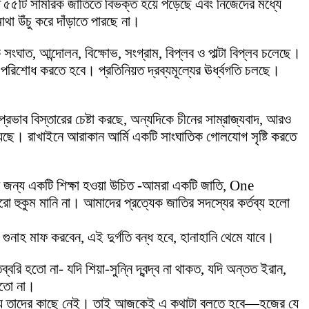
জাতি ৫৫টি সামরিক জাতিতে বিভক্ত হয়ে পড়েছে এবং নিজেদের মধ্যে
া উঁচু করে দাঁড়াতে পারছে না।
ত, আন্দোলন, বিক্ষোভ, সংগ্রাম, বিপ্লব ও পাল্টা বিপ্লব চলেছে।
 পরিশোধ করতে হবে। প্রতিনিয়ত দ্রব্যমূল্যের ঊর্ধ্বগতি চলছে।
াব বিস্তারের চেষ্টা করছে, অন্যদিকে চীনের সাম্রাজ্যবাদ, আরও
ি হয়েছে। রাখাইনে আরাকান আর্মি একটি সাংঘাতিক গোলযোগ সৃষ্টি করতে
র জন্য একটি শিক্ষা হওয়া উচিত -আমরা একটি জাতি, One
হুকুম মানি না। আমাদের প্রত্যেক জাতির সদস্যের কর্তব্য হলো
হ মাফ করবেন, এই দুর্গতি বন্ধ হবে, হানাহানি থেমে যাবে।
ি হতো না- যদি শিয়া-সুন্নি দ্বন্দ্ব না থাকত, যদি অন্তত ইরান,
হতো না।
নো মূল্য তাদের কাছে নেই। তাই আজকেই এ কথাটা বলতে হবে—হজের যে