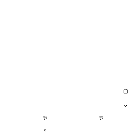
বুধ
বৃহ
৫
৬