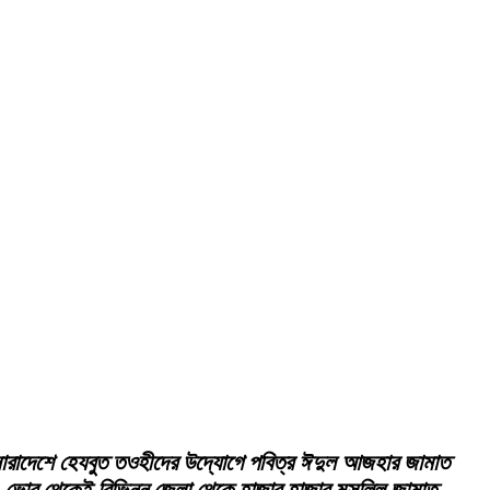
িয়ে সারাদেশে হেযবুত তওহীদের উদ্যোগে পবিত্র ঈদুল আজহার জামাত