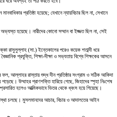
। ঘরে ঘরে অবশ্যই তা পাঠ করতে হবে।
ানবাধিকার প্রতিষ্ঠা হয়েছে; যেখানে ন্যায়বিচার ছিল না, সেখানে
ায় অভ্যস্ত হয়েছে। নারীদের কোনো সম্মান বা ইজ্জত ছিল না, সেই
্কা রাসুলুল্লাহ (সা.) ইন্তেকালের পরেও কয়েক শতাব্দী ধরে
জ্ঞানিক প্রযুক্তি, শিক্ষা-দীক্ষা ও সভ্যতায় বিশ্বে শিক্ষকের আসনে
 ফল, আল্লাহর রাস্তায় শুদ্ধ দীন প্রতিষ্ঠার সংগ্রাম ও সঠিক আকিদা
 পড়েছে। উম্মাহর প্রাণশক্তি হারিয়ে গেছে, জিহাদের স্পৃহা নিঃশেষ
সম্প্রসারিত হলেও আত্মিকভাবে ভিতর থেকে ধ্বংস হয়ে গিয়েছে।
্যবস্থা চলছে। মুসলমানদের আচার, বিচার ও আদালতের আইন