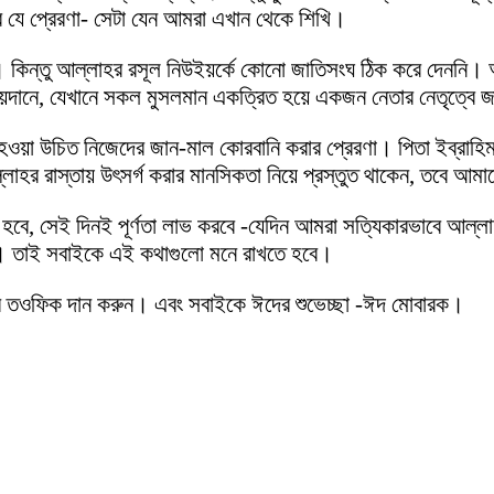
য়ার যে প্রেরণা- সেটা যেন আমরা এখান থেকে শিখি।
কিন্তু আল্লাহর রসূল নিউইয়র্কে কোনো জাতিসংঘ ঠিক করে দেননি। আ
দানে, যেখানে সকল মুসলমান একত্রিত হয়ে একজন নেতার নেতৃত্বে জ
য়া উচিত নিজেদের জান-মাল কোরবানি করার প্রেরণা। পিতা ইব্রাহিম (
াহর রাস্তায় উৎসর্গ করার মানসিকতা নিয়ে প্রস্তুত থাকেন, তবে আমা
হ হবে, সেই দিনই পূর্ণতা লাভ করবে -যেদিন আমরা সত্যিকারভাবে আল্
ত। তাই সবাইকে এই কথাগুলো মনে রাখতে হবে।
র তওফিক দান করুন। এবং সবাইকে ঈদের শুভেচ্ছা -ঈদ মোবারক।