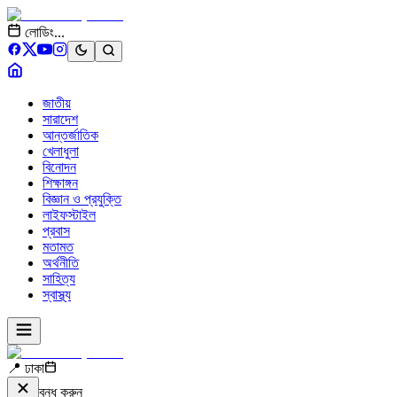
লোডিং...
জাতীয়
সারাদেশ
আন্তর্জাতিক
খেলাধুলা
বিনোদন
শিক্ষাঙ্গন
বিজ্ঞান ও প্রযুক্তি
লাইফস্টাইল
প্রবাস
মতামত
অর্থনীতি
সাহিত্য
স্বাস্থ্য
📍 ঢাকা
বন্ধ করুন