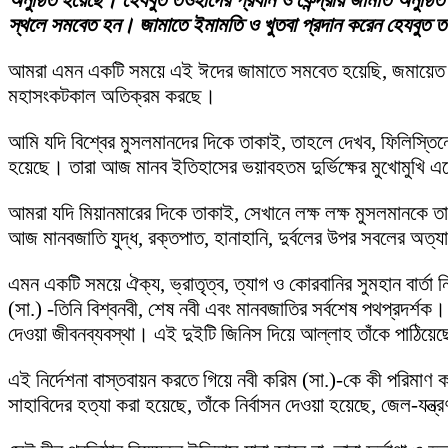
অনুষ্ঠিত হয়েছে। হেযবুত তওহীদের প্রধান ও কেন্দ্রীয় জামাত অনুষ্
স্থলে সমবেত হন। জামাতে ইমামতি ও খুতবা প্রদান করেন হেযবুত ত
আমরা এমন একটি সময়ে এই ঈদের জামাতে সমবেত হয়েছি, জমায়েত হয়েছ
মহাসংকটকাল অতিক্রম করছে।
আমি যদি বিশ্বের মুসলমানদের দিকে তাকাই, তাহলে দেখব, ফিলিস্তিন
হয়েছে। তারা আজ মানব ইতিহাসের ভয়াবহতম দুর্ভিক্ষের মুখোমুখি এস
আমরা যদি মিয়ানমারের দিকে তাকাই, সেখানে লক্ষ লক্ষ মুসলমানকে তা
আজ মানবজাতি যুদ্ধ, রক্তপাত, হানাহানি, দুর্বলের উপর সবলের অত্যা
এমন একটি সময়ে ঐক্য, ভ্রাতৃত্ব, ত্যাগ ও কোরবানির সুমহান বার্
(সা.) -তিনি বিশ্বনবী, শেষ নবী এবং মানবজাতির সর্বশেষ পথপ্রদর্
দেওয়া জীবনব্যবস্থা। এই দুইটি জিনিস দিয়ে আল্লাহ তাঁকে পাঠিয়েছেন,
এই নির্দেশনা বাস্তবায়ন করতে গিয়ে নবী করিম (সা.)-কে কী পরিমাণ
সাহাবিদের হত্যা করা হয়েছে, তাঁকে নির্বাসন দেওয়া হয়েছে, জেল-যন্