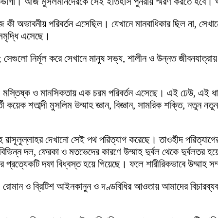
গা ও হতভাগা। আজ মুসলমানদেরকে সেই ইতিহাস পুনরায় স্মরণ করতে হবে
 কী অভাবনীয় পরিবর্তন এসেছিল। যেখানে মানবাধিকার ছিল না, সেখানে ম
ে সমৃদ্ধি এসেছে।
 সেগুলো নির্মূল করে সেখানে মানুষ সভ্য, শালীন ও উন্নত জীবনযাত্র
 মন, মস্তিষ্ক ও মানসিকতায় এক চরম পরিবর্তন এসেছে। এই ঢেউ, এই ধাক
েক শতাব্দী মুসলিম উম্মাহ জ্ঞান, বিজ্ঞান, সামরিক শক্তি, নতুন নতুন বৈ
্মাহ রাসূলুল্লাহর দেখানো সেই পথ পরিত্যাগ করেছে। তাওহীদ পরিত্যাগের
ভিন্ন দল, ফেরকা ও মতভেদের কারণে উম্মাহ দুর্বল থেকে দুর্বলতর হয়ে
চির প্রত্যেকটি দফা বিধ্বস্ত হয়ে গিয়েছে। ফলে শারীরিকভাবে উম্মাহ 
তি, রোমান ও ব্রিটিশ আইনকানুন ও দণ্ডবিধির আওতায় আমাদের বিচারব