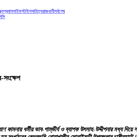
্থ্য
প্রবাস
লাইফস্টাইল
সাহিত্য
রাজধানী
সর্বশেষ
িসি
-সংক্ষেপ
্যাণ কামনায় ধর্মীয় ভাব-গাম্ভীর্য ও ব্যাপক উৎসাহ-উদ্দীপনার মধ্য দ