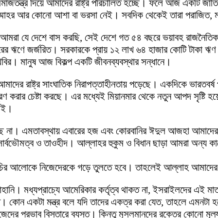
র ও সমাজতন্ত্র দিয়ে আমাদের রাষ্ট্র পরিচালিত হচ্ছে। ফলে আজ একটি 
উম্মাহর আর কোনো আশা বা ভরসা নেই। সবদিক থেকেই তারা পরাজিত, মাথ
রা যে দেশে বাস করছি, সেই দেশে গত ৫৪ বছরে ভয়াবহ রাজনৈতিক সংঘা
ডলারের ঋণে জর্জরিত। সরকারকে প্রায় ১২ লাখ ৬৪ হাজার কোটি টাকা ঋণ
বির। মানুষ আজ বিকল্প একটি জীবনব্যবস্থার সন্ধানে।
 রাষ্ট্র সাংঘাতিক নিরাপত্তাহীনতায় পড়েছে। একদিকে ভারতবর্ষ প্রভ
ন্ত্রণ করার চেষ্টা করছে। এর মধ্যেই মিয়ানমার থেকে নতুন আপদ সৃষ্ট
ছেই।
চ্ছি না। এমতাবস্থায় এবারের হজ এবং কোরবানির ঈদুল আজহা আমাদে
বভৌমত্ব ও তাওহীদ। আল্লাহর হুকুম ও বিধান ছাড়া আমরা অন্য কারো 
ির আলোকে নিজেদেরকে গড়ে তুলতে হবে। তাহলেই আল্লাহ আমাদের গুনা
নি। মধ্যপ্রাচ্যে আমেরিকার কর্তৃত্ব থাকত না, ইসরাইলদের এই মাতব্বর
ত। কোন একটা মন্ত্র বলে যদি তাদের একত্র করা যেত, তাহলে এমনটা 
 নিজেদের প্রভাব বিস্তারে ব্যস্ত। কিন্তু মুসলমানদের রক্তের কো