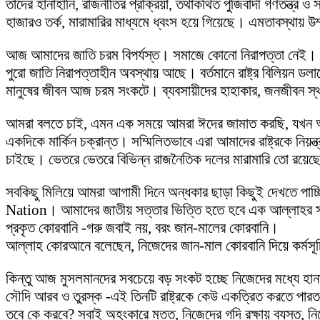
তাদের হানাহানি, রাজনীতির প্রক্রিয়া, তথাকথিত পুঁজিবাদী গণতন্ত্
হাজারও তর্ক, মারামারির মাধ্যমে ধ্বংস হয়ে গিয়েছে। এমতাবস্থায় 
আজ আমাদের জাতি চরম বিপর্যস্ত। সমাজে কোনো নিরাপত্তা নেই। আম
পুরো জাতি নিরাপত্তাহীন অবস্থায় আছে। বর্তমানে রাষ্ট্র বিলিয়ন 
মানুষের জীবন আজ চরম সংকটে। ব্যবসায়ীদের হাহাকার, জনজীবন স্থ
আমরা বলতে চাই, এমন এক সময়ে আমরা ঈদের জামাত করছি, যখন আমাদের
একদিকে মার্কিন চক্রান্ত। সম্মিলিতভাবে এরা আমাদের রাষ্ট্রকে নিয়
চাইছে। ভেতরে ভেতরে বিভিন্ন রাজনৈতিক দলের মারামারি তো রয়ে
সবকিছু মিলিয়ে আমরা আগামী দিনে অন্ধকার ছাড়া কিছুই দেখতে পা
Nation। আমাদের জাতীয় সত্তার ভিত্তি হতে হবে এক আল্লাহর সার্
প্রকৃত কোরবানি -গরু জবাই নয়, বরং জান-মালের কোরবানি।
আল্লাহ কোরআনে বলেছেন, নিজেদের জান-মাল কোরবানি দিয়ে কর্মসূচ
কিন্তু আজ মুসলমানদের সবচেয়ে বড় সংকট হচ্ছে নিজেদের মধ্যে হানাহা
সৌদি আরব ও তুরস্ক -এই তিনটি রাষ্ট্রকে কেউ একত্রিত করতে পার
তবে কে করবে? সবাই অহংকারে মত্ত, নিজেদের গদি রক্ষায় ব্যস্ত,