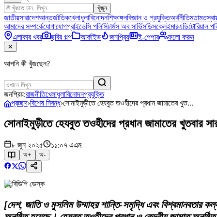
খুঁজুন
জাতীয়
সারাদেশ
আন্তর্জাতিক
খেলাধুলা
বিনোদন
শিক্ষাঙ্গন
বিজ্ঞান ও প্রযুক্তি
অর্থনীতি
মতামত
স্বাস
আমাদের সম্পর্কে
যোগাযোগ
প্রাইভেসি পলিসি
টার্মস অব সার্ভিস
ডিসক্লেইমার
এডিটোরিয়াল পল
এলাকার খবর
ছবির গল্প
আর্কাইভ
জনপ্রিয়
ই-পেপার
ফলো করুন
✕
আপনি কী খুঁজছেন?
জনপ্রিয়:
রাজনীতি
খেলাধুলা
বিনোদন
প্রযুক্তি
প্রচ্ছদ
›
বিশেষ নিবন্ধ
›
সোনাইমুড়ীতে হেযবুত তওহীদের প্রধান জামাতের খুত...
সোনাইমুড়ীতে হেযবুত তওহীদের প্রধান জামাতের খুতবার সার
৮ জুন ২০২৫
১১:০৭ এএম
অ+
অ-
বিডিপি ডেস্ক
[দেশ, জাতি ও মুসলিম উম্মাহর শান্তি-সমৃদ্ধি এবং বিশ্বমানবতার কল