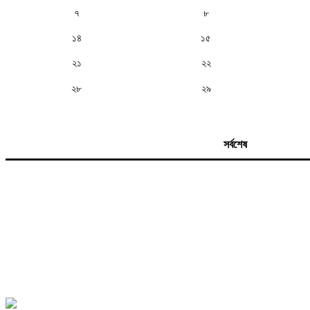
৭
৮
১৪
১৫
২১
২২
২৮
২৯
সর্বশেষ