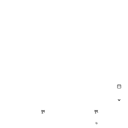
বুধ
বৃহ
৫
৬