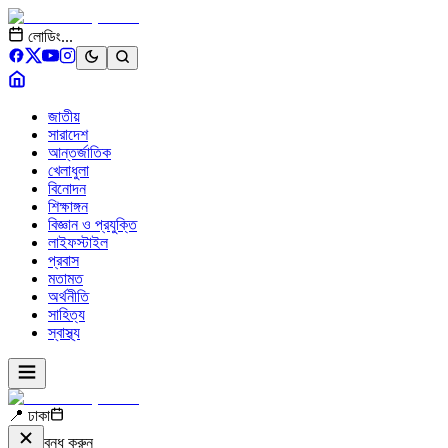
লোডিং...
জাতীয়
সারাদেশ
আন্তর্জাতিক
খেলাধুলা
বিনোদন
শিক্ষাঙ্গন
বিজ্ঞান ও প্রযুক্তি
লাইফস্টাইল
প্রবাস
মতামত
অর্থনীতি
সাহিত্য
স্বাস্থ্য
📍 ঢাকা
বন্ধ করুন