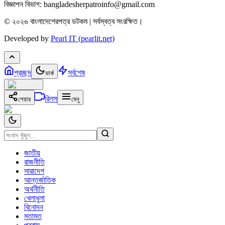
বিজ্ঞাপন বিভাগ: bangladesherpatroinfo@gmail.com
© ২০২৬ বাংলাদেশেরপত্র ডটকম | সর্বস্বত্ব সংরক্ষিত।
Developed by
Pearl IT (pearlit.net)
প্রচ্ছদ
সর্বশেষ
ডার্ক
রিলস
শেয়ার
মেনু
জাতীয়
রাজনীতি
সারাদেশ
আন্তর্জাতিক
অর্থনীতি
খেলাধুলা
বিনোদন
মতামত