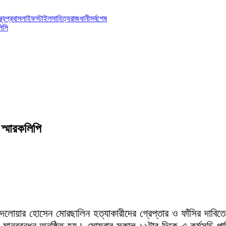
্থ্য
প্রবাস
লাইফস্টাইল
সাহিত্য
রাজধানী
সর্বশেষ
িসি
 স্মারকলিপি
র দেলোয়ার হোসেন মোরছালিন হত্যাকারীদের গ্রেপ্তার ও ফাঁসির দাবি