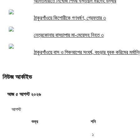
আদিতমারীতে নিখোঁজ শিশুর বস্তাবন্দি মরদেহ উদ্ধার
ঠাকুরগাঁওয়ে কিশোরীকে গণধর্ষণ, গ্রেফতার ৩
নেত্রকোনায় বাসচাপায় মা-মেয়েসহ নিহত ৩
ঠাকুরগাঁওয়ে বাস ও পিকআপের সংঘর্ষ, বগুড়ার যুবক করিমের মর্মান্তি
নিউজ আর্কাইভ
আজ ৫ আগস্ট ২০২৬
শুক্র
শনি
১