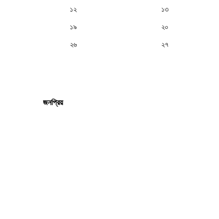
১২
১৩
১৯
২০
২৬
২৭
জনপ্রিয়