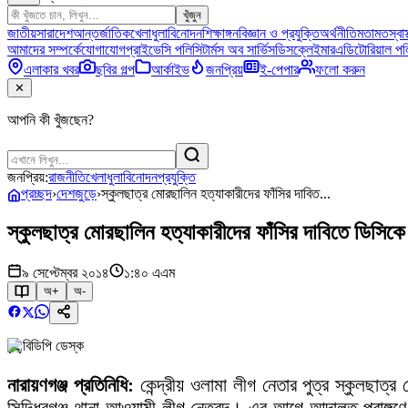
খুঁজুন
জাতীয়
সারাদেশ
আন্তর্জাতিক
খেলাধুলা
বিনোদন
শিক্ষাঙ্গন
বিজ্ঞান ও প্রযুক্তি
অর্থনীতি
মতামত
স্বাস
আমাদের সম্পর্কে
যোগাযোগ
প্রাইভেসি পলিসি
টার্মস অব সার্ভিস
ডিসক্লেইমার
এডিটোরিয়াল পল
এলাকার খবর
ছবির গল্প
আর্কাইভ
জনপ্রিয়
ই-পেপার
ফলো করুন
✕
আপনি কী খুঁজছেন?
জনপ্রিয়:
রাজনীতি
খেলাধুলা
বিনোদন
প্রযুক্তি
প্রচ্ছদ
›
দেশজুড়ে
›
স্কুলছাত্র মোরছালিন হত্যাকারীদের ফাঁসির দাবিত...
স্কুলছাত্র মোরছালিন হত্যাকারীদের ফাঁসির দাবিতে ডিসিকে
৯ সেপ্টেম্বর ২০১৪
১:৪০ এএম
অ+
অ-
বিডিপি ডেস্ক
নারায়ণগঞ্জ প্রতিনিধি:
কেন্দ্রীয় ওলামা লীগ নেতার পুত্র স্কুলছাত্