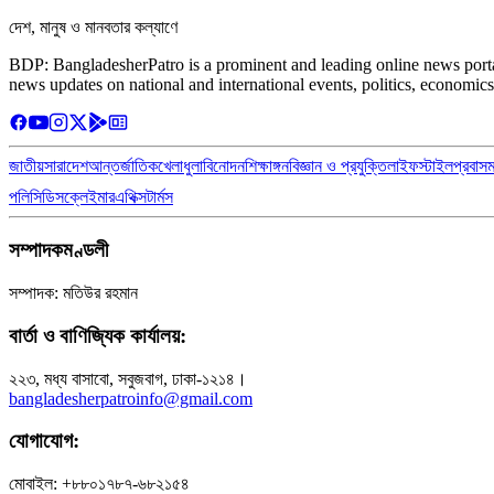
দেশ, মানুষ ও মানবতার কল্যাণে
BDP: BangladesherPatro is a prominent and leading online news porta
news updates on national and international events, politics, economics
জাতীয়
সারাদেশ
আন্তর্জাতিক
খেলাধুলা
বিনোদন
শিক্ষাঙ্গন
বিজ্ঞান ও প্রযুক্তি
লাইফস্টাইল
প্রবাস
পলিসি
ডিসক্লেইমার
এথিক্স
টার্মস
সম্পাদকমণ্ডলী
সম্পাদক: মতিউর রহমান
বার্তা ও বাণিজ্যিক কার্যালয়:
২২৩, মধ্য বাসাবো, সবুজবাগ, ঢাকা-১২১৪।
bangladesherpatroinfo@gmail.com
যোগাযোগ:
মোবাইল: +৮৮০১৭৮৭-৬৮২১৫৪