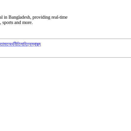
l in Bangladesh, providing real-time
, sports and more.
মতামত
অর্থনীতি
সাহিত্য
স্বাস্থ্য