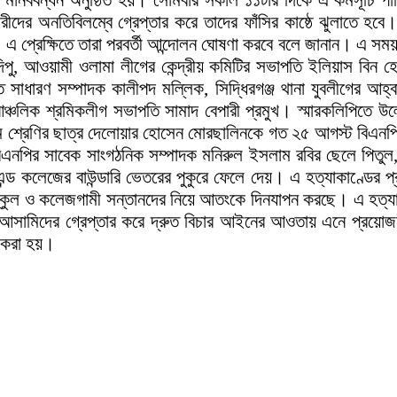
গণে মানববন্ধন অনুষ্ঠিত হয়। সোমবার সকাল ১১টার দিকে এ কর্মসূচি 
ারীদের অনতিবিলম্বে গ্রেপ্তার করে তাদের ফাঁসির কাষ্ঠে ঝুলাতে 
। এ প্রেক্ষিতে তারা পরবর্তী আন্দোলন ঘোষণা করবে বলে জানান। এ সম
, আওয়ামী ওলামা লীগের কেন্দ্রীয় কমিটির সভাপতি ইলিয়াস বিন হেল
্ত সাধারণ সম্পাদক কালীপদ মল্লিক, সিদ্ধিরগঞ্জ থানা যুবলীগের আ
ঞ্চলিক শ্রমিকলীগ সভাপতি সামাদ বেপারী প্রমুখ। স্মারকলিপিতে উল
র অষ্টম শ্রেণির ছাত্র দেলোয়ার হোসেন মোরছালিনকে গত ২৫ আগস্ট বিএন
বিএনপির সাবেক সাংগঠনিক সম্পাদক মনিরুল ইসলাম রবির ছেলে পিতুল, 
ন্ড কলেজের বাউন্ডারি ভেতরের পুকুরে ফেলে দেয়। এ হত্যাকাণ্ডের প্
্কুল ও কলেজগামী সন্তানদের নিয়ে আতংকে দিনযাপন করছে। এ হত্যাকান্
সামিদের গ্রেপ্তার করে দ্রুত বিচার আইনের আওতায় এনে প্রয়োজনীয়
খ করা হয়।