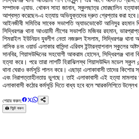
সিদ্ধিরগঞ্জ থানা আওয়ামী লীগ নেতৃবৃন্দ। এর আগে আদালত প্রাঙ্
সম্পাদক এ্যাড. খোকন সাহা জানান, স্কুলছাত্র মোরছালিন হত্যাক
আশ্বস্ত করেছেন-এ হত্যায় অভিযুক্তদের দ্রুত গ্রেপ্তার করা হবে
আইনজীবী সমিতির সাবেক সভাপতি অ্যাডভোকেট আনিসুর রহমান দিপু
সিদ্ধিরগঞ্জ থানা আওয়ামী লীগের সভাপতি মজিবর রহমান, ভারপ্রাপ
শিমরাইল ইউনিয়ন যুবলীগ নেতা নজরুল ইসলাম, সিদ্ধিরগঞ্জ থানা আ
নাসিক ৪নং ওয়ার্ড এলাকার বাসিন্দা এরিবস ইন্টারন্যাশনাল স্কুলে
সানবির, গিয়াসউদ্দিনের সহযোগী আকরাম হোসেন, সিদ্ধিরগঞ্জ থানা 
হত্যা করে। পরে তারা লাশটি হিরাঝিলস্থ গিয়াসউদ্দিন মডেল স্কুল এ
থানা ঘেরাও কর্মসূচি পালন করে। এছাড়া এলাকাবাসী তাদের কিশোর স
এবং নিরাপত্তাহীনতায় ভুগছে। তাই এলাকাবাসী এই হত্যা মামলার আ
এলাকাবাসী কঠোর কর্মসূচি দিতে বাধ্য হবে বলে স্মারকলিপিতে উল্লে
শেয়ার করুন:
🖨️ প্রিন্ট করুন