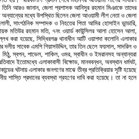
পালিত হয়। স্মারকলিপি প্রদান শেষে মহানগর আওয়ামী লীগের সাধারণ
হবে। তিনি আরও জানান, জেলা প্রশাসক আনিসুর রহমান মিঞাকে তাদের
য় অন্যান্যের মধ্যে উপস্থিত ছিলেন জেলা আওয়ামী লীগ নেতা ও জেলা
ালী, সাংগঠনিক সম্পাদক ও নিহতের পিতা আমির হোসাইন ভান্ডারি,
হ্বায়ক মতিউর রহমান মতি, ৭নং ওয়ার্ড কাউন্সিলর আলা হোসেন আলা,
্লেখ করা হয়েছে, সিদ্ধিরগঞ্জ থানাধীন আটি ওয়াপদা কলোনি এলাকার
পির দলীয় সাবেক এমপি গিয়াসউদ্দিন, তার তিন ছেলে ফয়সাল, সাদরিল ও
মিঠু, স্বপন, পাভেল, শাকিল, ওমর, স্বাধীন ও ইমরানসহ অন্যান্যরা
রতিবাদে ইতোমধ্যে এলাকাবাসী বিক্ষোভ, মানববন্ধন, অবস্থান ধর্মঘট,
ডের ঘটনায় এলাকার জনগণের মাঝে তীব্র প্রতিক্রিয়ার সৃষ্টি হয়েছে
 শাস্তি প্রদানের ব্যবস্থা গ্রহণের দাবি করা হয়েছে। তা না হলে