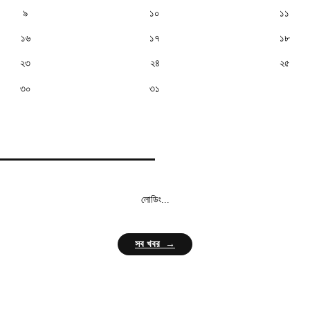
৯
১০
১১
১৬
১৭
১৮
২৩
২৪
২৫
৩০
৩১
লোডিং...
সব খবর →