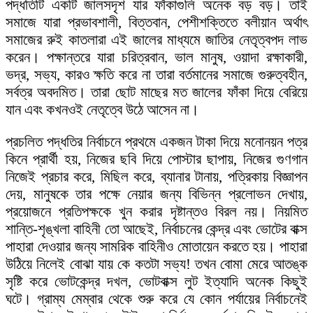
পদ্ধতিটি একটি জালসদৃশ যার ফাঁকাগুলি অনেক বড় বড়। তাই
সমাজে যারা প্রভাবশালী, বিত্তবান, পেশীশক্তিতে বলীয়ান অর্থাৎ
সমাজের রুই কাতলারা এই জালের মাধ্যমে জাতির নেতৃত্বপদ লাভ
করেন। পক্ষান্তরে যারা চরিত্রবান, ভাল মানুষ, ওয়াদা রক্ষাকারী,
ভদ্র, সভ্য, কারও ক্ষতি করে না তারা বর্তমানের সমাজে গুরুত্বহীন,
সর্বত্র অবদমিত। তারা ছোট মাছের মত জালের ফাঁকা দিয়ে বেরিয়ে
যান এবং কখনওই নেতৃত্বে উঠে আসেন না।
প্রচলিত পদ্ধতির নির্বাচনে প্রথমে একজন টাকা দিয়ে মনোনয়ন পত্র
কিনে প্রার্থী হয়, নিজের ছবি দিয়ে পোস্টার ছাপায়, নিজের গুণগান
নিজেই প্রচার করে, মিছিল করে, ব্যানার টানায়, পত্রিকায় বিজ্ঞাপন
দেয়, মানুষকে তার পক্ষে নেয়ার জন্য বিভিন্ন প্রলোভন দেখায়,
প্রয়োজনে প্রতিপক্ষকে খুন করার দৃষ্টান্তও বিরল নয়। নিয়মিত
শান্তি-শৃঙ্খলা বাহিনী তো আছেই, নির্বাচনের কেন্দ্র এবং ভোটের বাক্স
পাহারা দেওয়ার জন্য সামরিক বাহিনীও মোতায়েন করতে হয়। পাহারা
উঠিয়ে নিলেই বোঝা যায় কে কতটা সভ্য! তখন বোমা মেরে আতঙ্ক
সৃষ্টি করে ভোটকেন্দ্র দখল, ভোটবাক্স লুট ইত্যাদি অনেক কিছুই
ঘটে। গ্রাম্য মেম্বার থেকে শুরু করে যে কোন পর্যায়ের নির্বাচনেই