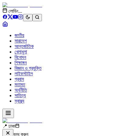
লোডিং...
জাতীয়
সারাদেশ
আন্তর্জাতিক
খেলাধুলা
বিনোদন
শিক্ষাঙ্গন
বিজ্ঞান ও প্রযুক্তি
লাইফস্টাইল
প্রবাস
মতামত
অর্থনীতি
সাহিত্য
স্বাস্থ্য
📍 ঢাকা
বন্ধ করুন