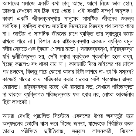
আমাদের সমাজে একটি কথা চালু আছে, আগে নিজে ভাল হোন,
তারপর দেখবেন সব ঠিক হয়ে গেছে। এই কথাটি সম্পূর্ণ অমূলক।
কারণ একটি জীবনব্যবস্থায় মানুষের সামষ্টিক জীবনের গুরুত্ব
সর্বাধিক। ব্যক্তি কখনও সামষ্টিক সিস্টেমের বিরুদ্ধে পথ চলতে পারে
না। জাতীয় ও সামষ্টিক জীবনের চাপে ব্যক্তি তার স্বাতন্ত্র্য বজায়
রাখতে পারে না। বিশাল এক রাষ্ট্রব্যবস্থায় একজন ব্যক্তি যমুনা
নদীর স্রোতে এক টুকরো শোলার মতো। সমাজব্যবস্থা, রাষ্ট্রব্যবস্থা
যদি দুর্নীতিগ্রস্ত হয়, সেটা দ্বারা ব্যক্তিও প্রভাবিত হতে বাধ্য,
ইচ্ছে করলেও সৎ থাকা যায় না। কাদামাটি দিয়ে মাইলের পর মাইল
পথ চলবেন, কিন্তু গায়ে কোনো কাদার ছিটা লাগবে না- তা কি সম্ভব?
কাজেই গায়ের কাদা পরিষ্কার করার চেয়েও বেশি প্রয়োজন রাস্তা
মেরামত। রাষ্ট্রব্যবস্থা হচ্ছে ওই রাস্তার মত, সেখানে পরিচ্ছন্নতা
না থাকলে ব্যক্তিগত পরিচ্ছন্নতায় ফল হবার নয়, নোংরা-আবর্জনার
ছিটা লাগবেই।
আমরা দেখছি প্রচলিত সিস্টেমে একদলের উপর অসন্তুষ্ট হয়ে
অন্যদলের ভোটের বাক্স ভরে দিচ্ছে জনতা, যাদেরকে নির্বাচিত করল
তারাও পরীক্ষিত দুর্নীতিবাজ, সন্ত্রাস লালনকারী, বিদেশে