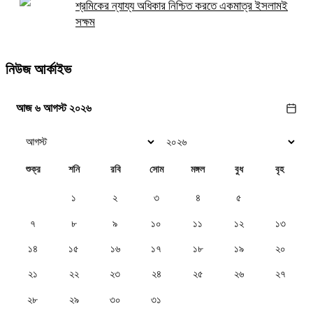
শ্রমিকের ন্যায্য অধিকার নিশ্চিত করতে একমাত্র ইসলামই
সক্ষম
নিউজ আর্কাইভ
আজ ৬ আগস্ট ২০২৬
শুক্র
শনি
রবি
সোম
মঙ্গল
বুধ
বৃহ
১
২
৩
৪
৫
৬
৭
৮
৯
১০
১১
১২
১৩
১৪
১৫
১৬
১৭
১৮
১৯
২০
২১
২২
২৩
২৪
২৫
২৬
২৭
২৮
২৯
৩০
৩১