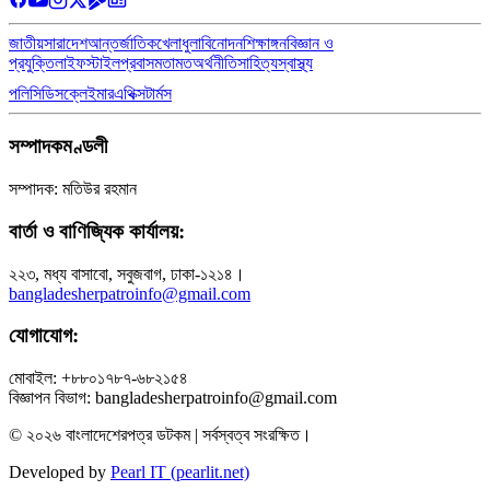
জাতীয়
সারাদেশ
আন্তর্জাতিক
খেলাধুলা
বিনোদন
শিক্ষাঙ্গন
বিজ্ঞান ও
প্রযুক্তি
লাইফস্টাইল
প্রবাস
মতামত
অর্থনীতি
সাহিত্য
স্বাস্থ্য
পলিসি
ডিসক্লেইমার
এথিক্স
টার্মস
সম্পাদকমণ্ডলী
সম্পাদক: মতিউর রহমান
বার্তা ও বাণিজ্যিক কার্যালয়:
২২৩, মধ্য বাসাবো, সবুজবাগ, ঢাকা-১২১৪।
bangladesherpatroinfo@gmail.com
যোগাযোগ:
মোবাইল: +৮৮০১৭৮৭-৬৮২১৫৪
বিজ্ঞাপন বিভাগ: bangladesherpatroinfo@gmail.com
© ২০২৬ বাংলাদেশেরপত্র ডটকম | সর্বস্বত্ব সংরক্ষিত।
Developed by
Pearl IT (pearlit.net)