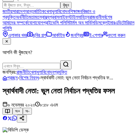
খুঁজুন
জাতীয়
সারাদেশ
আন্তর্জাতিক
খেলাধুলা
বিনোদন
শিক্ষাঙ্গন
বিজ্ঞান ও
প্রযুক্তি
অর্থনীতি
মতামত
স্বাস্থ্য
প্রবাস
লাইফস্টাইল
সাহিত্য
রাজধানী
সর্বশেষ
আমাদের সম্পর্কে
যোগাযোগ
প্রাইভেসি পলিসি
টার্মস অব সার্ভিস
ডিসক্লেইমার
এডিটোরিয়াল
পলিসি
এলাকার খবর
ছবির গল্প
আর্কাইভ
জনপ্রিয়
ই-পেপার
ফলো করুন
✕
আপনি কী খুঁজছেন?
জনপ্রিয়:
রাজনীতি
খেলাধুলা
বিনোদন
প্রযুক্তি
প্রচ্ছদ
›
বিশেষ নিবন্ধ
›
স্বার্থবাদী নেতা: ভুল নেতা নির্বাচন পদ্ধতির ফ...
স্বার্থবাদী নেতা: ভুল নেতা নির্বাচন পদ্ধতির ফসল
৬ নভেম্বর ২০২৩
৮:৫৮ এএম
অ+
অ-
বিডিপি ডেস্ক