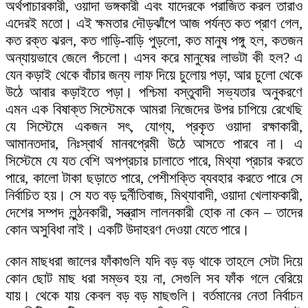
অর্থপাচারকারী, ওয়াদা ভঙ্গকারী এবং যাদেরকে পরাজিত করল তারাও
এদেরই মতো। এই ক্ষমতার দৌড়ঝাঁপে আজ পর্যন্ত কত প্রাণ গেল,
কত রক্ত ঝরল, কত গাড়ি-বাড়ি পুড়লো, কত মানুষ পঙ্গু হল, কতজন
অন্যায়ভাবে জেলে পঁচলো। এসব করে মানুষের লাভটা কী হল? এ
যেন কড়াই থেকে বাঁচার জন্য লাফ দিয়ে চুলোয় পড়া, আর চুলো থেকে
উঠে আবার কড়াইতে পড়া। পশ্চিমা বস্তুবাদী সভ্যতার অনুকরণে
এমন এক বিষাক্ত সিস্টেমকে আমরা নিজেদের উপর চাপিয়ে রেখেছি
যে সিস্টেমে একজন সৎ, যোগ্য, প্রকৃত ওয়াদা রক্ষাকারী,
আমানতদার, নিঃস্বার্থ মানবপ্রেমী উঠে আসতে পারবে না। এ
সিস্টেমে যে যত বেশি অপপ্রচার চালাতে পারে, মিথ্যা প্রচার করতে
পারে, কালো টাকা ছড়াতে পারে, পেশীশক্তি ব্যবহার করতে পারে সে
নির্বাচিত হয়। সে যত বড় দুর্নীতিবাজ, মিথ্যাবাদী, ওয়াদা খেলাফকারী,
দেশের সম্পদ লুন্ঠনকারী, সন্ত্রাস লালনকারী হোক না কেন – তাদের
কোন অসুবিধা নাই। একটি উদাহরণ দেওয়া যেতে পারে।
কোন মাছধরা জালের ফাঁকাগুলি যদি বড় বড় থাকে তাহলে সেটা দিয়ে
কোন ছোট মাছ ধরা সম্ভব হয় না, সেগুলি সব ফাঁক গলে বেরিয়ে
যায়। থেকে যায় কেবল বড় বড় মাছগুলি। বর্তমানের নেতা নির্বাচন