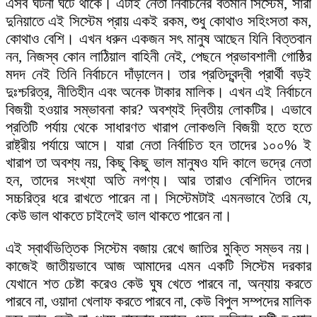
এসব ঘটনা ঘটে থাকে। এটাই নেতা নির্বাচনের বর্তমান সিস্টেম, সারা
দুনিয়াতে এই সিস্টেম প্রায় একই রকম, শুধু কোথাও সহিংসতা কম,
কোথাও বেশি। এখন ধরুন একজন সৎ মানুষ আছেন যিনি বিত্তবান
নন, নিজস্ব কোন লাঠিয়াল বাহিনী নেই, পেছনে প্রভাবশালী গোষ্ঠির
মদদ নেই তিনি নির্বাচনে দাঁড়ালেন। তার প্রতিদ্বন্দ্বী প্রার্থী বড়ই
দুঃশ্চরিত্র, নীতিহীন এবং অনেক টাকার মালিক। এখন এই নির্বাচনে
বিজয়ী হওয়ার সম্ভাবনা কার? অবশ্যই দ্বিতীয় লোকটির। এভাবে
প্রতিটি পর্যায় থেকে সাধারণত খারাপ লোকগুলি বিজয়ী হতে হতে
রাষ্ট্রীয় পর্যায়ে আসে। যারা নেতা নির্বাচিত হন তাদের ১০০% ই
খারাপ তা অবশ্য নয়, কিছু কিছু ভাল মানুষও যদি কালে ভদ্রে নেতা
হন, তাদের সংখ্যা অতি নগণ্য। আর তারাও বেশিদিন তাদের
সচ্চরিত্র ধরে রাখতে পারেন না। সিস্টেমটাই এমনভাবে তৈরি যে,
কেউ ভাল থাকতে চাইলেই ভাল থাকতে পারেন না।
এই স্বার্থভিত্তিক সিস্টেম বজায় রেখে জাতির মুক্তি সম্ভব নয়।
কাজেই জাতীয়ভাবে আজ আমাদের এমন একটি সিস্টেম দরকার
যেখানে শত চেষ্টা করেও কেউ ঘুষ খেতে পারবে না, অন্যায় করতে
পারবে না, ওয়াদা খেলাফ করতে পারবে না, কেউ বিপুল সম্পদের মালিক