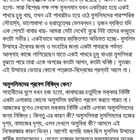
হলো- সারা বিশ্বের লক্ষ লক্ষ মুসলমান যখন একত্রিত হয়ে একই
পাথরে চুমু খায়, তখন এই পাথরটাও হয়ে ওঠে মুসলিমদের পারস্পরিক
সৌহার্দ্য, ভালোবাসা ও ভ্রাতৃত্বের মেলবন্ধন। দুজন ব্যক্তি যদি
এক প্লেটে খাবার খায়- আমরা সেটা দেখেই বুঝে নিই তাদের বন্ধুত্ব
কতটা গভীর। একইভাবে আমার ব্যক্তিগত অভিমত হচ্ছে- মুসলিম
উম্মাহর ঐক্যের জন্য ও সংহতির জন্য একটা পাথরকে পর্যন্ত
আল্লাহ কাজে লাগিয়েছেন যাতে একই পাথরে চুমু খাওয়া মুসলিমরা
বুঝতে পারে তারা একে অপরের কতটা আপন, কতটা ঘনিষ্ঠ। সুতরাং
এই উম্মাহর ভেতরে কোনো শত্রুতা-বিদ্বেষের প্রশ্নই আসে না।
অমুসলিমদের প্রবেশ নিষিদ্ধ কেন?
সাহাবীদের যুগে যখন হজ হতো, কাবাঘরের চতুর্দিকে মক্কার নির্দিষ্ট
একটা এলাকায় কোনো অমুসলিম ব্যক্তি প্রবেশ করতে পারত না।
আজকের যুগেও দেখবেন মক্কার নির্দিষ্ট একটা এলাকা অমুসলিমদের
জন্য নিষিদ্ধ। কিন্তু এর কারণ কী? অমুসলিমরা মুসলিমদের হজের
দৃশ্য, নামাজের দৃশ্য, এসব দেখলে অসুবিধা কী? আসলে এই
নিষেধাজ্ঞার কারণ ভিন্ন। আগেই বলেছি হজ্ব ছিল মুসলিম উম্মাহর
বার্ষিক মহাসম্মেলন। যেহেতু হজ্বের সম্মেলনে মুসলমানদের অনেক