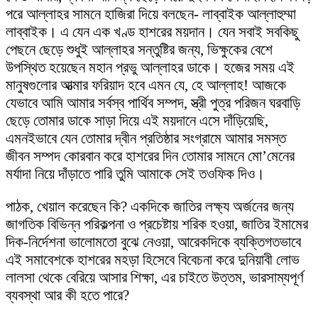
পরে আল্লাহর সামনে হাজিরা দিয়ে বলছেন- লাব্বাইক আল্লাহুম্মা
লাব্বাইক। এ যেন এক খণ্ড হাশরের ময়দান। যেন সবাই সবকিছু
পেছনে ছেড়ে শুধুই আল্লাহর সন্তুষ্টির জন্য, ভিক্ষুকের বেশে
উপস্থিত হয়েছেন মহান প্রভু আল্লাহর ডাকে। হজের সময় এই
মানুষগুলোর আত্মার ফরিয়াদ হবে এমন যে, হে আল্লাহ! আজকে
যেভাবে আমি আমার সর্বস্ব পার্থিব সম্পদ, স্ত্রী পুত্র পরিজন ঘরবাড়ি
ছেড়ে তোমার ডাকে সাড়া দিয়ে এই ময়দানে এসে দাঁড়িয়েছি,
এমনইভাবে যেন তোমার দ্বীন প্রতিষ্ঠার সংগ্রামে আমার সমস্ত
জীবন সম্পদ কোরবান করে হাশরের দিন তোমার সামনে মো’মেনের
মর্যাদা নিয়ে দাঁড়াতে পারি তুমি আমাকে সেই তওফিক দিও।
পাঠক, খেয়াল করেছেন কি? একদিকে জাতির লক্ষ্য অর্জনের জন্য
জাগতিক বিভিন্ন পরিকল্পনা ও প্রচেষ্টায় শরিক হওয়া, জাতির ইমামের
দিক-নির্দেশনা ভালোমতো বুঝে নেওয়া, আরেকদিকে ব্যক্তিগতভাবে
এই সমাবেশকে হাশরের মহড়া হিসেবে বিবেচনা করে দুনিয়াবী লোভ
লালসা থেকে বেরিয়ে আসার শিক্ষা, এর চাইতে উত্তম, ভারসাম্যপূর্ণ
ব্যবস্থা আর কী হতে পারে?