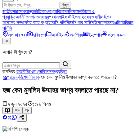
খুঁজুন
জাতীয়
সারাদেশ
আন্তর্জাতিক
খেলাধুলা
বিনোদন
শিক্ষাঙ্গন
বিজ্ঞান ও
প্রযুক্তি
অর্থনীতি
মতামত
স্বাস্থ্য
প্রবাস
লাইফস্টাইল
সাহিত্য
রাজধানী
সর্বশেষ
আমাদের সম্পর্কে
যোগাযোগ
প্রাইভেসি পলিসি
টার্মস অব সার্ভিস
ডিসক্লেইমার
এডিটোরিয়াল
পলিসি
এলাকার খবর
ছবির গল্প
আর্কাইভ
জনপ্রিয়
ই-পেপার
ফলো করুন
✕
আপনি কী খুঁজছেন?
জনপ্রিয়:
রাজনীতি
খেলাধুলা
বিনোদন
প্রযুক্তি
প্রচ্ছদ
›
বিশেষ নিবন্ধ
›
হজ কেন মুসলিম উম্মাহর ভাগ্য বদলাতে পারছে না?
হজ কেন মুসলিম উম্মাহর ভাগ্য বদলাতে পারছে না?
৭ জুন ২০২৫
৫:৪৯ পিএম
অ+
অ-
বিডিপি ডেস্ক