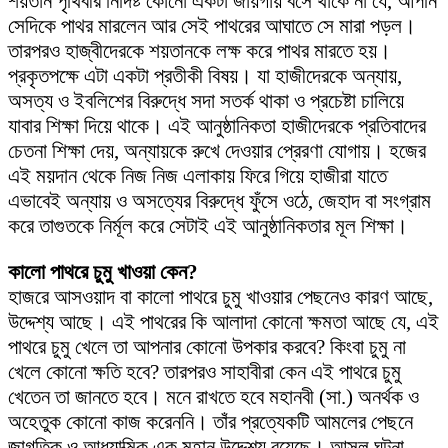
শয়তান পৃথিবীর নির্দিষ্ট কোনো একটা জায়গায় বসে থাকে না যে, আপনি
সেদিকে পাথর মারলেন আর সেই পাথরের আঘাতে সে মারা পড়ল।
তারপরও হাজ্বীদেরকে শয়তানকে লক্ষ করে পাথর মারতে হয়।
প্রকৃতপক্ষে এটা একটা প্রতীকী বিষয়। যা হাজীদেরকে অন্যায়,
অসত্য ও ইবলিশের বিরুদ্ধে সদা সতর্ক থাকা ও প্রচেষ্টা চালিয়ে
যাবার শিক্ষা দিয়ে থাকে। এই আনুষ্ঠানিকতা হাজীদেরকে প্রতিবাদের
চেতনা শিক্ষা দেয়, অন্যায়কে রুখে দেওয়ার প্রেরণা যোগায়। হজের
এই ময়দান থেকে নিজ নিজ এলাকায় ফিরে গিয়ে হাজীরা যাতে
এভাবেই অন্যায় ও অসত্যের বিরুদ্ধে ফুঁসে ওঠে, জেহাদ বা সংগ্রাম
করে তাগুতকে নির্মূল করে সেটাই এই আনুষ্ঠানিকতার মূল শিক্ষা।
কালো পাথরে চুমু খাওয়া
কেন?
হাজরে আসওয়াদ বা কালো পাথরে চুমু খাওয়ার পেছনেও কারণ আছে,
উদ্দেশ্য আছে। এই পাথরের কি আলাদা কোনো ক্ষমতা আছে যে, এই
পাথরে চুমু খেলে তা আপনার কোনো উপকার করবে? কিংবা চুমু না
খেলে কোনো ক্ষতি হবে? তারপরও সাহাবীরা কেন এই পাথরে চুমু
খেতেন তা জানতে হবে। মনে রাখতে হবে মহানবী (সা.) অনর্থক ও
অহেতুক কোনো কাজ করেননি। তাঁর প্রত্যেকটি আমলের পেছনে
জাগতিক ও আধ্যাত্মিক এক মহান উদ্দেশ্য রয়েছে। আসল ঘটনা