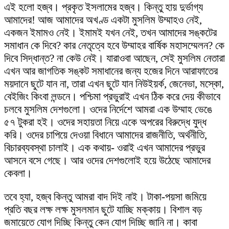
এই হলো হজ্ব। প্রকৃত ইসলামের হজ্ব। কিন্তু হায় দুর্ভাগ্য
আমাদের! আজ আমাদের অখণ্ড একটা মুসলিম উম্মাহও নেই,
একজন ইমামও নেই। ইমামই যখন নেই, তখন আমাদের সঙ্কটের
সমাধান কে দিবে? কার নেতৃত্বে হবে উম্মাহর বার্ষিক মহাসম্মেলন? কে
দিবে সিদ্ধান্ত? না কেউ নেই। যারাওবা আছেন, সেই মুসলিম নেতারা
এখন আর জাগতিক সঙ্কট সমাধানের জন্য হজের দিনে আরাফাতের
ময়দানে ছুটে যান না, তারা এখন ছুটে যান নিউইয়র্ক, জেনেভা, মস্কো,
বেইজিং কিংবা লন্ডনে। পশ্চিমা প্রভুরাই এখন ঠিক করে দেয় কীভাবে
চলবে মুসলিম দেশগুলো। ওদের নির্দেশে আমরা এক উম্মাহ ভেঙে
৫৭ টুকরা হই। ওদের সহায়তা নিয়ে একে অপরের বিরুদ্ধে যুদ্ধ
করি। ওদের চাপিয়ে দেওয়া বিধানে আমাদের রাজনীতি, অর্থনীতি,
বিচারব্যবস্থা চালাই। এক কথায়- ওরাই এখন আমাদের প্রভুর
আসনে বসে গেছে। আর ওদের দেশগুলোই হয়ে উঠেছে আমাদের
কেবলা।
তবে হ্যা, হজ্ব কিন্তু আমরা বাদ দিই নাই। টাকা-পয়সা জমিয়ে
প্রতি বছর লক্ষ লক্ষ মুসলমান ছুটে যাচ্ছি মক্কায়। বিশাল বড়
জমায়েতে যোগ দিচ্ছি কিন্তু কেন যোগ দিচ্ছি জানি না। কাবা