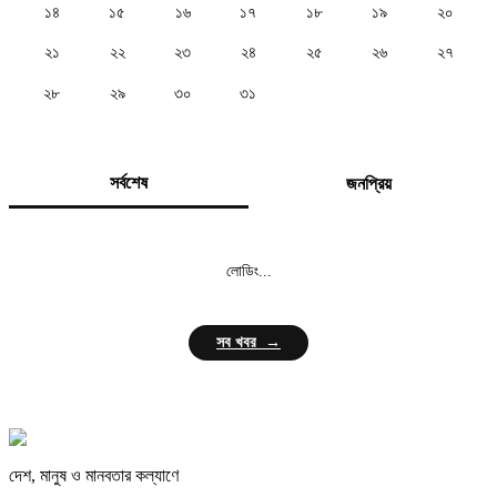
১৪
১৫
১৬
১৭
১৮
১৯
২০
২১
২২
২৩
২৪
২৫
২৬
২৭
২৮
২৯
৩০
৩১
সর্বশেষ
জনপ্রিয়
লোডিং...
সব খবর →
দেশ, মানুষ ও মানবতার কল্যাণে