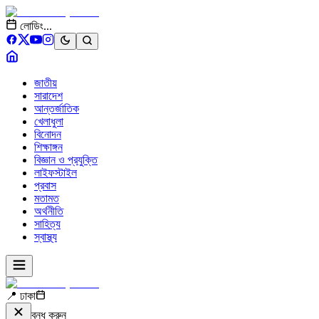
লোডিং...
জাতীয়
সারাদেশ
আন্তর্জাতিক
খেলাধুলা
বিনোদন
শিক্ষাঙ্গন
বিজ্ঞান ও প্রযুক্তি
লাইফস্টাইল
প্রবাস
মতামত
অর্থনীতি
সাহিত্য
স্বাস্থ্য
📍 ঢাকা
বন্ধ করুন