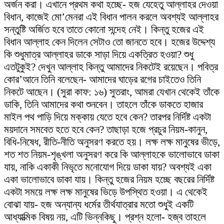
অর্জন করা। এখানে প্রথম কথা হচ্ছে- হজ যেহেতু আল্লাহর দেওয়া
বিধান, কাজেই মো’মেনরা এই বিধান পালন করলে অবশ্যই আল্লাহর
সন্তুষ্টি অর্জিত হবে তাতে কোনো সন্দেহ নেই। কিন্তু হজের এই
বিধান আল্লাহ কেন দিলেন সেটাও তো জানতে হবে। হজের উদ্দেশ্য
কি শুধুমাত্র আল্লাহর ডাকে সাড়া দিয়ে একত্রিত হওয়া? শুধু
এতটুকুই? দেখুন আল্লাহ কিন্তু আমাদের নিকটেই রয়েছেন। পবিত্র
কোর’আনে তিনি বলেছেন- আমাদের ঘাড়ের রগের চাইতেও তিনি
নিকটে আছেন। (সুরা কাফ: ১৬) সুতরাং, আমরা যেখান থেকেই তাঁকে
ডাকি, তিনি আমাদের কথা শুনবেন। তাহলে তাঁকে ডাকতে হাজার
মাইল পথ পাড়ি দিয়ে মক্কায় যেতে হবে কেন? তারপর নির্দিষ্ট একটা
ময়দানে সমবেত হতে হবে কেন? তাছাড়া হজে প্রচুর নিয়ম-কানুন,
বিধি-নিষেধ, রীতি-নীতি অনুসরণ করতে হয়। লক্ষ লক্ষ মানুষের ভীড়ে,
শত শত নিয়ম-শৃঙ্খলা অনুসরণ করে কি আল্লাহকে ভালোভাবে ডাকা
যায়, নাকি একাকী নিভৃতে মনোযোগ দিয়ে ডাকা যায়? অবশ্যই একা
একা ভালোভাবে ডাকা যায়। কিন্তু হজের নিয়ম হচ্ছে বছরের নির্দিষ্ট
একটা সময়ে লক্ষ লক্ষ মানুষের ভিড়ে উপস্থিত হওয়া। এ থেকেই
বোঝা যায়- হজ অন্যান্য ধর্মের তীর্থযাত্রার মতো শুধুই একটি
আধ্যাত্মিক বিষয় নয়, এটি ভিন্নকিছু। প্রশ্ন হলো- হজ্ব তাহলে