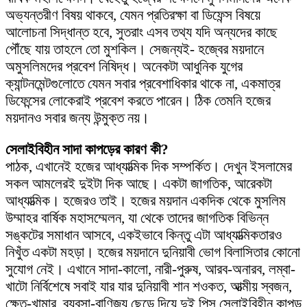
অভ্যন্তরীণ বিষয় থাকবে, যেমন প্রতিরক্ষা বা ডিফেন্স বিষয়ে
আলোচনা সিদ্ধান্ত হবে, সুতরাং এসব তথ্য যদি অন্যদের কাছে
পৌঁছে যায় তাহলে তো মুশকিল। সেজন্যই- হজ্বের ময়দানে
অমুসলিমদের প্রবেশ নিষিদ্ধ। অনেকটা আধুনিক যুগের
ক্যান্টনমেন্টগুলোতে যেমন সবার প্রবেশাধিকার থাকে না, একমাত্র
ডিফেন্সের লোকেরাই প্রবেশ করতে পারেন। ঠিক তেমনি হজের
ময়দানও সবার জন্য উন্মুক্ত নয়।
সেলাইবিহীন সাদা কাপড়ের কারণ কী?
পাঠক, এখানেই হজের আধ্যাত্মিক দিক সম্পর্কিত। দেখুন ইসলামের
সকল আমলেরই দুইটা দিক আছে। একটা জাগতিক, আরেকটা
আধ্যাত্মিক। হজেরও তাই। হজের ময়দান একদিক থেকে মুসলিম
উম্মাহর বার্ষিক মহাসম্মেলন, যা থেকে তাদের জাগতিক বিভিন্ন
সঙ্কটের সমাধান আসবে, একইভাবে কিন্তু এটা আধ্যাত্মিকতারও
নিখুঁত একটা মহড়া। হজের ময়দানে দুনিয়াবী ভোগ বিলাসিতার কোনো
সুযোগ নেই। এখানে সাদা-কালো, নারী-পুরুষ, আরব-অনারব, লম্বা-
খাটো নির্বিশেষে সবাই যার যার দুনিয়াবী শান শওকত, আত্মীয় স্বজন,
ক্ষেত-খামার, ব্যবসা-বাণিজ্য ছেড়ে দিয়ে দুই পিস সেলাইবিহীন কাপড়