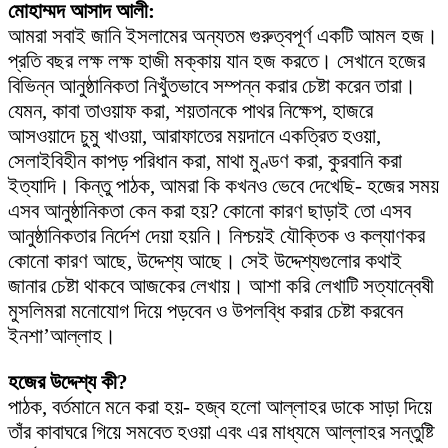
মোহাম্মদ আসাদ আলী:
আমরা সবাই জানি ইসলামের অন্যতম গুরুত্বপূর্ণ একটি আমল হজ।
প্রতি বছর লক্ষ লক্ষ হাজী মক্কায় যান হজ করতে। সেখানে হজের
বিভিন্ন আনুষ্ঠানিকতা নিখুঁতভাবে সম্পন্ন করার চেষ্টা করেন তারা।
যেমন, কাবা তাওয়াফ করা, শয়তানকে পাথর নিক্ষেপ, হাজরে
আসওয়াদে চুমু খাওয়া, আরাফাতের ময়দানে একত্রিত হওয়া,
সেলাইবিহীন কাপড় পরিধান করা, মাথা মুণ্ডণ করা, কুরবানি করা
ইত্যাদি। কিন্তু পাঠক, আমরা কি কখনও ভেবে দেখেছি- হজের সময়
এসব আনুষ্ঠানিকতা কেন করা হয়? কোনো কারণ ছাড়াই তো এসব
আনুষ্ঠানিকতার নির্দেশ দেয়া হয়নি। নিশ্চয়ই যৌক্তিক ও কল্যাণকর
কোনো কারণ আছে, উদ্দেশ্য আছে। সেই উদ্দেশ্যগুলোর কথাই
জানার চেষ্টা থাকবে আজকের লেখায়। আশা করি লেখাটি সত্যান্বেষী
মুসলিমরা মনোযোগ দিয়ে পড়বেন ও উপলব্ধি করার চেষ্টা করবেন
ইনশা’আল্লাহ।
হজের উদ্দেশ্য কী?
পাঠক, বর্তমানে মনে করা হয়- হজ্ব হলো আল্লাহর ডাকে সাড়া দিয়ে
তাঁর কাবাঘরে গিয়ে সমবেত হওয়া এবং এর মাধ্যমে আল্লাহর সন্তুষ্টি