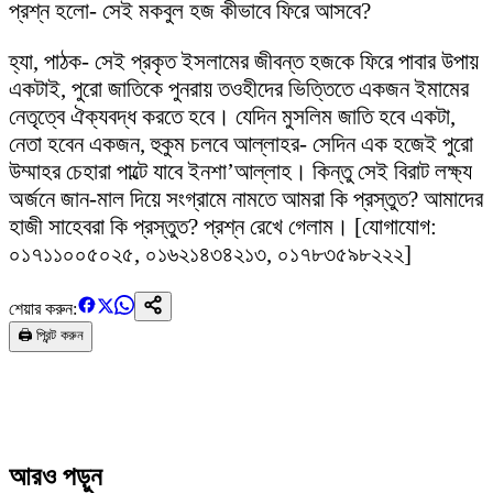
প্রশ্ন হলো- সেই মকবুল হজ কীভাবে ফিরে আসবে?
হ্যা, পাঠক- সেই প্রকৃত ইসলামের জীবন্ত হজকে ফিরে পাবার উপায়
একটাই, পুরো জাতিকে পুনরায় তওহীদের ভিত্তিতে একজন ইমামের
নেতৃত্বে ঐক্যবদ্ধ করতে হবে। যেদিন মুসলিম জাতি হবে একটা,
নেতা হবেন একজন, হুকুম চলবে আল্লাহর- সেদিন এক হজেই পুরো
উম্মাহর চেহারা পাল্টে যাবে ইনশা’আল্লাহ। কিন্তু সেই বিরাট লক্ষ্য
অর্জনে জান-মাল দিয়ে সংগ্রামে নামতে আমরা কি প্রস্তুত? আমাদের
হাজী সাহেবরা কি প্রস্তুত? প্রশ্ন রেখে গেলাম। [যোগাযোগ:
০১৭১১০০৫০২৫, ০১৬২১৪৩৪২১৩, ০১৭৮৩৫৯৮২২২]
শেয়ার করুন:
🖨️ প্রিন্ট করুন
আরও পড়ুন