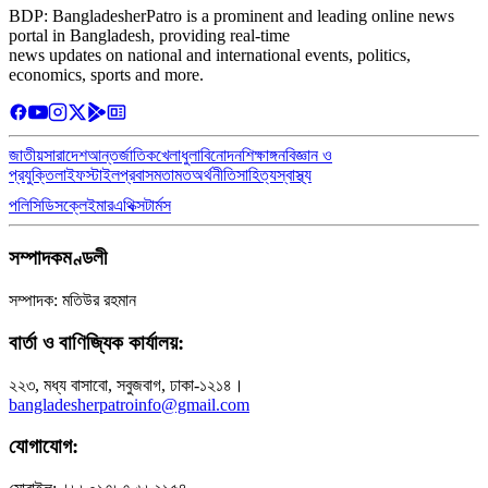
BDP: BangladesherPatro is a prominent and leading online news
portal in Bangladesh, providing real-time
news updates on national and international events, politics,
economics, sports and more.
জাতীয়
সারাদেশ
আন্তর্জাতিক
খেলাধুলা
বিনোদন
শিক্ষাঙ্গন
বিজ্ঞান ও
প্রযুক্তি
লাইফস্টাইল
প্রবাস
মতামত
অর্থনীতি
সাহিত্য
স্বাস্থ্য
পলিসি
ডিসক্লেইমার
এথিক্স
টার্মস
সম্পাদকমণ্ডলী
সম্পাদক: মতিউর রহমান
বার্তা ও বাণিজ্যিক কার্যালয়:
২২৩, মধ্য বাসাবো, সবুজবাগ, ঢাকা-১২১৪।
bangladesherpatroinfo@gmail.com
যোগাযোগ: