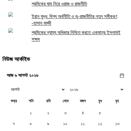
শ্রমিকের ঘাম নিয়ে ওয়াজ ও রাজনীতি
ইরান যুদ্ধ: বিশ্ব অর্থনীতি ও ভূ-রাজনীতির নতুন সমীকরণ
-হাসান মাহ্দী
শ্রমিকের ন্যায্য অধিকার নিশ্চিত করতে একমাত্র ইসলামই
সক্ষম
নিউজ আর্কাইভ
আজ ৬ আগস্ট ২০২৬
শুক্র
শনি
রবি
সোম
মঙ্গল
বুধ
বৃহ
১
২
৩
৪
৫
৬
৭
৮
৯
১০
১১
১২
১৩