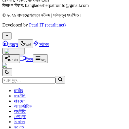
মোবাইল: +৮৮০১৭৮৭-৬৮২১৫৪
বিজ্ঞাপন বিভাগ: bangladesherpatroinfo@gmail.com
© ২০২৬ বাংলাদেশেরপত্র ডটকম | সর্বস্বত্ব সংরক্ষিত।
Developed by
Pearl IT (pearlit.net)
প্রচ্ছদ
সর্বশেষ
ডার্ক
রিলস
শেয়ার
মেনু
জাতীয়
রাজনীতি
সারাদেশ
আন্তর্জাতিক
অর্থনীতি
খেলাধুলা
বিনোদন
মতামত