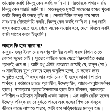
তাওয়াফ করছি কিন্তু কেন করছি জানি না। শয়তানকে পাথর মারছি
কিন্তু কেন মারছি জানি না। বেতনভুক্ত মুফতী সাহেবের হজের খুতবা
শুনছি কিন্তু কী বলছে বুঝি না। সেলাইবিহীন কাপড় পরে সাফা-
মারওয়ায় দৌড়াদৌড়ি করছি, কিন্তু কেন করছি জানি না। শুধু জানি
হজ্ব করতে যেতে হবে, গেলে অনেক সওয়াব হবে, দেশে ফিরলে সবাই
হাজী সাহেব বলবে ইত্যাদি।
তাহলে কি হজে যাবো না?
বন্ধুরা- হজ্ব ইসলামের অবশ্য পালনীয় একটা ফরজ বিধান তাতে
কোনো সন্দেহ নেই। সুতরাং কাউকে হজে যেতে নিরুৎসাহিত করার
প্রশ্নই ওঠে না। আমি শুধু এটাই বোঝাতে চেয়েছি যে, রাসূল (সা.)
ও সাহাবীদের যুগে যেভাবে হজ্ব অনুষ্ঠিত হতো, যে লক্ষ্যে হজ্ব
অনুষ্ঠিত হতো, ঐ হজ্ব আর বর্তমানের এই হজ্বে আকাশ পাতাল
পার্থক্য। বর্তমানে চলছে প্রাণহীন, উদ্দেশ্যহীন, আচার-অনুষ্ঠানসর্বস্ব
হজ্ব। পক্ষান্তরে প্রকৃত ইসলামের হজ্ব ছিল জীবন্ত, প্রাণবন্ত,
গতিশীল ও ইতিহাস সৃষ্টিকারী একটা আমল। এই জাতি যেদিন হজের
উদ্দেশ্য পরিষ্কারভাবে বুঝতে পারবে এবং হজের শিক্ষাকে বাস্তব
জীবনে কাজে লাগাতে পারবে, সেটা হবে সত্যিকারের মকবুল হজ।