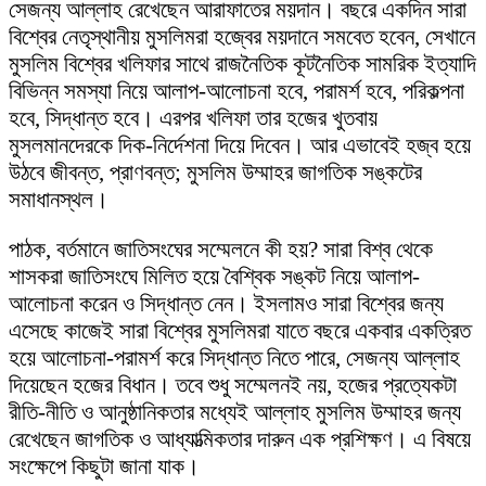
সেজন্য আল্লাহ রেখেছেন আরাফাতের ময়দান। বছরে একদিন সারা
বিশ্বের নেতৃস্থানীয় মুসলিমরা হজ্বের ময়দানে সমবেত হবেন, সেখানে
মুসলিম বিশ্বের খলিফার সাথে রাজনৈতিক কূটনৈতিক সামরিক ইত্যাদি
বিভিন্ন সমস্যা নিয়ে আলাপ-আলোচনা হবে, পরামর্শ হবে, পরিকল্পনা
হবে, সিদ্ধান্ত হবে। এরপর খলিফা তার হজের খুতবায়
মুসলমানদেরকে দিক-নির্দেশনা দিয়ে দিবেন। আর এভাবেই হজ্ব হয়ে
উঠবে জীবন্ত, প্রাণবন্ত; মুসলিম উম্মাহর জাগতিক সঙ্কটের
সমাধানস্থল।
পাঠক, বর্তমানে জাতিসংঘের সম্মেলনে কী হয়? সারা বিশ্ব থেকে
শাসকরা জাতিসংঘে মিলিত হয়ে বৈশ্বিক সঙ্কট নিয়ে আলাপ-
আলোচনা করেন ও সিদ্ধান্ত নেন। ইসলামও সারা বিশ্বের জন্য
এসেছে কাজেই সারা বিশ্বের মুসলিমরা যাতে বছরে একবার একত্রিত
হয়ে আলোচনা-পরামর্শ করে সিদ্ধান্ত নিতে পারে, সেজন্য আল্লাহ
দিয়েছেন হজের বিধান। তবে শুধু সম্মেলনই নয়, হজের প্রত্যেকটা
রীতি-নীতি ও আনুষ্ঠানিকতার মধ্যেই আল্লাহ মুসলিম উম্মাহর জন্য
রেখেছেন জাগতিক ও আধ্যাত্মিকতার দারুন এক প্রশিক্ষণ। এ বিষয়ে
সংক্ষেপে কিছুটা জানা যাক।