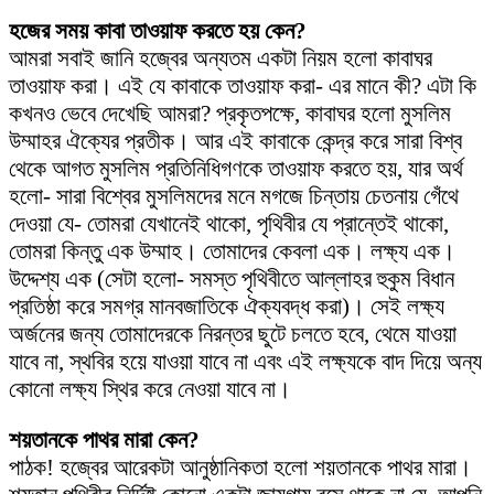
হজের সময় কাবা তাওয়াফ করতে হয় কেন?
আমরা সবাই জানি হজ্বের অন্যতম একটা নিয়ম হলো কাবাঘর
তাওয়াফ করা। এই যে কাবাকে তাওয়াফ করা- এর মানে কী? এটা কি
কখনও ভেবে দেখেছি আমরা? প্রকৃতপক্ষে, কাবাঘর হলো মুসলিম
উম্মাহর ঐক্যের প্রতীক। আর এই কাবাকে কেন্দ্র করে সারা বিশ্ব
থেকে আগত মুসলিম প্রতিনিধিগণকে তাওয়াফ করতে হয়, যার অর্থ
হলো- সারা বিশ্বের মুসলিমদের মনে মগজে চিন্তায় চেতনায় গেঁথে
দেওয়া যে- তোমরা যেখানেই থাকো, পৃথিবীর যে প্রান্তেই থাকো,
তোমরা কিন্তু এক উম্মাহ। তোমাদের কেবলা এক। লক্ষ্য এক।
উদ্দেশ্য এক (সেটা হলো- সমস্ত পৃথিবীতে আল্লাহর হুকুম বিধান
প্রতিষ্ঠা করে সমগ্র মানবজাতিকে ঐক্যবদ্ধ করা)। সেই লক্ষ্য
অর্জনের জন্য তোমাদেরকে নিরন্তর ছুটে চলতে হবে, থেমে যাওয়া
যাবে না, স্থবির হয়ে যাওয়া যাবে না এবং এই লক্ষ্যকে বাদ দিয়ে অন্য
কোনো লক্ষ্য স্থির করে নেওয়া যাবে না।
শয়তানকে পাথর মারা কেন?
পাঠক! হজ্বের আরেকটা আনুষ্ঠানিকতা হলো শয়তানকে পাথর মারা।