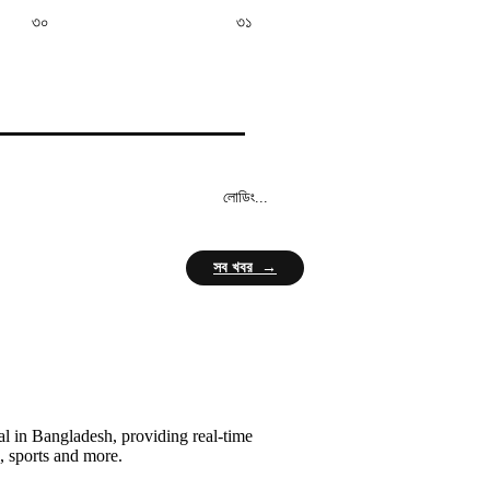
৩০
৩১
লোডিং...
সব খবর →
l in Bangladesh, providing real-time
, sports and more.