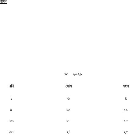
াহ্দী
রবি
সোম
মঙ্গল
২
৩
৪
৯
১০
১১
১৬
১৭
১৮
২৩
২৪
২৫