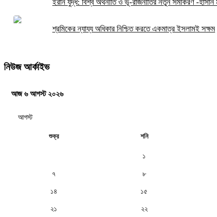
ইরান যুদ্ধ: বিশ্ব অর্থনীতি ও ভূ-রাজনীতির নতুন সমীকরণ -হাসান ম
শ্রমিকের ন্যায্য অধিকার নিশ্চিত করতে একমাত্র ইসলামই সক্ষম
নিউজ আর্কাইভ
আজ ৬ আগস্ট ২০২৬
শুক্র
শনি
১
৭
৮
১৪
১৫
২১
২২