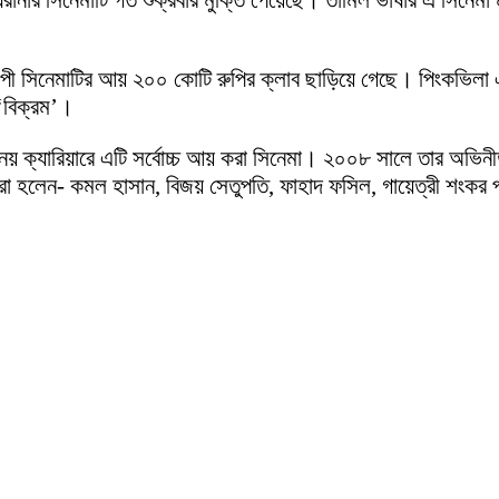
নার সিনেমাটি গত শুক্রবার মুক্তি পেয়েছে। তামিল ভাষার এ সিনেমা মু
ব্যাপী সিনেমাটির আয় ২০০ কোটি রুপির ক্লাব ছাড়িয়ে গেছে। পিংকভিলা 
‘বিক্রম’।
িনয় ক্যারিয়ারে এটি সর্বোচ্চ আয় করা সিনেমা। ২০০৮ সালে তার অভিন
া হলেন- কমল হাসান, বিজয় সেতুপতি, ফাহাদ ফসিল, গায়েত্রী শংকর 