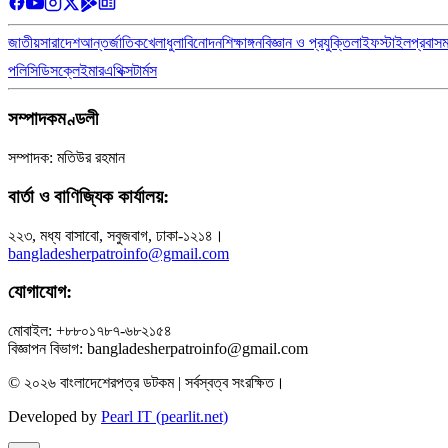
জাতীয়
সারাদেশ
আন্তর্জাতিক
খেলাধুলা
বিনোদন
শিক্ষাঙ্গন
বিজ্ঞান ও প্রযুক্তি
লাইফস্টাইল
প্রবাস
পলিসি
ডিসক্লেইমার
এথিক্স
টার্মস
সম্পাদকমণ্ডলী
সম্পাদক: মতিউর রহমান
বার্তা ও বাণিজ্যিক কার্যালয়:
২২৩, মধ্য বাসাবো, সবুজবাগ, ঢাকা-১২১৪।
bangladesherpatroinfo@gmail.com
যোগাযোগ:
মোবাইল: +৮৮০১৭৮৭-৬৮২১৫৪
বিজ্ঞাপন বিভাগ: bangladesherpatroinfo@gmail.com
© ২০২৬ বাংলাদেশেরপত্র ডটকম | সর্বস্বত্ব সংরক্ষিত।
Developed by
Pearl IT (pearlit.net)