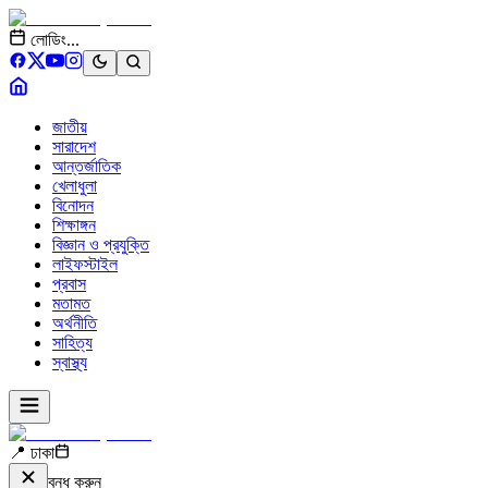
লোডিং...
জাতীয়
সারাদেশ
আন্তর্জাতিক
খেলাধুলা
বিনোদন
শিক্ষাঙ্গন
বিজ্ঞান ও প্রযুক্তি
লাইফস্টাইল
প্রবাস
মতামত
অর্থনীতি
সাহিত্য
স্বাস্থ্য
📍 ঢাকা
বন্ধ করুন