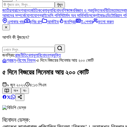
খুঁজুন
জাতীয়
সারাদেশ
আন্তর্জাতিক
খেলাধুলা
বিনোদন
শিক্ষাঙ্গন
বিজ্ঞান ও প্রযুক্তি
অর্থনীতি
মতামত
স্বাস
আমাদের সম্পর্কে
যোগাযোগ
প্রাইভেসি পলিসি
টার্মস অব সার্ভিস
ডিসক্লেইমার
এডিটোরিয়াল পল
এলাকার খবর
ছবির গল্প
আর্কাইভ
জনপ্রিয়
ই-পেপার
ফলো করুন
✕
আপনি কী খুঁজছেন?
জনপ্রিয়:
রাজনীতি
খেলাধুলা
বিনোদন
প্রযুক্তি
প্রচ্ছদ
›
বিশেষ নিবন্ধ
›
৫ দিনে বিজয়ের সিনেমার আয় ২০০ কোটি
৫ দিনে বিজয়ের সিনেমার আয় ২০০ কোটি
৯ জুন ২০২২
৪:১৩ পিএম
অ+
অ-
বিডিপি ডেস্ক
বিনোদন ডেস্ক: