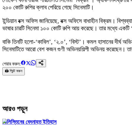
লোকেশ কানাগারাজ পরিচালিত সিনেমা ‘বিক্রম’। অ্যাকশন-থ্রিলার ঘরা
২০০ কোটি রুপির ক্লাব পেরিয়ে গেছে সিনেমাটি।
ইন্ডিয়ান বক্স অফিস জানিয়েছে, বক্স অফিসে বাধাহীন বিক্রম। বিশ্ব
ভাষার চারটি সিনেমা ১০০ কোটি রুপি আয় করেছে। তার মধ্যে একটি 
বাকি তিনটি হলো-‘কাবিল’, ‘২.০’, ‘বিস্ট’। কমল হাসানের দীর্ঘ অভ
সিনেমাটিতে আরো বেশ কজন গুণী অভিনয়শিল্পী অভিনয় করেছেন। তার
শেয়ার করুন:
🖨️ প্রিন্ট করুন
আরও পড়ুন
ফিলিস্তিনের বেদনাহত ইতিহাস