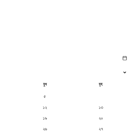
বুধ
বৃহ
৫
৬
১২
১৩
১৯
২০
২৬
২৭