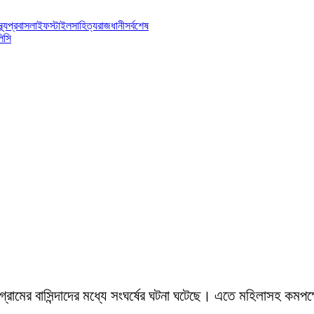
্থ্য
প্রবাস
লাইফস্টাইল
সাহিত্য
রাজধানী
সর্বশেষ
িসি
ু’গ্রামের বাসিন্দাদের মধ্যে সংঘর্ষের ঘটনা ঘটেছে। এতে মহিলাসহ কম
।