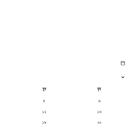
বুধ
বৃহ
৫
৬
১২
১৩
১৯
২০