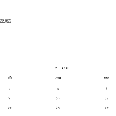
ক মৃত্যু
রবি
সোম
মঙ্গল
২
৩
৪
৯
১০
১১
১৬
১৭
১৮