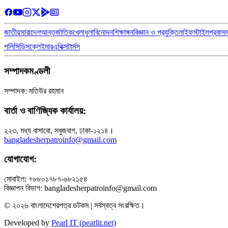
জাতীয়
সারাদেশ
আন্তর্জাতিক
খেলাধুলা
বিনোদন
শিক্ষাঙ্গন
বিজ্ঞান ও প্রযুক্তি
লাইফস্টাইল
প্রবাস
পলিসি
ডিসক্লেইমার
এথিক্স
টার্মস
সম্পাদকমণ্ডলী
সম্পাদক: মতিউর রহমান
বার্তা ও বাণিজ্যিক কার্যালয়:
২২৩, মধ্য বাসাবো, সবুজবাগ, ঢাকা-১২১৪।
bangladesherpatroinfo@gmail.com
যোগাযোগ:
মোবাইল: +৮৮০১৭৮৭-৬৮২১৫৪
বিজ্ঞাপন বিভাগ: bangladesherpatroinfo@gmail.com
© ২০২৬ বাংলাদেশেরপত্র ডটকম | সর্বস্বত্ব সংরক্ষিত।
Developed by
Pearl IT (pearlit.net)