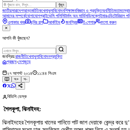
খুঁজুন
জাতীয়
সারাদেশ
আন্তর্জাতিক
খেলাধুলা
বিনোদন
শিক্ষাঙ্গন
বিজ্ঞান ও প্রযুক্তি
অর্থনীতি
মতামত
স্বাস
আমাদের সম্পর্কে
যোগাযোগ
প্রাইভেসি পলিসি
টার্মস অব সার্ভিস
ডিসক্লেইমার
এডিটোরিয়াল পল
এলাকার খবর
ছবির গল্প
আর্কাইভ
জনপ্রিয়
ই-পেপার
ফলো করুন
✕
আপনি কী খুঁজছেন?
জনপ্রিয়:
রাজনীতি
খেলাধুলা
বিনোদন
প্রযুক্তি
প্রচ্ছদ
›
দেশজুড়ে
২৭ আগস্ট ২০১৪
১১:৪৪ পিএম
অ+
অ-
বিডিপি ডেস্ক
শৈলকূপা, ঝিনাইদহ:
ঝিনাইদহের শৈলকূপায় খালের পানিতে পাট জাগ দেয়াকে কেন্দ্র করে দ
বাসিন্দাদের মধ্যে ঢাল-সড়কিসহ দেশীয় অস্ত্র-শস্ত্র নিয়ে এ সংঘর্ষ হয়