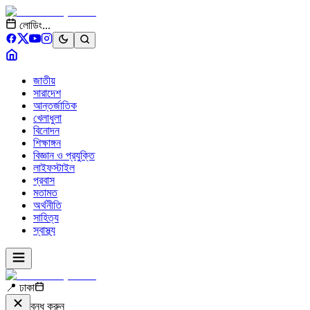
লোডিং...
জাতীয়
সারাদেশ
আন্তর্জাতিক
খেলাধুলা
বিনোদন
শিক্ষাঙ্গন
বিজ্ঞান ও প্রযুক্তি
লাইফস্টাইল
প্রবাস
মতামত
অর্থনীতি
সাহিত্য
স্বাস্থ্য
📍 ঢাকা
বন্ধ করুন