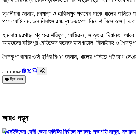
স্থানীয়রা জানায়, চরপাড়া ও হাকিমপুর গ্রামের মাঝে খালের পানিতে
পক্ষে আমিন মণ্ডল মীমাংসার জন্য উভয়পক্ষ নিয়ে শালিসে বসে। এক 
হামলায় চরপাড়া গ্রামের শরিফুল, আমিরুল, সাত্তার, দিয়ানত, 
আহতদের ফরিদপুর মেডিকেল কলেজ হাসপাতাল, ঝিনাইদহ ও শৈলকূপা হা
শৈলকুপা থানার ওসি ছগির মিঞা জানান, খালের পানিতে পাট জাগ দেওয়াক
শেয়ার করুন:
🖨️ প্রিন্ট করুন
আরও পড়ুন
বিএমইউজের ফেনী জেলা কমিটির নির্বাচন সম্পন্ন: সভাপতি মাসুম, সম্পা