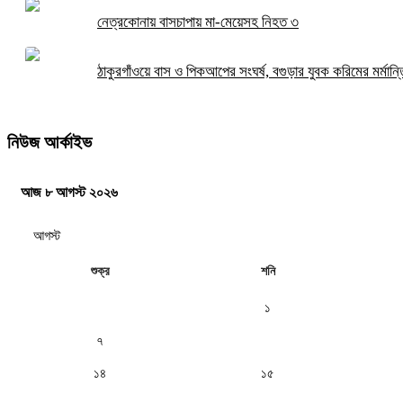
নেত্রকোনায় বাসচাপায় মা-মেয়েসহ নিহত ৩
ঠাকুরগাঁওয়ে বাস ও পিকআপের সংঘর্ষ, বগুড়ার যুবক করিমের মর্মান্তি
নিউজ আর্কাইভ
আজ ৮ আগস্ট ২০২৬
শুক্র
শনি
১
৭
৮
১৪
১৫