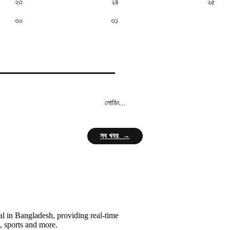
২৩
২৪
২৫
৩০
৩১
লোডিং...
সব খবর →
l in Bangladesh, providing real-time
, sports and more.