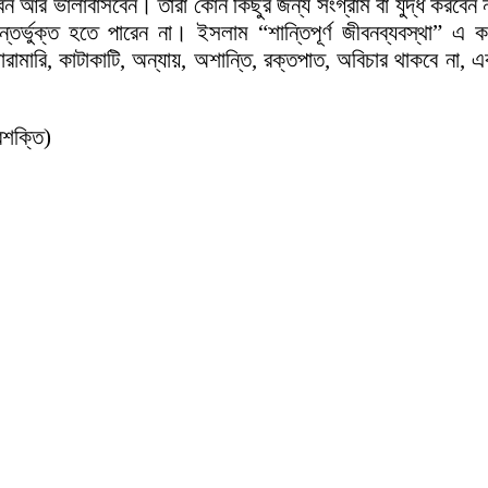
ে দিবেন আর ভালাবাসবেন। তারা কোন কিছুর জন্য সংগ্রাম বা যুদ্ধ করবে
তর্ভুক্ত হতে পারেন না। ইসলাম “শান্তিপূর্ণ জীবনব্যবস্থা” এ ক
ামারি, কাটাকাটি, অন্যায়, অশান্তি, রক্তপাত, অবিচার থাকবে না, এক
রশক্তি)