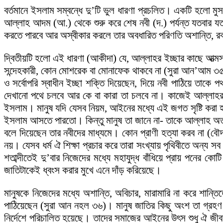
বর্তমানে ইসলাম সম্বন্ধে দু’টি ভুল ধারণা প্রচলিত। একটি হলো মু
আল্লাহ আদম (আ.) থেকে শুরু করে শেষ নবী (দ.) পর্যন্ত যতবার য
করতে পারবে আর অস্বীকার করলে তার অবধারিত পরিণতি অশান্তি, রক
দ্বিতীয়টি হলো এই ধারণা (আকীদা) যে, আল্লাহর ইচ্ছার কাছে আত্মস
সন্দেহকারী, কোন মোশরেক বা মোনাফেক থাকবে না (সুরা আন’আম ৩৫, সুর
ও সর্বোপরি স্বাধীন ইচ্ছা শক্তি দিয়েছেন, দিয়ে নবী পাঠিয়ে তাকে
দেখানো পথে চলবে আর কে বা কারা তা চলবে না। কাজেই আল্লাহর ইচ্
ইসলাম। মানুষ যদি যেসব নিয়ম, আইনের মধ্যে এই জগত সৃষ্টি করা 
ইসলাম আসতে পারতো। কিন্তু মানুষ তা জানে না- তাকে আল্লাহ অতখ
বলে দিয়েছেন তার নবীদের মাধ্যমে। কোন প্রাণী হত্যা করব না (বৌদ
নয়। যেসব ধর্ম ঐ শিক্ষা প্রচার করে তারা সংখ্যায় পৃথিবীতে অন্য 
শতাব্দীতেই দু’বার নিজেদের মধ্যে মহাযুদ্ধ বাঁধিয়ে প্রায় পনের ক
জাতিটাকেই ধ্বংস করার মুখে এনে দাঁড় করিয়েছে।
মানুষকে নিজেদের মধ্যে অশান্তি, অবিচার, মারামারি না করে শান্তি
পাঠিয়েছেন (সুরা আন নহল ৩৬)। মানুষ জাতির কিছু অংশ তা গ্রহণ ও
নির্দেশে পরিচালিত হয়েছে। তাদের সমাজের আইনের উৎস শুধু ঐ জ