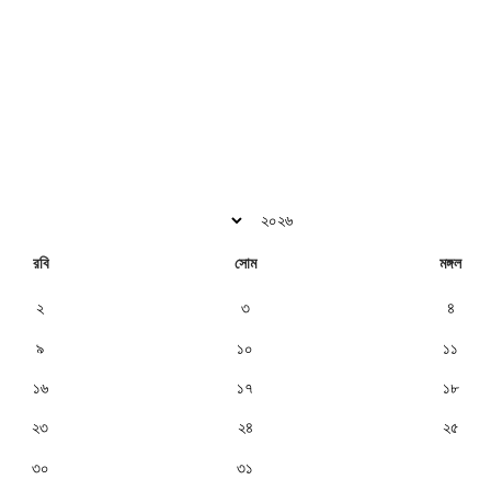
রবি
সোম
মঙ্গল
২
৩
৪
৯
১০
১১
১৬
১৭
১৮
২৩
২৪
২৫
৩০
৩১