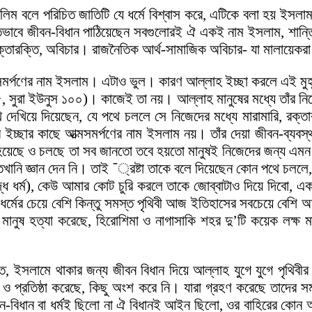
সলিম বলে পরিচিত জাতিটি যে ধর্মে বিশ্বাস করে, এটিকে বলা হয় ইসলাম
তভাবে জীবন-বিধান পাঠিয়েছেন সবগুলোরই ঐ একই নাম ইসলাম, শান্তি অ
্তারক্তি, অবিচার। রাজনৈতিক আর্থ-সামাজিক অবিচার- যা মালায়েকরা
মর্পণের নাম ইসলাম। এটাও ভুল। কারণ আল্লাহ ইচ্ছা করলে এই মুহূর্
া ইউনুস ১০০)। কাজেই তা নয়। আল্লাহ মানুষের মধ্যে তাঁর নিজের আত্ম
 পথ দেখিয়ে দিয়েছেন, যে পথে চললে সে নিজেদের মধ্যে মারামারি, রক্
ছার কাছে আত্মসমর্পণের নাম ইসলাম নয়। তাঁর দেয়া জীবন-ব্যবস্থাক
হয়েছে ও চলছে তা সব জানতো তবে হয়তো মানুষই নিজেদের জন্য এমন জীব
ানি জ্ঞান দেন নি। তাই ¯্রষ্টা তাকে বলে দিয়েছেন কোন পথে চললে
্ধ ধর্ম), কেউ আমার কোট চুরি করলে তাকে জোব্বাটাও দিয়ে দিবো, একগ
সব ধর্মের চেয়ে বেশি কিন্তু সমস্ত পৃথিবী আজ ইতিহাসের সবচেয়ে বেশি 
োটি মানুষ হত্যা করেছে, হিরোশিমা ও নাগাসাকি শহর দু’টি কয়েক লক্ষ ম
তে, ইসলামে থাকার জন্য জীবন বিধান দিয়ে আল্লাহ যুগে যুগে পৃথিবীর 
 প্রতিষ্ঠা করেছে, কিছু অংশ করে নি। যারা গ্রহণ করেছে তাদের সমা
ীবন-বিধান বা ধর্মই ছিলো না ঐ বিধানই আইন ছিলো, ওর বাহিরের কো