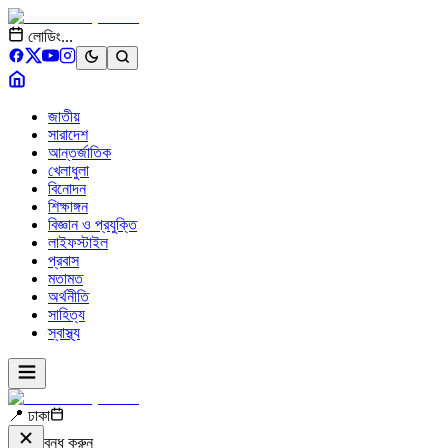
লোডিং...
জাতীয়
সারাদেশ
আন্তর্জাতিক
খেলাধুলা
বিনোদন
শিক্ষাঙ্গন
বিজ্ঞান ও প্রযুক্তি
লাইফস্টাইল
প্রবাস
মতামত
অর্থনীতি
সাহিত্য
স্বাস্থ্য
📍 ঢাকা
বন্ধ করুন