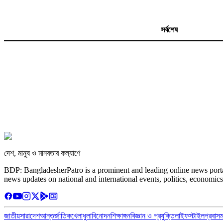
সর্বশেষ
দেশ, মানুষ ও মানবতার কল্যাণে
BDP: BangladesherPatro is a prominent and leading online news porta
news updates on national and international events, politics, economics
জাতীয়
সারাদেশ
আন্তর্জাতিক
খেলাধুলা
বিনোদন
শিক্ষাঙ্গন
বিজ্ঞান ও প্রযুক্তি
লাইফস্টাইল
প্রবাস