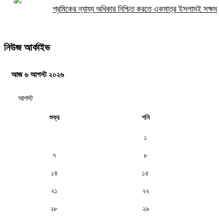
শ্রমিকের ন্যায্য অধিকার নিশ্চিত করতে একমাত্র ইসলামই সক্ষম
নিউজ আর্কাইভ
আজ ৬ আগস্ট ২০২৬
শুক্র
শনি
১
৭
৮
১৪
১৫
২১
২২
২৮
২৯