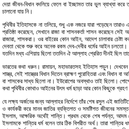
দেয়া জীবন-বিধান বদলিয়ে ফেলে বা ইচ্ছামত তার ভুল ব্যাখ্যা কর
চালানো যায় নি।
পৃথিবীর ইতিহাসকে না তলিয়ে, শুধু এক নজরে যারা পড়েছেন তারাও 
প্রতিষ্ঠা করেছেন, সেখানে রাজা বা শাসনকর্তা শাসন করেছেন সেই 
রাজারা, শাসকরা। ওর বাইরের কোন আইন, আদেশ চালাবার চেষ্টা ক
দেবতা থেকে শুরু করে অনেক রকম দেব-দেবীর ধর্মের আইন চলতো। ও
যতদিন মধ্য এশিয়ায় ছিলো ততদিন ঐ আল্লাহ প্রেরিত দীনই ছিল 
ভারতের কথা ধরুন। রামায়ন, মহাভারতসহ ইতিহাস পড়ুন। দেখবেন রা
শাস্ত্র, সেই শাস্ত্রের বিধান দিতেন ব্রাহ্মণ পুরোহিতরা এবং বিধান 
বা শাসকের সাধ্য ছিলো না। ইউরোপের অবস্থাও তাই ছিলো। পোপের 
কথা পৃথিবীর কোথাও আইনের উৎস ধর্ম ছাড়া আর কোন কিছুকে গ্রহণ
যে লক্ষ্য অর্জনের জন্য আল্লাহর নির্দেশে তাঁর শেষ রসুল এই জাতি
ও কার্যকরী করে মানব জাতির ব্যক্তিগত ও সমষ্টিগত জীবনের সমস্ত
ইসলাম, আক্ষরিক অর্থেই শান্তি। প্রথম থেকে শেষ পর্যন্ত, আদম 
ইসলামকে শান্তির ধর্ম বলেন তার ঠিক বিপরীত অর্থ। তারা শান্তির ধর্