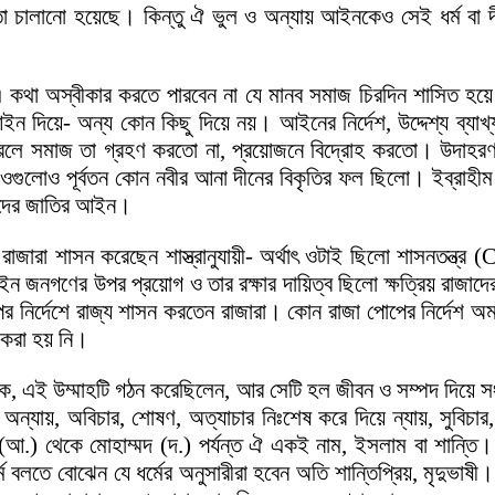
ে তা চালানো হয়েছে। কিন্তু ঐ ভুল ও অন্যায় আইনকেও সেই ধর্ম বা
এ কথা অস্বীকার করতে পারবেন না যে মানব সমাজ চিরদিন শাসিত হয়ে 
আইন দিয়ে- অন্য কোন কিছু দিয়ে নয়। আইনের নির্দেশ, উদ্দেশ্য ব্যাখ
রলে সমাজ তা গ্রহণ করতো না, প্রয়োজনে বিদ্রোহ করতো। উদাহরণ 
গুলোও পূর্বতন কোন নবীর আনা দীনের বিকৃতির ফল ছিলো। ইব্রাহীম (
তাদের জাতির আইন।
জারা শাসন করেছেন শাস্ত্রানুযায়ী- অর্থাৎ ওটাই ছিলো শাসনতন্ত্
বা আইন জনগণের উপর প্রয়োগ ও তার রক্ষার দায়িত্ব ছিলো ক্ষত্রিয় রাজাদ
নির্দেশে রাজ্য শাসন করতেন রাজারা। কোন রাজা পোপের নির্দেশ অমা
 করা হয় নি।
টিকে, এই উম্মাহটি গঠন করেছিলেন, আর সেটি হল জীবন ও সম্পদ দিয়ে সংগ
 অন্যায়, অবিচার, শোষণ, অত্যাচার নিঃশেষ করে দিয়ে ন্যায়, সুবিচার
(আ.) থেকে মোহাম্মদ (দ.) পর্যন্ত ঐ একই নাম, ইসলাম বা শান্তি। আ
ম বলতে বোঝেন যে ধর্মের অনুসারীরা হবেন অতি শান্তিপ্রিয়, মৃদুভাষী।