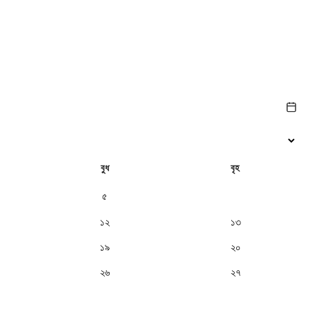
বুধ
বৃহ
৫
৬
১২
১৩
১৯
২০
২৬
২৭