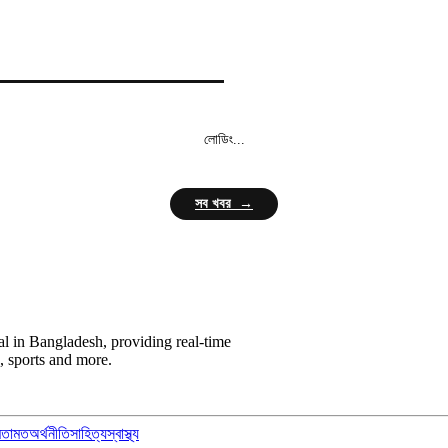
লোডিং...
সব খবর →
l in Bangladesh, providing real-time
, sports and more.
মতামত
অর্থনীতি
সাহিত্য
স্বাস্থ্য