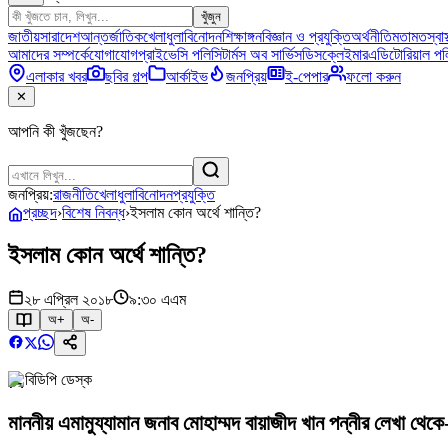
খুঁজুন
জাতীয়
সারাদেশ
আন্তর্জাতিক
খেলাধুলা
বিনোদন
শিক্ষাঙ্গন
বিজ্ঞান ও প্রযুক্তি
অর্থনীতি
মতামত
স্বাস
আমাদের সম্পর্কে
যোগাযোগ
প্রাইভেসি পলিসি
টার্মস অব সার্ভিস
ডিসক্লেইমার
এডিটোরিয়াল পল
এলাকার খবর
ছবির গল্প
আর্কাইভ
জনপ্রিয়
ই-পেপার
ফলো করুন
✕
আপনি কী খুঁজছেন?
জনপ্রিয়:
রাজনীতি
খেলাধুলা
বিনোদন
প্রযুক্তি
প্রচ্ছদ
›
বিশেষ নিবন্ধ
›
ইসলাম কোন অর্থে শান্তি?
ইসলাম কোন অর্থে শান্তি?
২৮ এপ্রিল ২০১৮
৯:৩০ এএম
অ+
অ-
বিডিপি ডেস্ক
মাননীয় এমামুয্যামান জনাব মোহাম্মদ বায়াজীদ খান পন্নীর লেখা থেকে