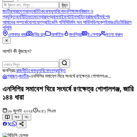
খুঁজুন
জাতীয়
সারাদেশ
আন্তর্জাতিক
খেলাধুলা
বিনোদন
শিক্ষাঙ্গন
বিজ্ঞান ও
প্রযুক্তি
অর্থনীতি
মতামত
স্বাস্থ্য
প্রবাস
লাইফস্টাইল
সাহিত্য
রাজধানী
সর্বশেষ
আমাদের সম্পর্কে
যোগাযোগ
প্রাইভেসি পলিসি
টার্মস অব সার্ভিস
ডিসক্লেইমার
এডিটোরিয়াল
পলিসি
এলাকার খবর
ছবির গল্প
আর্কাইভ
জনপ্রিয়
ই-পেপার
ফলো করুন
✕
আপনি কী খুঁজছেন?
জনপ্রিয়:
রাজনীতি
খেলাধুলা
বিনোদন
প্রযুক্তি
প্রচ্ছদ
›
জাতীয়
›
এনসিপির সমাবেশ ঘিরে সংঘর্ষে রণক্ষেত্র গোপালগঞ...
এনসিপির সমাবেশ ঘিরে সংঘর্ষে রণক্ষেত্র গোপালগঞ্জ, জারি
১৪৪ ধারা
১৬ জুলাই ২০২৫
৬:৫১ পিএম
অ+
অ-
বিডিপি ডেস্ক