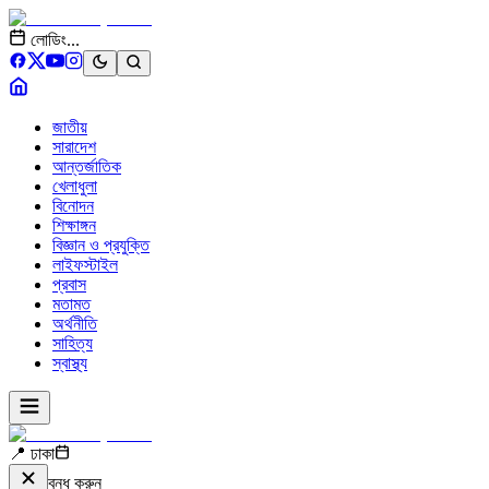
লোডিং...
জাতীয়
সারাদেশ
আন্তর্জাতিক
খেলাধুলা
বিনোদন
শিক্ষাঙ্গন
বিজ্ঞান ও প্রযুক্তি
লাইফস্টাইল
প্রবাস
মতামত
অর্থনীতি
সাহিত্য
স্বাস্থ্য
📍 ঢাকা
বন্ধ করুন