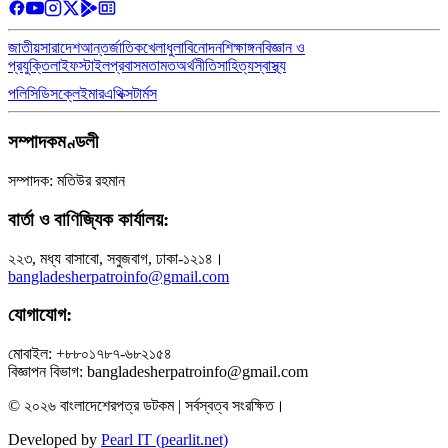
জাতীয়
সারাদেশ
আন্তর্জাতিক
খেলাধুলা
বিনোদন
শিক্ষাঙ্গন
বিজ্ঞান ও
প্রযুক্তি
লাইফস্টাইল
প্রবাস
মতামত
অর্থনীতি
সাহিত্য
স্বাস্থ্য
পলিসি
ডিসক্লেইমার
এথিক্স
টার্মস
সম্পাদকমণ্ডলী
সম্পাদক: মতিউর রহমান
বার্তা ও বাণিজ্যিক কার্যালয়:
২২৩, মধ্য বাসাবো, সবুজবাগ, ঢাকা-১২১৪।
bangladesherpatroinfo@gmail.com
যোগাযোগ:
মোবাইল: +৮৮০১৭৮৭-৬৮২১৫৪
বিজ্ঞাপন বিভাগ: bangladesherpatroinfo@gmail.com
© ২০২৬ বাংলাদেশেরপত্র ডটকম | সর্বস্বত্ব সংরক্ষিত।
Developed by
Pearl IT (pearlit.net)