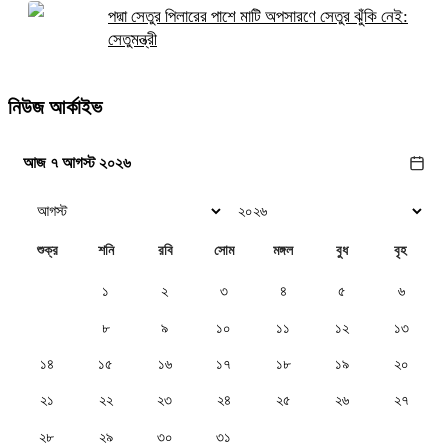
পদ্মা সেতুর পিলারের পাশে মাটি অপসারণে সেতুর ঝুঁকি নেই:
সেতুমন্ত্রী
নিউজ আর্কাইভ
আজ ৭ আগস্ট ২০২৬
শুক্র
শনি
রবি
সোম
মঙ্গল
বুধ
বৃহ
১
২
৩
৪
৫
৬
৭
৮
৯
১০
১১
১২
১৩
১৪
১৫
১৬
১৭
১৮
১৯
২০
২১
২২
২৩
২৪
২৫
২৬
২৭
২৮
২৯
৩০
৩১