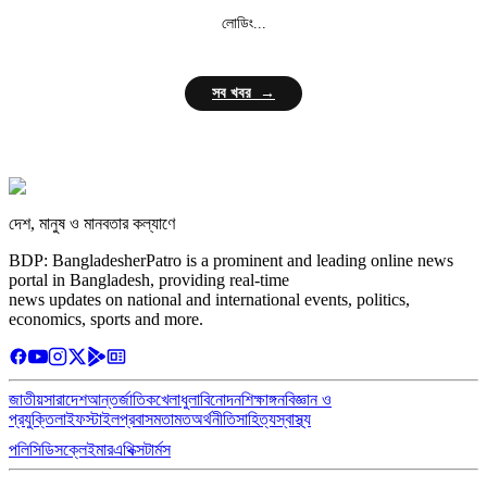
লোডিং...
সব খবর →
দেশ, মানুষ ও মানবতার কল্যাণে
BDP: BangladesherPatro is a prominent and leading online news
portal in Bangladesh, providing real-time
news updates on national and international events, politics,
economics, sports and more.
জাতীয়
সারাদেশ
আন্তর্জাতিক
খেলাধুলা
বিনোদন
শিক্ষাঙ্গন
বিজ্ঞান ও
প্রযুক্তি
লাইফস্টাইল
প্রবাস
মতামত
অর্থনীতি
সাহিত্য
স্বাস্থ্য
পলিসি
ডিসক্লেইমার
এথিক্স
টার্মস