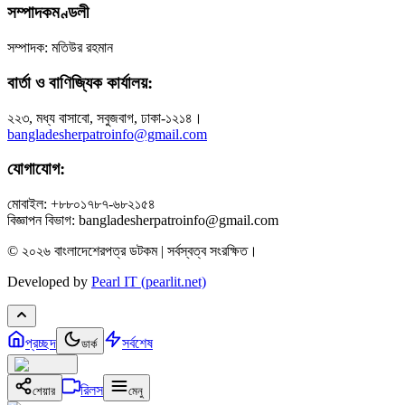
সম্পাদকমণ্ডলী
সম্পাদক: মতিউর রহমান
বার্তা ও বাণিজ্যিক কার্যালয়:
২২৩, মধ্য বাসাবো, সবুজবাগ, ঢাকা-১২১৪।
bangladesherpatroinfo@gmail.com
যোগাযোগ:
মোবাইল: +৮৮০১৭৮৭-৬৮২১৫৪
বিজ্ঞাপন বিভাগ: bangladesherpatroinfo@gmail.com
© ২০২৬ বাংলাদেশেরপত্র ডটকম | সর্বস্বত্ব সংরক্ষিত।
Developed by
Pearl IT (pearlit.net)
প্রচ্ছদ
সর্বশেষ
ডার্ক
রিলস
শেয়ার
মেনু