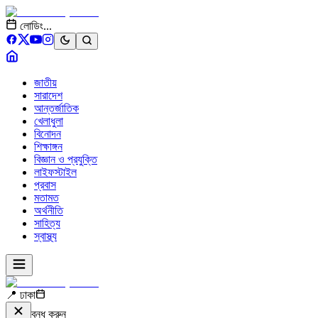
লোডিং...
জাতীয়
সারাদেশ
আন্তর্জাতিক
খেলাধুলা
বিনোদন
শিক্ষাঙ্গন
বিজ্ঞান ও প্রযুক্তি
লাইফস্টাইল
প্রবাস
মতামত
অর্থনীতি
সাহিত্য
স্বাস্থ্য
📍 ঢাকা
বন্ধ করুন