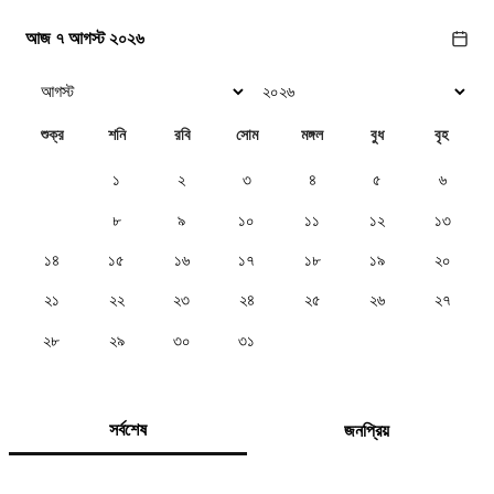
আজ ৭ আগস্ট ২০২৬
শুক্র
শনি
রবি
সোম
মঙ্গল
বুধ
বৃহ
১
২
৩
৪
৫
৬
৭
৮
৯
১০
১১
১২
১৩
১৪
১৫
১৬
১৭
১৮
১৯
২০
২১
২২
২৩
২৪
২৫
২৬
২৭
২৮
২৯
৩০
৩১
সর্বশেষ
জনপ্রিয়