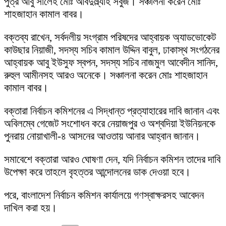
পুত্র আবু সালেহ মোঃ আবদুল্ল্যাহ সবুজ। সঞ্চালনা করেন মোঃ
শাহজাহান কামাল বাবর।
বক্তব্য রাখেন, সর্বদলীয় সংগ্রাম পরিষদের আহ্বায়ক অ্যাডভোকেট
কাউছার নিয়াজী, সদস্য সচিব কামাল উদ্দিন বাবুল, ঢাকাস্থ সংগঠনের
আহ্বায়ক আবু ইউসুফ স্বপন, সদস্য সচিব নাজমুল আবেদীন সানিদ,
রুহুল আমীনসহ আরও অনেকে। সঞ্চালনা করেন মোঃ শাহজাহান
কামাল বাবর।
বক্তারা নির্বাচন কমিশনের এ সিদ্ধান্ত প্রত্যাহারের দাবি জানান এবং
অবিলম্বে গেজেট সংশোধন করে নেয়াজপুর ও অশ্বদিয়া ইউনিয়নকে
পুনরায় নোয়াখালী-৪ আসনের আওতায় আনার আহ্বান জানান।
সমাবেশে বক্তারা আরও ঘোষণা দেন, যদি নির্বাচন কমিশন তাদের দাবি
উপেক্ষা করে তাহলে বৃহত্তর আন্দোলনের ডাক দেওয়া হবে।
পরে, বাংলাদেশ নির্বাচন কমিশন কার্যালয়ে গণস্বাক্ষরসহ আবেদন
দাখিল করা হয়।