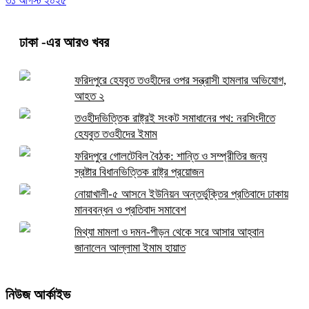
৩১ আগস্ট ২০২৫
ঢাকা
-এর আরও খবর
ফরিদপুরে হেযবুত তওহীদের ওপর সন্ত্রাসী হামলার অভিযোগ,
আহত ২
তওহীদভিত্তিক রাষ্ট্রই সংকট সমাধানের পথ: নরসিংদীতে
হেযবুত তওহীদের ইমাম
ফরিদপুরে গোলটেবিল বৈঠক: শান্তি ও সম্প্রীতির জন্য
স্রষ্টার বিধানভিত্তিক রাষ্ট্র প্রয়োজন
নোয়াখালী-৫ আসনে ইউনিয়ন অন্তর্ভুক্তির প্রতিবাদে ঢাকায়
মানববন্ধন ও প্রতিবাদ সমাবেশ
মিথ্যা মামলা ও দমন-পীড়ন থেকে সরে আসার আহ্বান
জানালেন আল্লামা ইমাম হায়াত
নিউজ আর্কাইভ