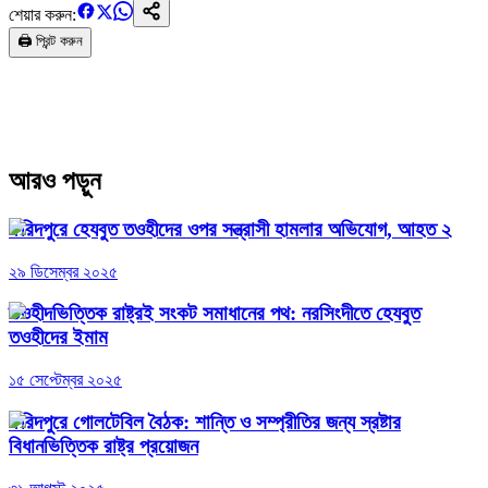
শেয়ার করুন:
🖨️ প্রিন্ট করুন
আরও পড়ুন
ফরিদপুরে হেযবুত তওহীদের ওপর সন্ত্রাসী হামলার অভিযোগ, আহত ২
২৯ ডিসেম্বর ২০২৫
তওহীদভিত্তিক রাষ্ট্রই সংকট সমাধানের পথ: নরসিংদীতে হেযবুত
তওহীদের ইমাম
১৫ সেপ্টেম্বর ২০২৫
ফরিদপুরে গোলটেবিল বৈঠক: শান্তি ও সম্প্রীতির জন্য স্রষ্টার
বিধানভিত্তিক রাষ্ট্র প্রয়োজন