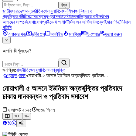
খুঁজুন
জাতীয়
সারাদেশ
আন্তর্জাতিক
খেলাধুলা
বিনোদন
শিক্ষাঙ্গন
বিজ্ঞান ও
প্রযুক্তি
অর্থনীতি
মতামত
স্বাস্থ্য
প্রবাস
লাইফস্টাইল
সাহিত্য
রাজধানী
সর্বশেষ
আমাদের সম্পর্কে
যোগাযোগ
প্রাইভেসি পলিসি
টার্মস অব সার্ভিস
ডিসক্লেইমার
এডিটোরিয়াল
পলিসি
এলাকার খবর
ছবির গল্প
আর্কাইভ
জনপ্রিয়
ই-পেপার
ফলো করুন
✕
আপনি কী খুঁজছেন?
জনপ্রিয়:
রাজনীতি
খেলাধুলা
বিনোদন
প্রযুক্তি
প্রচ্ছদ
›
ঢাকা
›
নোয়াখালী-৫ আসনে ইউনিয়ন অন্তর্ভুক্তির প্রতিবাদ...
নোয়াখালী-৫ আসনে ইউনিয়ন অন্তর্ভুক্তির প্রতিবাদে
ঢাকায় মানববন্ধন ও প্রতিবাদ সমাবেশ
৭ আগস্ট ২০২৫
৭:৩৯ পিএম
অ+
অ-
বিডিপি ডেস্ক