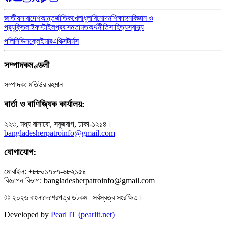
জাতীয়
সারাদেশ
আন্তর্জাতিক
খেলাধুলা
বিনোদন
শিক্ষাঙ্গন
বিজ্ঞান ও
প্রযুক্তি
লাইফস্টাইল
প্রবাস
মতামত
অর্থনীতি
সাহিত্য
স্বাস্থ্য
পলিসি
ডিসক্লেইমার
এথিক্স
টার্মস
সম্পাদকমণ্ডলী
সম্পাদক: মতিউর রহমান
বার্তা ও বাণিজ্যিক কার্যালয়:
২২৩, মধ্য বাসাবো, সবুজবাগ, ঢাকা-১২১৪।
bangladesherpatroinfo@gmail.com
যোগাযোগ:
মোবাইল: +৮৮০১৭৮৭-৬৮২১৫৪
বিজ্ঞাপন বিভাগ: bangladesherpatroinfo@gmail.com
© ২০২৬ বাংলাদেশেরপত্র ডটকম | সর্বস্বত্ব সংরক্ষিত।
Developed by
Pearl IT (pearlit.net)