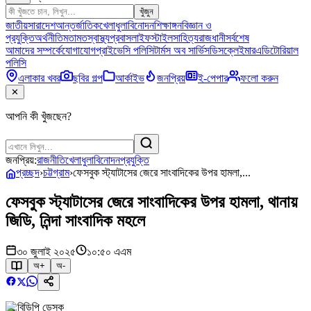
খুঁজুন
জাতীয়
সারাদেশ
আন্তর্জাতিক
খেলাধুলা
বিনোদন
শিক্ষাঙ্গন
বিজ্ঞান ও
প্রযুক্তি
অর্থনীতি
মতামত
স্বাস্থ্য
প্রবাস
লাইফস্টাইল
সাহিত্য
রাজধানী
সর্বশেষ
আমাদের সম্পর্কে
যোগাযোগ
প্রাইভেসি পলিসি
টার্মস অব সার্ভিস
ডিসক্লেইমার
এডিটোরিয়াল
পলিসি
এলাকার খবর
ছবির গল্প
আর্কাইভ
জনপ্রিয়
ই-পেপার
ফলো করুন
✕
আপনি কী খুঁজছেন?
জনপ্রিয়:
রাজনীতি
খেলাধুলা
বিনোদন
প্রযুক্তি
প্রচ্ছদ
›
চট্টগ্রাম
›
ফেসবুক স্ট্যাটাসের জেরে সাংবাদিকের উপর হামলা,...
ফেসবুক স্ট্যাটাসের জেরে সাংবাদিকের উপর হামলা, থানায়
জিডি, নিন্দা সাংবাদিক মহলে
৩০ জুলাই ২০২৫
১০:৫০ এএম
অ+
অ-
বিডিপি ডেস্ক