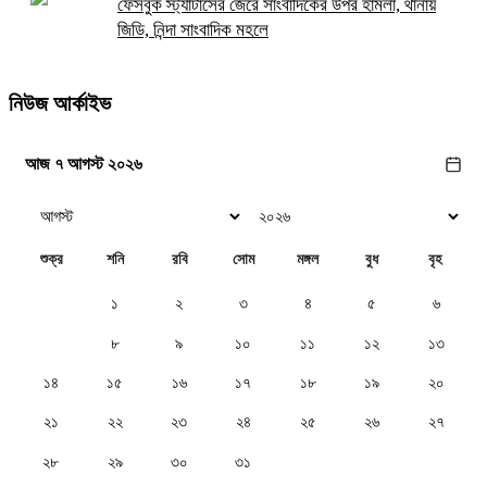
ফেসবুক স্ট্যাটাসের জেরে সাংবাদিকের উপর হামলা, থানায়
জিডি, নিন্দা সাংবাদিক মহলে
নিউজ আর্কাইভ
আজ ৭ আগস্ট ২০২৬
শুক্র
শনি
রবি
সোম
মঙ্গল
বুধ
বৃহ
১
২
৩
৪
৫
৬
৭
৮
৯
১০
১১
১২
১৩
১৪
১৫
১৬
১৭
১৮
১৯
২০
২১
২২
২৩
২৪
২৫
২৬
২৭
২৮
২৯
৩০
৩১