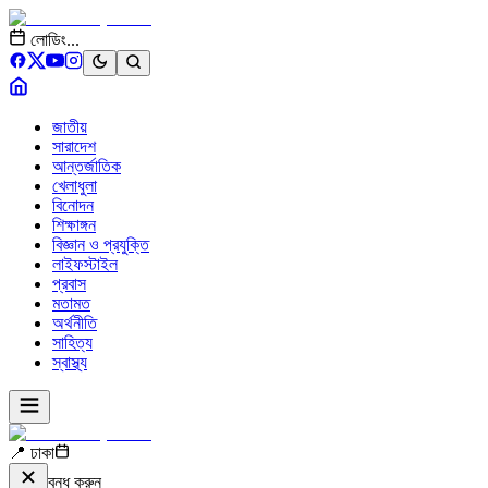
লোডিং...
জাতীয়
সারাদেশ
আন্তর্জাতিক
খেলাধুলা
বিনোদন
শিক্ষাঙ্গন
বিজ্ঞান ও প্রযুক্তি
লাইফস্টাইল
প্রবাস
মতামত
অর্থনীতি
সাহিত্য
স্বাস্থ্য
📍 ঢাকা
বন্ধ করুন