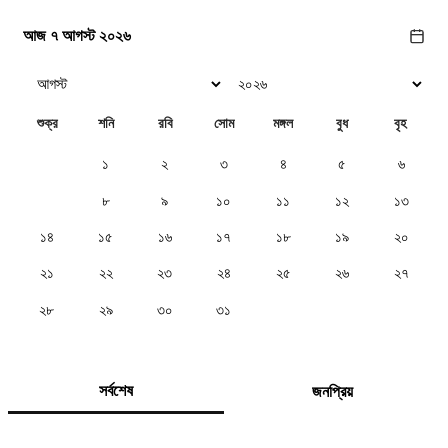
আজ ৭ আগস্ট ২০২৬
শুক্র
শনি
রবি
সোম
মঙ্গল
বুধ
বৃহ
১
২
৩
৪
৫
৬
৭
৮
৯
১০
১১
১২
১৩
১৪
১৫
১৬
১৭
১৮
১৯
২০
২১
২২
২৩
২৪
২৫
২৬
২৭
২৮
২৯
৩০
৩১
সর্বশেষ
জনপ্রিয়