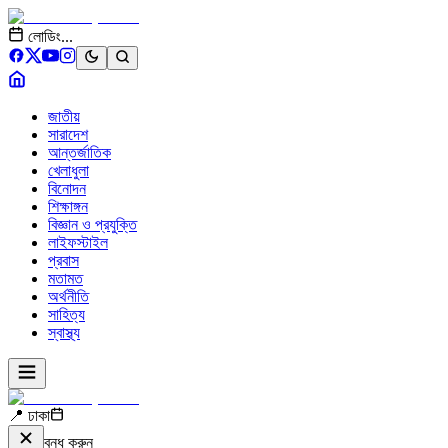
লোডিং...
জাতীয়
সারাদেশ
আন্তর্জাতিক
খেলাধুলা
বিনোদন
শিক্ষাঙ্গন
বিজ্ঞান ও প্রযুক্তি
লাইফস্টাইল
প্রবাস
মতামত
অর্থনীতি
সাহিত্য
স্বাস্থ্য
📍 ঢাকা
বন্ধ করুন