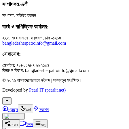
সম্পাদকমণ্ডলী
সম্পাদক: মতিউর রহমান
বার্তা ও বাণিজ্যিক কার্যালয়:
২২৩, মধ্য বাসাবো, সবুজবাগ, ঢাকা-১২১৪।
bangladesherpatroinfo@gmail.com
যোগাযোগ:
মোবাইল: +৮৮০১৭৮৭-৬৮২১৫৪
বিজ্ঞাপন বিভাগ: bangladesherpatroinfo@gmail.com
© ২০২৬ বাংলাদেশেরপত্র ডটকম | সর্বস্বত্ব সংরক্ষিত।
Developed by
Pearl IT (pearlit.net)
প্রচ্ছদ
সর্বশেষ
ডার্ক
রিলস
শেয়ার
মেনু