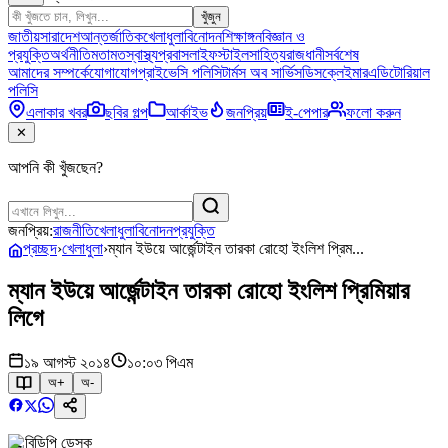
খুঁজুন
জাতীয়
সারাদেশ
আন্তর্জাতিক
খেলাধুলা
বিনোদন
শিক্ষাঙ্গন
বিজ্ঞান ও
প্রযুক্তি
অর্থনীতি
মতামত
স্বাস্থ্য
প্রবাস
লাইফস্টাইল
সাহিত্য
রাজধানী
সর্বশেষ
আমাদের সম্পর্কে
যোগাযোগ
প্রাইভেসি পলিসি
টার্মস অব সার্ভিস
ডিসক্লেইমার
এডিটোরিয়াল
পলিসি
এলাকার খবর
ছবির গল্প
আর্কাইভ
জনপ্রিয়
ই-পেপার
ফলো করুন
✕
আপনি কী খুঁজছেন?
জনপ্রিয়:
রাজনীতি
খেলাধুলা
বিনোদন
প্রযুক্তি
প্রচ্ছদ
›
খেলাধুলা
›
ম্যান ইউয়ে আর্জেন্টাইন তারকা রোহো ইংলিশ প্রিম...
ম্যান ইউয়ে আর্জেন্টাইন তারকা রোহো ইংলিশ প্রিমিয়ার
লিগে
১৯ আগস্ট ২০১৪
১০:০৩ পিএম
অ+
অ-
বিডিপি ডেস্ক