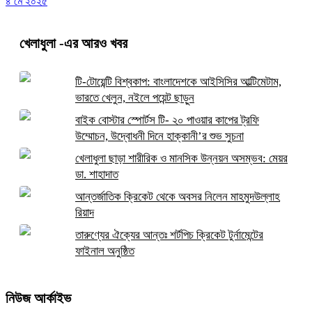
৪ মে ২০২৫
খেলাধুলা
-এর আরও খবর
টি-টোয়েন্টি বিশ্বকাপ: বাংলাদেশকে আইসিসির আল্টিমেটাম,
ভারতে খেলুন, নইলে পয়েন্ট ছাড়ুন
বাইক বোস্টার স্পোর্টস টি- ২০ পাওয়ার কাপের ট্রফি
উম্মোচন, উদ্বোধনী দিনে হাক্কানী’র শুভ সুচনা
খেলাধুলা ছাড়া শারীরিক ও মানসিক উন্নয়ন অসম্ভব: মেয়র
ডা. শাহাদাত
আন্তর্জাতিক ক্রিকেট থেকে অবসর নিলেন মাহমুদউল্লাহ
রিয়াদ
তারুণ্যের ঐক্যের আন্তঃ শর্টপিচ ক্রিকেট টুর্নামেন্টের
ফাইনাল অনুষ্ঠিত
নিউজ আর্কাইভ