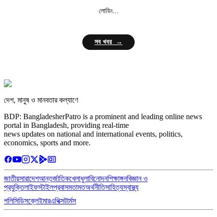
লোডিং...
সব খবর →
দেশ, মানুষ ও মানবতার কল্যাণে
BDP: BangladesherPatro is a prominent and leading online news
portal in Bangladesh, providing real-time
news updates on national and international events, politics,
economics, sports and more.
জাতীয়
সারাদেশ
আন্তর্জাতিক
খেলাধুলা
বিনোদন
শিক্ষাঙ্গন
বিজ্ঞান ও
প্রযুক্তি
লাইফস্টাইল
প্রবাস
মতামত
অর্থনীতি
সাহিত্য
স্বাস্থ্য
পলিসি
ডিসক্লেইমার
এথিক্স
টার্মস