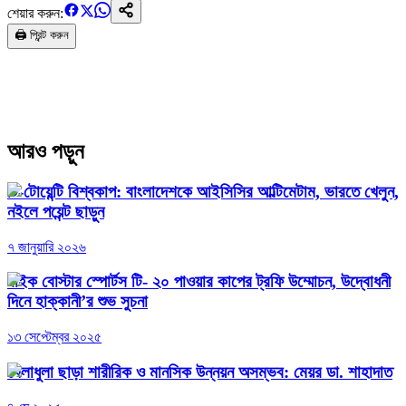
শেয়ার করুন:
🖨️ প্রিন্ট করুন
আরও পড়ুন
টি-টোয়েন্টি বিশ্বকাপ: বাংলাদেশকে আইসিসির আল্টিমেটাম, ভারতে খেলুন,
নইলে পয়েন্ট ছাড়ুন
৭ জানুয়ারি ২০২৬
বাইক বোস্টার স্পোর্টস টি- ২০ পাওয়ার কাপের ট্রফি উম্মোচন, উদ্বোধনী
দিনে হাক্কানী’র শুভ সুচনা
১৩ সেপ্টেম্বর ২০২৫
খেলাধুলা ছাড়া শারীরিক ও মানসিক উন্নয়ন অসম্ভব: মেয়র ডা. শাহাদাত